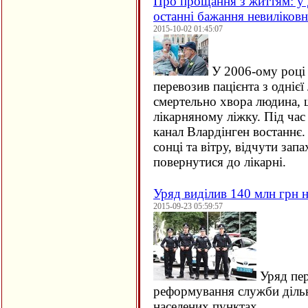
Про прощання з життям: у 
останні бажання невиліков
2015-10-02 01:45:07
У 2006-ому році 
перевозив пацієнта з однієї 
смертельно хвора людина, щ
лікарняному ліжку. Під час
канал Влардінген востаннє.
сонці та вітру, відчути зап
повернутися до лікарні.
Уряд виділив 140 млн грн н
2015-09-23 05:59:57
Уряд пер
реформування служби дільн
населених пунктах