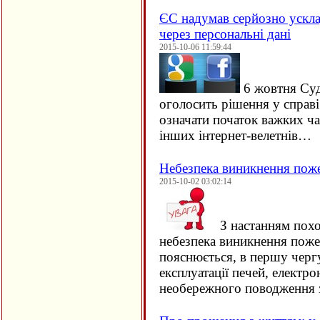
ЄC надумав серйозно ускла
через персональні дані
2015-10-06 11:59:44
6 жовтня Су
оголосить рішення у справ
означати початок важких ча
інших інтернет-велетнів…
Небезпека виникнення пож
2015-10-02 03:02:14
З настанням похо
небезпека виникнення поже
пояснюється, в першу черг
експлуатації печей, електро
необережного поводження 