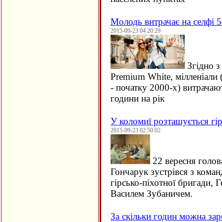
Молодь витрачає на селфі 5
2015-09-23 04:20:29
Згідно з
Premium White, мілленіали 
- початку 2000-х) витрачаю
години на рік
У коломиї розташується гір
2015-09-23 02:50:02
22 вересня голов
Гончарук зустрівся з кома
гірсько-піхотної бригади, 
Василем Зубаничем.
За скільки годин можна зар