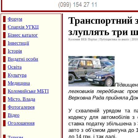
Транспортний зб
Форум
Єпархія УГКЦ
злуплять три 
Бізнес каталог
Коломия ВЕБ Портал | Публіцистика та аналіз | 2010
Інвестиції
Історія
Видатні особи
Освіта
Культура
Медицина
Підвище
легковиків передбачає про
Коломийське МБТІ
Верховна Рада прийняла До
Місто. Влада
Фотогалерея
У схваленій урядом та па
Відео
кодексу для автомобілів з
Оголошення
ставка податку збільшена з 3
авто з об’ємом двигуна до 15
до 14 грн. і так далі.
Туризм