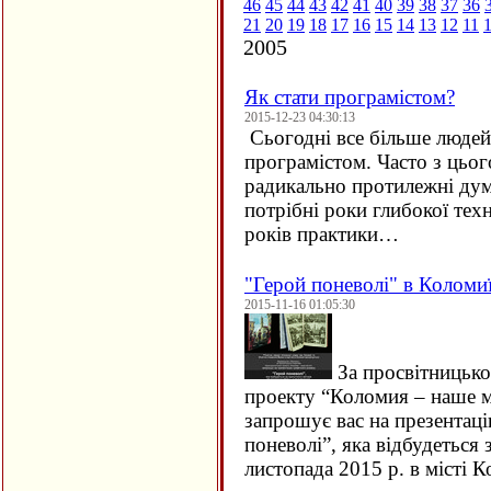
46
45
44
43
42
41
40
39
38
37
36
21
20
19
18
17
16
15
14
13
12
11
2005
Як стати програмістом?
2015-12-23 04:30:13
Сьогодні все більше людей 
програмістом. Часто з цьо
радикально протилежні дум
потрібні роки глибокої техн
років практики…
"Герой поневолі" в Коломи
2015-11-16 01:05:30
За просвітницько
проекту “Коломия – наше м
запрошує вас на презентац
поневолі”, яка відбудеться 
листопада 2015 р. в місті