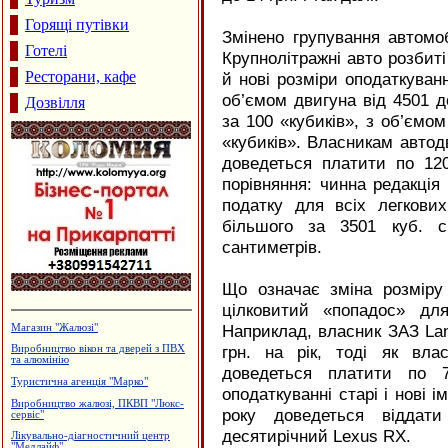
Горящі путівки
Змінено групування автомо
Готелі
Крупнолітражні авто розбиті
Ресторани, кафе
й нові розміри оподаткуванн
об’ємом двигуна від 4501 д
Дозвілля
за 100 «кубиків», з об’ємом
«кубиків». Власникам автодв
доведеться платити по 120
порівняння: чинна редакція
податку для всіх легкови
більшого за 3501 куб. с
сантиметрів.
Що означає зміна розміру
цілковитий «попадос» для
Наприклад, власник ЗАЗ Lan
Будцентр "Деніго"
грн. на рік, тоді як вл
Архітектурне проектування.
Р.Думанський
доведеться платити по 7
Профспілкове товариство імігрантів
оподаткуванні старі і нові 
в Італії
року доведеться віддати
Ковальська майстерня
десятирічний Lexus
RX
.
Виробництво еластичної резинки