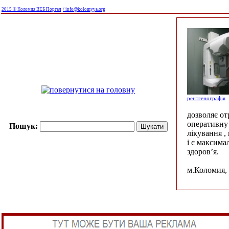
2015 © Коломия ВЕБ Портал
/ info@kolomyya.org
рентгенографія
дозволяє о
оперативну 
Пошук:
лікування ,
і є максима
здоров’я.
м.Коломия, 