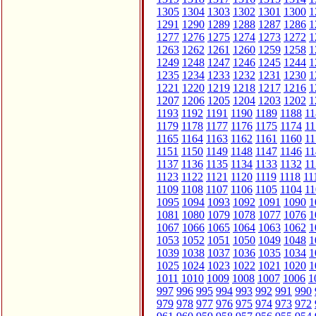
1305
1304
1303
1302
1301
1300
1
1291
1290
1289
1288
1287
1286
1
1277
1276
1275
1274
1273
1272
1
1263
1262
1261
1260
1259
1258
1
1249
1248
1247
1246
1245
1244
1
1235
1234
1233
1232
1231
1230
1
1221
1220
1219
1218
1217
1216
1
1207
1206
1205
1204
1203
1202
1
1193
1192
1191
1190
1189
1188
11
1179
1178
1177
1176
1175
1174
11
1165
1164
1163
1162
1161
1160
11
1151
1150
1149
1148
1147
1146
11
1137
1136
1135
1134
1133
1132
11
1123
1122
1121
1120
1119
1118
11
1109
1108
1107
1106
1105
1104
11
1095
1094
1093
1092
1091
1090
1
1081
1080
1079
1078
1077
1076
1
1067
1066
1065
1064
1063
1062
1
1053
1052
1051
1050
1049
1048
1
1039
1038
1037
1036
1035
1034
1
1025
1024
1023
1022
1021
1020
1
1011
1010
1009
1008
1007
1006
1
997
996
995
994
993
992
991
990
979
978
977
976
975
974
973
972