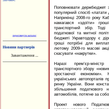
Поповнювати держбюджет за
популярний спосіб «латати д
Наприкінці 2008-го року К
намагався «здоїти» грош
транспортний збір. Тоді
податкової та митної політ
переглянути каталог
бюджеті Укравтодору є дір
гроші потрібні для випл
Новини партнерів
лютому 2009-го масові акц
скасувати «накрутки».
Завантаження ...
Наразі прем’єр-мініст
транспортного збору «нови
зростаючої економіки». 
українських автопорталів 
ринку України. Вони конст
збільшення податкового 
автомобілів, потягне за соб
Проект нового Податк