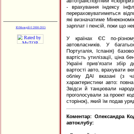
автотранспортний «сюрприз»
- врахування індексу інфл
перераховуватиметься відпо
які визначатиме Мінекономі
зарплат і пенсій, поки що не
Ю.Молодій © 2000-2015
У країнах ЄС по-різном
автовласників. У багатьо
Португалія, Іспанія) базов
вартість утилізації, ціна б
Україні прив’язати збір д
вартості авто, врахувати ве
обліку ДАІ вказані (з ч
характеристики авто: повна
Звідси й танцювали народн
проголосували за проект ко
сторінок), який їм подав уря
Коментар: Олександра Ко
автоклубу: