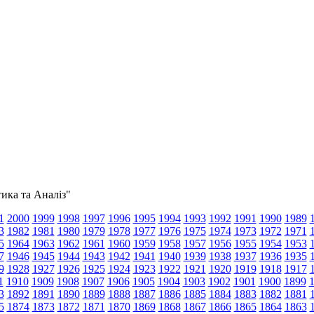
тика та Аналіз"
1
2000
1999
1998
1997
1996
1995
1994
1993
1992
1991
1990
1989
3
1982
1981
1980
1979
1978
1977
1976
1975
1974
1973
1972
1971
5
1964
1963
1962
1961
1960
1959
1958
1957
1956
1955
1954
1953
7
1946
1945
1944
1943
1942
1941
1940
1939
1938
1937
1936
1935
9
1928
1927
1926
1925
1924
1923
1922
1921
1920
1919
1918
1917
1
1910
1909
1908
1907
1906
1905
1904
1903
1902
1901
1900
1899
3
1892
1891
1890
1889
1888
1887
1886
1885
1884
1883
1882
1881
5
1874
1873
1872
1871
1870
1869
1868
1867
1866
1865
1864
1863