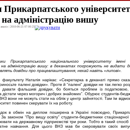
 Прикарпатського університе
 на адміністрацію вишу
наліз | 2010-06-25 07:00:25
друкувати
ники Прикарпатського національного університету імені 
на адміністрацію вишу: в деканатах погрожують не видати д
являть довідки про працевлаштування, нехай навіть «липові».
 факультету Наталія нарікає: «Секретарка в деканаті прямо сказ
иносьте палені довідки». Проте й “палені” довідки не так легко роз
ь давати фальшиві довідки, бо бояться проблем із податковою,
на дістати через могорич і добрих знайомих”. Обурює студентів-бюдж
 ВНЗ вони не можуть стати на облік у центр зайнятості. Там їм відм
ситет повинен скерувати їх на роботу.
ідок в обмін на диплом поширена в Україні повсюдно, Прикарп
к. За законом “Про вищу освіту” студенти-бюджетники стаціонарно
ювати на державному підприємстві три роки. Тобто в такий спосіб 
атне навчання. Для цього ВНЗ мав би скеровувати своїх випус