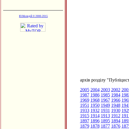
Ю.Молодій © 2000-2015
архів розділу "Публіцис
2005
2004
2003
2002
200
1987
1986
1985
1984
198
1969
1968
1967
1966
196
1951
1950
1949
1948
194
1933
1932
1931
1930
192
1915
1914
1913
1912
191
1897
1896
1895
1894
189
1879
1878
1877
1876
187