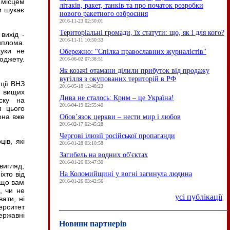
 місцем
літаків, ракет, танків та про початок розробки
и шукає
нового ракетного озброєння
2016-11-23 02:50:01
Територіальні громади, їх статути: що, як і для кого?
вихід -
2016-11-11 10:50:33
иплома.
ауки не
Обережно: "Спілка православних журналістів"
юджету.
2016-06-02 07:38:51
Як козачі отамани ділили прибуток від продажу
вугілля з окупованих територій в РФ
ції ВНЗ
2016-05-18 12:48:23
в вищих
Дива не сталось: Крим – це Україна!
иску на
2016-04-19 02:55:40
я цього
она вже
Обов’язок церкви – нести мир і любов
2016-02-17 02:45:28
Чергові ілюзії російської пропаганди
ів, які
2016-01-28 03:10:58
Загибель на водних об'єктах
2016-01-26 03:47:30
вигляд,
На Коломийщині у вогні загинула людина
хто від
2016-01-26 03:42:56
 що вам
, чи не
усі публікації
ати, ні
ерситет
ержавні
Новини партнерів