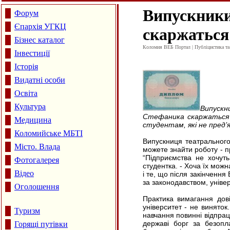
Випускники
Форум
Єпархія УГКЦ
скаржаться
Бізнес каталог
Коломия ВЕБ Портал | Публіцистика та а
Інвестиції
Історія
Видатні особи
Освіта
Культура
Випуск
Стефаника скаржаться 
Медицина
студентам, які не пред’
Коломийське МБТІ
Випускниця театрального
Місто. Влада
можете знайти роботу - пр
“Підприємства не хочут
Фотогалерея
студентка. - Хоча їх мож
Відео
і те, що після закінчення
за законодавством, універ
Оголошення
Практика вимагання дов
університет - не винято
Туризм
навчання повинні відпрац
державі борг за безопл
Горящі путівки