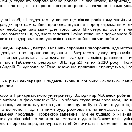
А якщо студента запропонована робота не влаштовує, наприклад,
ною платою, то він просто повертає гроші за навчання і самотужк
у ані собі, ні студентам, у вишах ще кілька років тому знайшли 
 довідки про самостійне працевлаштування перед отриманням д
ідок необхідна закладам для того, щоб Міністерство освіти і н
го замовлення, від якого залежить і фінансування з державного б
ситетів і відправляє випускників на самостійні пошуки роботи.
и і науки України Дмитро Табачник спробував заборонити адміністра
 довідки про працевлаштування. “Звертаємо увагу керівникі
 неприпустимість застосування заходів адміністративного т
 в листі Табачника ректорам ВНЗ від 20 квітня 2010 року. Післ
 Андрій Пінчук заявив: “Така незаконна практика неприпустима, і в
на рівні декларацій. Студенти знову в пошуках «липових» папірц
диплом.
роботи Прикарпатського університету Володимир Чобанюк робить 
кі витівки на факультетах: “Ми на зборах студентам пояснили, що ні
ає і жодних питань у них з цього приводу не було. А тих студентів,
те до мене, і тоді я з ними буду розмовляти: чи вимагають в них
рішення проблеми. Проректор запевнив: “Ми не будемо їх ні видав
икнув відповіді на запитання, скільки студентів-бюджетників унів
омість нервово порадив журналісту «ГК» почитати положення про д