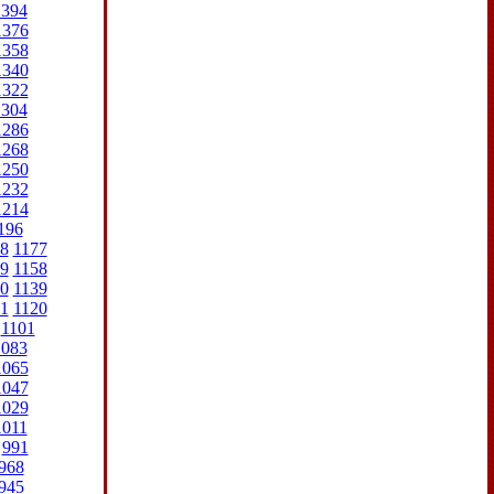
1394
1376
1358
1340
1322
1304
1286
1268
1250
1232
1214
196
8
1177
9
1158
0
1139
1
1120
1101
1083
1065
1047
1029
1011
991
968
945