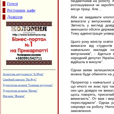
бюджетників на роботу. 
Готелі
розташування чи заробіт
місце праці. Але…
Ресторани, кафе
Дозвілля
Аби не завдавати клопот
вимагати у випускників
Звітність у вигляді дов
зменшило обсяги державно
Тому адміністрація універ
Цього року міністр освіт
вимагати від студентів
навчальних закладів на
випускників”, - йдеться
народний депутат України
відійшла в минуле”.
Однак заяви залишилися 
можна буде обміняти на 
Агентство нерухомості "А.Мрія"
Сімейний пансіон "На Куті"
Проректор з навчальної 
Туристична агенція "Галицькі подорожі"
що нічого не знає про та
них цих довідок не вимаг
Туристична агенція "Марко"
щось говорять, присилай
Магазин "Жалюзі"
вимагають”. От вам і ви
переслідувати”. Однак ун
скеровує на роботу. Нат
замовлення.