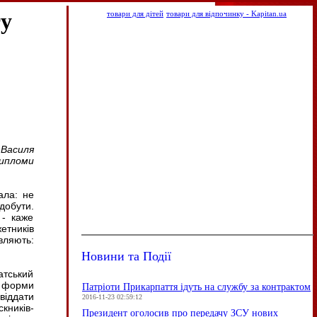
ту
товари для дітей
товари для відпочинку - Kapitan.ua
Василя
ипломи
ала: не
добути.
 - каже
етників
овляють:
Новини та Події
атський
ї форми
Патріоти Прикарпаття ідуть на службу за контрактом
віддати
2016-11-23 02:59:12
кників-
Президент оголосив про передачу ЗСУ нових