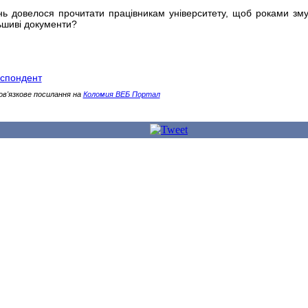
ень довелося прочитати працівникам університету, щоб роками зм
ьшиві документи?
еспондент
ов'язкове посилання на
Коломия ВЕБ Портал