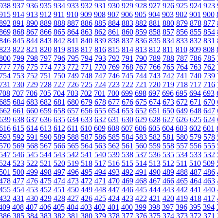
938
937
936
935
934
933
932
931
930
929
928
927
926
925
924
923
915
914
913
912
911
910
909
908
907
906
905
904
903
902
901
900
892
891
890
889
888
887
886
885
884
883
882
881
880
879
878
877
869
868
867
866
865
864
863
862
861
860
859
858
857
856
855
854
846
845
844
843
842
841
840
839
838
837
836
835
834
833
832
831
823
822
821
820
819
818
817
816
815
814
813
812
811
810
809
808
800
799
798
797
796
795
794
793
792
791
790
789
788
787
786
785
777
776
775
774
773
772
771
770
769
768
767
766
765
764
763
762
754
753
752
751
750
749
748
747
746
745
744
743
742
741
740
739
731
730
729
728
727
726
725
724
723
722
721
720
719
718
717
716
708
707
706
705
704
703
702
701
700
699
698
697
696
695
694
693
685
684
683
682
681
680
679
678
677
676
675
674
673
672
671
670
662
661
660
659
658
657
656
655
654
653
652
651
650
649
648
647
639
638
637
636
635
634
633
632
631
630
629
628
627
626
625
624
616
615
614
613
612
611
610
609
608
607
606
605
604
603
602
601
593
592
591
590
589
588
587
586
585
584
583
582
581
580
579
578
570
569
568
567
566
565
564
563
562
561
560
559
558
557
556
555
547
546
545
544
543
542
541
540
539
538
537
536
535
534
533
532
524
523
522
521
520
519
518
517
516
515
514
513
512
511
510
509
501
500
499
498
497
496
495
494
493
492
491
490
489
488
487
486
478
477
476
475
474
473
472
471
470
469
468
467
466
465
464
463
455
454
453
452
451
450
449
448
447
446
445
444
443
442
441
440
432
431
430
429
428
427
426
425
424
423
422
421
420
419
418
417
409
408
407
406
405
404
403
402
401
400
399
398
397
396
395
394
386
385
384
383
382
381
380
379
378
377
376
375
374
373
372
371