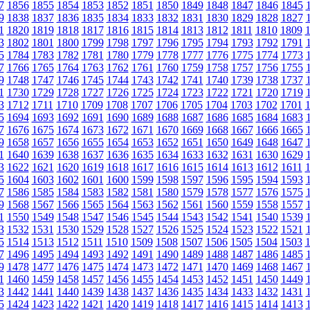
7
1856
1855
1854
1853
1852
1851
1850
1849
1848
1847
1846
1845
9
1838
1837
1836
1835
1834
1833
1832
1831
1830
1829
1828
1827
1
1820
1819
1818
1817
1816
1815
1814
1813
1812
1811
1810
1809
3
1802
1801
1800
1799
1798
1797
1796
1795
1794
1793
1792
1791
5
1784
1783
1782
1781
1780
1779
1778
1777
1776
1775
1774
1773
7
1766
1765
1764
1763
1762
1761
1760
1759
1758
1757
1756
1755
9
1748
1747
1746
1745
1744
1743
1742
1741
1740
1739
1738
1737
1
1730
1729
1728
1727
1726
1725
1724
1723
1722
1721
1720
1719
3
1712
1711
1710
1709
1708
1707
1706
1705
1704
1703
1702
1701
5
1694
1693
1692
1691
1690
1689
1688
1687
1686
1685
1684
1683
7
1676
1675
1674
1673
1672
1671
1670
1669
1668
1667
1666
1665
9
1658
1657
1656
1655
1654
1653
1652
1651
1650
1649
1648
1647
1
1640
1639
1638
1637
1636
1635
1634
1633
1632
1631
1630
1629
3
1622
1621
1620
1619
1618
1617
1616
1615
1614
1613
1612
1611
5
1604
1603
1602
1601
1600
1599
1598
1597
1596
1595
1594
1593
7
1586
1585
1584
1583
1582
1581
1580
1579
1578
1577
1576
1575
9
1568
1567
1566
1565
1564
1563
1562
1561
1560
1559
1558
1557
1
1550
1549
1548
1547
1546
1545
1544
1543
1542
1541
1540
1539
3
1532
1531
1530
1529
1528
1527
1526
1525
1524
1523
1522
1521
5
1514
1513
1512
1511
1510
1509
1508
1507
1506
1505
1504
1503
7
1496
1495
1494
1493
1492
1491
1490
1489
1488
1487
1486
1485
9
1478
1477
1476
1475
1474
1473
1472
1471
1470
1469
1468
1467
1
1460
1459
1458
1457
1456
1455
1454
1453
1452
1451
1450
1449
3
1442
1441
1440
1439
1438
1437
1436
1435
1434
1433
1432
1431
5
1424
1423
1422
1421
1420
1419
1418
1417
1416
1415
1414
1413