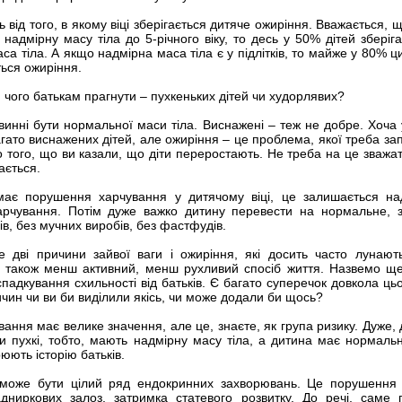
 від того, в якому віці зберігається дитяче ожиріння. Вважається, 
надмірну масу тіла до 5-річного віку, то десь у 50% дітей зберіга
а тіла. А якщо надмірна маса тіла є у підлітків, то майже у 80% ци
ться ожиріння.
чого батькам прагнути – пухкеньких дітей чи худорлявих?
винні бути нормальної маси тіла. Виснажені – теж не добре. Хоча у
агато виснажених дітей, але ожиріння – це проблема, якої треба зап
до того, що ви казали, що діти переростають. Не треба на це зважат
ається.
ає порушення харчування у дитячому віці, це залишається на
арчування. Потім дуже важко дитину перевести на нормальне, 
в, без мучних виробів, без фастфудів.
дві причини зайвої ваги і ожиріння, які досить часто лунают
а також менш активний, менш рухливий спосіб життя. Назвемо щ
падкування схильності від батьків. Є багато суперечок довкола цьо
ичин чи ви би виділили якісь, чи може додали би щось?
ання має велике значення, але це, знаєте, як група ризику. Дуже, д
ки пухкі, тобто, мають надмірну масу тіла, а дитина має нормаль
рюють історію батьків.
може бути цілий ряд ендокринних захворювань. Це порушення
дниркових залоз, затримка статевого розвитку. До речі, саме 