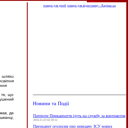
товари для дітей
товари для відпочинку - Kapitan.ua
е шляхи
есвітня
ння.
 те, що
мушений
Новини та Події
жав, де
Патріоти Прикарпаття ідуть на службу за контрактом
шканці,
2016-11-23 02:59:12
Президент оголосив про передачу ЗСУ нових