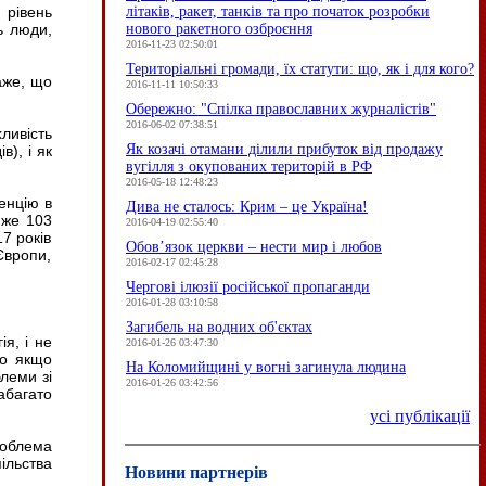
літаків, ракет, танків та про початок розробки
 рівень
нового ракетного озброєння
ь люди,
2016-11-23 02:50:01
Територіальні громади, їх статути: що, як і для кого?
аже, що
2016-11-11 10:50:33
Обережно: "Спілка православних журналістів"
2016-06-02 07:38:51
ливість
Як козачі отамани ділили прибуток від продажу
в), і як
вугілля з окупованих територій в РФ
2016-05-18 12:48:23
енцію в
Дива не сталось: Крим – це Україна!
айже 103
2016-04-19 02:55:40
17 років
Обов’язок церкви – нести мир і любов
Європи,
2016-02-17 02:45:28
Чергові ілюзії російської пропаганди
2016-01-28 03:10:58
Загибель на водних об'єктах
я, і не
2016-01-26 03:47:30
що якщо
На Коломийщині у вогні загинула людина
блеми зі
2016-01-26 03:42:56
абагато
усі публікації
роблема
ільства
Новини партнерів