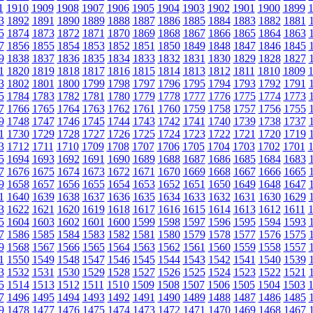
1
1910
1909
1908
1907
1906
1905
1904
1903
1902
1901
1900
1899
3
1892
1891
1890
1889
1888
1887
1886
1885
1884
1883
1882
1881
5
1874
1873
1872
1871
1870
1869
1868
1867
1866
1865
1864
1863
7
1856
1855
1854
1853
1852
1851
1850
1849
1848
1847
1846
1845
9
1838
1837
1836
1835
1834
1833
1832
1831
1830
1829
1828
1827
1
1820
1819
1818
1817
1816
1815
1814
1813
1812
1811
1810
1809
3
1802
1801
1800
1799
1798
1797
1796
1795
1794
1793
1792
1791
5
1784
1783
1782
1781
1780
1779
1778
1777
1776
1775
1774
1773
7
1766
1765
1764
1763
1762
1761
1760
1759
1758
1757
1756
1755
9
1748
1747
1746
1745
1744
1743
1742
1741
1740
1739
1738
1737
1
1730
1729
1728
1727
1726
1725
1724
1723
1722
1721
1720
1719
3
1712
1711
1710
1709
1708
1707
1706
1705
1704
1703
1702
1701
5
1694
1693
1692
1691
1690
1689
1688
1687
1686
1685
1684
1683
7
1676
1675
1674
1673
1672
1671
1670
1669
1668
1667
1666
1665
9
1658
1657
1656
1655
1654
1653
1652
1651
1650
1649
1648
1647
1
1640
1639
1638
1637
1636
1635
1634
1633
1632
1631
1630
1629
3
1622
1621
1620
1619
1618
1617
1616
1615
1614
1613
1612
1611
5
1604
1603
1602
1601
1600
1599
1598
1597
1596
1595
1594
1593
7
1586
1585
1584
1583
1582
1581
1580
1579
1578
1577
1576
1575
9
1568
1567
1566
1565
1564
1563
1562
1561
1560
1559
1558
1557
1
1550
1549
1548
1547
1546
1545
1544
1543
1542
1541
1540
1539
3
1532
1531
1530
1529
1528
1527
1526
1525
1524
1523
1522
1521
5
1514
1513
1512
1511
1510
1509
1508
1507
1506
1505
1504
1503
7
1496
1495
1494
1493
1492
1491
1490
1489
1488
1487
1486
1485
9
1478
1477
1476
1475
1474
1473
1472
1471
1470
1469
1468
1467