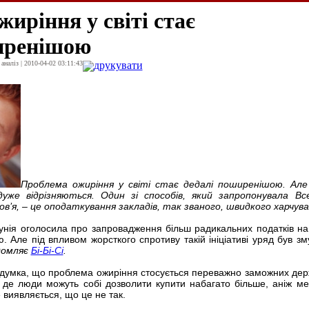
иріння у світі стає
иренішою
наліз | 2010-04-02 03:11:43
друкувати
Проблема ожиріння у світі стає дедалі поширенішою. Ал
уже відрізняються. Один зі способів, який запропонувала Вс
ов’я, – це оподаткування закладів, так званого, швидкого харчува
унія оголосила про запровадження більш радикальних податків на
 Але під впливом жорсткого спротиву такій ініціативі уряд був з
домляє
Бі-Бі-Сі
.
умка, що проблема ожиріння стосується переважно заможних дер
, де люди можуть собі дозволити купити набагато більше, аніж ме
е виявляється, що це не так.