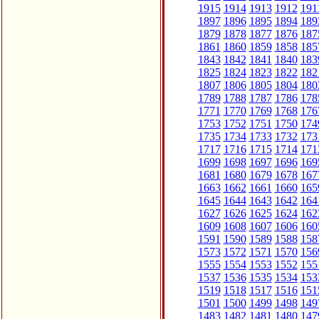
1915
1914
1913
1912
191
1897
1896
1895
1894
189
1879
1878
1877
1876
187
1861
1860
1859
1858
185
1843
1842
1841
1840
183
1825
1824
1823
1822
182
1807
1806
1805
1804
180
1789
1788
1787
1786
178
1771
1770
1769
1768
176
1753
1752
1751
1750
174
1735
1734
1733
1732
173
1717
1716
1715
1714
171
1699
1698
1697
1696
169
1681
1680
1679
1678
167
1663
1662
1661
1660
165
1645
1644
1643
1642
164
1627
1626
1625
1624
162
1609
1608
1607
1606
160
1591
1590
1589
1588
158
1573
1572
1571
1570
156
1555
1554
1553
1552
155
1537
1536
1535
1534
153
1519
1518
1517
1516
151
1501
1500
1499
1498
149
1483
1482
1481
1480
147