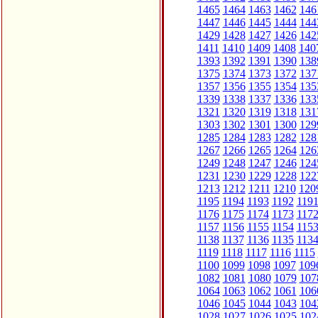
1465
1464
1463
1462
146
1447
1446
1445
1444
144
1429
1428
1427
1426
142
1411
1410
1409
1408
140
1393
1392
1391
1390
138
1375
1374
1373
1372
137
1357
1356
1355
1354
135
1339
1338
1337
1336
133
1321
1320
1319
1318
131
1303
1302
1301
1300
129
1285
1284
1283
1282
128
1267
1266
1265
1264
126
1249
1248
1247
1246
124
1231
1230
1229
1228
122
1213
1212
1211
1210
120
1195
1194
1193
1192
119
1176
1175
1174
1173
117
1157
1156
1155
1154
115
1138
1137
1136
1135
113
1119
1118
1117
1116
1115
1100
1099
1098
1097
109
1082
1081
1080
1079
107
1064
1063
1062
1061
106
1046
1045
1044
1043
104
1028
1027
1026
1025
102