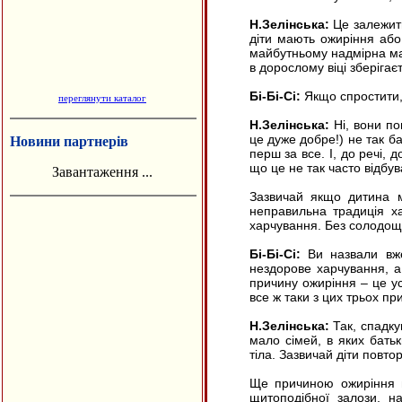
Н.Зелінська:
Це залежить
діти мають ожиріння або 
майбутньому надмірна мас
в дорослому віці зберігає
Бі-Бі-Сі:
Якщо спростити, 
переглянути каталог
Н.Зелінська:
Ні, вони по
це дуже добре!) не так б
Новини партнерів
перш за все. І, до речі, 
що це не так часто відбув
Завантаження ...
Зазвичай якщо дитина м
неправильна традиція х
харчування. Без солодощі
Бі-Бі-Сі:
Ви назвали вже 
нездорове харчування, 
причину ожиріння – це ус
все ж таки з цих трьох пр
Н.Зелінська:
Так, спадкув
мало сімей, в яких бать
тіла. Зазвичай діти повто
Ще причиною ожиріння 
щитоподібної залози, на