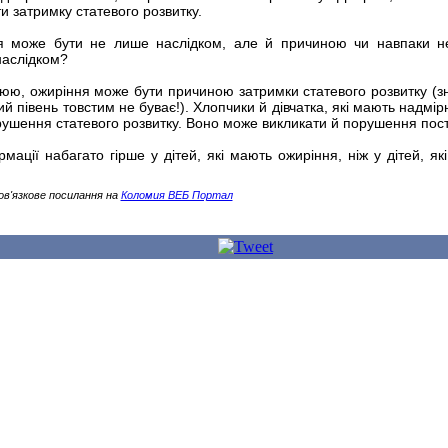
 затримку статевого розвитку.
я може бути не лише наслідком, але й причиною чи навпаки 
наслідком?
юю, ожиріння може бути причиною затримки статевого розвитку (зн
ний півень товстим не буває!). Хлопчики й дівчатка, які мають надмі
орушення статевого розвитку. Воно може викликати й порушення пос
мації набагато гірше у дітей, які мають ожиріння, ніж у дітей, як
ов'язкове посилання на
Коломия ВЕБ Портал