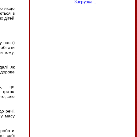
Загрузка...
що якщо
ється в
х дітей
 нас (і
обігати
и тому,
далі як
здорове
ь, – це
е третю
го, але
о речі,
ну масу
 роботи
по собі