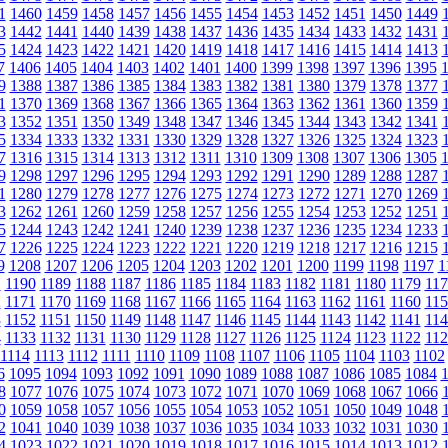
1
1460
1459
1458
1457
1456
1455
1454
1453
1452
1451
1450
1449
3
1442
1441
1440
1439
1438
1437
1436
1435
1434
1433
1432
1431
5
1424
1423
1422
1421
1420
1419
1418
1417
1416
1415
1414
1413
7
1406
1405
1404
1403
1402
1401
1400
1399
1398
1397
1396
1395
9
1388
1387
1386
1385
1384
1383
1382
1381
1380
1379
1378
1377
1
1370
1369
1368
1367
1366
1365
1364
1363
1362
1361
1360
1359
3
1352
1351
1350
1349
1348
1347
1346
1345
1344
1343
1342
1341
5
1334
1333
1332
1331
1330
1329
1328
1327
1326
1325
1324
1323
7
1316
1315
1314
1313
1312
1311
1310
1309
1308
1307
1306
1305
9
1298
1297
1296
1295
1294
1293
1292
1291
1290
1289
1288
1287
1
1280
1279
1278
1277
1276
1275
1274
1273
1272
1271
1270
1269
3
1262
1261
1260
1259
1258
1257
1256
1255
1254
1253
1252
1251
5
1244
1243
1242
1241
1240
1239
1238
1237
1236
1235
1234
1233
7
1226
1225
1224
1223
1222
1221
1220
1219
1218
1217
1216
1215
9
1208
1207
1206
1205
1204
1203
1202
1201
1200
1199
1198
1197
1
1
1190
1189
1188
1187
1186
1185
1184
1183
1182
1181
1180
1179
117
2
1171
1170
1169
1168
1167
1166
1165
1164
1163
1162
1161
1160
115
3
1152
1151
1150
1149
1148
1147
1146
1145
1144
1143
1142
1141
114
4
1133
1132
1131
1130
1129
1128
1127
1126
1125
1124
1123
1122
112
1114
1113
1112
1111
1110
1109
1108
1107
1106
1105
1104
1103
1102
6
1095
1094
1093
1092
1091
1090
1089
1088
1087
1086
1085
1084
8
1077
1076
1075
1074
1073
1072
1071
1070
1069
1068
1067
1066
0
1059
1058
1057
1056
1055
1054
1053
1052
1051
1050
1049
1048
2
1041
1040
1039
1038
1037
1036
1035
1034
1033
1032
1031
1030
4
1023
1022
1021
1020
1019
1018
1017
1016
1015
1014
1013
1012