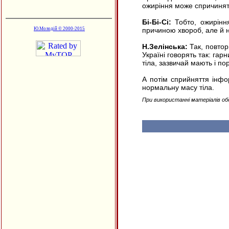
ожиріння може спричиняти
Бі-Бі-Сі:
Тобто, ожирінн
Ю.Молодій © 2000-2015
причиною хвороб, але й 
Н.Зелінська:
Так, повтор
Україні говорять так: гар
тіла, зазвичай мають і п
А потім сприйняття інфор
нормальну масу тіла.
При використанні матеріалів об