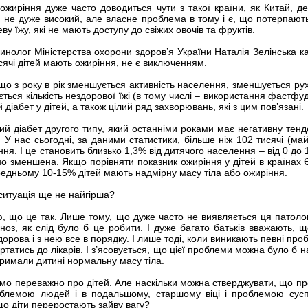
жиріння дуже часто доводиться чути з такої країни, як Китай, де
 не дуже високий, але власне проблема в тому і є, що потерпают
ву їжу, які не мають доступу до свіжих овочів та фруктів.
нолог Міністерства охорони здоров’я України Наталія Зелінська к
сячі дітей мають ожиріння, не є виключенням.
 що з року в рік зменшується активність населення, зменшується рух
ється кількість нездорової їжі (в тому числі – використання фастфуді
 діабет у дітей, а також цілий ряд захворювань, які з цим пов’язані.
ий діабет другого типу, який останніми роками має негативну тенд
ні. У нас сьогодні, за даними статистики, більше ніж 102 тисячі (м
ння. І це становить близько 1,3% від дитячого населення – від 0 до 
о зменшена. Якщо порівняти показник ожиріння у дітей в країнах 
едньому 10-15% дітей мають надмірну масу тіла або ожиріння.
 ситуація ще не найгірша?
 що це так. Лише тому, що дуже часто не виявляється ця патологі
гноз, як слід було б це робити. І дуже багато батьків вважають, 
орова і з нею все в порядку. І лише тоді, коли виникають певні про
татись до лікарів. І з’ясовується, що цієї проблеми можна було б н
тримали дитині нормальну масу тіла.
мо переважно про дітей. Але наскільки можна стверджувати, що п
облемою людей і в подальшому, старшому віці і проблемою сусп
що діти переростають зайву вагу?