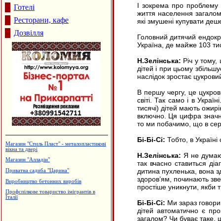
І зокрема про проблему о
Готелі
життя населення загалом
Ресторани, кафе
які змушені купувати деше
Дозвілля
Головний дитячий ендокри
Україна, де майже 103 ти
Н.Зелінська:
Річ у тому,
дітей і при цьому збільшу
наслідок зростає цукровий
В першу чергу, це цукров
світі. Так само і в Украї
тисячі) дітей мають ожирі
включно. Ця цифра значн
то ми побачимо, що в сер
Бі-Бі-Сі:
Тобто, в Україні
Магазин "Стиль Пласт" - металопластикові
вікна та двері
Н.Зелінська:
Я не думаю,
Магазин "Алладін"
так вчасно ставиться діа
дитина пухленька, вона зд
Приватна садиба "Царина"
здоров’ям, починають звер
Виробництво бетонних виробів
простіше уникнути, якби 
Профспілкове товариство імігрантів в
Італії
Бі-Бі-Сі:
Ми зараз говори
дітей автоматично є пр
загалом? Чи буває таке, 