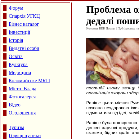
Проблема ож
Форум
Єпархія УГКЦ
дедалі пош
Бізнес каталог
Коломия ВЕБ Портал | Публіцистика та а
Інвестиції
Історія
Видатні особи
Освіта
Культура
Медицина
Коломийське МБТІ
протидії цьому явищу д
Місто. Влада
організація охорони здор
Фотогалерея
Раніше цього місяця Рум
Відео
названо нездоровою їжею.
Оголошення
відмовитися від ідеї,
пові
Раніше була поширеною д
Туризм
дешеві харчові продукти
скажімо, бідних країн, ал
Горящі путівки