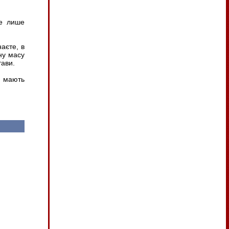
не лише
аєте, в
рну масу
тави.
і мають