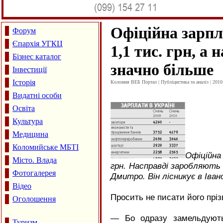
Офіційна зарпл
Форум
Єпархія УГКЦ
1,1 тис. грн, а
Бізнес каталог
значно більше
Інвестиції
Історія
Коломия ВЕБ Портал | Публіцистика та аналіз | 2010
Видатні особи
Освіта
Культура
Медицина
Коломийське МБТІ
Офіційна
Місто. Влада
грн. Насправді заробляють 
Фотогалерея
Дмитро. Він лісникує в Іван
Відео
Просить не писати його пріз
Оголошення
— Бо одразу замельдуют
Туризм