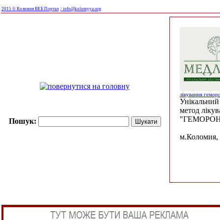
2015 © Коломия ВЕБ Портал
/ info@kolomyya.org
лікування гемор
Унікальний 
метод ліку
"ГЕМОРОН
Пошук:
м.Коломия, 