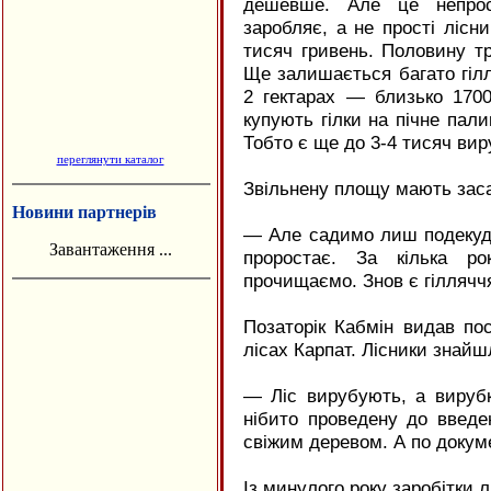
дешевше. Але це непрос
заробляє, а не прості лісн
тисяч гривень. Половину тр
Ще залишається багато гілл
2 гектарах — близько 1700
купують гілки на пічне пали
Тобто є ще до 3-4 тисяч вир
переглянути каталог
Звільнену площу мають зас
Новини партнерів
— Але садимо лиш подекуди.
Завантаження ...
проростає. За кілька р
прочищаємо. Знов є гіллячч
Позаторік Кабмін видав по
лісах Карпат. Лісники знайш
— Ліс вирубують, а вируб
нібито проведену до введе
свіжим деревом. А по докуме
Із минулого року заробітки л