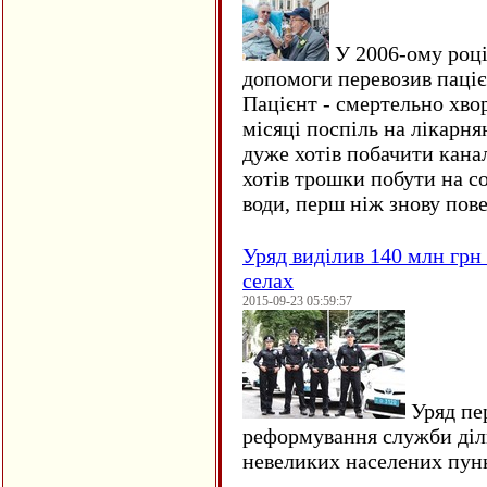
У 2006-ому році 
допомоги перевозив пацієн
Пацієнт - смертельно хво
місяці поспіль на лікарня
дуже хотів побачити кана
хотів трошки побути на со
води, перш ніж знову пове
Уряд виділив 140 млн грн
селах
2015-09-23 05:59:57
Уряд пер
реформування служби діл
невеликих населених пун