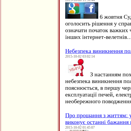
2015-10-06 11:59:44
6 жовтня Су
оголосить рішення у спра
означати початок важких ч
інших інтернет-велетнів
Небезпека виникнення п
2015-10-02 03:02:14
З настанням пох
небезпека виникнення по
пояснюється, в першу чер
експлуатації печей, елект
необережного поводження
Про прощання з життям: у
виконує останні бажання 
2015-10-02 01:45:07