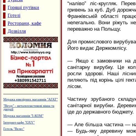
“наліво” ліс-кругляк. Пер
Горящі путівки
гривень за куб. Дуб дорожчий
Готелі
Франківській області пра
нелегально. Вони ріжуть н
Ресторани, кафе
переважно на Польщу.
Дозвілля
Для промислового вирубуван
Його видає Держкомлісу.
— Якщо є замовники на д
санітарну вирубку. Це ко
росли здорові. Наші лісни
пиляють під корінь цілі ге
лісом.
Частину зрубаного склад
Меража ювелірних магазинів "АГАТ"
санітарної вирубки. Дереви
"Вігор" - металопластикові вікна та
дверей
іде до державного бюджету.
Мережа магазинів "І-КОМ"
Інтернет-кафе "OXY"
— Але більша частина — н
Готель "Велес"
— Будь-яку деревину мож