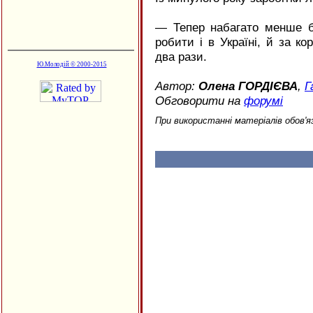
— Тепер набагато менше б
робити і в Україні, й за к
два рази.
Ю.Молодій © 2000-2015
Автор:
Олена ГОРДІЄВА
,
Г
Обговорити на
форумі
При використанні матеріалів обов'я