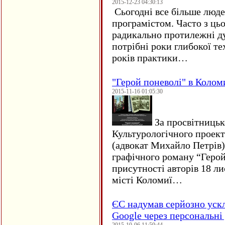
2015-12-23 04:30:13
Сьогодні все більше люде
програмістом. Часто з ць
радикально протилежні ду
потрібні роки глибокої те
років практики…
"Герой поневолі" в Колом
2015-11-16 01:05:30
За просвітницько
Культурологічного проект
(адвокат Михайло Петрів)
графічного роману “Герой 
присутності авторів 18 ли
місті Коломиї…
ЄC надумав серйозно уск
Google через персональні 