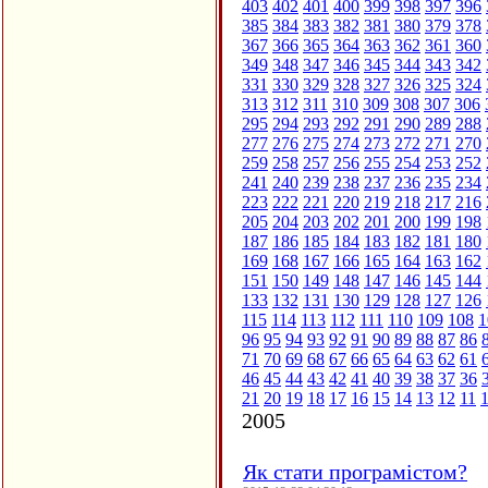
403
402
401
400
399
398
397
396
385
384
383
382
381
380
379
378
367
366
365
364
363
362
361
360
349
348
347
346
345
344
343
342
331
330
329
328
327
326
325
324
313
312
311
310
309
308
307
306
295
294
293
292
291
290
289
288
277
276
275
274
273
272
271
270
259
258
257
256
255
254
253
252
241
240
239
238
237
236
235
234
223
222
221
220
219
218
217
216
205
204
203
202
201
200
199
198
187
186
185
184
183
182
181
180
169
168
167
166
165
164
163
162
151
150
149
148
147
146
145
144
133
132
131
130
129
128
127
126
115
114
113
112
111
110
109
108
1
96
95
94
93
92
91
90
89
88
87
86
71
70
69
68
67
66
65
64
63
62
61
46
45
44
43
42
41
40
39
38
37
36
21
20
19
18
17
16
15
14
13
12
11
2005
Як стати програмістом?