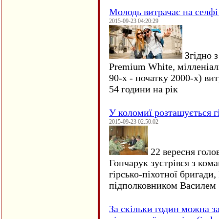
Молодь витрачає на селфі 
2015-09-23 04:20:29
Згідно з
Premium White, мілленіал
90-х - початку 2000-х) ви
54 години на рік
У коломиї розташується г
2015-09-23 02:50:02
22 вересня голо
Гончарук зустрівся з ком
гірсько-піхотної бригади,
підполковником Василем 
За скільки годин можна з