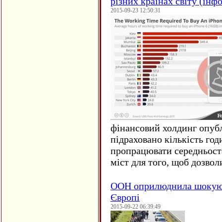
різних країнах світу (інф
2015-09-23 12:50:31
фінансовий холдинг опубл
підраховано кількість год
пропрацювати середньост
міст для того, щоб дозволи
ООН оприлюднила шокуюч
Європі
2015-09-22 06:39:49