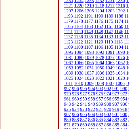
1235
1234
1233
1232
1231
1230
1
1221
1220
1219
1218
1217
1216
1
1207
1206
1205
1204
1203
1202
1
1193
1192
1191
1190
1189
1188
11
1179
1178
1177
1176
1175
1174
11
1165
1164
1163
1162
1161
1160
11
1151
1150
1149
1148
1147
1146
11
1137
1136
1135
1134
1133
1132
11
1123
1122
1121
1120
1119
1118
11
1109
1108
1107
1106
1105
1104
11
1095
1094
1093
1092
1091
1090
1
1081
1080
1079
1078
1077
1076
1
1067
1066
1065
1064
1063
1062
1
1053
1052
1051
1050
1049
1048
1
1039
1038
1037
1036
1035
1034
1
1025
1024
1023
1022
1021
1020
1
1011
1010
1009
1008
1007
1006
1
997
996
995
994
993
992
991
990
979
978
977
976
975
974
973
972
961
960
959
958
957
956
955
954
943
942
941
940
939
938
937
936
925
924
923
922
921
920
919
918
907
906
905
904
903
902
901
900
889
888
887
886
885
884
883
882
871
870
869
868
867
866
865
864