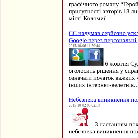
графічного роману “Герой 
присутності авторів 18 ли
місті Коломиї…
ЄC надумав серйозно уск
Google через персональні 
2015-10-06 11:59:44
6 жовтня Су
оголосить рішення у спра
означати початок важких ч
інших інтернет-велетнів
Небезпека виникнення п
2015-10-02 03:02:14
З настанням пох
небезпека виникнення по