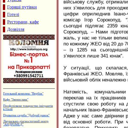
військову службу, отримали
Горящі путівки
них з’явилось для проходжен
цифри оприлюднив Івано-Ф
Готелі
комісар Ігор Сорокопуд. 
Ресторани, кафе
сьогодні підлягає 2359 юн
Дозвілля
Сорокопуд, – Нами підготов
жаль, у нас не тільки велика
по кожному ЖЕО від 20 до 70
– із 1285 на сьогоднішні
з’явилося лише 341 юнак”.
У ситуації, що склалася,
Франківські ЖЕО. Мовляв, їх
військовий облік неналежно 
Натомість, комунальник
Готельний комплекс "Вербіж"
переклав на їх працівників
Кафе "Звенислава"
спустили свою роботу на дв
Профспілкове товариство імігрантів
начальник Івано-Франківсь
в Італії
Адже у нас саме двірники р
Приватна садиба "Добрий ранок"
від основної роботи. При
Лікувально-діагностичний центр
"АНДРОМЕД"
безоплатно. Приходить д