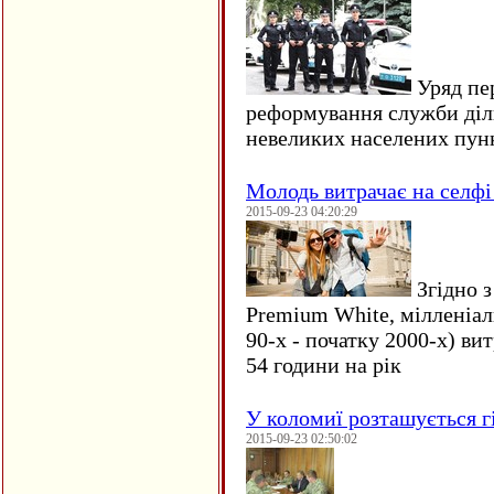
Уряд пер
реформування служби діл
невеликих населених пун
Молодь витрачає на селфі 
2015-09-23 04:20:29
Згідно з
Premium White, мілленіал
90-х - початку 2000-х) ви
54 години на рік
У коломиї розташується г
2015-09-23 02:50:02