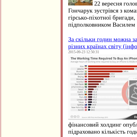
22 вересня голо
Гончарук зустрівся з ком
гірсько-піхотної бригади,
підполковником Василем 
За скільки годин можна з
різних країнах світу (інф
2015-09-23 12:50:31
фінансовий холдинг опубл
підраховано кількість год