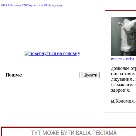
2015 © Коломия ВЕБ Портал
/ info@kolomyya.org
рентгенографія
дозволяє о
оперативну 
Пошук:
лікування ,
і є максима
здоров’я.
м.Коломия, 