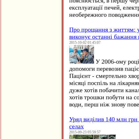
пояснюється, в першу чер
експлуатації печей, елект
необережного поводження
Про прощання з життям: у
виконує останні бажання 
2015-10-02 01:45:07
У 2006-ому році 
допомоги перевозив пацієн
Пацієнт - смертельно хво
місяці поспіль на лікарня
дуже хотів побачити кана
хотів трошки побути на со
води, перш ніж знову пове
Уряд виділив 140 млн грн
селах
2015-09-23 05:59:57