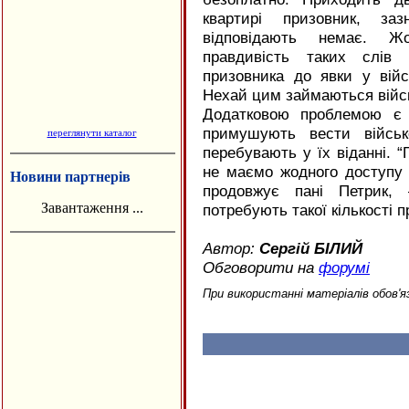
квартирі призовник, за
відповідають немає. Жо
правдивість таких слів
призовника до явки у вій
Нехай цим займаються війсь
Додатковою проблемою є 
примушують вести військ
переглянути каталог
перебувають у їх віданні.
не маємо жодного доступу 
Новини партнерів
продовжує пані Петрик, 
Завантаження ...
потребують такої кількості п
Автор:
Сергій БІЛИЙ
Обговорити на
форумі
При використанні матеріалів обов'я