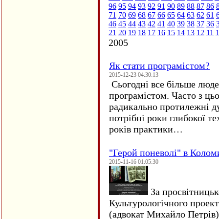
96
95
94
93
92
91
90
89
88
87
86
71
70
69
68
67
66
65
64
63
62
61
46
45
44
43
42
41
40
39
38
37
36
21
20
19
18
17
16
15
14
13
12
11
2005
Як стати програмістом?
2015-12-23 04:30:13
Сьогодні все більше люде
програмістом. Часто з ць
радикально протилежні ду
потрібні роки глибокої те
років практики…
"Герой поневолі" в Колом
2015-11-16 01:05:30
За просвітницько
Культурологічного проект
(адвокат Михайло Петрів)