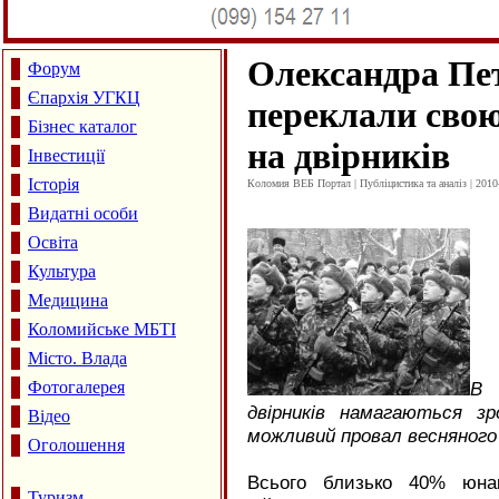
Олександра Пе
Форум
Єпархія УГКЦ
переклали свою
Бізнес каталог
на двірників
Інвестиції
Історія
Коломия ВЕБ Портал | Публіцистика та аналіз | 2010
Видатні особи
Освіта
Культура
Медицина
Коломийське МБТІ
Місто. Влада
Фотогалерея
В 
двірників намагаються зр
Відео
можливий провал весняного 
Оголошення
Всього близько 40% юнак
Туризм