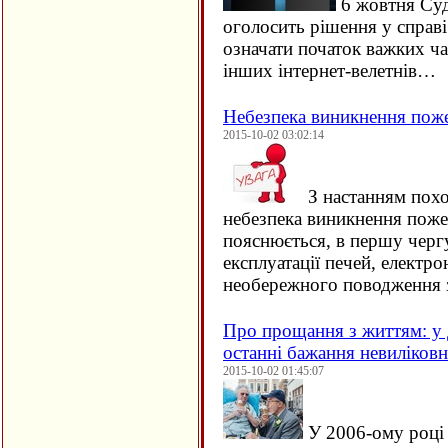
6 жовтня Су
оголосить рішення у справ
означати початок важких ча
інших інтернет-велетнів…
Небезпека виникнення пож
2015-10-02 03:02:14
З настанням похо
небезпека виникнення поже
пояснюється, в першу черг
експлуатації печей, електро
необережного поводження 
Про прощання з життям: у 
останні бажання невиліков
2015-10-02 01:45:07
У 2006-ому році 