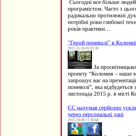
Сьогодні все більше людей 
програмістом. Часто з цьо
радикально протилежні дум
потрібні роки глибокої техн
років практики…
"Герой поневолі" в Коломи
2015-11-16 01:05:30
За просвітницько
проекту “Коломия – наше м
запрошує вас на презентац
поневолі”, яка відбудеться 
листопада 2015 р. в місті
ЄC надумав серйозно ускла
через персональні дані
2015-10-06 11:59:44