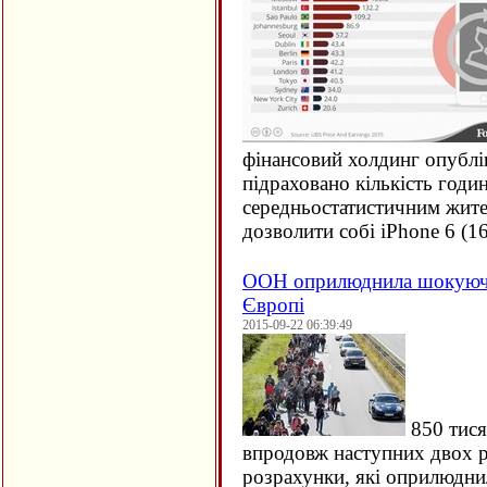
фінансовий холдинг опублі
підраховано кількість годи
середньостатистичним жите
дозволити собі iPhone 6 (
1
ООН оприлюднила шокуючи
Європі
2015-09-22 06:39:49
850 тися
впродовж наступних двох ро
розрахунки, які оприлюдн