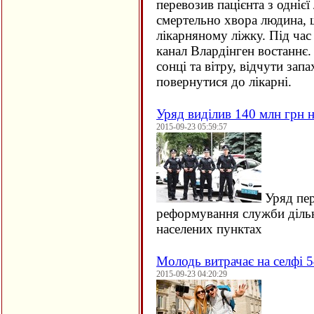
перевозив пацієнта з однієї 
смертельно хвора людина, щ
лікарняному ліжку. Під час
канал Влардінген востаннє.
сонці та вітру, відчути зап
повернутися до лікарні.
Уряд виділив 140 млн грн н
2015-09-23 05:59:57
Уряд пер
реформування служби дільн
населених пунктах
Молодь витрачає на селфі 5
2015-09-23 04:20:29