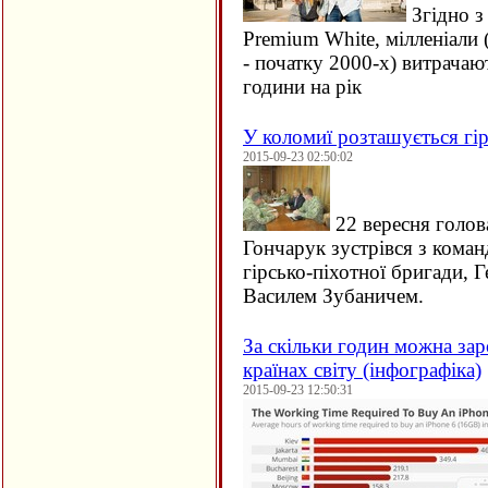
Згідно з
Premium White, мілленіали 
- початку 2000-х) витрачаю
години на рік
У коломиї розташується гір
2015-09-23 02:50:02
22 вересня голов
Гончарук зустрівся з кома
гірсько-піхотної бригади, 
Василем Зубаничем.
За скільки годин можна зар
країнах світу (інфографіка)
2015-09-23 12:50:31