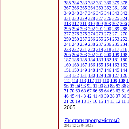
385
384
383
382
381
380
379
378
367
366
365
364
363
362
361
360
349
348
347
346
345
344
343
342
331
330
329
328
327
326
325
324
313
312
311
310
309
308
307
306
295
294
293
292
291
290
289
288
277
276
275
274
273
272
271
270
259
258
257
256
255
254
253
252
241
240
239
238
237
236
235
234
223
222
221
220
219
218
217
216
205
204
203
202
201
200
199
198
187
186
185
184
183
182
181
180
169
168
167
166
165
164
163
162
151
150
149
148
147
146
145
144
133
132
131
130
129
128
127
126
115
114
113
112
111
110
109
108
1
96
95
94
93
92
91
90
89
88
87
86
71
70
69
68
67
66
65
64
63
62
61
46
45
44
43
42
41
40
39
38
37
36
21
20
19
18
17
16
15
14
13
12
11
2005
Як стати програмістом?
2015-12-23 04:30:13