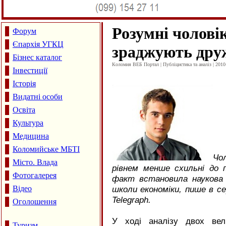
Розумні чолові
Форум
Єпархія УГКЦ
зраджують др
Бізнес каталог
Коломия ВЕБ Портал | Публіцистика та аналіз | 2010
Інвестиції
Історія
Видатні особи
Освіта
Культура
Медицина
Коломийське МБТІ
Чо
Місто. Влада
рівнем менше схильні до п
Фотогалерея
факт встановила наукова 
Відео
школи економіки, пише в се
Telegraph.
Оголошення
У ході аналізу двох вел
Туризм