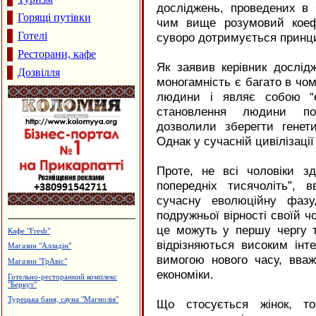
досліджень, проведених 
Горящі путівки
чим вище розумовий коефі
Готелі
суворо дотримується принци
Ресторани, кафе
Як заявив керівник дослі
Дозвілля
моногамність є багато в чо
людини і являє собою “е
становлення людини пол
дозволили зберегти генет
Однак у сучасній цивілізації
Проте, не всі чоловіки з
попередніх тисячоліть”, 
сучасну еволюційну фазу
подружньої вірності своїй ч
це можуть у першу чергу ті
Кафе "Fresh"
відрізняються високим інт
Магазин "Алладін"
вимогою нового часу, вва
Магазин "ГрАвіс"
економіки.
Готельно-ресторанний комплекс
"Беркут"
Турецька баня, сауна "Магнолія"
Що стосується жінок, то