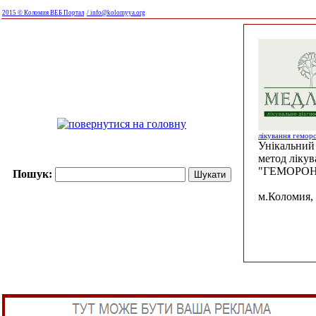
2015 © Коломия ВЕБ Портал
/ info@kolomyya.org
лікування гемор
Унікальний 
метод ліку
"ГЕМОРОН
Пошук:
м.Коломия, 