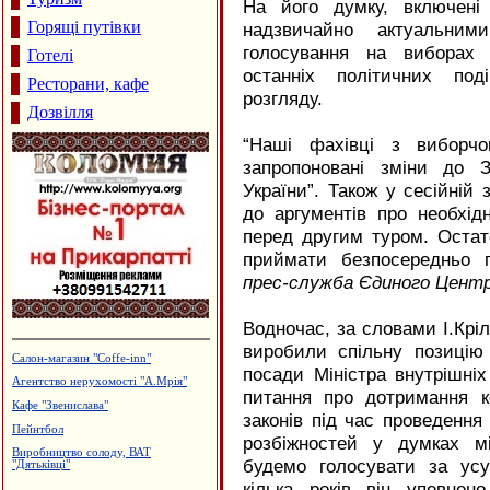
На його думку, включені
Горящі путівки
надзвичайно актуальни
голосування на виборах 
Готелі
останніх політичних под
Ресторани, кафе
розгляду.
Дозвілля
“Наші фахівці з виборчо
запропоновані зміни до 
України”. Також у сесійній
до аргументів про необхідн
перед другим туром. Оста
приймати безпосередньо 
прес-служба Єдиного Центр
Водночас, за словами І.Крі
виробили спільну позицію 
Виробництво камертонів
посади Міністра внутрішні
Архітектурне проектування.
питання про дотримання к
Р.Думанський
законів під час проведення
Виробництво бетонних виробів
розбіжностей у думках м
Гуртовня канцтоварів
будемо голосувати за усу
Виробництво еластичної резинки
кілька років він упевне