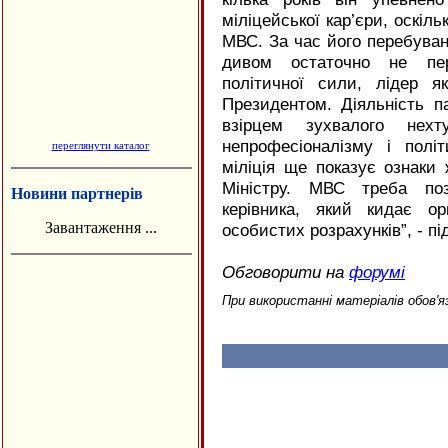
міліцейської кар’єри, оскіл
МВС. За час його перебуван
дивом остаточно не пер
політичної сили, лідер я
Президентом. Діяльність п
взірцем зухвалого нехту
непрофесіоналізму і полі
переглянути каталог
міліція ще показує ознаки 
Міністру. МВС треба поз
Новини партнерів
керівника, який кидає о
Завантаження ...
особистих розрахунків”, - п
Обговорити на
форумі
При використанні матеріалів обов'я