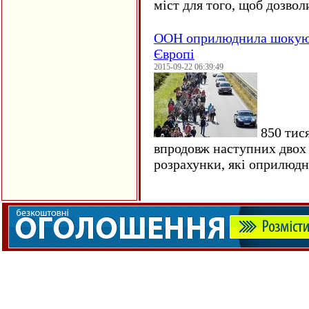
міст для того, щоб дозволи
ООН оприлюднила шокуюч
Європі
2015-09-22 06:39:49
850 тися
впродовж наступних двох 
розрахунки, які оприлюд