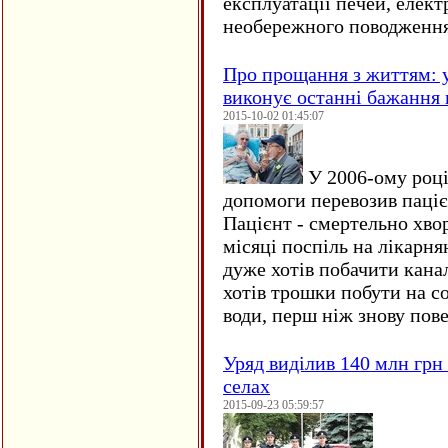
експлуатації печей, елект
необережного поводження
Про прощання з життям: у
виконує останні бажання 
2015-10-02 01:45:07
У 2006-ому році 
допомоги перевозив пацієн
Пацієнт - смертельно хво
місяці поспіль на лікарня
дуже хотів побачити кана
хотів трошки побути на со
води, перш ніж знову пове
Уряд виділив 140 млн грн
селах
2015-09-23 05:59:57