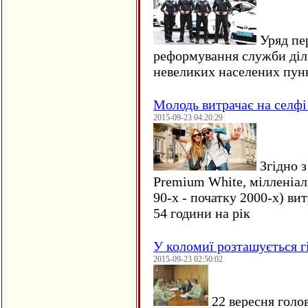
Уряд пер
реформування служби діл
невеликих населених пун
Молодь витрачає на селфі 
2015-09-23 04:20:29
Згідно з
Premium White, мілленіал
90-х - початку 2000-х) ви
54 години на рік
У коломиї розташується г
2015-09-23 02:50:02
22 вересня голо