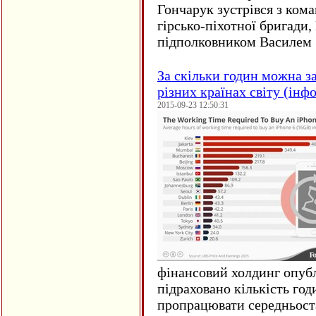
Гончарук зустрівся з ком
гірсько-піхотної бригади,
підполковником Василем 
За скільки годин можна з
різних країнах світу (інф
2015-09-23 12:50:31
фінансовий холдинг опубл
підраховано кількість год
пропрацювати середньост