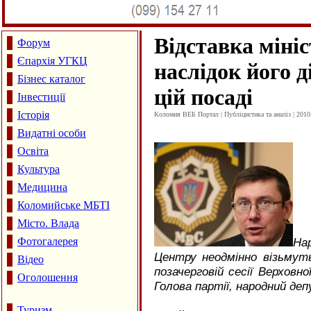
Відставка міні
Форум
Єпархія УГКЦ
наслідок його д
Бізнес каталог
цій посаді
Інвестиції
Історія
Коломия ВЕБ Портал | Публіцистика та аналіз | 2010
Видатні особи
Освіта
Культура
Медицина
Коломийське МБТІ
Місто. Влада
Фотогалерея
На
Центру неодмінно візьмуть
Відео
позачерговій сесії Верховно
Оголошення
Голова партії, народний деп
Туризм