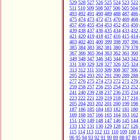
529
528
527
526
525
524
523
522
511
510
509
508
507
506
505
504
493
492
491
490
489
488
487
486
475
474
473
472
471
470
469
468
457
456
455
454
453
452
451
450
439
438
437
436
435
434
433
432
421
420
419
418
417
416
415
414
403
402
401
400
399
398
397
396
385
384
383
382
381
380
379
378
367
366
365
364
363
362
361
360
349
348
347
346
345
344
343
342
331
330
329
328
327
326
325
324
313
312
311
310
309
308
307
306
295
294
293
292
291
290
289
288
277
276
275
274
273
272
271
270
259
258
257
256
255
254
253
252
241
240
239
238
237
236
235
234
223
222
221
220
219
218
217
216
205
204
203
202
201
200
199
198
187
186
185
184
183
182
181
180
169
168
167
166
165
164
163
162
151
150
149
148
147
146
145
144
133
132
131
130
129
128
127
126
115
114
113
112
111
110
109
108
1
96
95
94
93
92
91
90
89
88
87
86