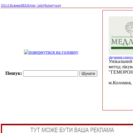
2015 © Коломия ВЕБ Портал
/ info@kolomyya.org
лікування гемор
Унікальний 
метод ліку
"ГЕМОРОН
Пошук:
м.Коломия, 