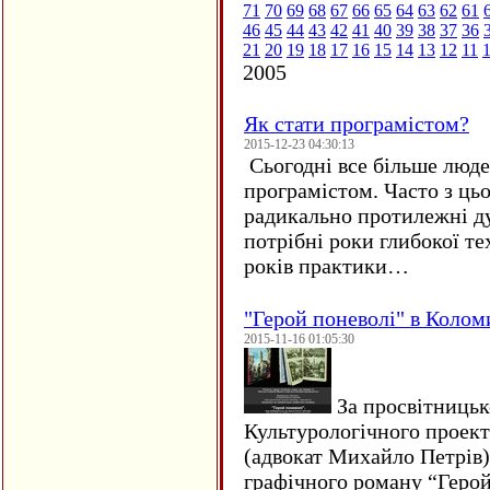
71
70
69
68
67
66
65
64
63
62
61
46
45
44
43
42
41
40
39
38
37
36
21
20
19
18
17
16
15
14
13
12
11
2005
Як стати програмістом?
2015-12-23 04:30:13
Сьогодні все більше люде
програмістом. Часто з ць
радикально протилежні ду
потрібні роки глибокої те
років практики…
"Герой поневолі" в Колом
2015-11-16 01:05:30
За просвітницько
Культурологічного проект
(адвокат Михайло Петрів)
графічного роману “Герой 