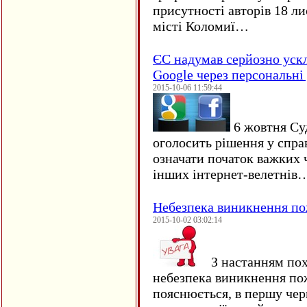
присутності авторів 18 ли
місті Коломиї…
ЄC надумав серйозно уск
Google через персональні 
2015-10-06 11:59:44
6 жовтня Су
оголосить рішення у спра
означати початок важких ч
інших інтернет-велетнів
Небезпека виникнення п
2015-10-02 03:02:14
З настанням пох
небезпека виникнення по
пояснюється, в першу чер