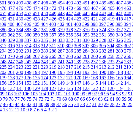
501
500
499
498
497
496
495
494
493
492
491
490
489
488
487
486
478
477
476
475
474
473
472
471
470
469
468
467
466
465
464
463
455
454
453
452
451
450
449
448
447
446
445
444
443
442
441
440
432
431
430
429
428
427
426
425
424
423
422
421
420
419
418
417
409
408
407
406
405
404
403
402
401
400
399
398
397
396
395
394
386
385
384
383
382
381
380
379
378
377
376
375
374
373
372
371
363
362
361
360
359
358
357
356
355
354
353
352
351
350
349
348
340
339
338
337
336
335
334
333
332
331
330
329
328
327
326
325
317
316
315
314
313
312
311
310
309
308
307
306
305
304
303
302
294
293
292
291
290
289
288
287
286
285
284
283
282
281
280
279
271
270
269
268
267
266
265
264
263
262
261
260
259
258
257
256
248
247
246
245
244
243
242
241
240
239
238
237
236
235
234
233
225
224
223
222
221
220
219
218
217
216
215
214
213
212
211
210
202
201
200
199
198
197
196
195
194
193
192
191
190
189
188
187
179
178
177
176
175
174
173
172
171
170
169
168
167
166
165
164
156
155
154
153
152
151
150
149
148
147
146
145
144
143
142
141
133
132
131
130
129
128
127
126
125
124
123
122
121
120
119
118
09
108
107
106
105
104
103
102
101
100
99
98
97
96
95
94
93
92
91
0
79
78
77
76
75
74
73
72
71
70
69
68
67
66
65
64
63
62
61
60
59
58
7
46
45
44
43
42
41
40
39
38
37
36
35
34
33
32
31
30
29
28
27
26
25
4
13
12
11
10
9
8
7
6
5
4
3
2
1