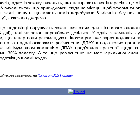
есів, адже із закону виходить, що центр життєвих інтересів - це мі
 А виходить так, що приїжджають сюди на місяць, щоб оформити о
 в заяві пишуть, що мають намір перебувати 8 місяців. А у них н
ту”, - сказало джерело.
о податківці порушують закон, визнаючи для пільгового оподат
 дні), тоді як закон передбачає декілька. У одній з компаній ау
іли, що тепер вони рекомендують іноземцям вже зараз подавати з
ента, а надалі оскаржити роз’яснення ДПАУ в податкових органа
вже мінімум двом компаніям ДПАУ пред’явила претензії щодо сп
ями 30% податку. А те, що роз’яснення не має юридичної сили 
одатківців в адмінсудах.
ов'язкове посилання на
Коломия ВЕБ Портал