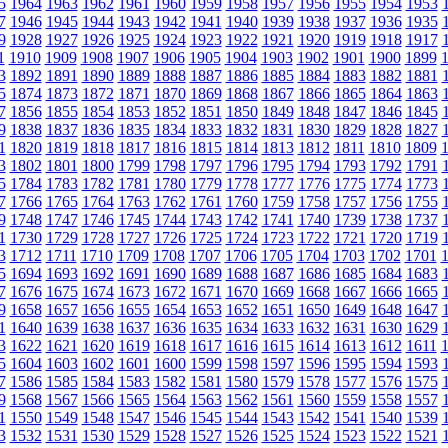
5
1964
1963
1962
1961
1960
1959
1958
1957
1956
1955
1954
1953
7
1946
1945
1944
1943
1942
1941
1940
1939
1938
1937
1936
1935
9
1928
1927
1926
1925
1924
1923
1922
1921
1920
1919
1918
1917
1
1910
1909
1908
1907
1906
1905
1904
1903
1902
1901
1900
1899
3
1892
1891
1890
1889
1888
1887
1886
1885
1884
1883
1882
1881
5
1874
1873
1872
1871
1870
1869
1868
1867
1866
1865
1864
1863
7
1856
1855
1854
1853
1852
1851
1850
1849
1848
1847
1846
1845
9
1838
1837
1836
1835
1834
1833
1832
1831
1830
1829
1828
1827
1
1820
1819
1818
1817
1816
1815
1814
1813
1812
1811
1810
1809
3
1802
1801
1800
1799
1798
1797
1796
1795
1794
1793
1792
1791
5
1784
1783
1782
1781
1780
1779
1778
1777
1776
1775
1774
1773
7
1766
1765
1764
1763
1762
1761
1760
1759
1758
1757
1756
1755
9
1748
1747
1746
1745
1744
1743
1742
1741
1740
1739
1738
1737
1
1730
1729
1728
1727
1726
1725
1724
1723
1722
1721
1720
1719
3
1712
1711
1710
1709
1708
1707
1706
1705
1704
1703
1702
1701
5
1694
1693
1692
1691
1690
1689
1688
1687
1686
1685
1684
1683
7
1676
1675
1674
1673
1672
1671
1670
1669
1668
1667
1666
1665
9
1658
1657
1656
1655
1654
1653
1652
1651
1650
1649
1648
1647
1
1640
1639
1638
1637
1636
1635
1634
1633
1632
1631
1630
1629
3
1622
1621
1620
1619
1618
1617
1616
1615
1614
1613
1612
1611
5
1604
1603
1602
1601
1600
1599
1598
1597
1596
1595
1594
1593
7
1586
1585
1584
1583
1582
1581
1580
1579
1578
1577
1576
1575
9
1568
1567
1566
1565
1564
1563
1562
1561
1560
1559
1558
1557
1
1550
1549
1548
1547
1546
1545
1544
1543
1542
1541
1540
1539
3
1532
1531
1530
1529
1528
1527
1526
1525
1524
1523
1522
1521