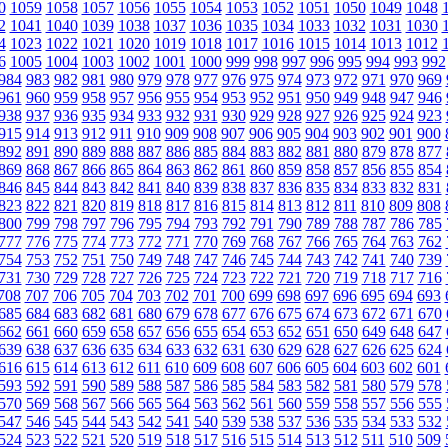
0
1059
1058
1057
1056
1055
1054
1053
1052
1051
1050
1049
1048
2
1041
1040
1039
1038
1037
1036
1035
1034
1033
1032
1031
1030
4
1023
1022
1021
1020
1019
1018
1017
1016
1015
1014
1013
1012
6
1005
1004
1003
1002
1001
1000
999
998
997
996
995
994
993
992
984
983
982
981
980
979
978
977
976
975
974
973
972
971
970
969
961
960
959
958
957
956
955
954
953
952
951
950
949
948
947
946
938
937
936
935
934
933
932
931
930
929
928
927
926
925
924
923
915
914
913
912
911
910
909
908
907
906
905
904
903
902
901
900
892
891
890
889
888
887
886
885
884
883
882
881
880
879
878
877
869
868
867
866
865
864
863
862
861
860
859
858
857
856
855
854
846
845
844
843
842
841
840
839
838
837
836
835
834
833
832
831
823
822
821
820
819
818
817
816
815
814
813
812
811
810
809
808
800
799
798
797
796
795
794
793
792
791
790
789
788
787
786
785
777
776
775
774
773
772
771
770
769
768
767
766
765
764
763
762
754
753
752
751
750
749
748
747
746
745
744
743
742
741
740
739
731
730
729
728
727
726
725
724
723
722
721
720
719
718
717
716
708
707
706
705
704
703
702
701
700
699
698
697
696
695
694
693
685
684
683
682
681
680
679
678
677
676
675
674
673
672
671
670
662
661
660
659
658
657
656
655
654
653
652
651
650
649
648
647
639
638
637
636
635
634
633
632
631
630
629
628
627
626
625
624
616
615
614
613
612
611
610
609
608
607
606
605
604
603
602
601
593
592
591
590
589
588
587
586
585
584
583
582
581
580
579
578
570
569
568
567
566
565
564
563
562
561
560
559
558
557
556
555
547
546
545
544
543
542
541
540
539
538
537
536
535
534
533
532
524
523
522
521
520
519
518
517
516
515
514
513
512
511
510
509