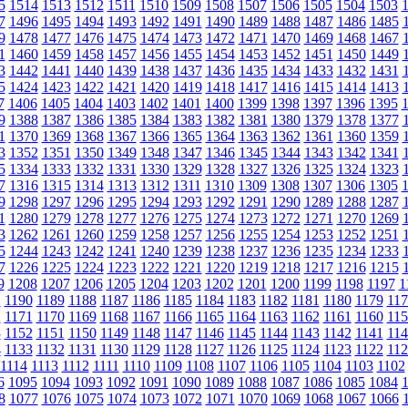
5
1514
1513
1512
1511
1510
1509
1508
1507
1506
1505
1504
1503
7
1496
1495
1494
1493
1492
1491
1490
1489
1488
1487
1486
1485
9
1478
1477
1476
1475
1474
1473
1472
1471
1470
1469
1468
1467
1
1460
1459
1458
1457
1456
1455
1454
1453
1452
1451
1450
1449
3
1442
1441
1440
1439
1438
1437
1436
1435
1434
1433
1432
1431
5
1424
1423
1422
1421
1420
1419
1418
1417
1416
1415
1414
1413
7
1406
1405
1404
1403
1402
1401
1400
1399
1398
1397
1396
1395
9
1388
1387
1386
1385
1384
1383
1382
1381
1380
1379
1378
1377
1
1370
1369
1368
1367
1366
1365
1364
1363
1362
1361
1360
1359
3
1352
1351
1350
1349
1348
1347
1346
1345
1344
1343
1342
1341
5
1334
1333
1332
1331
1330
1329
1328
1327
1326
1325
1324
1323
7
1316
1315
1314
1313
1312
1311
1310
1309
1308
1307
1306
1305
9
1298
1297
1296
1295
1294
1293
1292
1291
1290
1289
1288
1287
1
1280
1279
1278
1277
1276
1275
1274
1273
1272
1271
1270
1269
3
1262
1261
1260
1259
1258
1257
1256
1255
1254
1253
1252
1251
5
1244
1243
1242
1241
1240
1239
1238
1237
1236
1235
1234
1233
7
1226
1225
1224
1223
1222
1221
1220
1219
1218
1217
1216
1215
9
1208
1207
1206
1205
1204
1203
1202
1201
1200
1199
1198
1197
1
1
1190
1189
1188
1187
1186
1185
1184
1183
1182
1181
1180
1179
117
2
1171
1170
1169
1168
1167
1166
1165
1164
1163
1162
1161
1160
115
3
1152
1151
1150
1149
1148
1147
1146
1145
1144
1143
1142
1141
114
4
1133
1132
1131
1130
1129
1128
1127
1126
1125
1124
1123
1122
112
1114
1113
1112
1111
1110
1109
1108
1107
1106
1105
1104
1103
1102
6
1095
1094
1093
1092
1091
1090
1089
1088
1087
1086
1085
1084
8
1077
1076
1075
1074
1073
1072
1071
1070
1069
1068
1067
1066