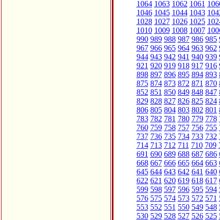
1064
1063
1062
1061
106
1046
1045
1044
1043
104
1028
1027
1026
1025
102
1010
1009
1008
1007
100
990
989
988
987
986
985
967
966
965
964
963
962
944
943
942
941
940
939
921
920
919
918
917
916
898
897
896
895
894
893
875
874
873
872
871
870
852
851
850
849
848
847
829
828
827
826
825
824
806
805
804
803
802
801
783
782
781
780
779
778
760
759
758
757
756
755
737
736
735
734
733
732
714
713
712
711
710
709
691
690
689
688
687
686
668
667
666
665
664
663
645
644
643
642
641
640
622
621
620
619
618
617
599
598
597
596
595
594
576
575
574
573
572
571
553
552
551
550
549
548
530
529
528
527
526
525