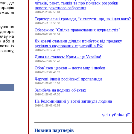
сце, де
літаків, ракет, танків та про початок розробки
перацію
нового ракетного озброєння
емає ні
2016-11-23 02:50:01
Територіальні громади, їх статути: що, як і для кого?
2016-11-11 10:50:33
кування
Обережно: "Спілка православних журналістів"
диторів
2016-06-02 07:38:51
аяву на
х або в
Як козачі отамани ділили прибуток від продажу
лати їх
вугілля з окупованих територій в РФ
закону,
2016-05-18 12:48:23
Дива не сталось: Крим – це Україна!
2016-04-19 02:55:40
Обов’язок церкви – нести мир і любов
2016-02-17 02:45:28
Чергові ілюзії російської пропаганди
2016-01-28 03:10:58
Загибель на водних об'єктах
2016-01-26 03:47:30
На Коломийщині у вогні загинула людина
2016-01-26 03:42:56
усі публікації
Новини партнерів