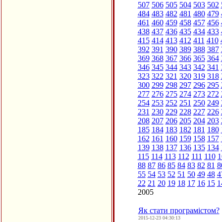
507
506
505
504
503
502
484
483
482
481
480
479
461
460
459
458
457
456
438
437
436
435
434
433
415
414
413
412
411
410
392
391
390
389
388
387
369
368
367
366
365
364
346
345
344
343
342
341
323
322
321
320
319
318
300
299
298
297
296
295
277
276
275
274
273
272
254
253
252
251
250
249
231
230
229
228
227
226
208
207
206
205
204
203
185
184
183
182
181
180
162
161
160
159
158
157
139
138
137
136
135
134
115
114
113
112
111
110
1
88
87
86
85
84
83
82
81
8
55
54
53
52
51
50
49
48
4
22
21
20
19
18
17
16
15
1
2005
Як стати програмістом?
2015-12-23 04:30:13