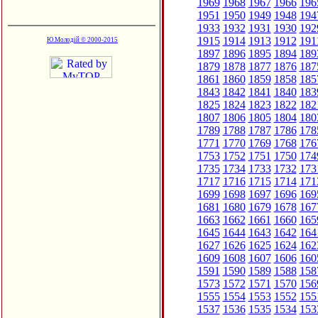
1969
1968
1967
1966
196
1951
1950
1949
1948
194
1933
1932
1931
1930
192
1915
1914
1913
1912
191
Ю.Молодій © 2000-2015
1897
1896
1895
1894
189
1879
1878
1877
1876
187
1861
1860
1859
1858
185
1843
1842
1841
1840
183
1825
1824
1823
1822
182
1807
1806
1805
1804
180
1789
1788
1787
1786
178
1771
1770
1769
1768
176
1753
1752
1751
1750
174
1735
1734
1733
1732
173
1717
1716
1715
1714
171
1699
1698
1697
1696
169
1681
1680
1679
1678
167
1663
1662
1661
1660
165
1645
1644
1643
1642
164
1627
1626
1625
1624
162
1609
1608
1607
1606
160
1591
1590
1589
1588
158
1573
1572
1571
1570
156
1555
1554
1553
1552
155
1537
1536
1535
1534
153