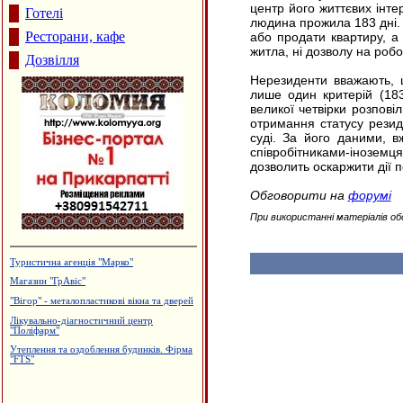
центр його життєвих інтер
Готелі
людина прожила 183 дні.
Ресторани, кафе
або продати квартиру, а
житла, ні дозволу на робо
Дозвілля
Нерезиденти вважають, щ
лише один критерій (183
великої четвірки розпов
отримання статусу резид
суді. За його даними, 
співробітниками-іноземц
дозволить оскаржити дії п
Обговорити на
форумі
При використанні матеріалів об
Туристична агенція "Марко"
Магазин "ГрАвіс"
"Вігор" - металопластикові вікна та дверей
Лікувально-діагностичний центр
"Поліфарм"
Утеплення та оздоблення будинків. Фірма
"FTS"