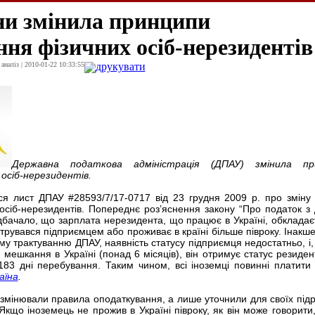
и змінила принципи
ня фізичних осіб-нерезидентів
наліз | 2010-01-22 10:33:55
друкувати
Державна податкова адміністрація (ДПАУ) змінила пр
осіб-нерезидентів.
я лист ДПАУ #28593/7/17-0717 від 23 грудня 2009 р. про зміну
осіб-нерезидентів. Попереднє роз’яснення закону “Про податок з 
едбачало, що зарплата нерезидента, що працює в Україні, обкладає
струвався підприємцем або проживає в країні більше півроку. Інакше
му трактуванню ДПАУ, наявність статусу підприємця недостатньо, і,
мешкання в Україні (понад 6 місяців), він отримує статус резидент
183 дні перебування. Таким чином, всі іноземці повинні платити 
аїна
.
мінювали правила оподаткування, а лише уточнили для своїх підро
“Якщо іноземець не прожив в Україні півроку, як він може говорити