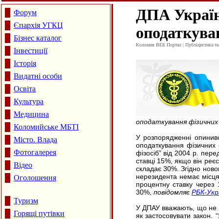
ДПА Україн
Форум
Єпархія УГКЦ
оподаткуван
Бізнес каталог
Коломия ВЕБ Портал | Публіцистика та а
Інвестиції
Історія
Видатні особи
Освіта
Культура
Медицина
оподаткування фізичних 
Коломийське МБТІ
У розпорядженні опинивс
Місто. Влада
оподаткування фізичних 
Фотогалерея
фізосіб” від 2004 р. пер
ставці 15%, якщо він реє
Відео
складає 30%. Згідно ново
нерезидента немає місця 
Оголошення
процентну ставку через 
30%,
повідомляє
РБК-Укр
Туризм
У ДПАУ вважають, що не з
Горящі путівки
як застосовувати закон. 