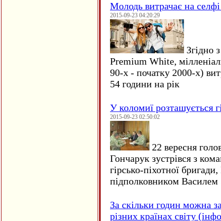
Молодь витрачає на селфі 
2015-09-23 04:20:29
Згідно з
Premium White, мілленіал
90-х - початку 2000-х) ви
54 години на рік
У коломиї розташується г
2015-09-23 02:50:02
22 вересня голо
Гончарук зустрівся з ком
гірсько-піхотної бригади,
підполковником Василем 
За скільки годин можна з
різних країнах світу (інф