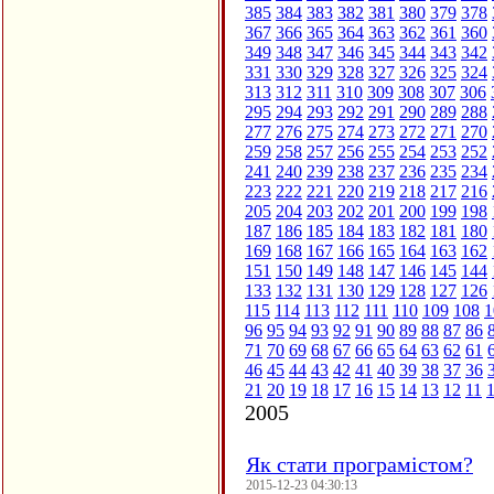
385
384
383
382
381
380
379
378
367
366
365
364
363
362
361
360
349
348
347
346
345
344
343
342
331
330
329
328
327
326
325
324
313
312
311
310
309
308
307
306
295
294
293
292
291
290
289
288
277
276
275
274
273
272
271
270
259
258
257
256
255
254
253
252
241
240
239
238
237
236
235
234
223
222
221
220
219
218
217
216
205
204
203
202
201
200
199
198
187
186
185
184
183
182
181
180
169
168
167
166
165
164
163
162
151
150
149
148
147
146
145
144
133
132
131
130
129
128
127
126
115
114
113
112
111
110
109
108
1
96
95
94
93
92
91
90
89
88
87
86
71
70
69
68
67
66
65
64
63
62
61
46
45
44
43
42
41
40
39
38
37
36
21
20
19
18
17
16
15
14
13
12
11
2005
Як стати програмістом?
2015-12-23 04:30:13