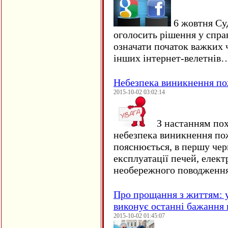
6 жовтня Су
оголосить рішення у спра
означати початок важких ч
інших інтернет-велетнів
Небезпека виникнення п
2015-10-02 03:02:14
З настанням пох
небезпека виникнення по
пояснюється, в першу чер
експлуатації печей, елект
необережного поводження
Про прощання з життям: у
виконує останні бажання 
2015-10-02 01:45:07