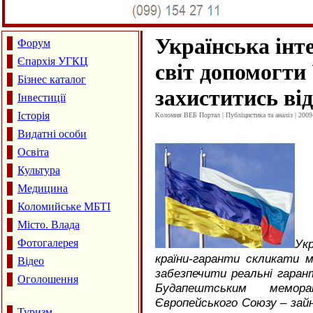
Українська інт
Форум
Єпархія УГКЦ
світ допомогти
Бізнес каталог
захиститись від
Інвестиції
Історія
Коломия ВЕБ Портал | Публіцистика та аналіз | 2009
Видатні особи
Освіта
Культура
Медицина
Коломийське МБТІ
Місто. Влада
Фотогалерея
Ук
країни-гаранти скликати 
Відео
забезпечити реальні гарант
Оголошення
Будапештським мемор
Європейського Союзу – зай
Туризм