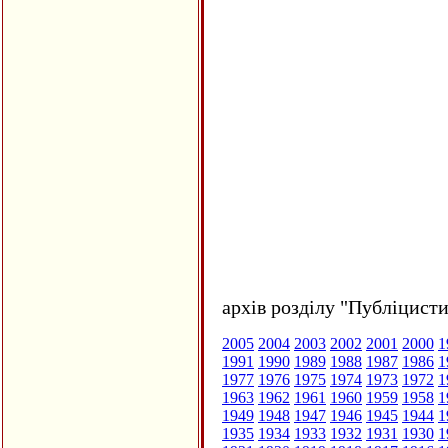
архів розділу "Публіцисти
2005
2004
2003
2002
2001
2000
1
1991
1990
1989
1988
1987
1986
1
1977
1976
1975
1974
1973
1972
1
1963
1962
1961
1960
1959
1958
1
1949
1948
1947
1946
1945
1944
1
1935
1934
1933
1932
1931
1930
1