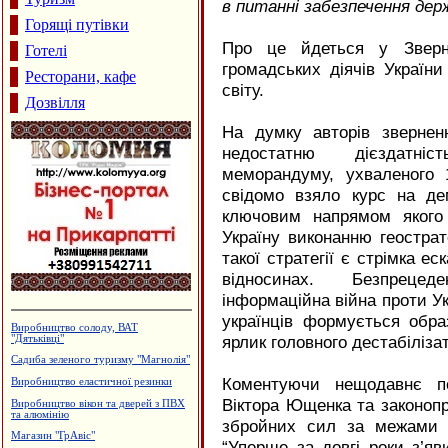
в питанні забезпечення дер
Горящі путівки
Про це йдеться у Звернен
Готелі
громадських діячів України
Ресторани, кафе
світу.
Дозвілля
На думку авторів звернен
недостатню дієздатніс
меморандуму, ухваленого 1
свідомо взяло курс на де
ключовим напрямом якого 
Україну виконанню геострате
такої стратегії є стрімка е
відносинах. Безпрецед
інформаційна війна проти Ук
українців формується обра
Турецька баня, сауна "Магнолія"
ярлик головного дестабілізат
Архітектурне проектування.
Р.Думанський
Коментуючи нещодавнє п
Готельний комплекс "Вербіж"
Віктора Ющенка та законопр
Готель "Велес"
збройних сил за межами Р
Рафтинг
“Уперше за довгі роки з’я