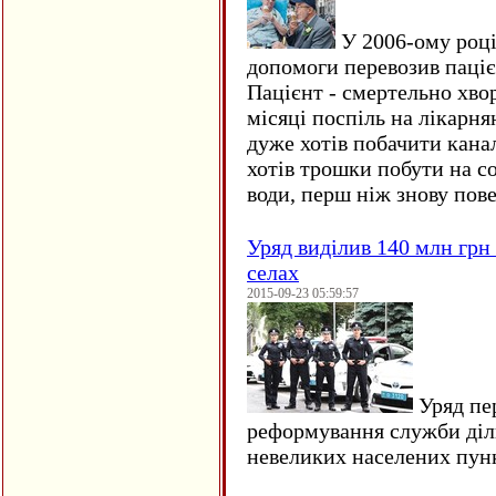
У 2006-ому році 
допомоги перевозив пацієн
Пацієнт - смертельно хво
місяці поспіль на лікарня
дуже хотів побачити кана
хотів трошки побути на со
води, перш ніж знову пове
Уряд виділив 140 млн грн
селах
2015-09-23 05:59:57
Уряд пер
реформування служби діл
невеликих населених пун