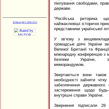
піклування свободами, прав
держави.
“Російська риторика щ
Ю.Молодій © 2000-2015
найжахливіші історичні прик
представники української інте
У зв’язку з вищевикладе
громадські діячі України 
Великої Британії та Франці
міжнародну конференцію з м
безпеки України, за
меморандумом.
Звертаються вони також
необхідності зайняти чітку
забезпечення державного 
застереження щодо будь
внутрішні справи України.
Звернення підписали 29 