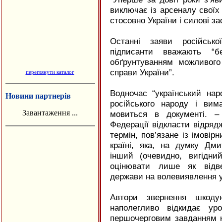
виключає із арсеналу своїх
стосовно України і силові за
Останні заяви російськ
підписанти вважають “бе
обґрунтуванням можливого
справи України”.
переглянути каталог
Водночас “український на
Новини партнерів
російського народу і вим
Завантаження ...
мовиться в документі. –
Федерації відкласти відряд
термін, пов’язане із імові
країні, яка, на думку Дм
інший (очевидно, вигідни
оцінювати лише як відве
держави на волевиявлення у
Автори звернення шкодую
наполегливо відкидає уро
першочерговим завданням но