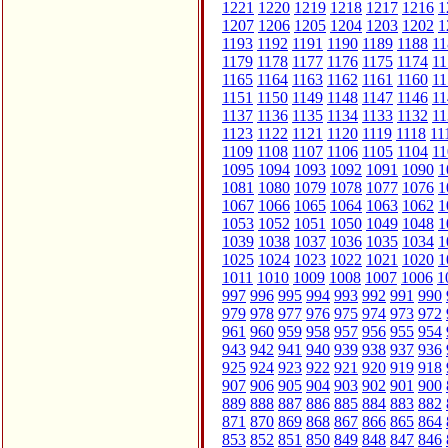
1221
1220
1219
1218
1217
1216
1
1207
1206
1205
1204
1203
1202
1
1193
1192
1191
1190
1189
1188
11
1179
1178
1177
1176
1175
1174
11
1165
1164
1163
1162
1161
1160
11
1151
1150
1149
1148
1147
1146
11
1137
1136
1135
1134
1133
1132
11
1123
1122
1121
1120
1119
1118
11
1109
1108
1107
1106
1105
1104
11
1095
1094
1093
1092
1091
1090
1
1081
1080
1079
1078
1077
1076
1
1067
1066
1065
1064
1063
1062
1
1053
1052
1051
1050
1049
1048
1
1039
1038
1037
1036
1035
1034
1
1025
1024
1023
1022
1021
1020
1
1011
1010
1009
1008
1007
1006
1
997
996
995
994
993
992
991
990
979
978
977
976
975
974
973
972
961
960
959
958
957
956
955
954
943
942
941
940
939
938
937
936
925
924
923
922
921
920
919
918
907
906
905
904
903
902
901
900
889
888
887
886
885
884
883
882
871
870
869
868
867
866
865
864
853
852
851
850
849
848
847
846