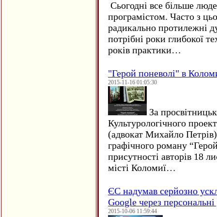
Сьогодні все більше люде
програмістом. Часто з ць
радикально протилежні ду
потрібні роки глибокої те
років практики…
"Герой поневолі" в Колом
2015-11-16 01:05:30
За просвітницько
Культурологічного проект
(адвокат Михайло Петрів)
графічного роману “Герой 
присутності авторів 18 ли
місті Коломиї…
ЄC надумав серйозно уск
Google через персональні 
2015-10-06 11:59:44