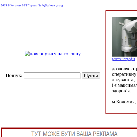
2015 © Коломия ВЕБ Портал
/ info@kolomyya.org
рентгенографія
дозволяє о
оперативну 
Пошук:
лікування ,
і є максима
здоров’я.
м.Коломия, 