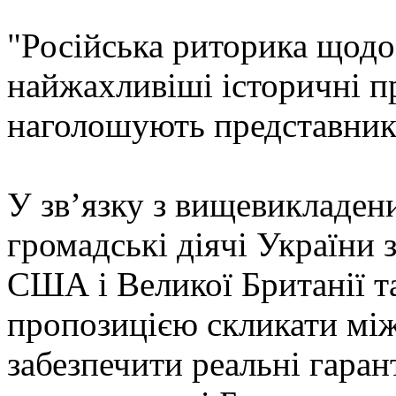
"Російська риторика щодо
найжахливіші історичні п
наголошують представники 
У зв’язку з вищевикладени
громадські діячі України 
США і Великої Британії т
пропозицією скликати мі
забезпечити реальні гаран