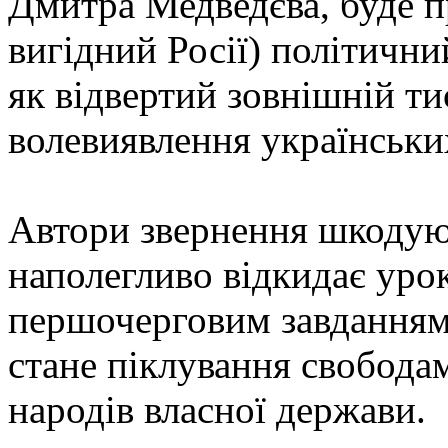
Дмитра Медведєва, буде п
вигідний Росії) політичн
як відвертий зовнішній ти
волевиявлення українськи
Автори звернення шкодуют
наполегливо відкидає урок
першочерговим завданням 
стане піклування свобода
народів власної держави.