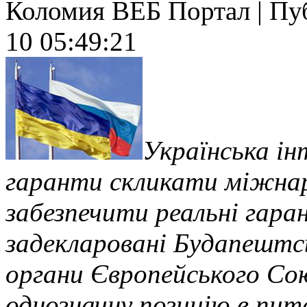
Коломия ВЕБ Портал | Публ
10 05:49:21
Українська інт
гаранти скликати міжна
забезпечити реальні гаран
задекларовані Будапештс
органи Європейського Со
однозначну позицію в пит