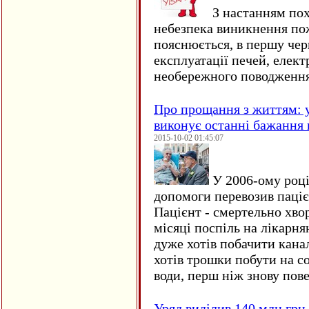
З настанням пох
небезпека виникнення по
пояснюється, в першу чер
експлуатації печей, елект
необережного поводження
Про прощання з життям: у
виконує останні бажання 
2015-10-02 01:45:07
У 2006-ому році 
допомоги перевозив пацієн
Пацієнт - смертельно хво
місяці поспіль на лікарня
дуже хотів побачити кана
хотів трошки побути на со
води, перш ніж знову пове
Уряд виділив 140 млн грн