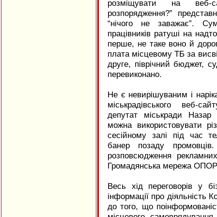
розміщувати на веб-
розпорядження?” представ
“нічого не заважає”. Су
працівників ратуші на надт
перше, не таке воно й дорог
плата місцевому ТБ за висві
друге, піврічний бюджет, с
перевиконано.
Не є невирішуваним і нарік
міськрадівського веб-са
депутат міськради Назар
можна використовувати рі
сесійному залі під час те
банер позаду промовців
розповсюдження рекламних 
Громадянська мережа ОПОР
Весь хід переговорів у бі
інформації про діяльність К
до того, що поінформованіс
місцевого самоврядування