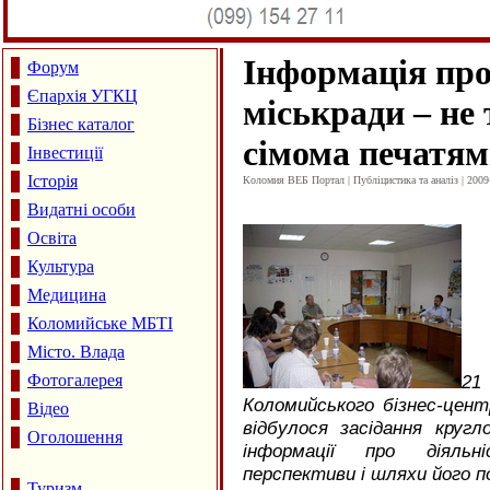
Інформація про
Форум
Єпархія УГКЦ
міськради – не
Бізнес каталог
сімома печатя
Інвестиції
Історія
Коломия ВЕБ Портал | Публіцистика та аналіз | 2009
Видатні особи
Освіта
Культура
Медицина
Коломийське МБТІ
Місто. Влада
Фотогалерея
2
Коломийського бізнес-центр
Відео
відбулося засідання кру
Оголошення
інформації про діяльні
перспективи і шляхи його п
Туризм