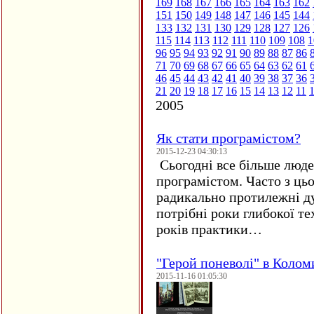
169
168
167
166
165
164
163
162
151
150
149
148
147
146
145
144
133
132
131
130
129
128
127
126
115
114
113
112
111
110
109
108
1
96
95
94
93
92
91
90
89
88
87
86
71
70
69
68
67
66
65
64
63
62
61
46
45
44
43
42
41
40
39
38
37
36
21
20
19
18
17
16
15
14
13
12
11
2005
Як стати програмістом?
2015-12-23 04:30:13
Сьогодні все більше люде
програмістом. Часто з ць
радикально протилежні ду
потрібні роки глибокої те
років практики…
"Герой поневолі" в Колом
2015-11-16 01:05:30