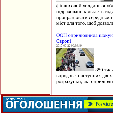
фінансовий холдинг опубл
підраховано кількість год
пропрацювати середньост
міст для того, щоб дозволи
ООН оприлюднила шокуюч
Європі
2015-09-22 06:39:49
850 тися
впродовж наступних двох 
розрахунки, які оприлюд