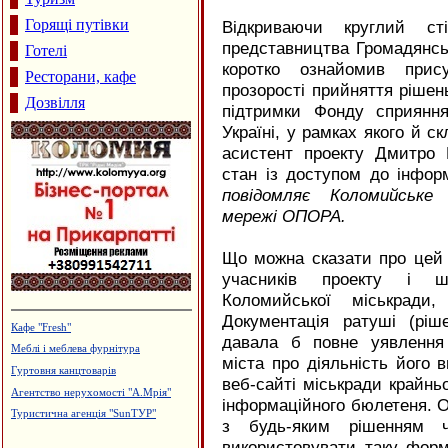
Горящі путівки
Відкриваючи круглий сті
представництва Громадянсь
Готелі
коротко ознайомив прис
Ресторани, кафе
прозорості прийняття рішень
Дозвілля
підтримки Фонду сприянн
Україні, у рамках якого й ск
асистент проекту Дмитро 
стан із доступом до інформ
повідомляє Коломийське 
мережі ОПОРА.
Що можна сказати про цей 
учасників проекту і шт
Коломийської міськради
Документація ратуші (ріше
Салон-магазин "Coffe-inn"
давала б повне уявлення 
Утеплення та оздоблення будинків.
міста про діяльність його 
Фірма "FTS"
веб-сайті міськради крайнь
Турецька баня, сауна "Магнолія"
інформаційного бюлетеня. О
Меблева фабрика "ТТТ"
з будь-яким рішенням ч
Каміни. Вклади до камінів
використовувати таку форм