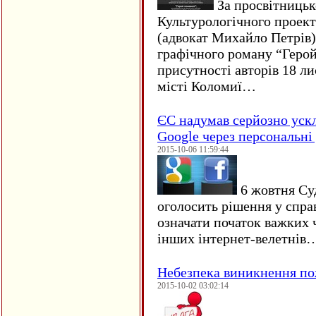
За просвітницько
Культурологічного проект
(адвокат Михайло Петрів)
графічного роману “Герой 
присутності авторів 18 ли
місті Коломиї…
ЄC надумав серйозно уск
Google через персональні 
2015-10-06 11:59:44
6 жовтня Су
оголосить рішення у спра
означати початок важких ч
інших інтернет-велетнів
Небезпека виникнення п
2015-10-02 03:02:14