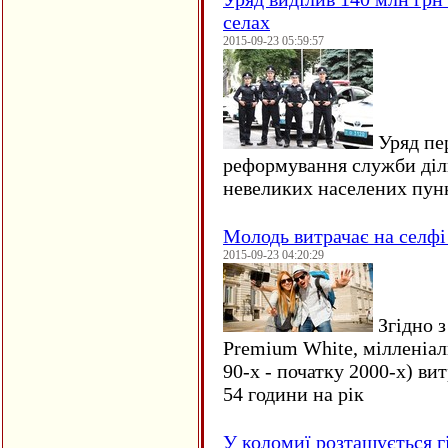
селах
2015-09-23 05:59:57
Уряд пер
реформування служби діл
невеликих населених пун
Молодь витрачає на селфі 
2015-09-23 04:20:29
Згідно з
Premium White, мілленіал
90-х - початку 2000-х) ви
54 години на рік
У коломиї розташується г