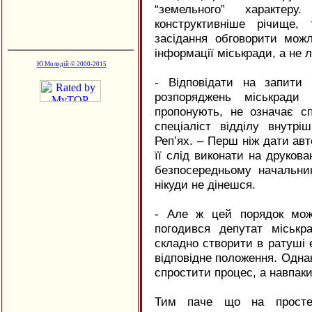
“земельного” характер
конструктивніше річище,
засідання обговорити можл
інформації міськради, а не 
Ю.Молодій © 2000-2015
- Відповідати на запити
розпоряджень міськради
пропонують, не означає с
спеціаліст відділу внутрі
Реп’ях. – Перш ніж дати авт
її слід виконати на друкова
безпосередньому начальник
нікуди не дінешся.
- Але ж цей порядок мож
погодився депутат міськр
складно створити в ратуші
відповідне положення. Одна
спростити процес, а навпаки
Тим паче що на просте