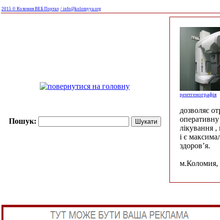
2015 © Коломия ВЕБ Портал
/ info@kolomyya.org
рентгенографія
дозволяє о
оперативну 
Пошук:
лікування ,
і є максима
здоров’я.
м.Коломия, 