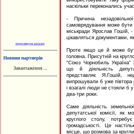
наскільки переконались учас
- Причина незадовільної
самоврядування може бути 
міськради Ярослав Гошій, -
цікавляться документами, я
переглянути каталог
Проте якщо це й може бу
головна. Присутній на кругло
Новини партнерів
“Союз Чорнобиль Україна” В
Завантаження ...
що й діяльність депутат
представляє Я.Гошій, не
випрошували б уже півтора 
і взагалі люди не стояли б 
два-три роки.
Саме діяльність земельног
депутатської комісії, як 
круглого столу, потребу
громадськості. Це настіль
місце, що розмова за кругл