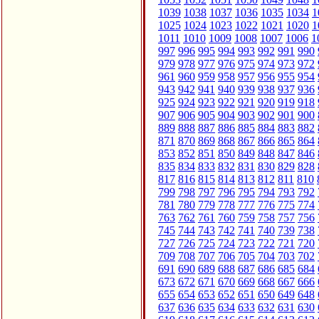
1039
1038
1037
1036
1035
1034
1
1025
1024
1023
1022
1021
1020
1
1011
1010
1009
1008
1007
1006
1
997
996
995
994
993
992
991
990
979
978
977
976
975
974
973
972
961
960
959
958
957
956
955
954
943
942
941
940
939
938
937
936
925
924
923
922
921
920
919
918
907
906
905
904
903
902
901
900
889
888
887
886
885
884
883
882
871
870
869
868
867
866
865
864
853
852
851
850
849
848
847
846
835
834
833
832
831
830
829
828
817
816
815
814
813
812
811
810
799
798
797
796
795
794
793
792
781
780
779
778
777
776
775
774
763
762
761
760
759
758
757
756
745
744
743
742
741
740
739
738
727
726
725
724
723
722
721
720
709
708
707
706
705
704
703
702
691
690
689
688
687
686
685
684
673
672
671
670
669
668
667
666
655
654
653
652
651
650
649
648
637
636
635
634
633
632
631
630