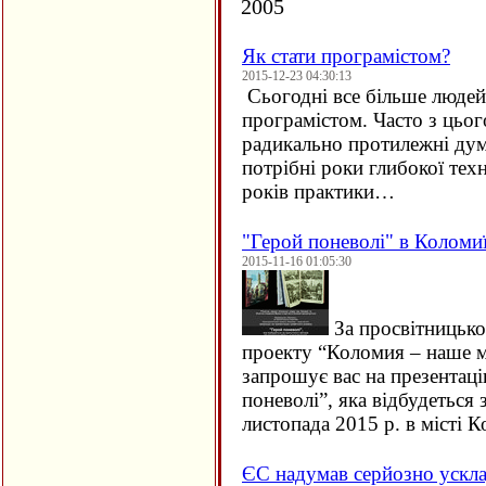
2005
Як стати програмістом?
2015-12-23 04:30:13
Сьогодні все більше людей 
програмістом. Часто з цьо
радикально протилежні дум
потрібні роки глибокої техн
років практики…
"Герой поневолі" в Коломи
2015-11-16 01:05:30
За просвітницько
проекту “Коломия – наше м
запрошує вас на презентац
поневолі”, яка відбудеться 
листопада 2015 р. в місті
ЄC надумав серйозно ускла