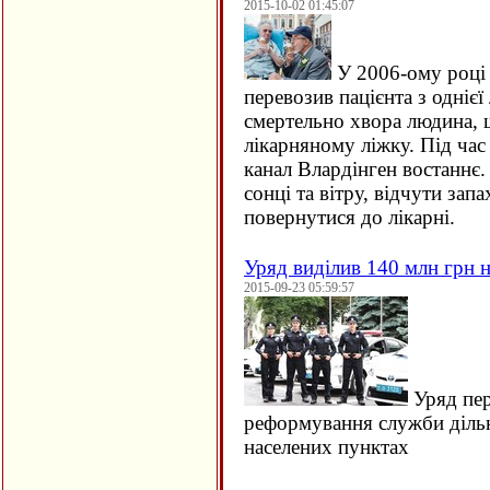
2015-10-02 01:45:07
У 2006-ому році 
перевозив пацієнта з однієї 
смертельно хвора людина, щ
лікарняному ліжку. Під час
канал Влардінген востаннє.
сонці та вітру, відчути зап
повернутися до лікарні.
Уряд виділив 140 млн грн н
2015-09-23 05:59:57
Уряд пер
реформування служби дільн
населених пунктах