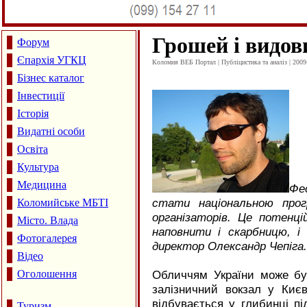
Грошей і видо
Форум
Єпархія УГКЦ
Коломия ВЕБ Портал | Публіцистика та аналіз | 2009
Бізнес каталог
Інвестиції
Історія
Видатні особи
Освіта
Культура
Медицина
Фе
стати національною прог
Коломийське МБТІ
організаторів. Це потенц
Місто. Влада
наповнити і скарбницю, і
Фотогалерея
директор Олександр Чепіга.
Відео
Оголошення
Обличчям України може бу
залізничний вокзал у Киє
відбувається у глибинці п
Туризм