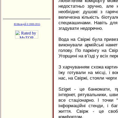
Любителям комфорту може
недостатньо зручно, але 
необхідне: душові з гаря
величезна кількість біотуа
спецмашинами. Навіть для 
Ю.Молодій © 2000-2015
згадувати недоречно.
Вода на Свіржі була привез
виконували армійські намет
голову. По паркінгу на Сві
Угорщині на в’їзді у всіх пе
З харчуванням схожа картин
їжу готували на місці, і в
нас, на Свіржі, стояли чер
Sziget - це банкомати, п
інтернет, рятувальники, швид
все стаціонарно. І точки 
інформаційні стенди, і ба
життя. Свірж - це сво
комфортом.