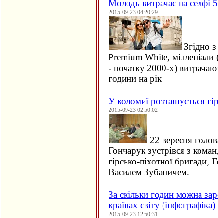
Молодь витрачає на селфі 5
2015-09-23 04:20:29
Згідно з
Premium White, мілленіали 
- початку 2000-х) витрачаю
години на рік
У коломиї розташується гір
2015-09-23 02:50:02
22 вересня голов
Гончарук зустрівся з кома
гірсько-піхотної бригади, 
Василем Зубаничем.
За скільки годин можна зар
країнах світу (інфографіка)
2015-09-23 12:50:31