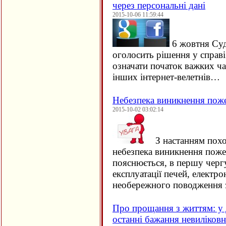
через персональні дані
2015-10-06 11:59:44
6 жовтня Су
оголосить рішення у справ
означати початок важких ча
інших інтернет-велетнів…
Небезпека виникнення пож
2015-10-02 03:02:14
З настанням похо
небезпека виникнення поже
пояснюється, в першу черг
експлуатації печей, електро
необережного поводження 
Про прощання з життям: у 
останні бажання невиліков