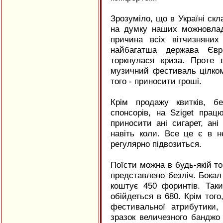
Зрозуміло, що в Україні скл
на думку наших можновлад
причина всіх вітчизняни
найбагатша держава Єв
торкнулася криза. Проте
музичний фестиваль цілко
того - приносити гроші.
Крім продажу квитків, б
спонсорів, на Sziget пра
приносити ані сигарет, ані
навіть коли. Все це є в не
регулярно підвозиться.
Поїсти можна в будь-якій то
представлено безліч. Бокал
коштує 450 форинтів. Так
обійдеться в 680. Крім тог
фестивальної атрибутики, 
зразок величезного банджо