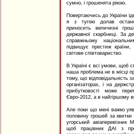
сумно, і грошенята рікою.
Повертаючись до України і
я з тугою долав останні
приносить величезні грош
державної скарбниці. За де
справжньому національн
підвищує престиж країни, 
світове співтовариство.
В Україні є всі умови, щоб 
наша проблема не в місці пр
тому, що відповідальність з
організаторах, і на держст
прибутковості може пере
Євро-2012, а в найгіршому в
Але поки що мені важко уя
половину грошей за квитки
угорський авіаперевізник M
щоб працівник ДАІ з про