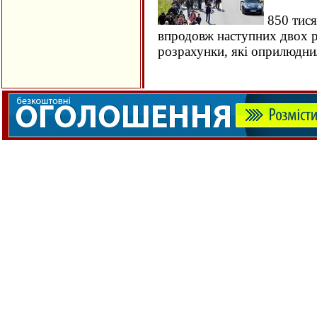
850 тися
впродовж наступних двох ро
розрахунки, які оприлюдн