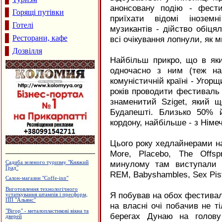
анонсовану подію - фест
Горящі путівки
приїхати відомі іноземн
Готелі
музикантів - дійство обіця
Ресторани, кафе
всі очікування лопнули, як 
Дозвілля
Найбільш прикро, що в яки
одночасно з ним (теж на
комуністичній країні - Угор
років проводити фестиваль 
знаменитий Sziget, який щ
Будапешті. Близько 50% й
кордону, найбільше - з Німе
Цього року хедлайнерами на 
More, Placebo, The Offspr
минулому там виступали 
Ковальська майстерня
REM
, Babyshambles, Sex Pist
Інтернет-кафе "OXY"
Вироби з нержавіючої сталі
Я побував на обох фестивалях
Дзвони церковні
на власні очі побачив не т
Лікувально-діагностичний центр
"Поліфарм"
берегах Дунаю на голову