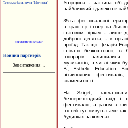
Угорщина - частина об’єд
найближчий і далеко не най
35 га. фестивальної територ
в краю гір і озер на Льві
світовим зіркам - лише дв
доброго десятка, - в орга
переглянути каталог
проїзд. Так що Цезарія Ево
співати безкоштовно, в 
Новини партнерів
гонорарів залишилися б
музикантів, в числі яких 
Завантаження ...
В., Esthetic Education. 
вітчизняних фестивалів
знаменитості.
На Sziget, заплатив
безперешкодний вхід і 
фестивалю, а разом з квит
гостей тут живуть саме так:
будинках на колесах.