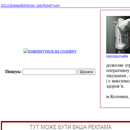
2015 © Коломия ВЕБ Портал
/ info@kolomyya.org
рентгенографія
дозволяє о
оперативну 
Пошук:
лікування ,
і є максима
здоров’я.
м.Коломия, 