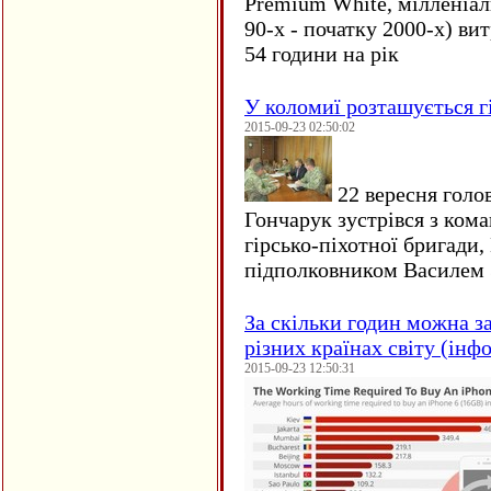
Premium White, мілленіал
90-х - початку 2000-х) ви
54 години на рік
У коломиї розташується г
2015-09-23 02:50:02
22 вересня голо
Гончарук зустрівся з ком
гірсько-піхотної бригади,
підполковником Василем 
За скільки годин можна з
різних країнах світу (інф
2015-09-23 12:50:31