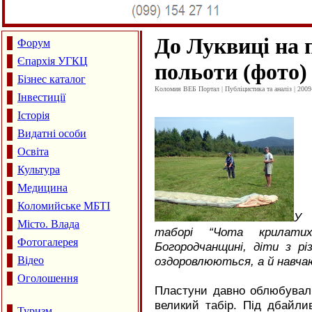
До Луквиці на 
Форум
Єпархія УГКЦ
польоти (фото)
Бізнес каталог
Коломия ВЕБ Портал | Публіцистика та аналіз | 2009
Інвестиції
Історія
Видатні особи
Освіта
Культура
Медицина
Коломийське МБТІ
У 
Місто. Влада
таборі “Чота крилат
Фотогалерея
Богородчанщині, діти з рі
Відео
оздоровлюються, а й навч
Оголошення
Пластуни давно облюбували
великий табір. Під дбайли
Туризм