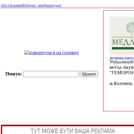
2015 © Коломия ВЕБ Портал
/ info@kolomyya.org
лікування гемор
Унікальний 
метод ліку
"ГЕМОРОН
Пошук:
м.Коломия, 