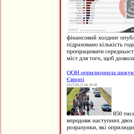
фінансовий холдинг опубл
підраховано кількість год
пропрацювати середньост
міст для того, щоб дозволи
ООН оприлюднила шокуюч
Європі
2015-09-22 06:39:49
850 тися
впродовж наступних двох 
розрахунки, які оприлюд