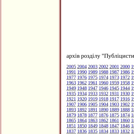
архів розділу "Публіцисти
2005
2004
2003
2002
2001
2000
1
1991
1990
1989
1988
1987
1986
1
1977
1976
1975
1974
1973
1972
1
1963
1962
1961
1960
1959
1958
1
1949
1948
1947
1946
1945
1944
1
1935
1934
1933
1932
1931
1930
1
1921
1920
1919
1918
1917
1916
1
1907
1906
1905
1904
1903
1902
1
1893
1892
1891
1890
1889
1888
1
1879
1878
1877
1876
1875
1874
1
1865
1864
1863
1862
1861
1860
1
1851
1850
1849
1848
1847
1846
1
1837
1836
1835
1834
1833
1832
1