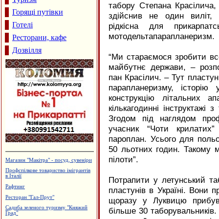
табору Степана Красілича,
Горящі путівки
здійснив не один виліт,
Готелі
рідкісна для прикарпатс
мотодельтапарапланеризм.
Ресторани, кафе
Дозвілля
“Ми стараємося зробити вс
майбутнє держави, – розп
пан Красілич. – Тут пласту
парапланеризму, історію 
конструкцію літальних а
кількагодинні інструктажі з
Згодом під наглядом проф
учасник “Чоти крилатих”
пароплан. Усього для польо
50 льотних годин. Такому 
пілоти”.
Туристична агенція "SunТУР"
Архітектурне проектування.
Р.Думанський
Потрапити у летунський та
Лікувально-діагностичний центр
пластунів в Україні. Вони п
"Поліфарм"
щоразу у Луквицю прибув
Монтаж та ремонт електропроводки
більше 30 таборувальників.
Водостічні системи Struga