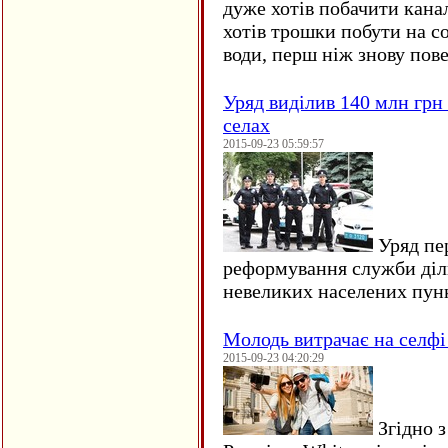
дуже хотів побачити кана
хотів трошки побути на со
води, перш ніж знову пове
Уряд виділив 140 млн грн
селах
2015-09-23 05:59:57
Уряд пер
реформування служби діл
невеликих населених пун
Молодь витрачає на селфі 
2015-09-23 04:20:29
Згідно з