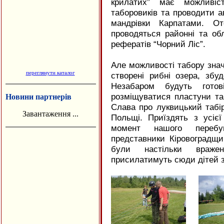
крилатих” має можливіст
таборовиків та проводити аві
мандрівки Карпатами. О
проводяться районні та обл
рефератів “Чорний Ліс”.
Але можливості табору знач
переглянути каталог
створені рибні озера, збу
Незабаром будуть гото
розміщуватися пластуни та 
Новини партнерів
Слава про луквицький табір
Завантаження ...
Польщі. Приїздять з усієї
момент нашого перебу
представники Кіровоградщ
були настільки враже
присилатимуть сюди дітей зн