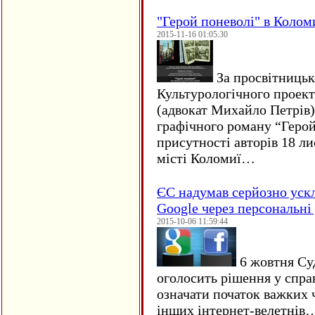
"Герой поневолі" в Колом
2015-11-16 01:05:30
За просвітницько
Культурологічного проект
(адвокат Михайло Петрів)
графічного роману “Герой 
присутності авторів 18 ли
місті Коломиї…
ЄC надумав серйозно уск
Google через персональні 
2015-10-06 11:59:44
6 жовтня Су
оголосить рішення у спра
означати початок важких ч
інших інтернет-велетнів