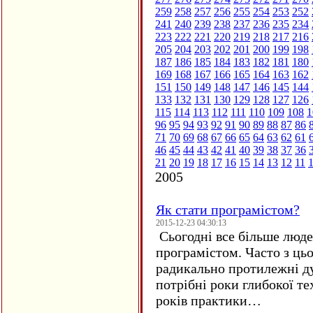
259
258
257
256
255
254
253
252
241
240
239
238
237
236
235
234
223
222
221
220
219
218
217
216
205
204
203
202
201
200
199
198
187
186
185
184
183
182
181
180
169
168
167
166
165
164
163
162
151
150
149
148
147
146
145
144
133
132
131
130
129
128
127
126
115
114
113
112
111
110
109
108
1
96
95
94
93
92
91
90
89
88
87
86
71
70
69
68
67
66
65
64
63
62
61
46
45
44
43
42
41
40
39
38
37
36
21
20
19
18
17
16
15
14
13
12
11
2005
Як стати програмістом?
2015-12-23 04:30:13
Сьогодні все більше люде
програмістом. Часто з ць
радикально протилежні ду
потрібні роки глибокої те
років практики…