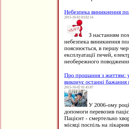
Небезпека виникнення п
2015-10-02 03:02:14
З настанням пох
небезпека виникнення по
пояснюється, в першу чер
експлуатації печей, елект
необережного поводження
Про прощання з життям: у
виконує останні бажання 
2015-10-02 01:45:07
У 2006-ому році 
допомоги перевозив пацієн
Пацієнт - смертельно хво
місяці поспіль на лікарня