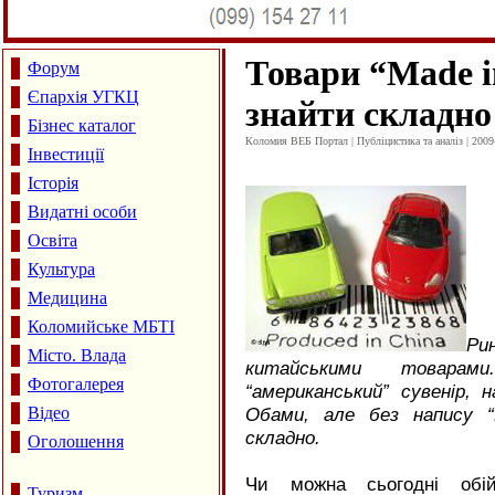
Товари “Made 
Форум
Єпархія УГКЦ
знайти складно
Бізнес каталог
Коломия ВЕБ Портал | Публіцистика та аналіз | 2009
Інвестиції
Історія
Видатні особи
Освіта
Культура
Медицина
Коломийське МБТІ
Р
Місто. Влада
китайськими товара
Фотогалерея
“американський” сувенір,
Відео
Обами, але без напису “
складно.
Оголошення
Чи мoжна сьогодні обій
Туризм