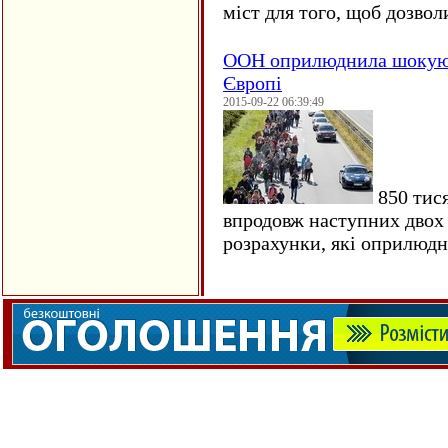
міст для того, щоб дозволи
ООН оприлюднила шокуюч
Європі
2015-09-22 06:39:49
850 тися
впродовж наступних двох 
розрахунки, які оприлюд