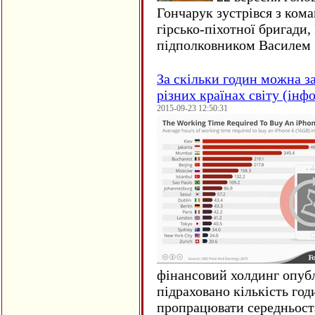
Гончарук зустрівся з ком
гірсько-піхотної бригади,
підполковником Василем 
За скільки годин можна з
різних країнах світу (інф
2015-09-23 12:50:31
фінансовий холдинг опубл
підраховано кількість год
пропрацювати середньост