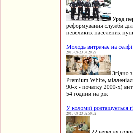
Уряд пер
реформування служби діл
невеликих населених пун
Молодь витрачає на селфі 
2015-09-23 04:20:29
Згідно з
Premium White, мілленіал
90-х - початку 2000-х) ви
54 години на рік
У коломиї розташується г
2015-09-23 02:50:02
22 вересня голо