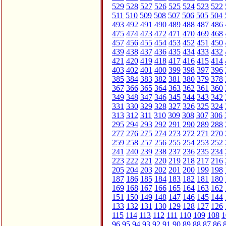
529
528
527
526
525
524
523
522
511
510
509
508
507
506
505
504
493
492
491
490
489
488
487
486
475
474
473
472
471
470
469
468
457
456
455
454
453
452
451
450
439
438
437
436
435
434
433
432
421
420
419
418
417
416
415
414
403
402
401
400
399
398
397
396
385
384
383
382
381
380
379
378
367
366
365
364
363
362
361
360
349
348
347
346
345
344
343
342
331
330
329
328
327
326
325
324
313
312
311
310
309
308
307
306
295
294
293
292
291
290
289
288
277
276
275
274
273
272
271
270
259
258
257
256
255
254
253
252
241
240
239
238
237
236
235
234
223
222
221
220
219
218
217
216
205
204
203
202
201
200
199
198
187
186
185
184
183
182
181
180
169
168
167
166
165
164
163
162
151
150
149
148
147
146
145
144
133
132
131
130
129
128
127
126
115
114
113
112
111
110
109
108
1
96
95
94
93
92
91
90
89
88
87
86