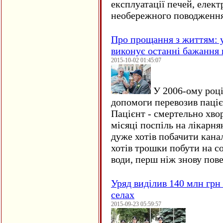
експлуатації печей, елект
необережного поводження
Про прощання з життям: у
виконує останні бажання 
2015-10-02 01:45:07
У 2006-ому році 
допомоги перевозив пацієн
Пацієнт - смертельно хво
місяці поспіль на лікарня
дуже хотів побачити кана
хотів трошки побути на со
води, перш ніж знову пове
Уряд виділив 140 млн грн
селах
2015-09-23 05:59:57