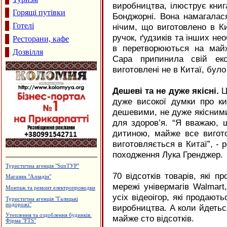
виробництва, ілюструє книг
Горящі путівки
Бонджорні. Вона намагалас
Готелі
нічим, що виготовлено в К
ручок, ґудзиків та інших не
Ресторани, кафе
в перетворюються на майж
Дозвілля
Сара припинила свій екс
виготовлені не в Китаї, бул
Дешеві та не дуже якісні.
Ц
дуже високої думки про ки
дешевими, не дуже якісними
для здоров’я. “Я вважаю, 
дитиною, майже все вигот
виготовляється в Китаї”, - 
походження Лука Гренджер.
Туристична агенція "SunТУР"
70 відсотків товарів, які п
Магазин "Алладін"
мережі універмагів Walmart,
Монтаж та ремонт електропроводки
усіх відеоігор, які продают
Туристична агенція "Галицькі
подорожі"
виробництва. А коли йдеться
Утеплення та оздоблення будинків.
майже сто відсотків.
Фірма "FTS"