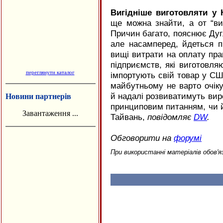
Вигідніше виготовляти у 
ще можна знайти, а от “в
Причин багато, пояснює Дуг
але насамперед, йдеться п
вищі витрати на оплату прац
підприємств, які виготовля
переглянути каталог
імпортують свій товар у СШ
майбутньому не варто очіку
й надалі розвиватимуть виро
Новини партнерів
принциповим питанням, чи й
Завантаження ...
Тайвань,
повідомляє
DW
.
Обговорити на
форумі
При використанні матеріалів обов'я