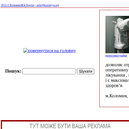
2015 © Коломия ВЕБ Портал
/ info@kolomyya.org
рентгенографія
дозволяє о
оперативну 
Пошук:
лікування ,
і є максима
здоров’я.
м.Коломия, 