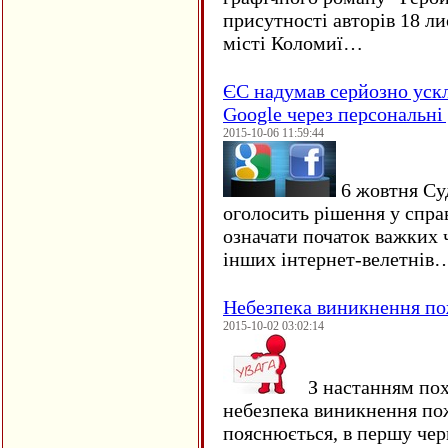
присутності авторів 18 ли
місті Коломиї…
ЄC надумав серйозно уск
Google через персональні 
2015-10-06 11:59:44
6 жовтня Су
оголосить рішення у спра
означати початок важких ч
інших інтернет-велетнів
Небезпека виникнення п
2015-10-02 03:02:14
З настанням пох
небезпека виникнення по
пояснюється, в першу чер