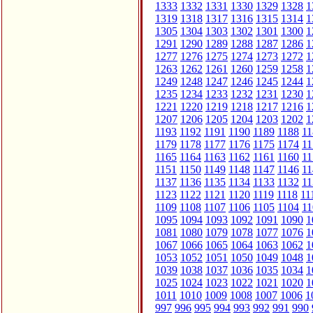
1333
1332
1331
1330
1329
1328
1
1319
1318
1317
1316
1315
1314
1
1305
1304
1303
1302
1301
1300
1
1291
1290
1289
1288
1287
1286
1
1277
1276
1275
1274
1273
1272
1
1263
1262
1261
1260
1259
1258
1
1249
1248
1247
1246
1245
1244
1
1235
1234
1233
1232
1231
1230
1
1221
1220
1219
1218
1217
1216
1
1207
1206
1205
1204
1203
1202
1
1193
1192
1191
1190
1189
1188
11
1179
1178
1177
1176
1175
1174
11
1165
1164
1163
1162
1161
1160
11
1151
1150
1149
1148
1147
1146
11
1137
1136
1135
1134
1133
1132
11
1123
1122
1121
1120
1119
1118
11
1109
1108
1107
1106
1105
1104
11
1095
1094
1093
1092
1091
1090
1
1081
1080
1079
1078
1077
1076
1
1067
1066
1065
1064
1063
1062
1
1053
1052
1051
1050
1049
1048
1
1039
1038
1037
1036
1035
1034
1
1025
1024
1023
1022
1021
1020
1
1011
1010
1009
1008
1007
1006
1
997
996
995
994
993
992
991
990