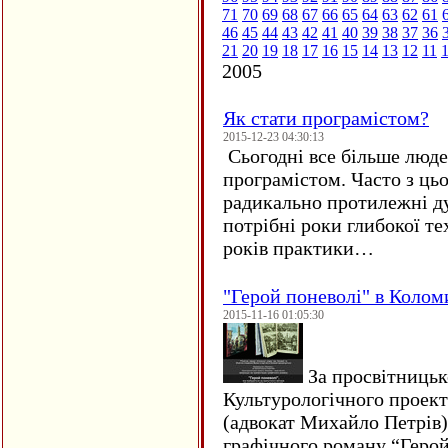
71
70
69
68
67
66
65
64
63
62
61
46
45
44
43
42
41
40
39
38
37
36
21
20
19
18
17
16
15
14
13
12
11
2005
Як стати програмістом?
2015-12-23 04:30:13
Сьогодні все більше люде
програмістом. Часто з ць
радикально протилежні ду
потрібні роки глибокої те
років практики…
"Герой поневолі" в Колом
2015-11-16 01:05:30
За просвітницько
Культурологічного проект
(адвокат Михайло Петрів)
графічного роману “Герой 