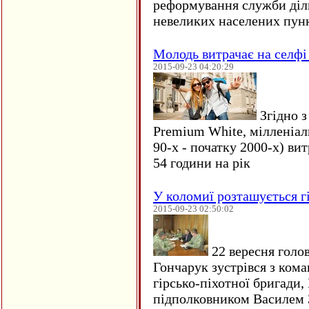
реформування служби діль
невеликих населених пун
Молодь витрачає на селфі 
2015-09-23 04:20:29
Згідно з
Premium White, мілленіал
90-х - початку 2000-х) ви
54 години на рік
У коломиї розташується г
2015-09-23 02:50:02
22 вересня голо
Гончарук зустрівся з ком
гірсько-піхотної бригади,
підполковником Василем 