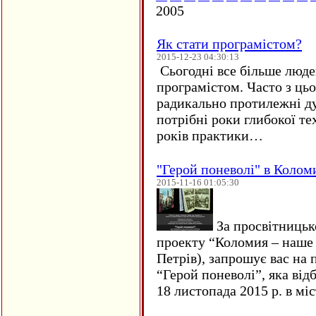
2005
Як стати програмістом?
2015-12-23 04:30:13
Сьогодні все більше люде
програмістом. Часто з ць
радикально протилежні ду
потрібні роки глибокої те
років практики…
"Герой поневолі" в Колом
2015-11-16 01:05:30
За просвітницько
проекту “Коломия – наше
Петрів), запрошує вас на
“Герой поневолі”, яка від
18 листопада 2015 р. в м