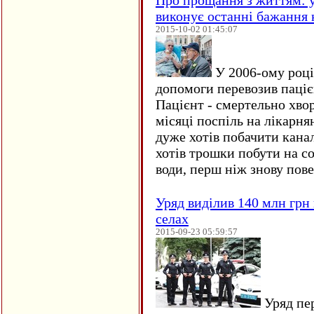
Про прощання з життям: у
виконує останні бажання 
2015-10-02 01:45:07
У 2006-ому році 
допомоги перевозив пацієн
Пацієнт - смертельно хво
місяці поспіль на лікарня
дуже хотів побачити кана
хотів трошки побути на сон
води, перш ніж знову пове
Уряд виділив 140 млн грн
селах
2015-09-23 05:59:57
Уряд пер