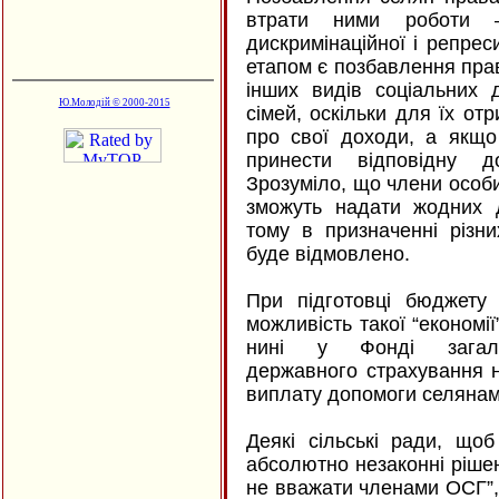
втрати ними роботи
дискримінаційної і репрес
етапом є позбавлення прав
інших видів соціальних 
Ю.Молодій © 2000-2015
сімей, оскільки для їх от
про свої доходи, а якщо
принести відповідну д
Зрозуміло, що члени особ
зможуть надати жодних д
тому в призначенні різн
буде відмовлено.
При підготовці бюджету
можливість такої “економі
нині у Фонді загальн
державного страхування н
виплату допомоги селянам
Деякі сільські ради, що
абсолютно незаконні рішен
не вважати членами ОСГ”, 