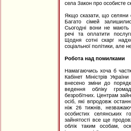
села Закон про особисте с
Якщо сказати, що селяни о
Багато сімей залишилис
Сьогодні вони не мають 
речі та оплатити послуг
Щодня сотні скарг надхо
соціальної політики, але 
Робота над помилками
Намагаючись хоча б част
Кабінет Міністрів Україн
внесено зміни до порядку
ведення обліку грома
безробітних. Центрам зайн
осіб, які впродовж оста
ніж 26 тижнів, незважа
особистих селянських г
зайнятості все ще продов
облік таким особам, ос