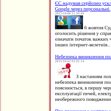
ЄC надумав серйозно уск
Google через персональні 
2015-10-06 11:59:44
6 жовтня Су
оголосить рішення у спра
означати початок важких ч
інших інтернет-велетнів
Небезпека виникнення п
2015-10-02 03:02:14
З настанням пох
небезпека виникнення по
пояснюється, в першу чер
експлуатації печей, елект
необережного поводження