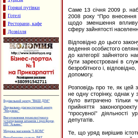
Горящі путівки
Саме 13 січня 2009 р. наб
Готелі
2008 року “Про внесення 
щодо зменшення впливу 
Ресторани, кафе
сферу зайнятості населенн
Дозвілля
Відповідно до цього закон
ведення особистого селян
до категорії зайнятого н
бути зареєстровані в служ
безробітного і, відповідно
допомогу.
Розповідь про те, як цей 
не одну сторінку, однак у
було витрачено тільки ч
Рафтинг
прийняття законопроект
Туристична агенція "Гарячі тури"
“просувної” діяльності 
Кафе "Fresh"
депутатів.
Дзвони церковні
Ковальські майстерні Новосельських
Те, що уряд вирішив істо