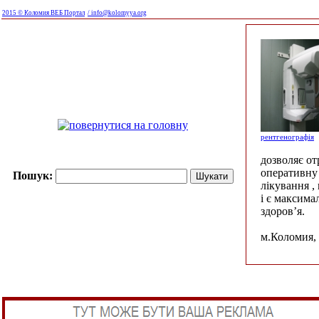
2015 © Коломия ВЕБ Портал
/ info@kolomyya.org
рентгенографія
дозволяє о
оперативну 
Пошук:
лікування ,
і є максима
здоров’я.
м.Коломия, 