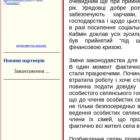
очевидним ще при прийня
рік. Урядовці добре ро
забезпечують харчам
господарства і щодо цьо
в разі посилення соціаль
Кабмін доклав усіх зусил
був прийнятий “під ш
переглянути каталог
фінансовою кризою.
Зміни законодавства для
Новини партнерів
В один момент фактично
Завантаження ...
стали працюючими. Почина
втратила роботу і хоче ста
повинна подати довідку
особистого селянського го
що до членів особистих с
не тільки безпосередньо 
ведення особистих селянс
члени їх сімей, що про
фактично всі жителі села
Позбавлення селян права