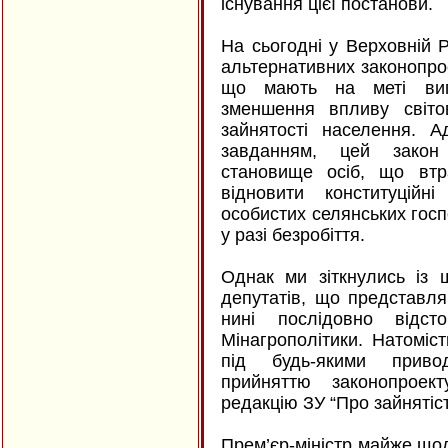
існування цієї постанови.
На сьогодні у Верховній Р
альтернативних законопрое
що мають на меті вип
зменшення впливу світо
зайнятості населення. А
завданням, цей закон
становище осіб, що втр
відновити конституцій
особистих селянських гос
у разі безробіття.
Однак ми зіткнулись із 
депутатів, що представл
нині послідовно відс
Мінагрополітики. Натоміст
під будь-якими приво
прийняттю законопроек
редакцію ЗУ “Про зайнятіст
Прем’єр-міністр майже щод