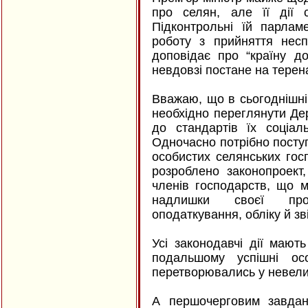
про селян, але її дії 
Підконтрольні їй парлам
роботу з прийняття несп
доповідає про “країну до
невдовзі постане на терен
Вважаю, що в сьогоднішні
необхідно переглянути Д
до стандартів їх соціал
Одночасно потрібно посту
особистих селянських гос
розроблено законопроект
членів господарств, що 
надлишки своєї про
оподаткування, обліку й зві
Усі законодавчі дії мают
подальшому успішні осо
перетворювались у невели
А першочерговим завдан