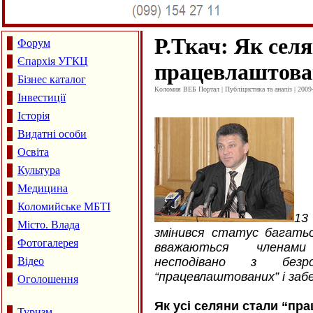
Р.Ткач: Як селя
Форум
Єпархія УГКЦ
працевлаштова
Бізнес каталог
Коломия ВЕБ Портал | Публіцистика та аналіз | 2009
Інвестиції
Історія
Видатні особи
Освіта
Культура
Медицина
Коломийське МБТІ
13
Місто. Влада
змінився статус багатьо
Фотогалерея
вважаються членами
Відео
несподівано з безр
“працевлаштованих” і заб
Оголошення
Як усі селяни стали “п
Туризм