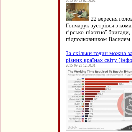
2015-09-23 02:50:02
22 вересня голо
Гончарук зустрівся з ком
гірсько-піхотної бригади,
підполковником Василем 
За скільки годин можна з
різних країнах світу (інф
2015-09-23 12:50:31