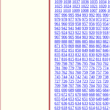
1039
1038
1037
1036
1035
1034
1
1025
1024
1023
1022
1021
1020
1
1011
1010
1009
1008
1007
1006
1
997
996
995
994
993
992
991
990
979
978
977
976
975
974
973
972
961
960
959
958
957
956
955
954
943
942
941
940
939
938
937
936
925
924
923
922
921
920
919
918
907
906
905
904
903
902
901
900
889
888
887
886
885
884
883
882
871
870
869
868
867
866
865
864
853
852
851
850
849
848
847
846
835
834
833
832
831
830
829
828
817
816
815
814
813
812
811
810
799
798
797
796
795
794
793
792
781
780
779
778
777
776
775
774
763
762
761
760
759
758
757
756
745
744
743
742
741
740
739
738
727
726
725
724
723
722
721
720
709
708
707
706
705
704
703
702
691
690
689
688
687
686
685
684
673
672
671
670
669
668
667
666
655
654
653
652
651
650
649
648
637
636
635
634
633
632
631
630
619
618
617
616
615
614
613
612