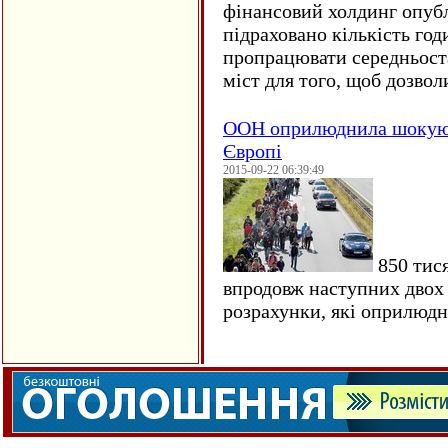
фінансовий холдинг опубл
підраховано кількість год
пропрацювати середньост
міст для того, щоб дозволи
ООН оприлюднила шокуюч
Європі
2015-09-22 06:39:49
850 тися
впродовж наступних двох 
розрахунки, які оприлюд