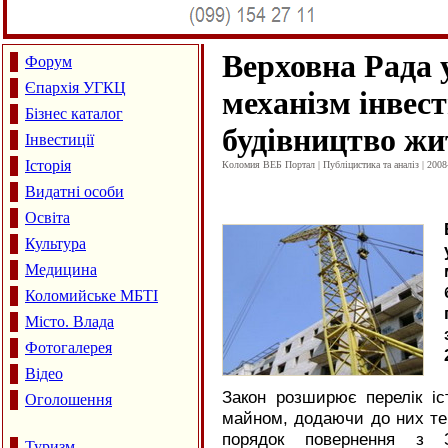
Верховна Рада 
Форум
Єпархія УГКЦ
механізм інвест
Бізнес каталог
будівництво жи
Інвестиції
Історія
Коломия ВЕБ Портал | Публіцистика та аналіз | 2008
Видатні особи
Освіта
Культура
Медицина
Коломийське МБТІ
Місто. Влада
Фотогалерея
Відео
Закон розширює перелік іс
Оголошення
майном, додаючи до них те
порядок повернення з З
Туризм