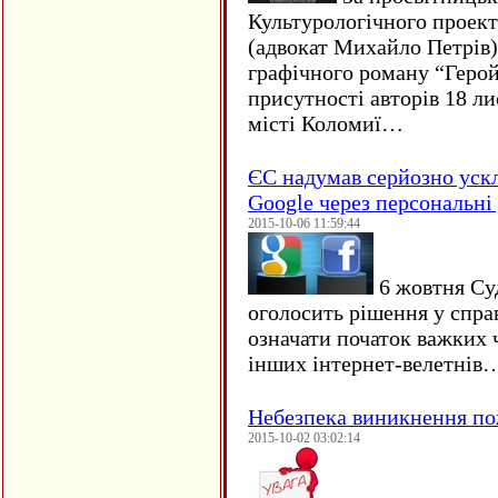
Культурологічного проект
(адвокат Михайло Петрів)
графічного роману “Герой 
присутності авторів 18 ли
місті Коломиї…
ЄC надумав серйозно уск
Google через персональні 
2015-10-06 11:59:44
6 жовтня Су
оголосить рішення у спра
означати початок важких ч
інших інтернет-велетнів
Небезпека виникнення п
2015-10-02 03:02:14