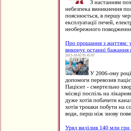
З настанням пох
небезпека виникнення по
пояснюється, в першу чер
експлуатації печей, елект
необережного поводження
Про прощання з життям: у
виконує останні бажання 
2015-10-02 01:45:07
У 2006-ому році 
допомоги перевозив пацієн
Пацієнт - смертельно хво
місяці поспіль на лікарня
дуже хотів побачити кана
хотів трошки побути на со
води, перш ніж знову пове
Уряд виділив 140 млн грн