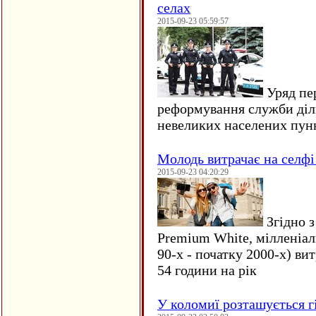
селах
2015-09-23 05:59:57
Уряд пер
реформування служби діл
невеликих населених пун
Молодь витрачає на селфі 
2015-09-23 04:20:29
Згідно з
Premium White, мілленіал
90-х - початку 2000-х) ви
54 години на рік
У коломиї розташується г