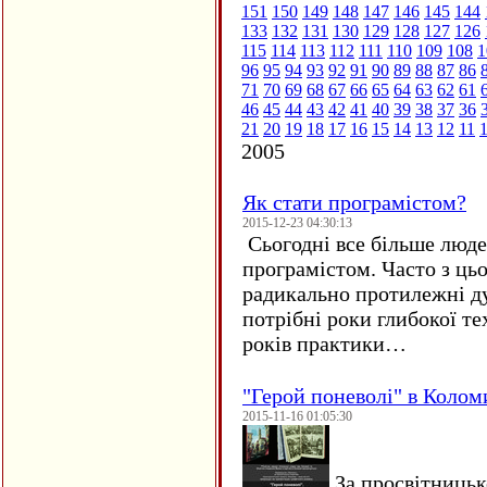
151
150
149
148
147
146
145
144
133
132
131
130
129
128
127
126
115
114
113
112
111
110
109
108
1
96
95
94
93
92
91
90
89
88
87
86
71
70
69
68
67
66
65
64
63
62
61
46
45
44
43
42
41
40
39
38
37
36
21
20
19
18
17
16
15
14
13
12
11
2005
Як стати програмістом?
2015-12-23 04:30:13
Сьогодні все більше люде
програмістом. Часто з ць
радикально протилежні ду
потрібні роки глибокої те
років практики…
"Герой поневолі" в Колом
2015-11-16 01:05:30
За просвітницько