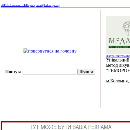
2015 © Коломия ВЕБ Портал
/ info@kolomyya.org
лікування гемор
Унікальний 
метод ліку
"ГЕМОРОН
Пошук:
м.Коломия, 