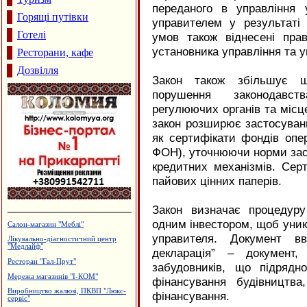
переданого в управління 
Горящі путівки
управителем у результаті
Готелі
умов також віднесені прав
установника управління та 
Ресторани, кафе
Дозвілля
Закон також збільшує ш
порушення законодавств
регулюючих органів та місц
закон розширює застосуванн
як сертифікати фондів опе
ФОН), уточнюючи норми заст
кредитних механізмів. Сер
пайових цінних паперів.
Закон визначає процедуру
одним інвестором, щоб уни
Будівельний центр "ВАШ ДІМ"
управителя. Документ вв
Лікувально-діагностичний центр
"Медлюкс"
декларація” – документ,
Виробництво солоду, ВАТ
забудовників, що підрядно
"Дятьківці"
фінансування будівництва,
Турецька баня, сауна "Магнолія"
фінансування.
Садиба зеленого туризму "Княжий
Град"