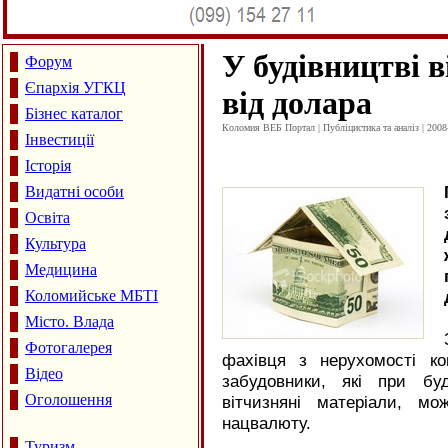
У будівництві 
Форум
Єпархія УГКЦ
від долара
Бізнес каталог
Коломия ВЕБ Портал | Публіцистика та аналіз | 2008
Інвестиції
Історія
Видатні особи
Освіта
Культура
Медицина
Коломийське МБТІ
Місто. Влада
Фотогалерея
фахівця з нерухомості кон
Відео
забудовники, які при бу
Оголошення
вітчизняні матеріали, м
нацвалюту.
Туризм