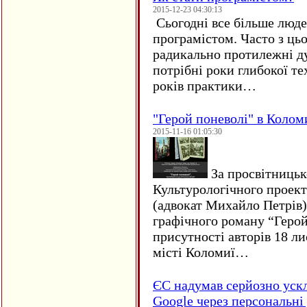
2015-12-23 04:30:13
Сьогодні все більше люде
програмістом. Часто з ць
радикально протилежні ду
потрібні роки глибокої те
років практики…
"Герой поневолі" в Колом
2015-11-16 01:05:30
За просвітницько
Культурологічного проект
(адвокат Михайло Петрів)
графічного роману “Герой 
присутності авторів 18 ли
місті Коломиї…
ЄC надумав серйозно уск
Google через персональні 