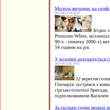
Молодь витрачає на селфі 
2015-09-23 04:20:29
Згідно з
Premium White, мілленіал
90-х - початку 2000-х) ви
54 години на рік
У коломиї розташується г
2015-09-23 02:50:02
22 вересня голо
Гончарук зустрівся з ком
гірсько-піхотної бригади,
підполковником Василем 
За скільки годин можна з