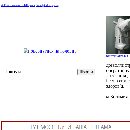
2015 © Коломия ВЕБ Портал
/ info@kolomyya.org
рентгенографія
дозволяє о
оперативну 
Пошук:
лікування ,
і є максима
здоров’я.
м.Коломия, 