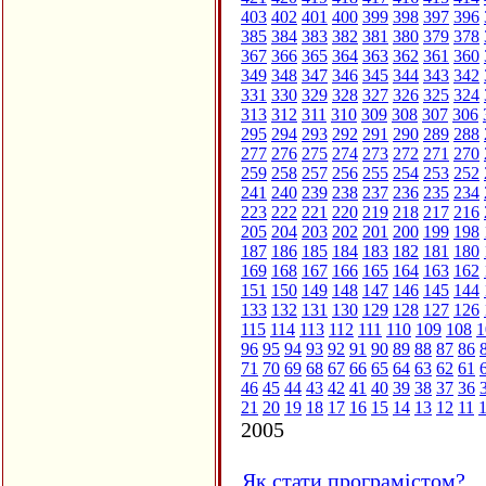
403
402
401
400
399
398
397
396
385
384
383
382
381
380
379
378
367
366
365
364
363
362
361
360
349
348
347
346
345
344
343
342
331
330
329
328
327
326
325
324
313
312
311
310
309
308
307
306
295
294
293
292
291
290
289
288
277
276
275
274
273
272
271
270
259
258
257
256
255
254
253
252
241
240
239
238
237
236
235
234
223
222
221
220
219
218
217
216
205
204
203
202
201
200
199
198
187
186
185
184
183
182
181
180
169
168
167
166
165
164
163
162
151
150
149
148
147
146
145
144
133
132
131
130
129
128
127
126
115
114
113
112
111
110
109
108
1
96
95
94
93
92
91
90
89
88
87
86
71
70
69
68
67
66
65
64
63
62
61
46
45
44
43
42
41
40
39
38
37
36
21
20
19
18
17
16
15
14
13
12
11
2005
Як стати програмістом?