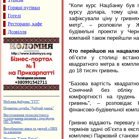
“Коли курс Нацбанку був 
Горящі путівки
курсу долара, тому цін
Готелі
зафіксували ціну у гривня
Ресторани, кафе
метр”, – розповіли у Жи
будівельні проекти у Черн
Дозвілля
компаній також перейшли на 
Хто перейшов на нацвалю
об’єкти у столиці встан
квадратного метра в компле
до 18 тисяч гривень.
“Базова вартість квадратн
Сонячний без обліку к
комфортності на грудень
Готель "Велес"
гривень”, – розповідає
фінансово-будівельної компа
Кафе "Звенислава"
Лікувально-діагностичний центр
"Медлюкс"
Гривню віддають перевагу і
Пейнтбол
термінів здачі об’єкта в ек
Будцентр "Деніго"
комплексі Парковий становит