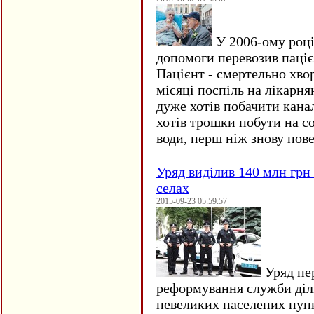
У 2006-ому році 
допомоги перевозив пацієн
Пацієнт - смертельно хво
місяці поспіль на лікарня
дуже хотів побачити кана
хотів трошки побути на со
води, перш ніж знову пове
Уряд виділив 140 млн грн
селах
2015-09-23 05:59:57
Уряд пер
реформування служби діл
невеликих населених пун