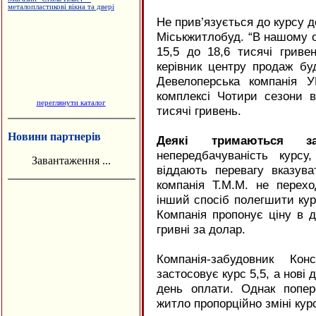
Не прив’язується до курсу 
Міськжитлобуд. “В нашому о
15,5 до 18,6 тисячі грив
керівник центру продаж буд
Девелоперська компанія 
комплексі Чотири сезони в
переглянути каталог
тисячі гривень.
Новини партнерів
Деякі тримаються з
непередбачуваність курс
Завантаження ...
віддають перевагу вказува
компанія Т.М.М. не перех
інший спосіб полегшити кур
Компанія пропонує ціну в 
гривні за долар.
Компанія-забудовник Ко
застосовує курс 5,5, а нові
день оплати. Однак попер
житло пропорційно зміні кур