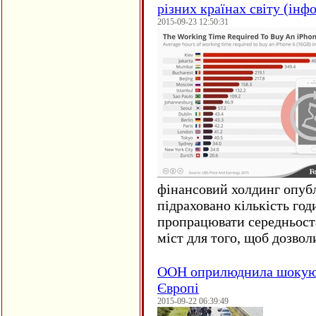
різних країнах світу (інф
2015-09-23 12:50:31
фінансовий холдинг опубл
підраховано кількість год
пропрацювати середньост
міст для того, щоб дозволи
ООН оприлюднила шокуюч
Європі
2015-09-22 06:39:49