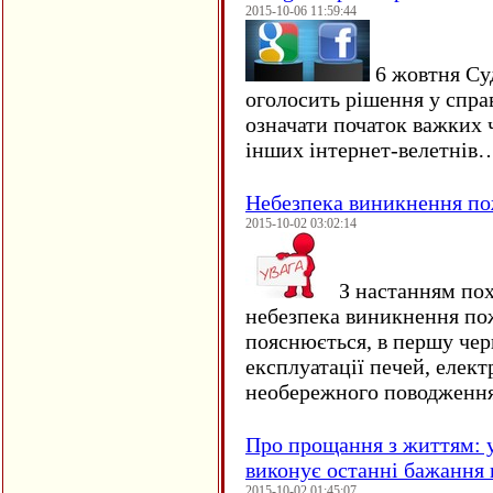
2015-10-06 11:59:44
6 жовтня Су
оголосить рішення у спра
означати початок важких ч
інших інтернет-велетнів
Небезпека виникнення п
2015-10-02 03:02:14
З настанням пох
небезпека виникнення по
пояснюється, в першу чер
експлуатації печей, елект
необережного поводження
Про прощання з життям: у
виконує останні бажання 
2015-10-02 01:45:07