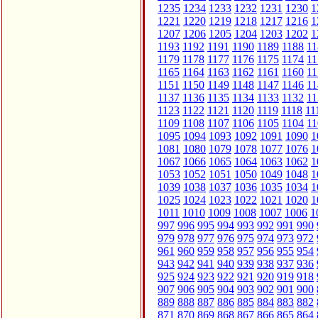
1235
1234
1233
1232
1231
1230
1
1221
1220
1219
1218
1217
1216
1
1207
1206
1205
1204
1203
1202
1
1193
1192
1191
1190
1189
1188
11
1179
1178
1177
1176
1175
1174
11
1165
1164
1163
1162
1161
1160
11
1151
1150
1149
1148
1147
1146
11
1137
1136
1135
1134
1133
1132
11
1123
1122
1121
1120
1119
1118
11
1109
1108
1107
1106
1105
1104
11
1095
1094
1093
1092
1091
1090
1
1081
1080
1079
1078
1077
1076
1
1067
1066
1065
1064
1063
1062
1
1053
1052
1051
1050
1049
1048
1
1039
1038
1037
1036
1035
1034
1
1025
1024
1023
1022
1021
1020
1
1011
1010
1009
1008
1007
1006
1
997
996
995
994
993
992
991
990
979
978
977
976
975
974
973
972
961
960
959
958
957
956
955
954
943
942
941
940
939
938
937
936
925
924
923
922
921
920
919
918
907
906
905
904
903
902
901
900
889
888
887
886
885
884
883
882
871
870
869
868
867
866
865
864