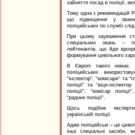
зайняття посад в поліції, вк
Тому одна з рекомендацій Р
що підвищення у званн
поліцейських по службі слід
При цьому зауваження ст
спеціальних звань – ген
лейтенантів, що йде врозр
формування цивільного хара
В Європі такого немає. 
поліцейських використову
“інспектор”, “комісари” та “
поліції” та “віце-інспектор
поліції”, “комісар поліції
“радник поліції”.
Щось подібне експер
українській поліції.
Адже поліцейські – це цивіл
інші спеціальні засоби, 