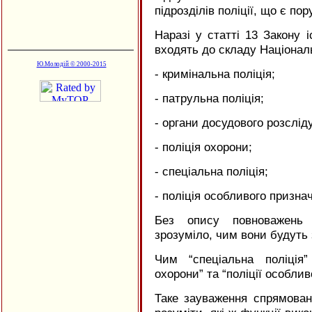
підрозділів поліції, що є п
Наразі у статті 13 Закону і
входять до складу Національ
Ю.Молодій © 2000-2015
- кримінальна поліція;
- патрульна поліція;
- органи досудового розслід
- поліція охорони;
- спеціальна поліція;
- поліція особливого призна
Без опису повноважень
зрозуміло, чим вони будуть
Чим “спеціальна поліція”
охорони” та “поліції особли
Таке зауваження спрямован