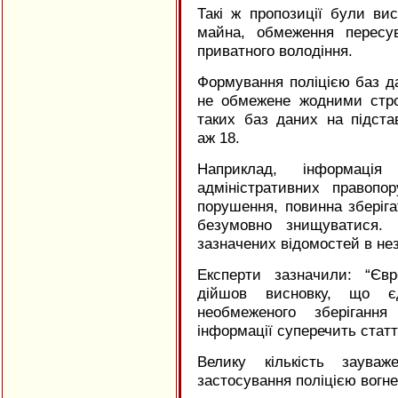
Такі ж пропозиції були ви
майна, обмеження пересу
приватного володіння.
Формування поліцією баз да
не обмежене жодними стро
таких баз даних на підста
аж 18.
Наприклад, інформац
адміністративних правопо
порушення, повинна зберіга
безумовно знищуватися. 
зазначених відомостей в нез
Експерти зазначили: “Єв
дійшов висновку, що є
необмеженого зберігання
інформації суперечить статті
Велику кількість заува
застосування поліцією вогне