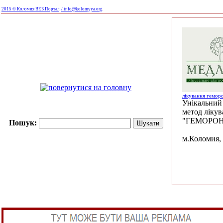
2015 © Коломия ВЕБ Портал
/ info@kolomyya.org
лікування гемор
Унікальний 
метод ліку
"ГЕМОРОН
Пошук:
м.Коломия, 