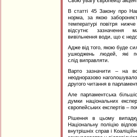
Свою увагу європейці акцент
В статті 45 Закону про На
норма, за якою забороняє
температурі повітря нижч
відсутнє зазначення м
вивільнення води, що є недо
Адже від того, якою буде си
ушкоджень людей, які п
слід виправляти.
Варто зазначити – на вс
неодноразово наголошувало
другого читання в парламент
Але парламентська більші
думки національних експер
європейських експертів – 
Рішення в цьому випадку
Національну поліцію відпові
внутрішніх справ і Коаліцій