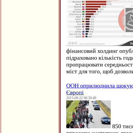
фінансовий холдинг опубл
підраховано кількість год
пропрацювати середньост
міст для того, щоб дозволи
ООН оприлюднила шокуюч
Європі
2015-09-22 06:39:49
850 тися