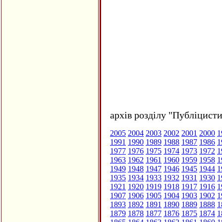
архів розділу "Публіцисти
2005
2004
2003
2002
2001
2000
1
1991
1990
1989
1988
1987
1986
1
1977
1976
1975
1974
1973
1972
1
1963
1962
1961
1960
1959
1958
1
1949
1948
1947
1946
1945
1944
1
1935
1934
1933
1932
1931
1930
1
1921
1920
1919
1918
1917
1916
1
1907
1906
1905
1904
1903
1902
1
1893
1892
1891
1890
1889
1888
1
1879
1878
1877
1876
1875
1874
1