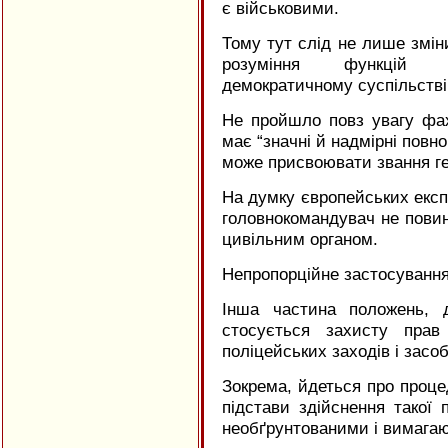
є військовими.
Тому тут слід не лише зміни
розуміння функцій
демократичному суспільстві
Не пройшло повз увагу фахі
має “значні й надмірні повн
може присвоювати звання ге
На думку європейських експ
головнокомандувач не повине
цивільним органом.
Непропорційне застосування
Інша частина положень, 
стосується захисту прав
поліцейських заходів і засоб
Зокрема, йдеться про процед
підстави здійснення такої 
необґрунтованими і вимагаю