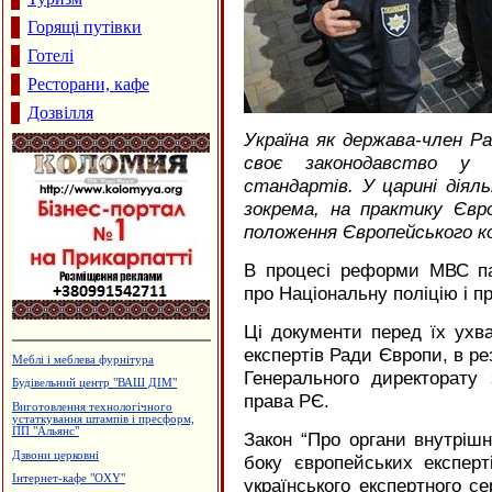
Горящі путівки
Готелі
Ресторани, кафе
Дозвілля
Україна як держава-член Р
своє законодавство у в
стандартів. У царині діяль
зокрема, на практику Євр
положення Європейського ко
В процесі реформи МВС па
про Національну поліцію і п
Ці документи перед їх ухв
експертів Ради Європи, в ре
Готель "Велес"
Генерального директорату
Стоматологічний центр "ЛЮКС"
права РЄ.
Агентство нерухомості "А.Мрія"
Виробництво камертонів
Закон “Про органи внутрішн
Лікувально-діагностичний центр
боку європейських експерт
"АНДРОМЕД"
українського експертного с