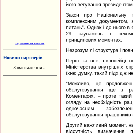
його ветування президентом
Закон про Національну п
комплексним документом, 
питань”. Однак і до нього в
29 зауважень і реком
принципових моментах.
переглянути каталог
Незрозумілі структура і пов
Новини партнерів
Перш за все, європейці н
Міністерства внутрішніх сп
Завантаження ...
їхню думку, такий підхід є 
“
Можливо, це продовженн
обслуговування ще з ра
Коментарях, – проте такий
огляду на необхідність рац
одночасним забезпеч
обслуговування працівників 
Другий важливий момент, на
відсутність визначення 