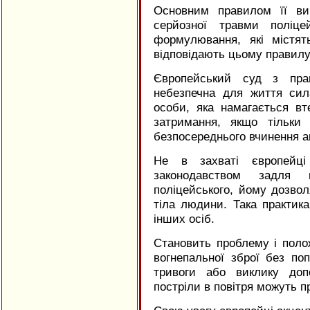
Основним правилом її ви
серйозної травми поліце
формулювання, які містя
відповідають цьому правилу
Європейський суд з пра
небезпечна для життя си
особи, яка намагається вт
затримання, якщо тільки
безпосереднього вчинення а
Не в захваті європейці
законодавством задля 
поліцейського, йому дозво
тіла людини. Така практик
інших осіб.
Становить проблему і поло
вогнепальної зброї без по
тривоги або виклику допо
постріли в повітря можуть п