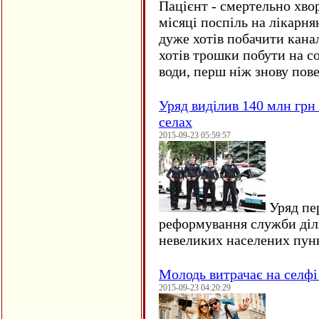
Пацієнт - смертельно хво
місяці поспіль на лікарня
дуже хотів побачити кана
хотів трошки побути на со
води, перш ніж знову пове
Уряд виділив 140 млн грн
селах
2015-09-23 05:59:57
Уряд пер
реформування служби діл
невеликих населених пун
Молодь витрачає на селфі 
2015-09-23 04:20:29