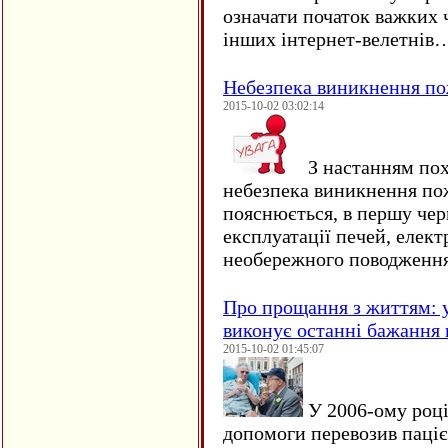
означати початок важких ч
інших інтернет-велетнів
Небезпека виникнення п
2015-10-02 03:02:14
З настанням пох
небезпека виникнення по
пояснюється, в першу чер
експлуатації печей, елект
необережного поводження
Про прощання з життям: у
виконує останні бажання 
2015-10-02 01:45:07
У 2006-ому році 
допомоги перевозив пацієн