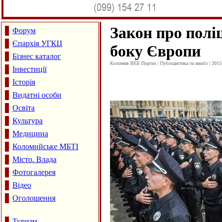
Закон про поліц
Форум
Єпархія УГКЦ
боку Європи
Бізнес каталог
Коломия ВЕБ Портал | Публіцистика та аналіз | 2015
Інвестиції
Історія
Видатні особи
Освіта
Культура
Медицина
Коломийське МБТІ
Місто. Влада
Фотогалерея
Відео
Оголошення
Туризм