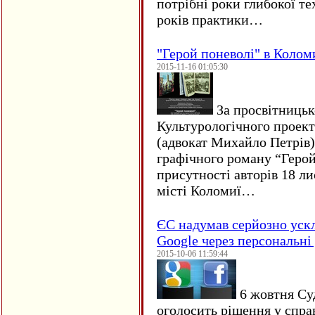
потрібні роки глибокої те
років практики…
"Герой поневолі" в Колом
2015-11-16 01:05:30
За просвітницько
Культурологічного проект
(адвокат Михайло Петрів)
графічного роману “Герой 
присутності авторів 18 ли
місті Коломиї…
ЄC надумав серйозно уск
Google через персональні 
2015-10-06 11:59:44
6 жовтня Су
оголосить рішення у спра