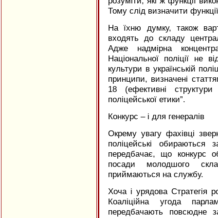
розуміти, які ж функції вико
Тому слід визначити функці
На їхню думку, також вар
входять до складу централ
Адже надмірна концентр
Національної поліції не ві
культури в українській полі
принципи, визначені статтям
18 (ефективні структури 
поліцейської етики”.
Конкурс – і для генералів
Окрему увагу фахівці звер
поліцейські обираються 
передбачає, що конкурс о
посади молодшого скл
приймаються на службу.
Хоча і урядова Стратегія ро
Коаліційна угода парла
передбачають повсюдне за