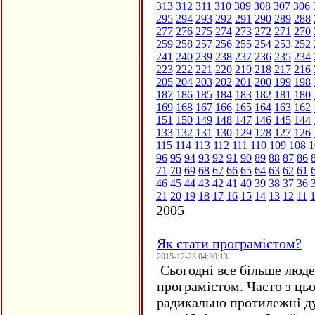
313
312
311
310
309
308
307
306
295
294
293
292
291
290
289
288
277
276
275
274
273
272
271
270
259
258
257
256
255
254
253
252
241
240
239
238
237
236
235
234
223
222
221
220
219
218
217
216
205
204
203
202
201
200
199
198
187
186
185
184
183
182
181
180
169
168
167
166
165
164
163
162
151
150
149
148
147
146
145
144
133
132
131
130
129
128
127
126
115
114
113
112
111
110
109
108
1
96
95
94
93
92
91
90
89
88
87
86
71
70
69
68
67
66
65
64
63
62
61
46
45
44
43
42
41
40
39
38
37
36
21
20
19
18
17
16
15
14
13
12
11
2005
Як стати програмістом?
2015-12-23 04:30:13
Сьогодні все більше люде
програмістом. Часто з ць
радикально протилежні ду