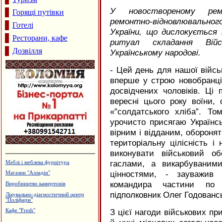
У новоствореному ремо
Горящі путівки
ремонтно-відновлювальног
Готелі
України, що дислокується 
Ресторани, кафе
ритуал складання Війс
Дозвілля
Українському народові.
- Цей день для нашої війсь
вперше у строю новобранці
досвідчених чоловіків. Ці
вересні цього року воїни,
«”солдатського хліба”. Т
урочисто присягаю Українс
вірним і відданим, обороняти
територіальну цілісність і 
виконувати військовий о
гаслами, а викарбуваним
Магазин-склад "Теплий дім",
утеплення фасадів
цінностями, ‑ зауважив 
Виготовлення технологічного
командира частини по
устаткування штампів і пресформ,
ПП "Альянс"
підполковник Олег Годованс
Пейнтбол
З цієї нагоди військових при
Виробництво вікон та дверей з ПВХ
та алюмінію