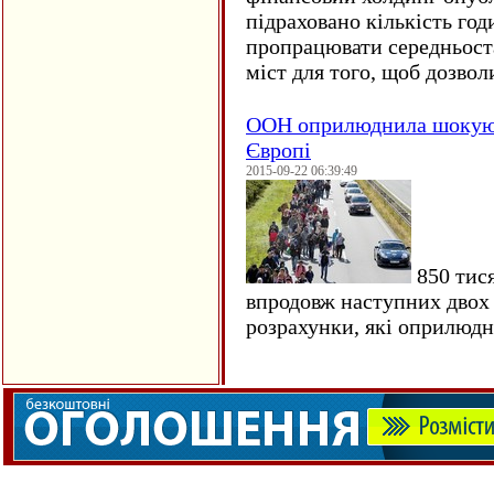
підраховано кількість год
пропрацювати середньост
міст для того, щоб дозволи
ООН оприлюднила шокуюч
Європі
2015-09-22 06:39:49
850 тися
впродовж наступних двох 
розрахунки, які оприлюд