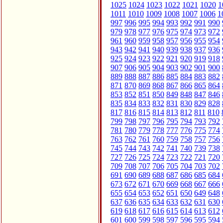
1025
1024
1023
1022
1021
1020
1
1011
1010
1009
1008
1007
1006
1
997
996
995
994
993
992
991
990
979
978
977
976
975
974
973
972
961
960
959
958
957
956
955
954
943
942
941
940
939
938
937
936
925
924
923
922
921
920
919
918
907
906
905
904
903
902
901
900
889
888
887
886
885
884
883
882
871
870
869
868
867
866
865
864
853
852
851
850
849
848
847
846
835
834
833
832
831
830
829
828
817
816
815
814
813
812
811
810
799
798
797
796
795
794
793
792
781
780
779
778
777
776
775
774
763
762
761
760
759
758
757
756
745
744
743
742
741
740
739
738
727
726
725
724
723
722
721
720
709
708
707
706
705
704
703
702
691
690
689
688
687
686
685
684
673
672
671
670
669
668
667
666
655
654
653
652
651
650
649
648
637
636
635
634
633
632
631
630
619
618
617
616
615
614
613
612
601
600
599
598
597
596
595
594