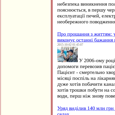
небезпека виникнення по
пояснюється, в першу чер
експлуатації печей, елект
необережного поводження
Про прощання з життям: у
виконує останні бажання 
2015-10-02 01:45:07
У 2006-ому році 
допомоги перевозив пацієн
Пацієнт - смертельно хво
місяці поспіль на лікарня
дуже хотів побачити кана
хотів трошки побути на со
води, перш ніж знову пове
Уряд виділив 140 млн грн
селах