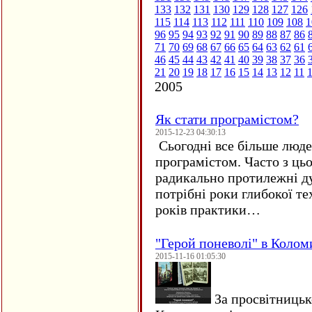
133
132
131
130
129
128
127
126
115
114
113
112
111
110
109
108
1
96
95
94
93
92
91
90
89
88
87
86
71
70
69
68
67
66
65
64
63
62
61
46
45
44
43
42
41
40
39
38
37
36
21
20
19
18
17
16
15
14
13
12
11
2005
Як стати програмістом?
2015-12-23 04:30:13
Сьогодні все більше люде
програмістом. Часто з ць
радикально протилежні ду
потрібні роки глибокої те
років практики…
"Герой поневолі" в Колом
2015-11-16 01:05:30
За просвітницько