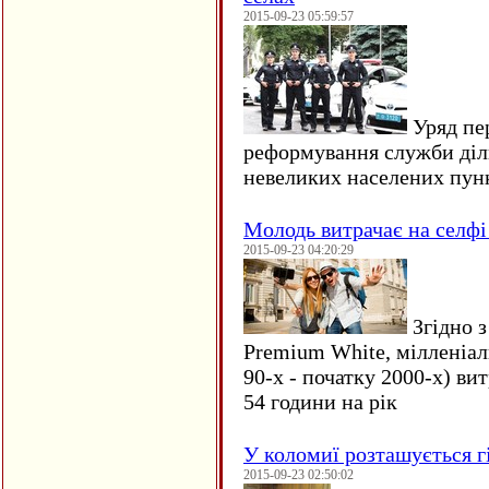
2015-09-23 05:59:57
Уряд пер
реформування служби діл
невеликих населених пун
Молодь витрачає на селфі 
2015-09-23 04:20:29
Згідно з
Premium White, мілленіал
90-х - початку 2000-х) ви
54 години на рік
У коломиї розташується г
2015-09-23 02:50:02