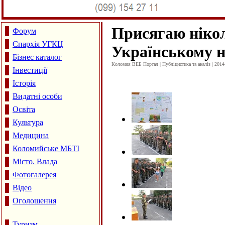
Присягаю нікол
Форум
Єпархія УГКЦ
Українському н
Бізнес каталог
Коломия ВЕБ Портал | Публіцистика та аналіз | 2014
Інвестиції
Історія
Видатні особи
Освіта
Культура
Медицина
Коломийське МБТІ
Місто. Влада
Фотогалерея
Відео
Оголошення
Туризм