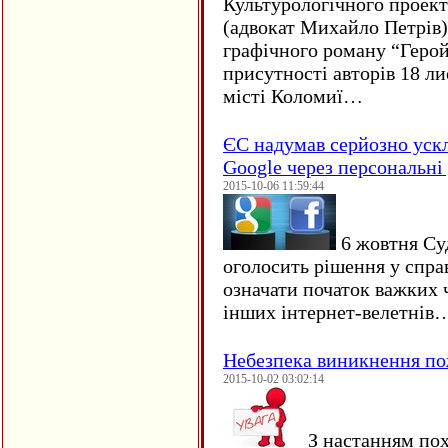
Культурологічного проект
(адвокат Михайло Петрів)
графічного роману “Герой 
присутності авторів 18 ли
місті Коломиї…
ЄC надумав серйозно уск
Google через персональні 
2015-10-06 11:59:44
6 жовтня Су
оголосить рішення у спра
означати початок важких ч
інших інтернет-велетнів
Небезпека виникнення п
2015-10-02 03:02:14
З настанням пох