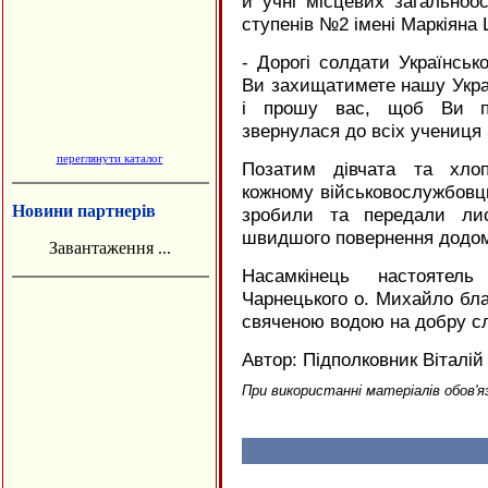
й учні місцевих загальноо
Туристична агенція "Гарячі тури"
ступенів №2 імені Маркіяна
- Дорогі солдати Українськ
Ви захищатимете нашу Україн
і прошу вас, щоб Ви п
звернулася до всіх учениця
переглянути каталог
Позатим дівчата та хлоп
кожному військовослужбовцю
Новини партнерів
зробили та передали ли
швидшого повернення додом
Завантаження ...
Насамкінець настоятел
Чарнецького о. Михайло бла
свяченою водою на добру с
Автор: Підполковник Віталі
При використанні матеріалів обов'я