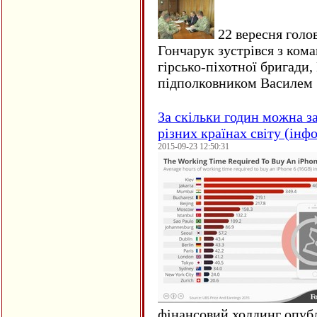
22 вересня голо
Гончарук зустрівся з ком
гірсько-піхотної бригади,
підполковником Василем 
За скільки годин можна з
різних країнах світу (інф
2015-09-23 12:50:31
фінансовий холдинг опубл