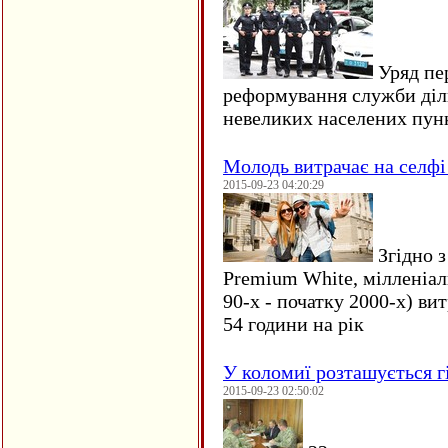
Уряд пер
реформування служби діл
невеликих населених пун
Молодь витрачає на селфі 
2015-09-23 04:20:29
Згідно з
Premium White, мілленіал
90-х - початку 2000-х) ви
54 години на рік
У коломиї розташується г
2015-09-23 02:50:02