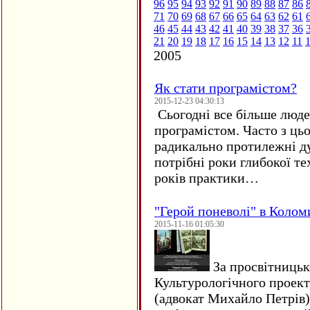
96
95
94
93
92
91
90
89
88
87
86
71
70
69
68
67
66
65
64
63
62
61
46
45
44
43
42
41
40
39
38
37
36
21
20
19
18
17
16
15
14
13
12
11
2005
Як стати програмістом?
2015-12-23 04:30:13
Сьогодні все більше люде
програмістом. Часто з ць
радикально протилежні ду
потрібні роки глибокої те
років практики…
"Герой поневолі" в Колом
2015-11-16 01:05:30
За просвітницько
Культурологічного проект
(адвокат Михайло Петрів)