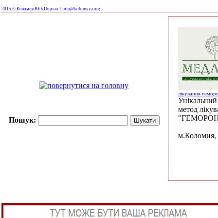
2015 © Коломия ВЕБ Портал
/ info@kolomyya.org
лікування гемор
Унікальний 
метод ліку
"ГЕМОРОН
Пошук:
м.Коломия, 