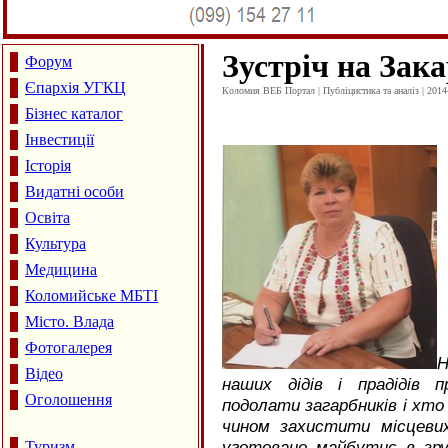
Зустріч на Зака
Форум
Єпархія УГКЦ
Коломия ВЕБ Портал | Публіцистика та аналіз | 2014
Бізнес каталог
Інвестиції
Історія
Видатні особи
Освіта
Культура
Медицина
Коломийське МБТІ
Місто. Влада
Фотогалерея
Н
Відео
наших дідів і прадідів 
Оголошення
подолати загарбників і хто
чином захистити місцевих
уготовано майбутнє в зр
Туризм