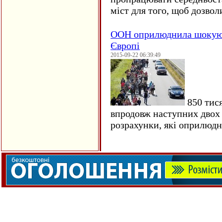
міст для того, щоб дозволи
ООН оприлюднила шокуюч
Європі
2015-09-22 06:39:49
850 тися
впродовж наступних двох 
розрахунки, які оприлюд