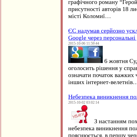
графічного роману “Герой 
присутності авторів 18 ли
місті Коломиї…
ЄC надумав серйозно уск
Google через персональні 
2015-10-06 11:59:44
6 жовтня Су
оголосить рішення у спра
означати початок важких ч
інших інтернет-велетнів
Небезпека виникнення п
2015-10-02 03:02:14
З настанням пох
небезпека виникнення по
пояснюється, в першу чер