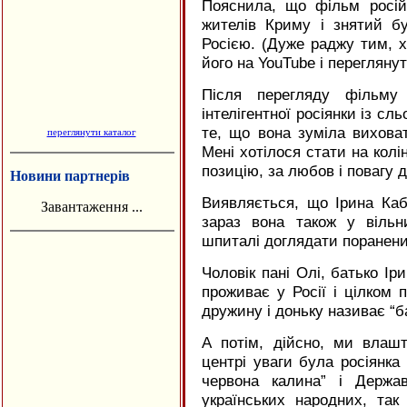
Пояснила, що фільм росій
жителів Криму і знятий б
Росією. (Дуже раджу тим, х
його на YouTube і переглянут
Після перегляду фільму 
інтелігентної росіянки із сл
те, що вона зуміла виховат
переглянути каталог
Мені хотілося стати на колі
позицію, за любов і повагу до
Новини партнерів
Виявляється, що Ірина Каб
Завантаження ...
зараз вона також у віль
шпиталі доглядати поранени
Чоловік пані Олі, батько Ір
проживає у Росії і цілком 
дружину і доньку називає “
А потім, дійсно, ми влашту
центрі уваги була росіянка 
червона калина” і Держа
українських народних, так 