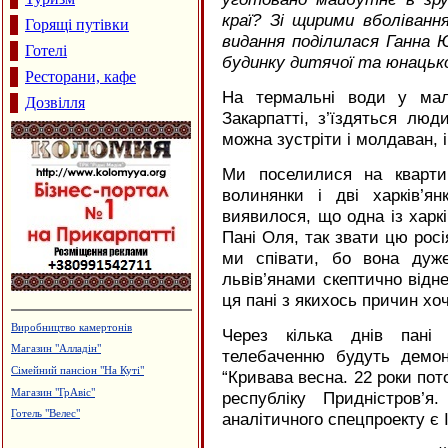
краї? Зі щирими вболіван
Горящі путівки
видання поділилася Ганна 
Готелі
будинку дитячої та юнацько
Ресторани, кафе
На термальні води у мал
Дозвілля
Закарпатті, з’їздяться люди
можна зустріти і молдаван, і 
Ми поселилися на кварти
волинянки і дві харків’я
виявилося, що одна із харкі
Пані Оля, так звати цю росі
ми співати, бо вона дуже
львів’янами скептично відне
ця пані з якихось причин х
Ресторан "Гал-Прут"
Через кілька днів пан
Архітектурне проектування.
телебаченню будуть демо
Р.Думанський
“Кривава весна. 22 роки пот
Виробництво бетонних виробів
республіку Придністров’
Салон-магазин "Меблі"
аналітичного спецпроекту є І
Магазин "Жалюзі"