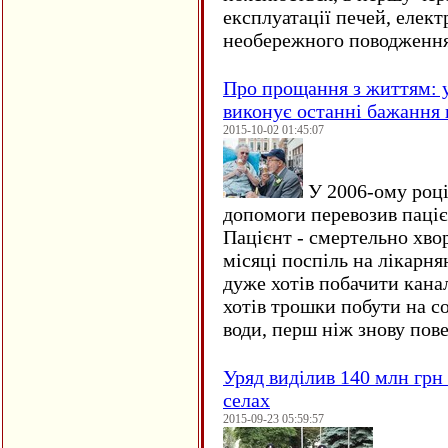
експлуатації печей, елект
необережного поводження
Про прощання з життям: у
виконує останні бажання 
2015-10-02 01:45:07
У 2006-ому році 
допомоги перевозив пацієн
Пацієнт - смертельно хво
місяці поспіль на лікарня
дуже хотів побачити кана
хотів трошки побути на со
води, перш ніж знову пове
Уряд виділив 140 млн грн
селах
2015-09-23 05:59:57