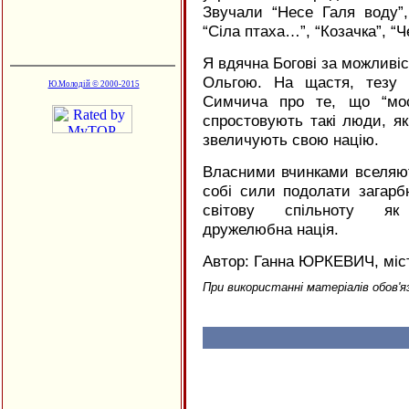
Звучали “Несе Галя воду”, 
“Сіла птаха…”, “Козачка”, “Ч
Я вдячна Богові за можливіс
Ольгою. На щастя, тезу 
Ю.Молодій © 2000-2015
Симчича про те, що “мос
спростовують такі люди, як 
звеличують свою націю.
Власними вчинками вселяют
собі сили подолати загарбн
світову спільноту я
дружелюбна нація.
Автор: Ганна ЮРКЕВИЧ, міс
При використанні матеріалів обов'я