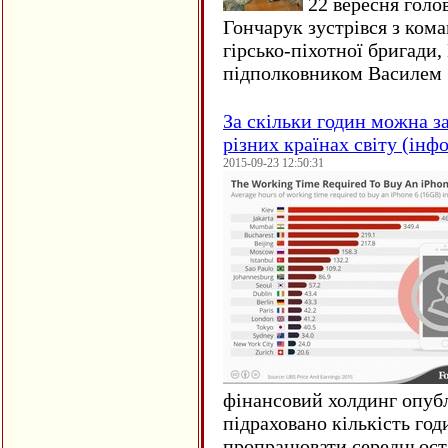
22 вересня голо
Гончарук зустрівся з ком
гірсько-піхотної бригади,
підполковником Василем 
За скільки годин можна з
різних країнах світу (інф
2015-09-23 12:50:31
фінансовий холдинг опубл
підраховано кількість год
пропрацювати середньост