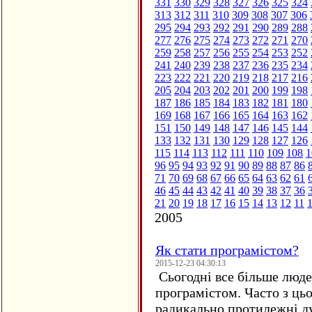
331
330
329
328
327
326
325
324
313
312
311
310
309
308
307
306
295
294
293
292
291
290
289
288
277
276
275
274
273
272
271
270
259
258
257
256
255
254
253
252
241
240
239
238
237
236
235
234
223
222
221
220
219
218
217
216
205
204
203
202
201
200
199
198
187
186
185
184
183
182
181
180
169
168
167
166
165
164
163
162
151
150
149
148
147
146
145
144
133
132
131
130
129
128
127
126
115
114
113
112
111
110
109
108
1
96
95
94
93
92
91
90
89
88
87
86
71
70
69
68
67
66
65
64
63
62
61
46
45
44
43
42
41
40
39
38
37
36
21
20
19
18
17
16
15
14
13
12
11
2005
Як стати програмістом?
2015-12-23 04:30:13
Сьогодні все більше люде
програмістом. Часто з ць
радикально протилежні ду