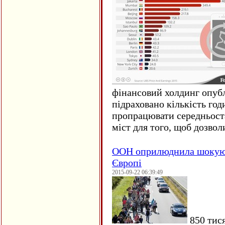
фінансовий холдинг опубл
підраховано кількість год
пропрацювати середньост
міст для того, щоб дозволи
ООН оприлюднила шокуюч
Європі
2015-09-22 06:39:49
850 тися