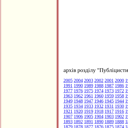
архів розділу "Публіцисти
2005
2004
2003
2002
2001
2000
1
1991
1990
1989
1988
1987
1986
1
1977
1976
1975
1974
1973
1972
1
1963
1962
1961
1960
1959
1958
1
1949
1948
1947
1946
1945
1944
1
1935
1934
1933
1932
1931
1930
1
1921
1920
1919
1918
1917
1916
1
1907
1906
1905
1904
1903
1902
1
1893
1892
1891
1890
1889
1888
1
1879
1878
1877
1876
1875
1874
1