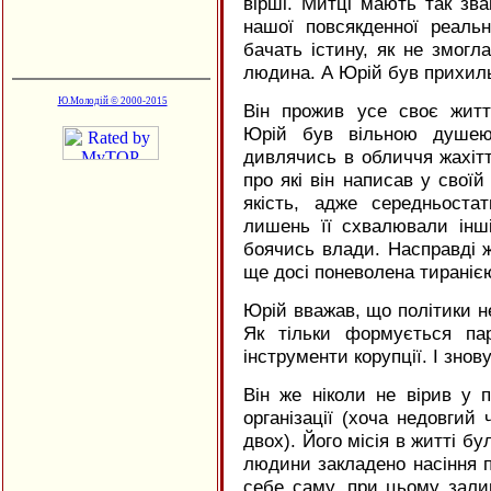
вірші. Митці мають так зва
нашої повсякденної реальн
бачать істину, як не змогл
людина. А Юрій був прихиль
Ю.Молодій © 2000-2015
Він прожив усе своє житт
Юрій був вільною душею,
дивлячись в обличчя жахітт
про які він написав у своїй
якість, адже середньост
лишень її схвалювали інш
боячись влади. Насправді ж,
ще досі поневолена тираніє
Юрій вважав, що політики н
Як тільки формується пар
інструменти корупції. І знов
Він же ніколи не вірив у п
організації (хоча недовгий
двох). Його місія в житті бу
людини закладено насіння п
себе саму, при цьому зали