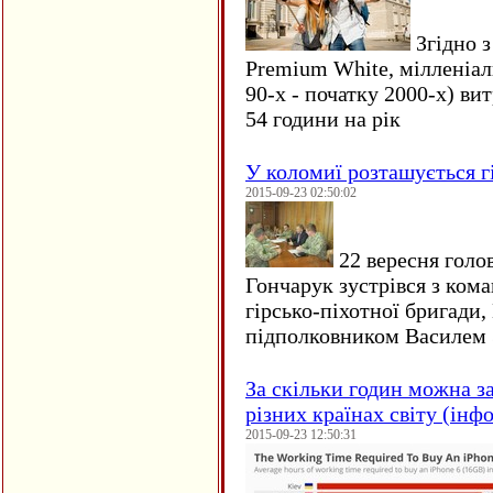
Згідно з
Premium White, мілленіал
90-х - початку 2000-х) ви
54 години на рік
У коломиї розташується г
2015-09-23 02:50:02
22 вересня голо
Гончарук зустрівся з ком
гірсько-піхотної бригади,
підполковником Василем 
За скільки годин можна з
різних країнах світу (інф
2015-09-23 12:50:31