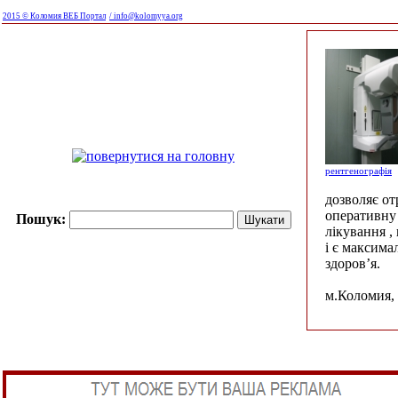
2015 © Коломия ВЕБ Портал
/ info@kolomyya.org
рентгенографія
дозволяє о
оперативну 
Пошук:
лікування ,
і є максима
здоров’я.
м.Коломия, 