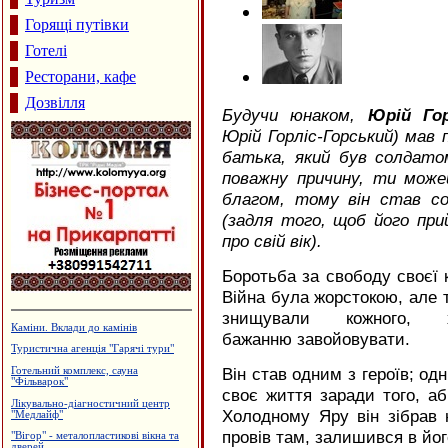
Горящі путівки
Готелі
Ресторани, кафе
Дозвілля
Будучи юнаком,
Юрій Гор
Юрій Горліс-Горський) мав 
батька, який був солдато
поважну причину, ти мож
благом, тому він став с
(задля того, щоб його при
про свій вік).
Боротьба за свободу своєї 
Війна була жорстокою, але т
знищували кожного,
Утеплення та оздоблення будинків.
бажанню завойовувати.
Фірма "FTS"
Мережа магазинів "І-КОМ"
Він став одним з героїв; одн
Пейнтбол
своє життя заради того, а
Приватна садиба "Царина"
Холодному Яру він зібрав н
Кафе "Fresh"
провів там, залишився в його