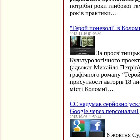
потрібні роки глибокої те
років практики…
"Герой поневолі" в Колом
2015-11-16 01:05:30
За просвітницько
Культурологічного проект
(адвокат Михайло Петрів)
графічного роману “Герой 
присутності авторів 18 ли
місті Коломиї…
ЄC надумав серйозно уск
Google через персональні 
2015-10-06 11:59:44
6 жовтня Су