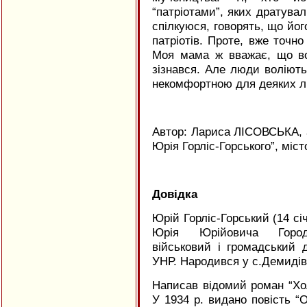
“патріотами”, яких дратувал
спілкуюся, говорять, що йог
патріотів. Проте, вже точно
Моя мама ж вважає, що во
зізнався. Але люди воліють
некомфортною для деяких 
Автор: Лариса ЛІСОВСЬКА, 
Юрія Горліс-Горського”, міст
Довідка
Юрій Горліс-Горський (14 сі
Юрія Юрійовича Городян
військовий і громадський 
УНР. Народився у с.Демидів
Написав відомий роман “Холо
У 1934 р. видано повість “