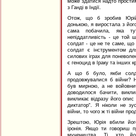
може здатися надто прости
з Ганді в Індії.
Отож, що б зробив Юрій 
донькою, я виростала з його
сама побачила, яка т
непіддатливість - це той ш
солдат - це не те саме, що 
солдат є інструментом дл
силових іграх для поневоле
є геноцид в Іраку та інших к
А що б було, якби солд
продовжувалися б війни? 
був мирною, а не войовни
доводилося бачити, викли
викликає відразу його опис 
диктатор”. Я ніколи не зу
війни, то чого ж ті війни п
Зрештою, Юрія вбили його
іронія. Якщо ти говориш 
мучеництва. Ті, хто йо