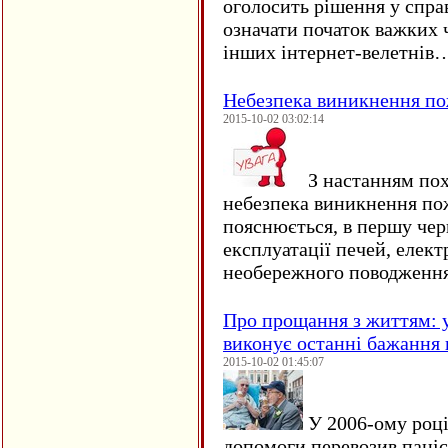
оголосить рішення у спра
означати початок важких ч
інших інтернет-велетнів
Небезпека виникнення п
2015-10-02 03:02:14
З настанням пох
небезпека виникнення по
пояснюється, в першу чер
експлуатації печей, елект
необережного поводження
Про прощання з життям: у
виконує останні бажання 
2015-10-02 01:45:07
У 2006-ому році 
допомоги перевозив пацієн