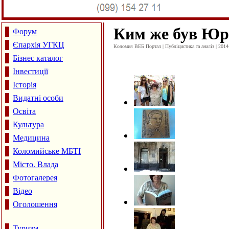
Ким же був Юр
Форум
Єпархія УГКЦ
Коломия ВЕБ Портал | Публіцистика та аналіз | 2014
Бізнес каталог
Інвестиції
Історія
Видатні особи
Освіта
Культура
Медицина
Коломийське МБТІ
Місто. Влада
Фотогалерея
Відео
Оголошення
Туризм