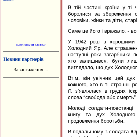
В тій частині країни у ті 
боролися за збереження с
чоловіки, жінки та діти, стар
Саме це його і вражало, - в
У 1942 році з хорошими 
переглянути каталог
Холодний Яр. Але страшенн
наступні роки загарбники п
Новини партнерів
хто залишився, були лише
виглядало, що дух Холодног
Завантаження ...
Втім, він увічнив цей дух
кожного, хто в ті страшні р
її, з’являлася в грудях іск
слова “свобода або смерть”
Молоді солдати-повстанці
книгу та дух Холодного
продовження боротьби.
В подальшому з солдата Юрі