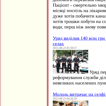
Пацієнт - смертельно хво
місяці поспіль на лікарня
дуже хотів побачити кана
хотів трошки побути на со
води, перш ніж знову пове
Уряд виділив 140 млн грн
селах
2015-09-23 05:59:57
Уряд пер
реформування служби діл
невеликих населених пун
Молодь витрачає на селфі 
2015-09-23 04:20:29