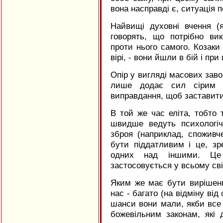
вона насправді є, ситуація 
Найвищі духовні вчення (
говорять, що потрібно ви
проти нього самого. Козаки
вірі, - вони йшли в бій і п
Опір у вигляді масових зав
лише додає сил сірим к
виправдання, щоб заставити
В той же час еліта, тобто т
швидше ведуть психологіч
зброя (наприклад, споживч
бути піддатливим і це, з
одних над іншими. Це
застосовується у всьому світ
Яким же має бути вирішенн
нас - багато (на відміну від
шанси вони мали, якби все
божевільним законам, які 