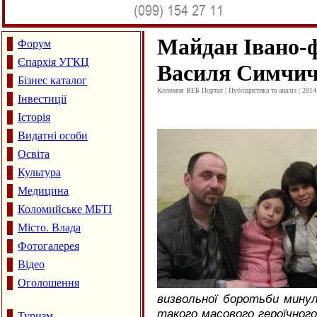
Майдан Івано-
Форум
Єпархія УГКЦ
Василя Симчи
Бізнес каталог
Коломия ВЕБ Портал | Публіцистика та аналіз | 2014
Інвестиції
Історія
Видатні особи
Освіта
Культура
Медицина
Коломийське МБТІ
Місто. Влада
Фотогалерея
Відео
Оголошення
визвольної боротьби мину
такого масового героїчного
Туризм