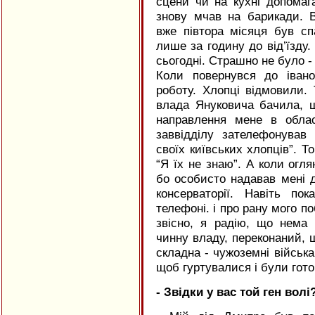
сцени чи на кухні допомаг
знову мчав на барикади. В
вже півтора місяця був сп
лише за годину до від’їзду. 
сьогодні. Страшно не було -
Коли повернувся до івано
роботу. Хлопці відмовили.
влада Януковича бачила, 
направлення мене в облас
заввідділу зателефонував
своїх київських хлопців”. 
“Я їх не знаю”. А коли огля
бо особисто надавав мені 
консерваторії. Навіть по
телефоні. і про рану мого по
звісно, я радію, що нема
чинну владу, переконаний, щ
складна - чужоземні війська
щоб гуртувалися і були гото
- Звідки у вас той ген волі