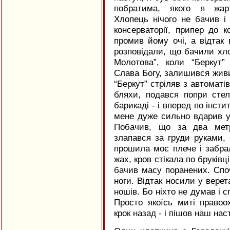
побратима, якого я жарт
Хлопець нічого не бачив і
консерваторії, припер до 
промив йому очі, а відтак 
розповідали, що бачили хл
Молотова”, коли “Беркут”
Слава Богу, залишився живий
“Беркут” стріляв з автоматі
бляхи, подався попри сте
барикаді - і вперед по інсти
мене дуже сильно вдарив у 
Побачив, що за два мет
злапався за груди руками,
прошила моє плече і забра
жах, кров стікала по бруківц
бачив масу поранених. Споч
ноги. Відтак носили у верет
ношів. Бо ніхто не думав і с
Просто якоїсь миті правоо
крок назад - і пішов наш нас