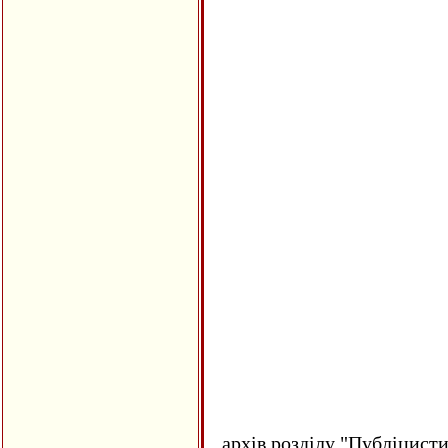
архів розділу "Публіцисти