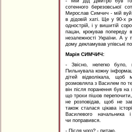
- Мій дід Дмитро був т
сотенного березовської со
Мирослав Симчич - мій вуй
в дідовій хаті. Ще у 90-х 
однострій, і у вишитій сор
пацан, крокував попереду 
незалежності України. А у 
дому декламував упівські пое
Марія СИМЧИЧ:
- Звісно, нелегко було,
Пильнувала кожну інформаці
дітей відволікала, щоб
розмовляла з Василем по те
він після поранення був на 
що трохи пішов перепочити, б
не розповідав, щоб не за
також сталася цікава істо
Василевого начальника 
чи поправився.
- Після чого? - питаю.