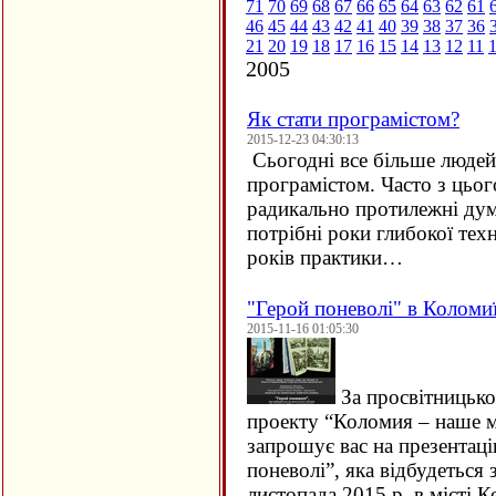
71
70
69
68
67
66
65
64
63
62
61
46
45
44
43
42
41
40
39
38
37
36
21
20
19
18
17
16
15
14
13
12
11
2005
Як стати програмістом?
2015-12-23 04:30:13
Сьогодні все більше людей 
програмістом. Часто з цьо
радикально протилежні дум
потрібні роки глибокої техн
років практики…
"Герой поневолі" в Коломи
2015-11-16 01:05:30
За просвітницько
проекту “Коломия – наше м
запрошує вас на презентац
поневолі”, яка відбудеться 
листопада 2015 р. в місті