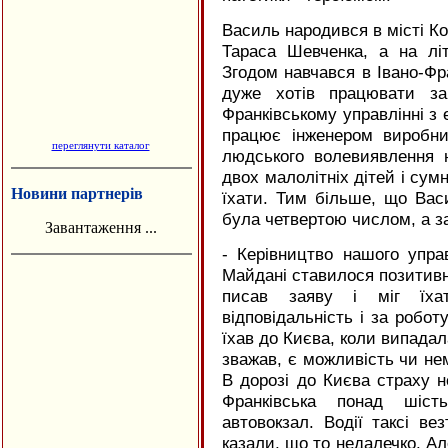
Василь народився в місті К
Тараса Шевченка, а на лі
Згодом навчався в Івано-Фра
дуже хотів працювати за
Франківському управлінні з 
працює інженером виробнич
переглянути каталог
людського волевиявлення 
двох малолітніх дітей і сумн
Новини партнерів
їхати. Тим більше, що Вас
була четвертою числом, а з
Завантаження ...
- Керівництво нашого упра
Майдані ставилося позитивн
писав заяву і міг їхат
відповідальність і за робот
їхав до Києва, коли випадала
зважав, є можливість чи нема
В дорозі до Києва страху н
Франківська понад шіст
автовокзал. Водії таксі в
казали, що то недалечко. А