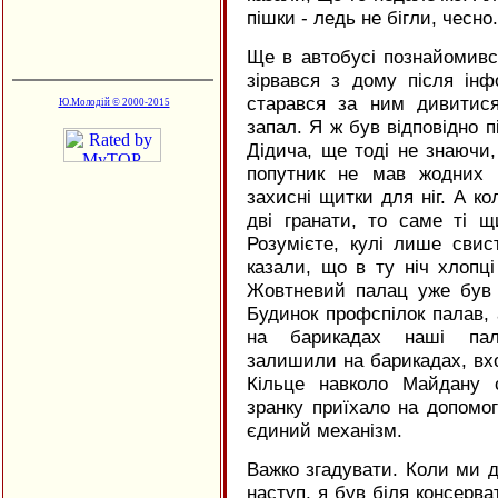
пішки - ледь не бігли, чесно.
Ще в автобусі познайомивс
зірвався з дому після інф
старався за ним дивитис
Ю.Молодій © 2000-2015
запал. Я ж був відповідно п
Дідича, ще тоді не знаючи,
попутник не мав жодних 
захисні щитки для ніг. А ко
дві гранати, то саме ті щ
Розумієте, кулі лише свис
казали, що в ту ніч хлопц
Жовтневий палац уже був 
Будинок профспілок палав,
на барикадах наші паля
залишили на барикадах, вх
Кільце навколо Майдану 
зранку приїхало на допомог
єдиний механізм.
Важко згадувати. Коли ми д
наступ, я був біля консерва