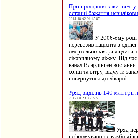
Про прощання з життям: у 
останні бажання невиліков
2015-10-02 01:45:07
У 2006-ому році 
перевозив пацієнта з однієї 
смертельно хвора людина, щ
лікарняному ліжку. Під час
канал Влардінген востаннє.
сонці та вітру, відчути зап
повернутися до лікарні.
Уряд виділив 140 млн грн н
2015-09-23 05:59:57
Уряд пер
реформування служби дільн