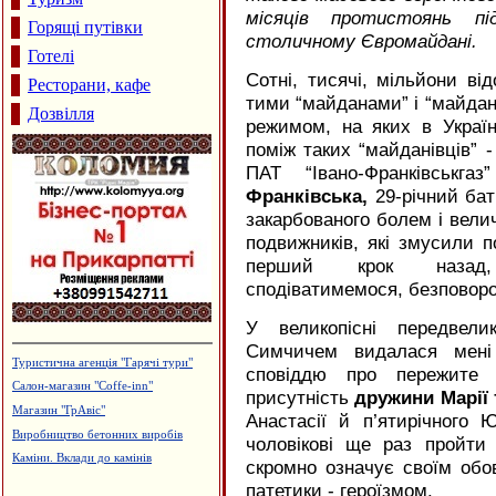
місяців протистоянь пі
Горящі путівки
столичному Євромайдані.
Готелі
Сотні, тисячі, мільйони ві
Ресторани, кафе
тими “майданами” і “майда
Дозвілля
режимом, на яких в Україн
поміж таких “майданівців” -
ПАТ “Івано-Франківськга
Франківська,
29-річний бат
закарбованого болем і вели
подвижників, які змусили 
перший крок наз
сподіватимемося, безповор
У великопісні передвел
Симчичем видалася мені
Магазин "Жалюзі"
сповіддю про пережите 
Сімейний пансіон "На Куті"
присутність
дружини Марії 
Меража ювелірних магазинів "АГАТ"
Анастасії й п’ятирічного
Кафе "Звенислава"
чоловікові ще раз пройти 
Готельно-ресторанний комплекс
скромно означує своїм обо
"Беркут"
патетики - героїзмом.