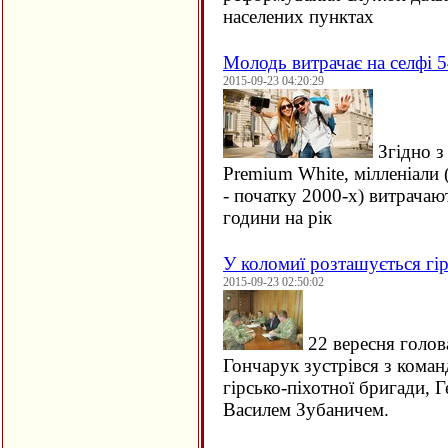
населених пунктах
Молодь витрачає на селфі 5
2015-09-23 04:20:29
Згідно з
Premium White, мілленіали 
- початку 2000-х) витрачаю
години на рік
У коломиї розташується гір
2015-09-23 02:50:02
22 вересня голов
Гончарук зустрівся з кома
гірсько-піхотної бригади, 
Василем Зубаничем.