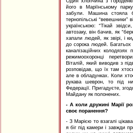
Один хлопчина з Городенк
його в Маріїнському парк
забули. Машина стояла б
тернопільські “вевешники” в
українською: “Тікай звідс
автозаку, він бачив, як “бер
хапали людей, як звірі, і 
до сорока людей. Багатьох
каналізаційних колодязях 
режимоохоронці перетвор
Віталій, який виводив з під
розповідав, що їх там хтос
але в обладунках. Коли хто
рукава шеврон, то під н
Федерації. Пригадуєте, згод
Майдану як полонених.
- А коли дружині Марії ро
своє поранення?
- З Марією то взагалі цікав
я біг під камери і завжди 