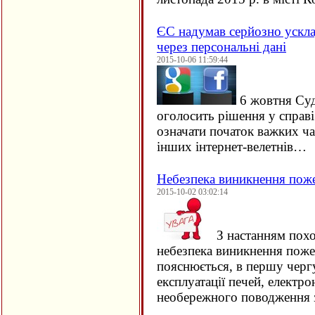
ЄC надумав серйозно ускла
через персональні дані
2015-10-06 11:59:44
6 жовтня Су
оголосить рішення у справ
означати початок важких ча
інших інтернет-велетнів…
Небезпека виникнення пож
2015-10-02 03:02:14
З настанням похо
небезпека виникнення поже
пояснюється, в першу черг
експлуатації печей, електро
необережного поводження 