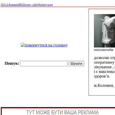
2015 © Коломия ВЕБ Портал
/ info@kolomyya.org
рентгенографія
дозволяє о
оперативну 
Пошук:
лікування ,
і є максима
здоров’я.
м.Коломия, 