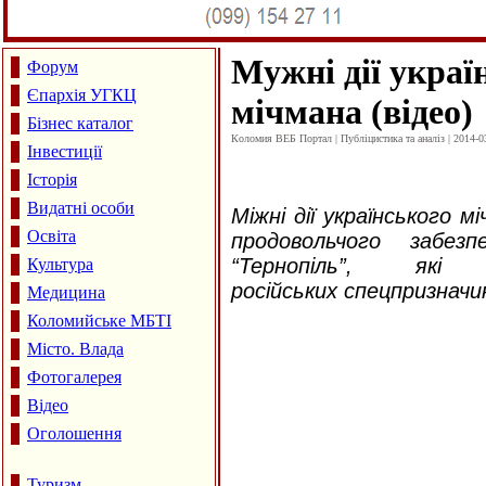
Мужні дії украї
Форум
Єпархія УГКЦ
мічмана (відео)
Бізнес каталог
Коломия ВЕБ Портал | Публіцистика та аналіз | 2014-0
Інвестиції
Історія
Видатні особи
Міжні дії українського м
Освіта
продовольчого забезп
“Тернопіль”, як
Культура
російських спецпризначин
Медицина
Коломийське МБТІ
Місто. Влада
Фотогалерея
Відео
Оголошення
Туризм