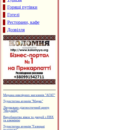
Горящі путівки
Готелі
Ресторани, кафе
Дозвілля
Кафе "Fresh"
Меблі і меблева фурнітура
Виробництво солоду, ВАТ
"Дятьківці"
Магазин-склад "Теплий дім",
утеплення фасадів
Сімейний пансіон "На Куті"