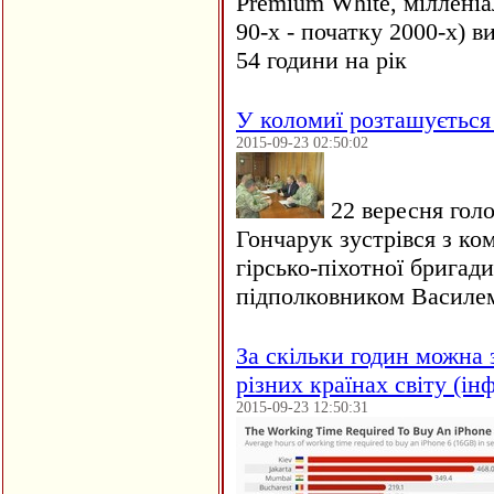
Premium White, мілленіа
90-х - початку 2000-х) 
54 години на рік
У коломиї розташується 
2015-09-23 02:50:02
22 вересня голо
Гончарук зустрівся з ко
гірсько-піхотної бригад
підполковником Василе
За скільки годин можна 
різних країнах світу (ін
2015-09-23 12:50:31