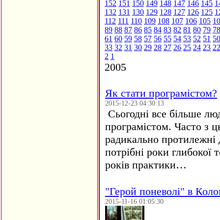
152
151
150
149
148
147
146
145
1
132
131
130
129
128
127
126
125
1
112
111
110
109
108
107
106
105
1
89
88
87
86
85
84
83
82
81
80
79
7
61
60
59
58
57
56
55
54
53
52
51
5
33
32
31
30
29
28
27
26
25
24
23
2
2
1
2005
Як стати програмістом?
2015-12-23 04:30:13
Сьогодні все більше люд
програмістом. Часто з 
радикально протилежні д
потрібні роки глибокої т
років практики…
"Герой поневолі" в Коло
2015-11-16 01:05:30