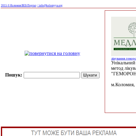
2015 © Коломия ВЕБ Портал
/ info@kolomyya.org
лікування гемор
Унікальний 
метод ліку
"ГЕМОРОН
Пошук:
м.Коломия, 