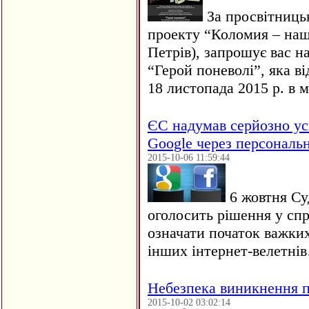
За просвітницьк
проекту “Коломия – наш
Петрів), запрошує вас н
“Герой поневолі”, яка ві
18 листопада 2015 р. в 
ЄC надумав серйозно ус
Google через персональн
2015-10-06 11:59:44
6 жовтня Су
оголосить рішення у сп
означати початок важких
інших інтернет-велетні
Небезпека виникнення 
2015-10-02 03:02:14