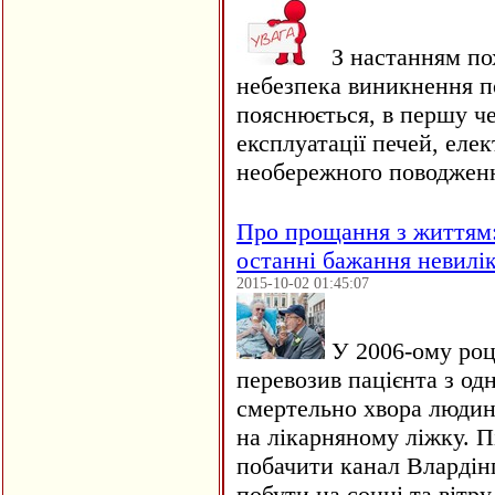
З настанням по
небезпека виникнення п
пояснюється, в першу че
експлуатації печей, еле
необережного поводженн
Про прощання з життям: 
останні бажання невилі
2015-10-02 01:45:07
У 2006-ому році
перевозив пацієнта з одн
смертельно хвора людина
на лікарняному ліжку. Пі
побачити канал Влардінг
побути на сонці та вітру