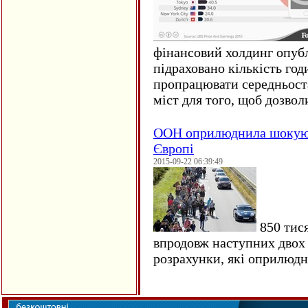
фінансовий холдинг опубл
підраховано кількість год
пропрацювати середньост
міст для того, щоб дозволи
ООН оприлюднила шокуюч
Європі
2015-09-22 06:39:49
850 тися
впродовж наступних двох 
розрахунки, які оприлюд