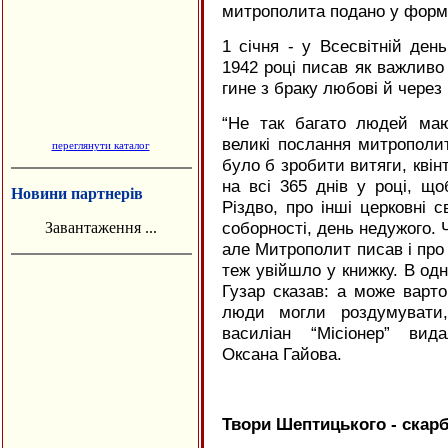
митрополита подано у формі
1 січня - у Всесвітній де
1942 році писав як важливо 
гине з браку любові й через
“
Не так багато людей маю
великі послання митрополи
переглянути каталог
було б зробити витяги, квін
на всі 365 днів у році, щ
Новини партнерів
Різдво, про інші церковні с
соборності, день недужого. 
Завантаження ...
але Митрополит писав і про
теж увійшло у книжку. В од
Гузар сказав: а може варт
люди могли роздумувати,
василіан “Місіонер” ви
Оксана Гайова.
Твори Шептицького - скар