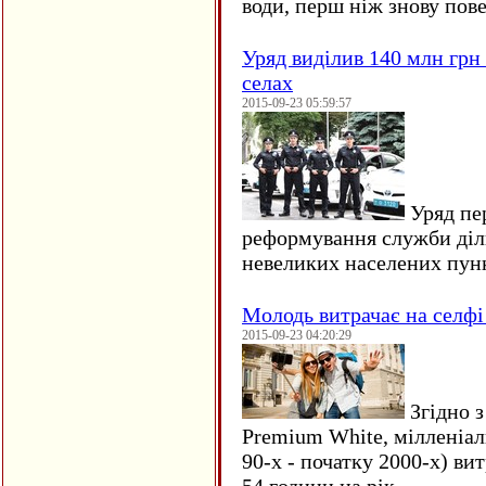
води, перш ніж знову пове
Уряд виділив 140 млн грн
селах
2015-09-23 05:59:57
Уряд пер
реформування служби діл
невеликих населених пун
Молодь витрачає на селфі 
2015-09-23 04:20:29
Згідно з
Premium White, мілленіал
90-х - початку 2000-х) ви