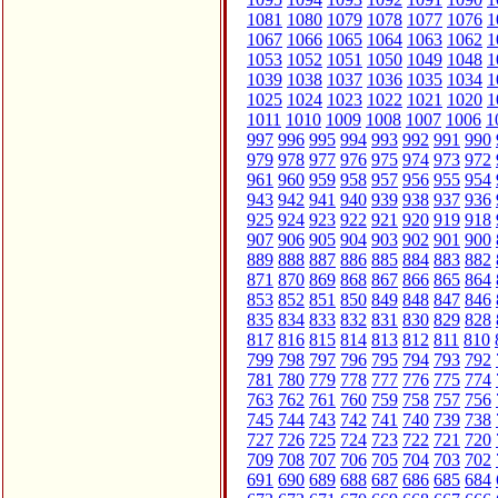
1081
1080
1079
1078
1077
1076
1
1067
1066
1065
1064
1063
1062
1
1053
1052
1051
1050
1049
1048
1
1039
1038
1037
1036
1035
1034
1
1025
1024
1023
1022
1021
1020
1
1011
1010
1009
1008
1007
1006
1
997
996
995
994
993
992
991
990
979
978
977
976
975
974
973
972
961
960
959
958
957
956
955
954
943
942
941
940
939
938
937
936
925
924
923
922
921
920
919
918
907
906
905
904
903
902
901
900
889
888
887
886
885
884
883
882
871
870
869
868
867
866
865
864
853
852
851
850
849
848
847
846
835
834
833
832
831
830
829
828
817
816
815
814
813
812
811
810
799
798
797
796
795
794
793
792
781
780
779
778
777
776
775
774
763
762
761
760
759
758
757
756
745
744
743
742
741
740
739
738
727
726
725
724
723
722
721
720
709
708
707
706
705
704
703
702
691
690
689
688
687
686
685
684