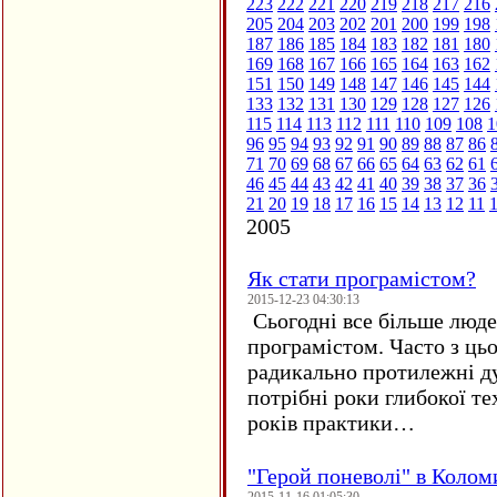
223
222
221
220
219
218
217
216
205
204
203
202
201
200
199
198
187
186
185
184
183
182
181
180
169
168
167
166
165
164
163
162
151
150
149
148
147
146
145
144
133
132
131
130
129
128
127
126
115
114
113
112
111
110
109
108
1
96
95
94
93
92
91
90
89
88
87
86
71
70
69
68
67
66
65
64
63
62
61
46
45
44
43
42
41
40
39
38
37
36
21
20
19
18
17
16
15
14
13
12
11
2005
Як стати програмістом?
2015-12-23 04:30:13
Сьогодні все більше люде
програмістом. Часто з ць
радикально протилежні ду
потрібні роки глибокої те
років практики…
"Герой поневолі" в Колом