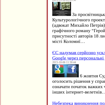
2015-11-16 01:05:30
За просвітницько
Культурологічного проект
(адвокат Михайло Петрів)
графічного роману “Герой 
присутності авторів 18 ли
місті Коломиї…
ЄC надумав серйозно уск
Google через персональні 
2015-10-06 11:59:44
6 жовтня Су
оголосить рішення у спра
означати початок важких ч
інших інтернет-велетнів
Небезпека виникнення п