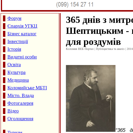
365 днів з мит
Форум
Єпархія УГКЦ
Шептицьким - 
Бізнес каталог
для роздумів
Інвестиції
Історія
Коломия ВЕБ Портал | Публіцистика та аналіз | 2014
Видатні особи
Освіта
Культура
Медицина
Коломийське МБТІ
Місто. Влада
Фотогалерея
Відео
Оголошення
“
365 д
Туризм