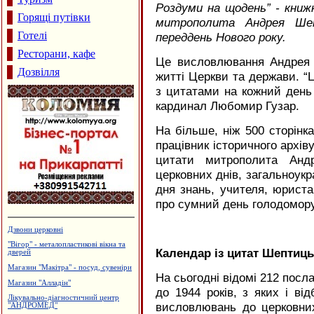
Роздуми на щодень” - кни
Горящі путівки
митрополита Андрея Ше
Готелі
переддень Нового року.
Ресторани, кафе
Це висловлювання Андрея 
Дозвілля
житті Церкви та держави. “
з цитатами на кожний день 
кардинал Любомир Гузар.
На більше, ніж 500 сторінка
працівник історичного архів
цитати митрополита Андр
церковних днів, загальноукра
дня знань, учителя, юрист
про сумний день голодомору
Садиба зеленого туризму "Магнолія"
Салон-магазин "КАЯ" - штори,
Календар із цитат Шептиць
гардини, карнизи
Будівельний центр "ВАШ ДІМ"
На сьогодні відомі 212 посл
Будцентр "Деніго"
до 1944 років, з яких і в
Страйкбол
висловлювань до церковних