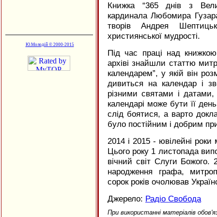
Книжка “365 днів з Вел
кардинала Любомира Гузар
творів Андрея Шептиць
християнської мудрості.
Ю.Молодій © 2000-2015
Під час праці над книжкою
архіві знайшли статтю мит
календарем”, у якій він ро
дивиться на календар і зв
різними святами і датами,
календарі може бути її день
слід боятися, а варто док
було постійним і добрим при
2014 і 2015 - ювілейні рок
Цього року 1 листопада випо
вічний світ Слуги Божого. 
народження графа, митро
сорок років очолював Україн
Джерело:
Радіо Свобода
При використанні матеріалів обов'я