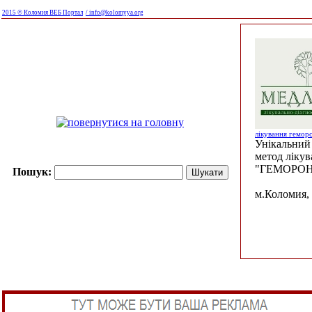
2015 © Коломия ВЕБ Портал
/ info@kolomyya.org
лікування гемор
Унікальний 
метод ліку
"ГЕМОРОН
Пошук:
м.Коломия, 