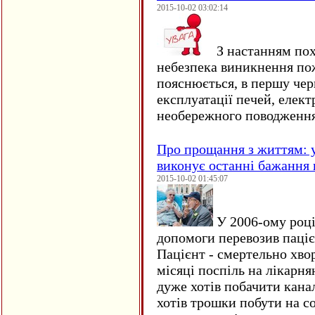
2015-10-02 03:02:14
З настанням пох
небезпека виникнення по
пояснюється, в першу чер
експлуатації печей, елект
необережного поводження
Про прощання з життям: у
виконує останні бажання 
2015-10-02 01:45:07
У 2006-ому році 
допомоги перевозив пацієн
Пацієнт - смертельно хво
місяці поспіль на лікарня
дуже хотів побачити кана
хотів трошки побути на со