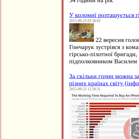
54 години на рік
У коломиї розташується г
2015-09-23 02:50:02
22 вересня голо
Гончарук зустрівся з ком
гірсько-піхотної бригади,
підполковником Василем 
За скільки годин можна з
різних країнах світу (інф
2015-09-23 12:50:31