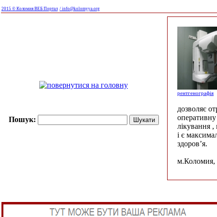
2015 © Коломия ВЕБ Портал
/ info@kolomyya.org
рентгенографія
дозволяє о
оперативну 
Пошук:
лікування ,
і є максима
здоров’я.
м.Коломия, 