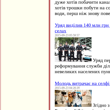
дуже хотів побачити кана
хотів трошки побути на со
води, перш ніж знову пове
Уряд виділив 140 млн грн
селах
2015-09-23 05:59:57
Уряд пер
реформування служби діл
невеликих населених пун
Молодь витрачає на селфі 
2015-09-23 04:20:29
Згідно з