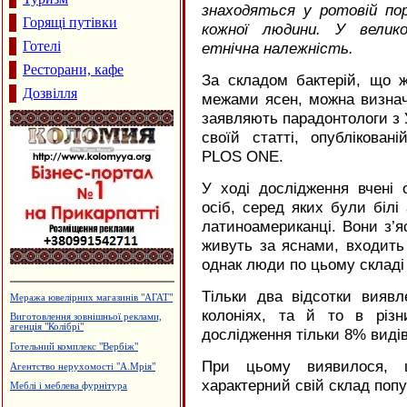
знаходяться у ротовій пор
Горящі путівки
кожної людини. У велик
Готелі
етнічна належність.
Ресторани, кафе
За складом бактерій, що 
Дозвілля
межами ясен, можна визначи
заявляють парадонтологи з 
своїй статті, опублікова
PLOS
ONE
.
У ході дослідження вчені
осіб, серед яких були білі 
латиноамериканці. Вони з’я
живуть за яснами, входить 
однак люди по цьому складі 
Тільки два відсотки виявл
Профспілкове товариство імігрантів
в Італії
колоніях, та й то в різн
Туристична агенція "Марко"
дослідження тільки 8% виді
Салон-магазин "TianDe"
При цьому виявилося, щ
Готельно-ресторанний комплекс
"Беркут"
характерний свій склад попу
Садиба зеленого туризму "Княжий
Град"