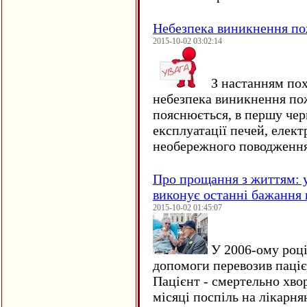
Небезпека виникнення п
2015-10-02 03:02:14
З настанням пох
небезпека виникнення по
пояснюється, в першу чер
експлуатації печей, елект
необережного поводження
Про прощання з життям: у
виконує останні бажання 
2015-10-02 01:45:07
У 2006-ому році 
допомоги перевозив пацієн
Пацієнт - смертельно хво
місяці поспіль на лікарня