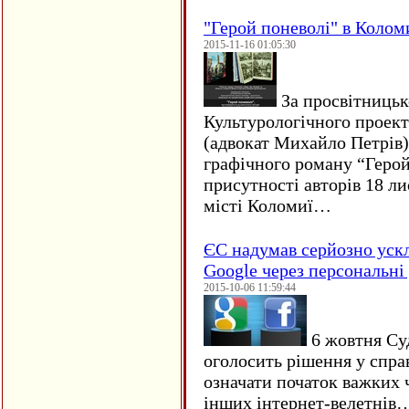
"Герой поневолі" в Колом
2015-11-16 01:05:30
За просвітницько
Культурологічного проект
(адвокат Михайло Петрів)
графічного роману “Герой 
присутності авторів 18 ли
місті Коломиї…
ЄC надумав серйозно уск
Google через персональні 
2015-10-06 11:59:44
6 жовтня Су
оголосить рішення у спра
означати початок важких ч
інших інтернет-велетнів