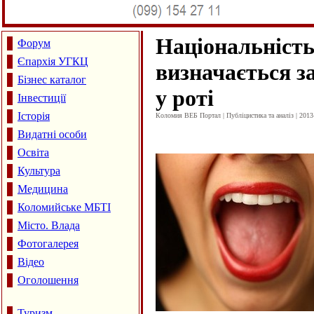
Національніст
Форум
Єпархія УГКЦ
визначається з
Бізнес каталог
у роті
Інвестиції
Історія
Коломия ВЕБ Портал | Публіцистика та аналіз | 2013
Видатні особи
Освіта
Культура
Медицина
Коломийське МБТІ
Місто. Влада
Фотогалерея
Відео
Оголошення
Туризм