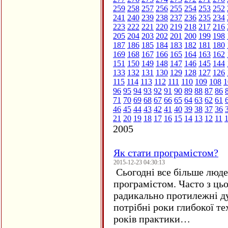
259
258
257
256
255
254
253
252
241
240
239
238
237
236
235
234
223
222
221
220
219
218
217
216
205
204
203
202
201
200
199
198
187
186
185
184
183
182
181
180
169
168
167
166
165
164
163
162
151
150
149
148
147
146
145
144
133
132
131
130
129
128
127
126
115
114
113
112
111
110
109
108
1
96
95
94
93
92
91
90
89
88
87
86
71
70
69
68
67
66
65
64
63
62
61
46
45
44
43
42
41
40
39
38
37
36
21
20
19
18
17
16
15
14
13
12
11
2005
Як стати програмістом?
2015-12-23 04:30:13
Сьогодні все більше люде
програмістом. Часто з ць
радикально протилежні ду
потрібні роки глибокої те
років практики…