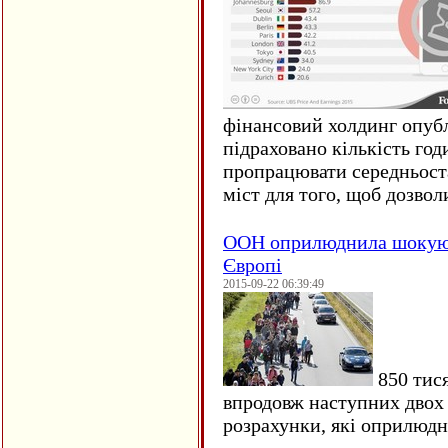
фінансовий холдинг опубл
підраховано кількість год
пропрацювати середньост
міст для того, щоб дозволи
ООН оприлюднила шокуюч
Європі
2015-09-22 06:39:49
850 тися
впродовж наступних двох 
розрахунки, які оприлюд