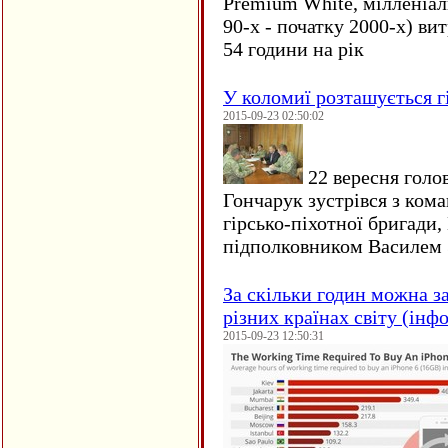
Premium White, мілленіал
90-х - початку 2000-х) ви
54 години на рік
У коломиї розташується г
2015-09-23 02:50:02
22 вересня голо
Гончарук зустрівся з ком
гірсько-піхотної бригади,
підполковником Василем 
За скільки годин можна з
різних країнах світу (інф
2015-09-23 12:50:31