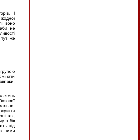
орів. І
 жодної
лі воно
 аби не
ивості
 тут же
 групою
омічати
авпаки,
летень
базової
мально-
окриття
ні так,
у в бік
ють під
іж ними