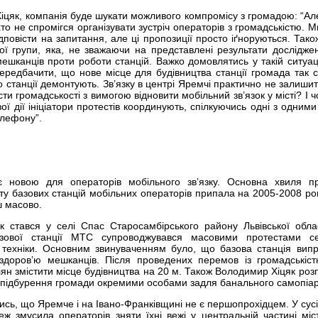
іцяк, компанія буде шукати можливого компромісу з громадою: “Ал
хто не спромігся організувати зустріч операторів з громадськістю. М
ідповісти на запитання, але ці пропозиції просто іґноруються. Тако
ної групи, яка, не зважаючи на представлені результати досліджен
шканців проти роботи станцій. Важко домовлятись у такій ситуаці
едбачити, що нове місце для будівництва станції громада так 
 станції демонтують. Зв’язку в центрі Яремчі практично не залишит
ти громадськості з вимогою відновити мобільний зв’язок у місті? І 
ої дії ініціатори протестів координують, спілкуючись одні з одними
лефону”.
 новою для операторів мобільного зв’язку. Основна хвиля пр
ту базових станцій мобільних операторів припала на 2005-2008 рок
ш масово.
 стався у селі Спас Старосамбірського району Львівської облас
азової станції МТС супроводжувався масовими протестами се
техніки. Основним звинуваченням було, що базова станція вип
здоров’ю мешканців. Після проведених перемов із громадські
н змістити місце будівництва на 20 м. Також Володимир Хіцяк розп
підбурення громади окремими особами задля банального самопіар
тись, що Яремче і на Івано-Франківщині не є першопрохідцем. У сус
еж змусила операторів зняти їхні вежі у центральній частині міст