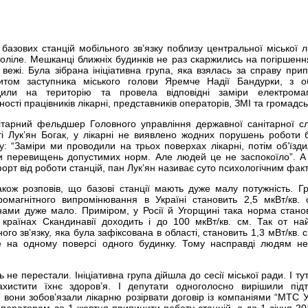
азових станцій мобільного зв’язку поблизу центральної міської лі
оліле. Мешканці ближніх будинків не раз скаржились на погіршенн
і вежі. Була зібрана ініціативна група, яка взялась за справу при
итом заступника міського голови Яремче Надії Бандурки, з о
здили на територію та провела відповідні заміри електромаг
сті працівників лікарні, представників операторів, ЗМІ та громадськ
ітарний фельдшер Головного управління державної санітарної с
сті Лук’ян Богак, у лікарні не виявлено жодних порушень роботи 
ку: “Заміри ми проводили на трьох поверхах лікарні, потім об’їзди
и перевищень допустимих норм. Але людей це не заспокоїло”. А
рт від роботи станцій, пан Лук’ян називає суто психологічним фак
ож розповів, що базові станції мають дуже малу потужність. Г
омагнітного випромінювання в Україні становить 2,5 мкВт/кв.
нами дуже мало. Приміром, у Росії й Угорщині така норма стано
 країнах Скандинавії доходить і до 100 мкВт/кв. см. Так от на
ного зв’язку, яка була зафіксована в області, становить 1,3 мВт/кв. 
ше на одному поверсі одного будинку. Тому насправді людям н
не перестали. Ініціативна група дійшла до сесії міської ради. І ту
хистити їхнє здоров’я. І депутати одноголосно вирішили під
вони зобов’язали лікарню розірвати договір із компаніями “МТС У