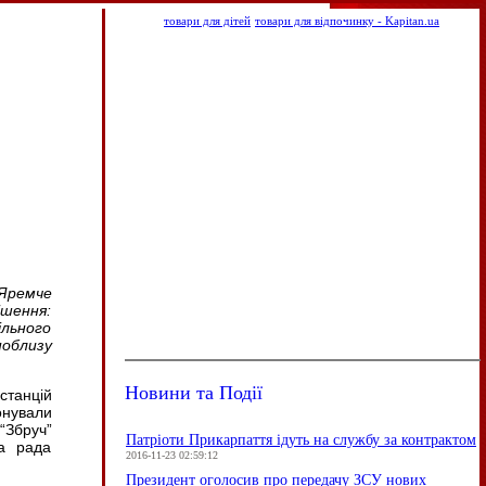
товари для дітей
товари для відпочинку - Kapitan.ua
Яремче
ішення:
ільного
поблизу
Новини та Події
станцій
онували
“Збруч”
Патріоти Прикарпаття ідуть на службу за контрактом
ка рада
2016-11-23 02:59:12
Президент оголосив про передачу ЗСУ нових