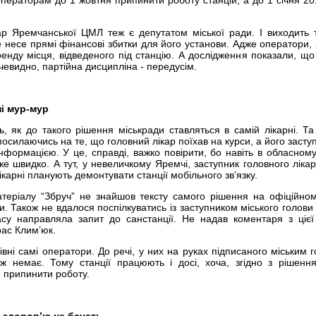
 операторам до 1 жовтня припинити роботу станцій, а до 1 січня 20
ар Яремчанської ЦМЛ теж є депутатом міської ради. І виходить 
е несе прямі фінансові збитки для його установи. Адже оператори, з
енду місця, відведеного під станцію. А дослідження показали, що 
чевидно, партійна дисципліна - передусім.
ні мур-мур
ь, як до такого рішення міськради ставляться в самій лікарні. Та 
осилаючись на те, що головний лікар поїхав на курси, а його заступ
інформацією. У це, справді, важко повірити, бо навіть в обласному
 швидко. А тут, у невеличкому Яремчі, заступник головного лікар
лікарні планують демонтувати станції мобільного зв’язку.
теріалу “Збруч” не знайшов тексту самого рішення на офіційном
и. Також не вдалося поспілкуватись із заступником міського голови
су направляла запит до санстанції. Не надав коментаря з цієї
рас Клим’юк.
івні самі оператори. До речі, у них на руках підписаного міським 
ж немає. Тому станції працюють і досі, хоча, згідно з рішенн
 припинити роботу.