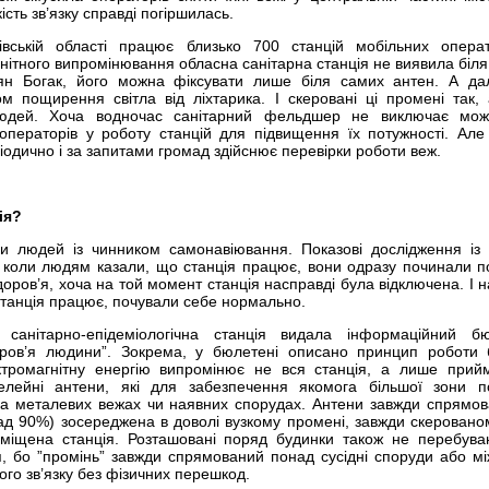
сть зв’язку справді погіршилась.
івській області працює близько 700 станцій мобільних операт
ітного випромінювання обласна санітарна станція не виявила біля
’ян Богак, його можна фіксувати лише біля самих антен. А да
м пощирення світла від ліхтарика. І скеровані ці промені так,
юдей. Хоча водночас санітарний фельдшер не виключає можл
операторів у роботу станцій для підвищення їх потужності. Але
іодично і за запитами громад здійснює перевірки роботи веж.
ія?
хи людей із чинником самонавіювання. Показові дослідження із
: коли людям казали, що станція працює, вони одразу починали п
доров’я, хоча на той момент станція насправді була відключена. І н
станція працює, почували себе нормально.
санітарно-епідеміологічна станція видала інформаційний бю
доров’я людини”. Зокрема, у бюлетені описано принцип роботи 
ектромагнітну енергію випромінює не вся станція, а лише прий
елейні антени, які для забезпечення якомога більшої зони п
а металевих вежах чи наявних спорудах. Антени завжди спрямова
ад 90%) зосереджена в доволі вузкому промені, завжди скерованом
зміщена станція. Розташовані поряд будинки також не перебува
 бо ”промінь” завжди спрямований понад сусідні споруди або м
ого зв’язку без фізичних перешкод.