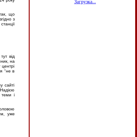
14 року
Загрузка...
так, що
гідно з
станції
тут від
ник, на
 центрі
я “не в
у сайті
 Надією
 теми і
головою
ям, уже