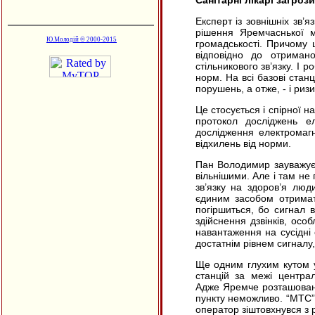
Санітарні лікарі загроз
Експерт із зовнішніх зв’
рішення Яремчаснької м
Ю.Молодій © 2000-2015
громадськості. Причому 
відповідно до отримано
стільникового зв’язку. І 
норм. На всі базові станц
порушень, а отже, - і риз
Це стосується і спірної на
протокол досліджень е
дослідження електромагн
відхилень від норми.
Пан Володимир зауважує,
вільнішими. Але і там не
зв’язку на здоров’я люд
єдиним засобом отримати
погіршиться, бо сигнал в
здійснення дзвінків, осо
навантаження на сусідні с
достатнім рівнем сигналу
Ще одним глухим кутом у
станцій за межі центра
Адже Яремче розташоване
пункту неможливо. “МТС” 
оператор зіштовхнувся з 