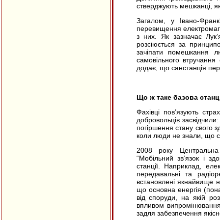
стверджують мешканці, які
Загалом, у Івано-Франк
перевищення електромагн
з них. Як зазначає Лук
розсіюється за принципо
зачіпати помешкання л
самовільного втручання 
додає, що санстанція пер
Що ж таке базова станц
Фахівці пов’язують стра
добровольців засвідчили
погіршення стану свого з
коли люди не знали, що 
2008 року Центральна 
“Мобільний зв’язок і з
станції. Наприклад, ел
передавальні та радіор
встановлені якнайвище н
що основна енергія (пон
від споруди, на якій ро
впливом випромінювання,
задля забезпечення якісн