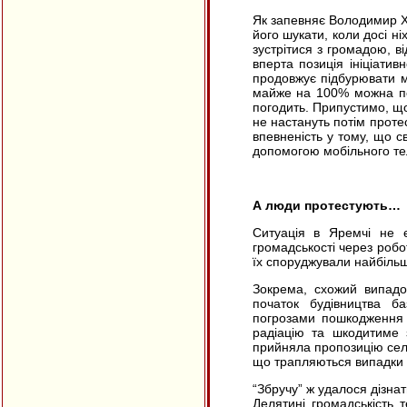
Як запевняє Володимир Х
його шукати, коли досі ні
зустрітися з громадою, в
вперта позиція ініціатив
продовжує підбурювати ме
майже на 100% можна пер
погодить. Припустимо, що
не настануть потім протес
впевненість у тому, що св
допомогою мобільного те
А люди протестують…
Ситуація в Яремчі не є
громадськості через робо
їх споруджували найбіль
Зокрема, схожий випадок
початок будівництва б
погрозами пошкодження 
радіацію та шкодитиме 
прийняла пропозицію селя
що трапляються випадки 
“
Збручу” ж удалося дізна
Делятині громадськість т