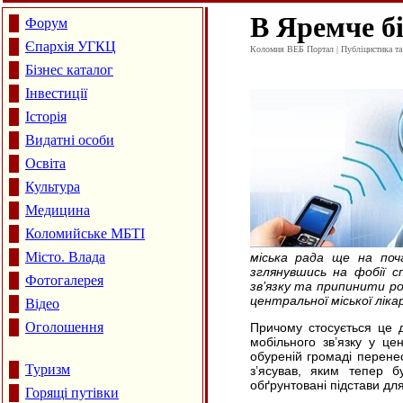
В Яремче б
Форум
Єпархія УГКЦ
Коломия ВЕБ Портал | Публіцистика та а
Бізнес каталог
Інвестиції
Історія
Видатні особи
Освіта
Культура
Медицина
Коломийське МБТІ
Місто. Влада
міська рада ще на поч
зглянувшись на фобії с
Фотогалерея
зв’язку та припинити ро
центральної міської лікар
Відео
Оголошення
Причому стосується це д
мобільного зв’язку у це
обуреній громаді перенес
Туризм
з’ясував, яким тепер 
обґрунтовані підстави для
Горящі путівки