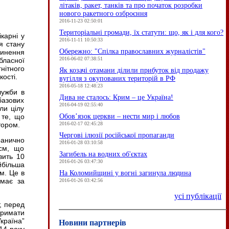
літаків, ракет, танків та про початок розробки
нового ракетного озброєння
2016-11-23 02:50:01
Територіальні громади, їх статути: що, як і для кого?
карні у
2016-11-11 10:50:33
я стану
Обережно: "Спілка православних журналістів"
пинення
2016-06-02 07:38:51
бласної
нітного
Як козачі отамани ділили прибуток від продажу
ості.
вугілля з окупованих територій в РФ
2016-05-18 12:48:23
лужби в
Дива не сталось: Крим – це Україна!
базових
2016-04-19 02:55:40
ли цілу
Обов’язок церкви – нести мир і любов
 те, що
2016-02-17 02:45:28
тором.
Чергові ілюзії російської пропаганди
ранично
2016-01-28 03:10:58
 см, що
Загибель на водних об'єктах
вить 10
2016-01-26 03:47:30
йбільша
см. Це в
На Коломийщині у вогні загинула людина
емає за
2016-01-26 03:42:56
усі публікації
т, перед
тримати
країна”
Новини партнерів