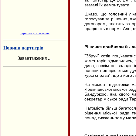
та “Київстар Дж.Ес.Ем.”,
взагалі їх демонтувати.
Цікаво, що головний лік
голосував за рішення, як
договором, платять за ор
працюють в нормі. Але, о
переглянути каталог
Рішення прийняли й - а
Новини партнерів
“
Збруч” хотів поцікавитис
Завантаження ...
коментарів відмовились, п
диво, зовсім не володіє 
новини поширюються дуже
курсі справи”, що з його 
На момент підготовки ма
Яремчанської міської рад
Бандуркою, яка свого ча
секретар міської ради Та
Натомість більш багатосл
рішення міської ради те
понад тиждень тому мали