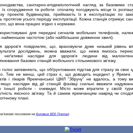
онодавства, санітарно-епідеміологічний нагляд за базовими ст
х їх спорудження та роботи: спочатку погоджують місце їх розташ
изу проектів будівництва, приймають їх в експлуатацію по зак
ь протягом усього періоду експлуатації. Кожна станція отримує сан
того, що вона працює згідно з нормами.
використовувані для передачі сигналів мобільних телефонів, нале
 з найменшою частотою (або найбільшою довжиною хвилі).
ія здоров’я повідомляє, що, враховуючи дуже низький рівень в
зультати досліджень, можна вважати, що нема якихось перек
о неґативні наслідки для здоров’я людини від малоінтенс
інювання базових станцій мобільного стільникового зв’язку.
н голос запевняють, що обґрунтованих підстав для страху за своє з
о. Тим не менш, цей страх є, що доводить інцедент у Яремчі.
атів і лікарів Яремчанської ЦМЛ “Збручу” не вдалось, а тому ви
кщо наслідки від дії станцій фахівці схильні вважати надуман
я їхньої роботи - очевидні. Місто може втратити у своїй тури
утність якісного зв’язку. Та й самим яремчанцям навряд чи сподо
огічному плані.
ов'язкове посилання на
Коломия ВЕБ Портал