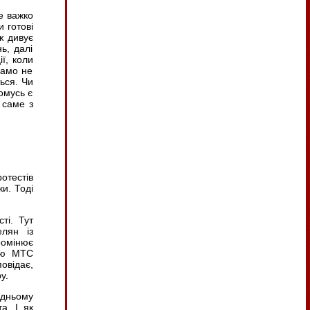
е важко
и готові
ж дивує
ь, далі
ї, коли
само не
ься. Чи
чомусь є
 саме з
отестів
и. Тоді
ті. Тут
лян із
ромінює
стю МТС
овідає,
у.
ідньому
а. І як