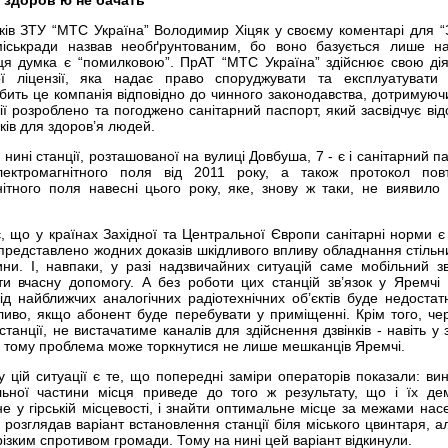
и здоров’ю не бачать
язків ЗТУ “МТС Україна” Володимир Хіцяк у своєму коментарі для “
іськради назвав необґрунтованим, бо воно базується лише н
ця думка є “помилковою”. ПрАТ “МТС Україна” здійснює свою дія
ї ліцензії, яка надає право споруджувати та експлуатувати
робить це компанія відповідно до чинного законодавства, дотримуючи
ії розроблено та погоджено санітарний паспорт, який засвідчує відс
иків для здоров’я людей.
 нині станції, розташованої на вулиці Довбуша, 7 - є і санітарний па
лектромагнітного поля від 2011 року, а також протокол пов
ітного поля навесні цього року, яке, знову ж таки, не виявило
 що у країнах Західної та Центральної Європи санітарні норми є
 представлено жодних доказів шкідливого впливу обладнання стільн
ини. І, навпаки, у разі надзвичайних ситуацій саме мобільний зв
 вчасну допомогу. А без роботи цих станцій зв’язок у Яремчі 
ід найближчих аналогічних радіотехнічних об’єктів буде недостат
бливо, якщо абонент буде перебувати у приміщенні. Крім того, чер
танції, не вистачатиме каналів для здійснення дзвінків - навіть у 
, тому проблема може торкнутися не лише мешканців Яремчі.
 цій ситуації є те, що попередні заміри операторів показали: ви
льної частини місця приведе до того ж результату, що і їх де
 у гірській місцевості, і знайти оптимальне місце за межами нас
розглядав варіант встановлення станції біля міського цвинтаря, ал
різким спротивом громади. Тому на нині цей варіант відкинули.