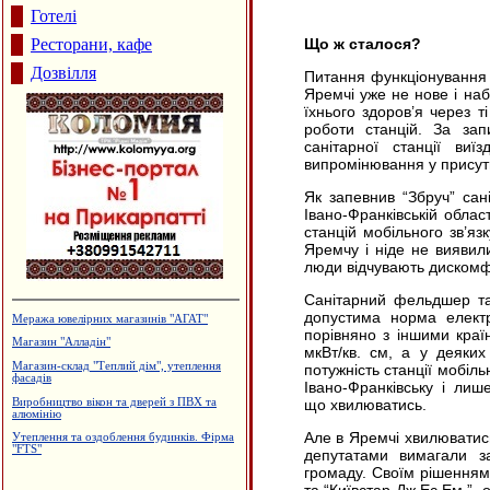
Готелі
Ресторани, кафе
Що ж сталося?
Дозвілля
Питання функціонування б
Яремчі уже не нове і наб
їхнього здоров’я через т
роботи станцій. За зап
санітарної станції виї
випромінювання у присутно
Як запевнив “Збруч” сан
Івано-Франківській обла
станцій мобільного зв’яз
Яремчу і ніде не виявил
люди відчувають дискомфо
Санітарний фельдшер так
допустима норма електр
Меража ювелірних магазинів "АГАТ"
порівняно з іншими краї
Магазин "Алладін"
мкВт/кв. см, а у деяких
Магазин-склад "Теплий дім", утеплення
потужність станції мобіль
фасадів
Івано-Франківську і ли
Виробництво вікон та дверей з ПВХ та
що хвилюватись.
алюмінію
Але в Яремчі хвилюватись 
Утеплення та оздоблення будинків. Фірма
"FTS"
депутатами вимагали за
громаду. Своїм рішенням 