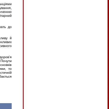
анціями
ування,
інченню
ітарний
жать до
пливу й
онливих
ивного
доров’я
 Почути
сновків
ими, то
стичній
бається