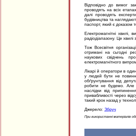
Відповідно до вимог зак
проводять на всіх етапа
далі проводять експерт
будівництва та наглядают
паспорт, який є доказом 
Електромагнітні хвилі, 
радіодіапазону. Це хвилі
Тож Всесвітня організац
отримані на сьгодні ре
наукових свідчень пр
електромагнітного випром
Лікарі й оператори в оди
у людей бути не повинн
обґрунтування від депут
робити не будемо. Але я
наслідки від припиненн
привабливості через відс
такий крок назад у технол
Джерело:
Збруч
При використанні матеріалів об