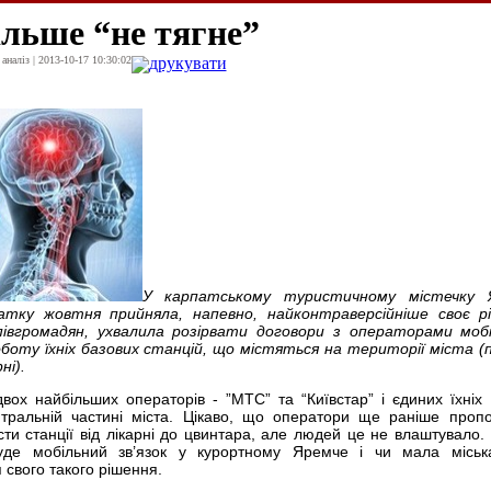
ільше “не тягне”
наліз | 2013-10-17 10:30:02
друкувати
У карпатському туристичному містечку 
атку жовтня прийняла, напевно, найконтраверсійніше своє р
півгромадян, ухвалила розірвати договори з операторами моб
боту їхніх базових станцій, що містяться на території міста (
ні).
вох найбільших операторів - ”МТС” та “Київстар” і єдиних їхніх 
нтральній частині міста. Цікаво, що оператори ще раніше проп
ти станції від лікарні до цвинтара, але людей це не влаштувало. 
буде мобільний зв’язок у курортному Яремче і чи мала місь
 свого такого рішення.