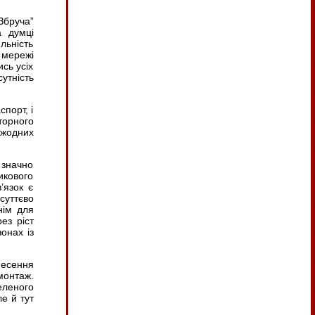
Збруча”
а думці
льність
 мережі
сь усіх
утність
спорт, і
торного
 жодних
 значно
икового
’язок є
суттєво
нім для
ез ріст
зонах із
несення
монтаж.
еленого
е й тут