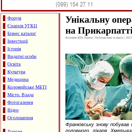
Унікальну опер
Форум
Єпархія УГКЦ
на Прикарпатт
Бізнес каталог
Коломия ВЕБ Портал | Публіцистика та аналіз | 2013
Інвестиції
Історія
Видатні особи
Освіта
Культура
Медицина
Коломийське МБТІ
Місто. Влада
Фотогалерея
Відео
Оголошення
Франківську знову побував 
головного лікаря Хмельниц
Туризм