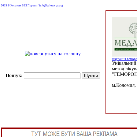
2015 © Коломия ВЕБ Портал
/ info@kolomyya.org
лікування гемор
Унікальний 
метод ліку
"ГЕМОРОН
Пошук:
м.Коломия, 