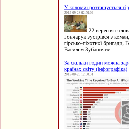
У коломиї розташується гір
2015-09-23 02:50:02
22 вересня голов
Гончарук зустрівся з кома
гірсько-піхотної бригади, 
Василем Зубаничем.
За скільки годин можна зар
країнах світу (інфографіка)
2015-09-23 12:50:31