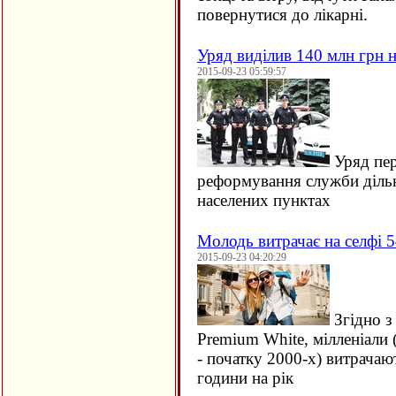
повернутися до лікарні.
Уряд виділив 140 млн грн н
2015-09-23 05:59:57
Уряд пер
реформування служби дільн
населених пунктах
Молодь витрачає на селфі 5
2015-09-23 04:20:29
Згідно з
Premium White, мілленіали 
- початку 2000-х) витрачаю
години на рік