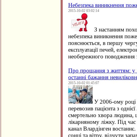
Небезпека виникнення пож
2015-10-02 03:02:14
З настанням похо
небезпека виникнення поже
пояснюється, в першу черг
експлуатації печей, електро
необережного поводження 
Про прощання з життям: у 
останні бажання невиліков
2015-10-02 01:45:07
У 2006-ому році 
перевозив пацієнта з однієї 
смертельно хвора людина, щ
лікарняному ліжку. Під час
канал Влардінген востаннє.
сонці та вітру, відчути зап