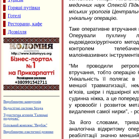
медичних наук Олексій Під
Горящі путівки
міських урологів Центральної
Готелі
унікальну операцію.
Ресторани, кафе
Таке оперативне втручання 
Дозвілля
Оперували пухлину 
ендовідеохірургічного метод
контролем телеба
малоінвазивних інструменті
“
Ми проводили ретропер
втручання, тобто операцію 
Унікальність її полягає в
меншої травматизації, не
м’язів, шкіри і підшкірної к
судинна ніжка, а це попере
Виробництво камертонів
у кровообіг і розвиток мет
Водостічні системи Struga
видалення самої нирки”, - р
Туристична агенція "Галицькі
подорожі"
За його словами, тривал
Готельний комплекс "Вербіж"
аналогічна відкритому опе
Виробництво еластичної резинки
реабілітації значно менши