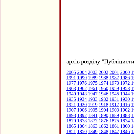
архів розділу "Публіцисти
2005
2004
2003
2002
2001
2000
1
1991
1990
1989
1988
1987
1986
1
1977
1976
1975
1974
1973
1972
1
1963
1962
1961
1960
1959
1958
1
1949
1948
1947
1946
1945
1944
1
1935
1934
1933
1932
1931
1930
1
1921
1920
1919
1918
1917
1916
1
1907
1906
1905
1904
1903
1902
1
1893
1892
1891
1890
1889
1888
1
1879
1878
1877
1876
1875
1874
1
1865
1864
1863
1862
1861
1860
1
1851
1850
1849
1848
1847
1846
1