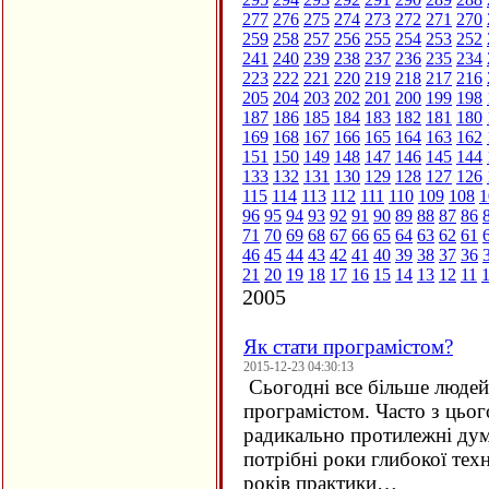
277
276
275
274
273
272
271
270
259
258
257
256
255
254
253
252
241
240
239
238
237
236
235
234
223
222
221
220
219
218
217
216
205
204
203
202
201
200
199
198
187
186
185
184
183
182
181
180
169
168
167
166
165
164
163
162
151
150
149
148
147
146
145
144
133
132
131
130
129
128
127
126
115
114
113
112
111
110
109
108
1
96
95
94
93
92
91
90
89
88
87
86
71
70
69
68
67
66
65
64
63
62
61
46
45
44
43
42
41
40
39
38
37
36
21
20
19
18
17
16
15
14
13
12
11
2005
Як стати програмістом?
2015-12-23 04:30:13
Сьогодні все більше людей 
програмістом. Часто з цьо
радикально протилежні дум
потрібні роки глибокої техн
років практики…