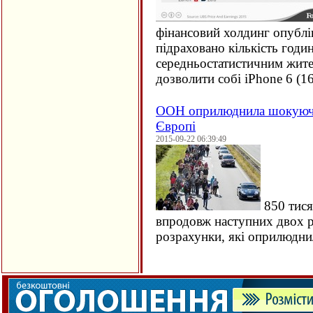
фінансовий холдинг опублі
підраховано кількість годи
середньостатистичним жите
дозволити собі iPhone 6 (
1
ООН оприлюднила шокуючи
Європі
2015-09-22 06:39:49
850 тися
впродовж наступних двох ро
розрахунки, які оприлюдн