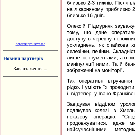
близько 2-3 тижнів. Після в
на лікарняному приблизно 26
близько 16 днів.
Олексій Підмурняк зауважує
тому, що дане оперативн
доступу в черевну порожнин
ускладнень, як спайкова х
переглянути каталог
селезінки, печінки. Складніс
лише інструментами, а отже
Новини партнерів
маніпуляції ними. Та й бач
Завантаження ...
зображенні на моніторі”.
Такі оперативні втручання
рідко. І уміють їх проводи
і, відтепер, у Івано-Франківс
Завідувач відділом урол
подякував колезі із Хмел
показову операцію: “Спо
продовжуватися, адже м
найсучаснішими методи