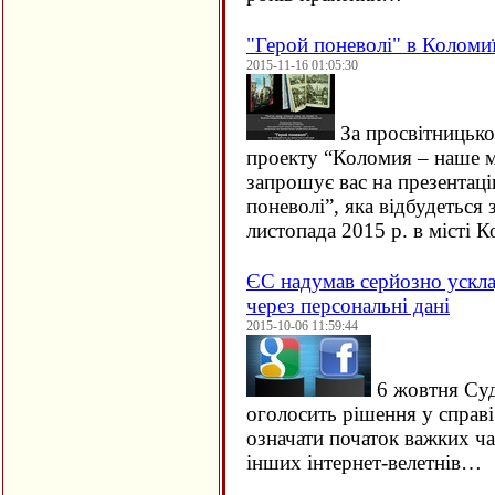
"Герой поневолі" в Коломи
2015-11-16 01:05:30
За просвітницько
проекту “Коломия – наше м
запрошує вас на презентац
поневолі”, яка відбудеться 
листопада 2015 р. в місті
ЄC надумав серйозно ускла
через персональні дані
2015-10-06 11:59:44
6 жовтня Су
оголосить рішення у справ
означати початок важких ча
інших інтернет-велетнів…