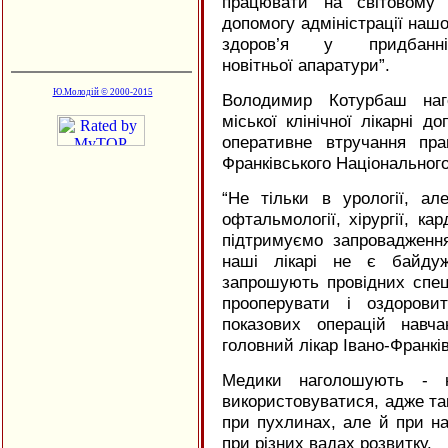
працювати на світовому 
допомогу адміністрації нашо
здоров’я у придбан
новітньої апаратури”.
Ю.Молодій © 2000-2015
Володимир Котурбаш наг
міської клінічної лікарні д
оперативне втручання пра
Франківського Національного
“
Не тільки в урології, ал
офтальмології, хірургії, кард
підтримуємо запровадженн
наші лікарі не є байдуж
запрошують провідних спец
прооперувати і оздорови
показових операцій навча
головний лікар Івано-Франкі
Медики наголошують - н
використовуватися, адже так
при пухлинах, але й при ная
при різних вадах розвитку.