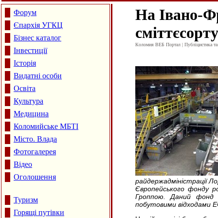
На Івано-Ф
Форум
Єпархія УГКЦ
сміттєсорт
Бізнес каталог
Коломия ВЕБ Портал | Публіцистика та а
Інвестиції
Історія
Видатні особи
Освіта
Культура
Медицина
Коломийське МБТІ
Місто. Влада
Фотогалерея
Відео
Оголошення
райдержадміністрації Ло
Європейського фонду р
Гроппою. Даний фонд 
Туризм
побутовими відходами
E
Горящі путівки