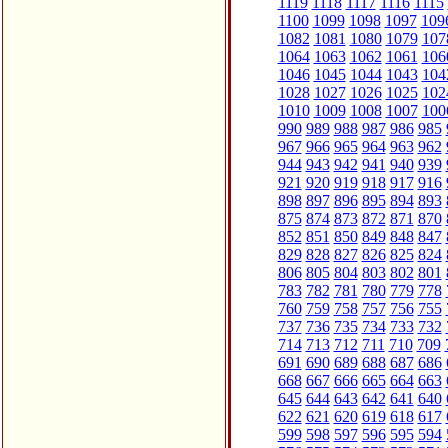
1119
1118
1117
1116
1115
1100
1099
1098
1097
109
1082
1081
1080
1079
107
1064
1063
1062
1061
106
1046
1045
1044
1043
104
1028
1027
1026
1025
102
1010
1009
1008
1007
100
990
989
988
987
986
985
967
966
965
964
963
962
944
943
942
941
940
939
921
920
919
918
917
916
898
897
896
895
894
893
875
874
873
872
871
870
852
851
850
849
848
847
829
828
827
826
825
824
806
805
804
803
802
801
783
782
781
780
779
778
760
759
758
757
756
755
737
736
735
734
733
732
714
713
712
711
710
709
691
690
689
688
687
686
668
667
666
665
664
663
645
644
643
642
641
640
622
621
620
619
618
617
599
598
597
596
595
594