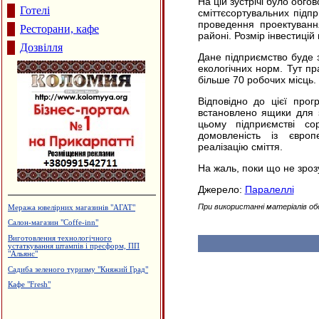
На цій зустрічі було обг
Готелі
сміттєсортувальних підп
проведення проектування
Ресторани, кафе
районі. Розмір інвестицій
Дозвілля
Дане підприємство буде 
екологічних норм. Тут п
більше 70 робочих місць. 
Відповідно до цієї прог
встановлено ящики для з
цьому підприємстві со
домовленість із євро
реалізацію сміття.
На жаль, поки що не зрозу
Джерело:
Паралеллі
При використанні матеріалів об
Меража ювелірних магазинів "АГАТ"
Салон-магазин "Coffe-inn"
Виготовлення технологічного
устаткування штампів і пресформ, ПП
"Альянс"
Садиба зеленого туризму "Княжий Град"
Кафе "Fresh"