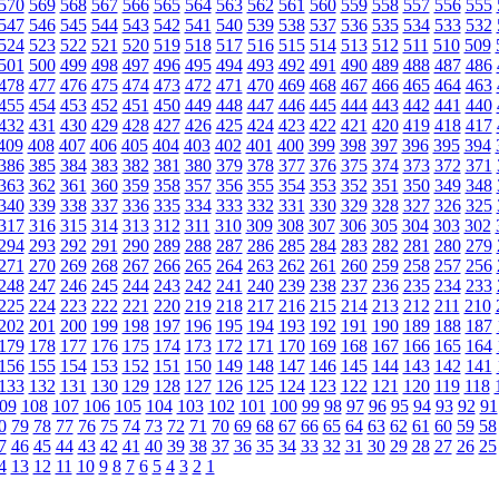
570
569
568
567
566
565
564
563
562
561
560
559
558
557
556
555
547
546
545
544
543
542
541
540
539
538
537
536
535
534
533
532
524
523
522
521
520
519
518
517
516
515
514
513
512
511
510
509
501
500
499
498
497
496
495
494
493
492
491
490
489
488
487
486
478
477
476
475
474
473
472
471
470
469
468
467
466
465
464
463
455
454
453
452
451
450
449
448
447
446
445
444
443
442
441
440
432
431
430
429
428
427
426
425
424
423
422
421
420
419
418
417
409
408
407
406
405
404
403
402
401
400
399
398
397
396
395
394
386
385
384
383
382
381
380
379
378
377
376
375
374
373
372
371
363
362
361
360
359
358
357
356
355
354
353
352
351
350
349
348
340
339
338
337
336
335
334
333
332
331
330
329
328
327
326
325
317
316
315
314
313
312
311
310
309
308
307
306
305
304
303
302
294
293
292
291
290
289
288
287
286
285
284
283
282
281
280
279
271
270
269
268
267
266
265
264
263
262
261
260
259
258
257
256
248
247
246
245
244
243
242
241
240
239
238
237
236
235
234
233
225
224
223
222
221
220
219
218
217
216
215
214
213
212
211
210
202
201
200
199
198
197
196
195
194
193
192
191
190
189
188
187
179
178
177
176
175
174
173
172
171
170
169
168
167
166
165
164
156
155
154
153
152
151
150
149
148
147
146
145
144
143
142
141
133
132
131
130
129
128
127
126
125
124
123
122
121
120
119
118
09
108
107
106
105
104
103
102
101
100
99
98
97
96
95
94
93
92
91
0
79
78
77
76
75
74
73
72
71
70
69
68
67
66
65
64
63
62
61
60
59
58
7
46
45
44
43
42
41
40
39
38
37
36
35
34
33
32
31
30
29
28
27
26
25
4
13
12
11
10
9
8
7
6
5
4
3
2
1