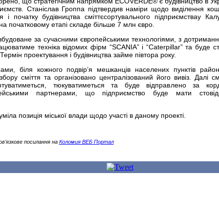
оворено, що стратегічним напрямком
ECOVERDE
® є будівництво в Ук
риємств. Станіслав Гроппа підтвердив наміри щодо виділення кош
 і початку будівництва сміттєсортувального підприємствау Кал
 на початковому етапі складе більше 7 млн євро.
збудоване за сучасними європейськими технологіями, з дотриманн
рацюватиме техніка відомих фірм “
SCANIA
” і “Caterpillar” та буде 
Термін проектування і будівництва займе півтора року.
рами, біля кожного подвір’я мешканців населених пунктів райо
бору сміття та організовано централізований його вивіз. Далі см
ртуватиметься, тюкуватиметься та буде відправлено за кор
пейськими партнерами, що підприємство буде мати стовідс
міла позиція міської влади щодо участі в даному проекті.
ов'язкове посилання на
Коломия ВЕБ Портал