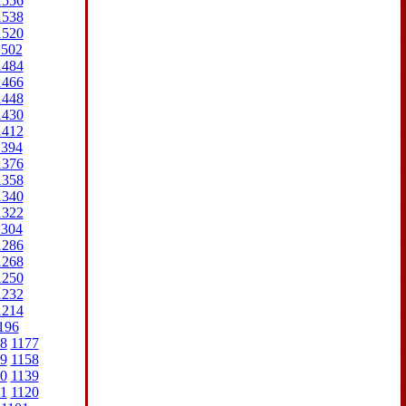
1556
1538
1520
1502
1484
1466
1448
1430
1412
1394
1376
1358
1340
1322
1304
1286
1268
1250
1232
1214
196
8
1177
9
1158
0
1139
1
1120