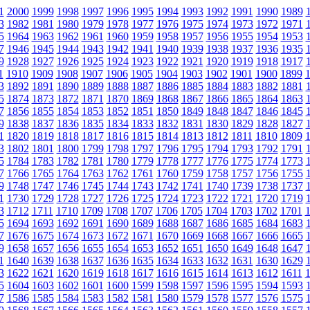
1
2000
1999
1998
1997
1996
1995
1994
1993
1992
1991
1990
1989
3
1982
1981
1980
1979
1978
1977
1976
1975
1974
1973
1972
1971
5
1964
1963
1962
1961
1960
1959
1958
1957
1956
1955
1954
1953
7
1946
1945
1944
1943
1942
1941
1940
1939
1938
1937
1936
1935
9
1928
1927
1926
1925
1924
1923
1922
1921
1920
1919
1918
1917
1
1910
1909
1908
1907
1906
1905
1904
1903
1902
1901
1900
1899
3
1892
1891
1890
1889
1888
1887
1886
1885
1884
1883
1882
1881
5
1874
1873
1872
1871
1870
1869
1868
1867
1866
1865
1864
1863
7
1856
1855
1854
1853
1852
1851
1850
1849
1848
1847
1846
1845
9
1838
1837
1836
1835
1834
1833
1832
1831
1830
1829
1828
1827
1
1820
1819
1818
1817
1816
1815
1814
1813
1812
1811
1810
1809
3
1802
1801
1800
1799
1798
1797
1796
1795
1794
1793
1792
1791
5
1784
1783
1782
1781
1780
1779
1778
1777
1776
1775
1774
1773
7
1766
1765
1764
1763
1762
1761
1760
1759
1758
1757
1756
1755
9
1748
1747
1746
1745
1744
1743
1742
1741
1740
1739
1738
1737
1
1730
1729
1728
1727
1726
1725
1724
1723
1722
1721
1720
1719
3
1712
1711
1710
1709
1708
1707
1706
1705
1704
1703
1702
1701
5
1694
1693
1692
1691
1690
1689
1688
1687
1686
1685
1684
1683
7
1676
1675
1674
1673
1672
1671
1670
1669
1668
1667
1666
1665
9
1658
1657
1656
1655
1654
1653
1652
1651
1650
1649
1648
1647
1
1640
1639
1638
1637
1636
1635
1634
1633
1632
1631
1630
1629
3
1622
1621
1620
1619
1618
1617
1616
1615
1614
1613
1612
1611
5
1604
1603
1602
1601
1600
1599
1598
1597
1596
1595
1594
1593
7
1586
1585
1584
1583
1582
1581
1580
1579
1578
1577
1576
1575