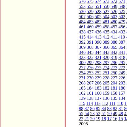
576
575
574
573
572
571
553
552
551
550
549
548
530
529
528
527
526
525
507
506
505
504
503
502
484
483
482
481
480
479
461
460
459
458
457
456
438
437
436
435
434
433
415
414
413
412
411
410
392
391
390
389
388
387
369
368
367
366
365
364
346
345
344
343
342
341
323
322
321
320
319
318
300
299
298
297
296
295
277
276
275
274
273
272
254
253
252
251
250
249
231
230
229
228
227
226
208
207
206
205
204
203
185
184
183
182
181
180
162
161
160
159
158
157
139
138
137
136
135
134
115
114
113
112
111
110
1
88
87
86
85
84
83
82
81
8
55
54
53
52
51
50
49
48
4
22
21
20
19
18
17
16
15
1
2005