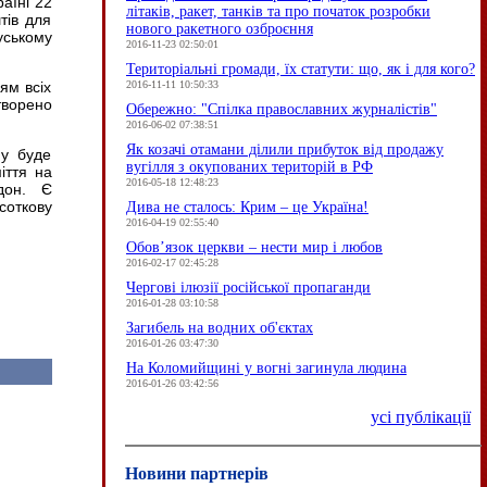
раїні 22
літаків, ракет, танків та про початок розробки
тів для
нового ракетного озброєння
уському
2016-11-23 02:50:01
Територіальні громади, їх статути: що, як і для кого?
2016-11-11 10:50:33
ям всіх
створено
Обережно: "Спілка православних журналістів"
2016-06-02 07:38:51
Як козачі отамани ділили прибуток від продажу
ну буде
вугілля з окупованих територій в РФ
іття на
2016-05-18 12:48:23
дон. Є
откову
Дива не сталось: Крим – це Україна!
2016-04-19 02:55:40
Обов’язок церкви – нести мир і любов
2016-02-17 02:45:28
Чергові ілюзії російської пропаганди
2016-01-28 03:10:58
Загибель на водних об'єктах
2016-01-26 03:47:30
На Коломийщині у вогні загинула людина
2016-01-26 03:42:56
усі публікації
Новини партнерів