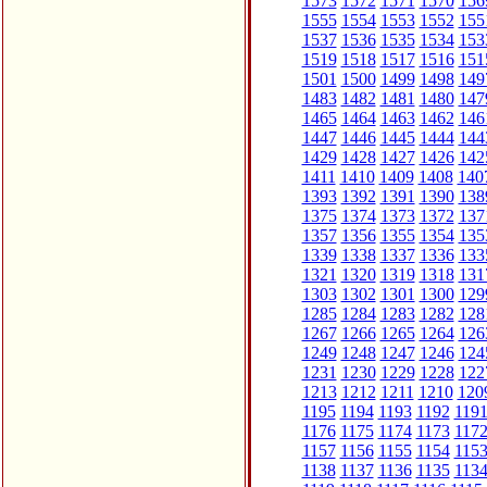
1573
1572
1571
1570
156
1555
1554
1553
1552
155
1537
1536
1535
1534
153
1519
1518
1517
1516
151
1501
1500
1499
1498
149
1483
1482
1481
1480
147
1465
1464
1463
1462
146
1447
1446
1445
1444
144
1429
1428
1427
1426
142
1411
1410
1409
1408
140
1393
1392
1391
1390
138
1375
1374
1373
1372
137
1357
1356
1355
1354
135
1339
1338
1337
1336
133
1321
1320
1319
1318
131
1303
1302
1301
1300
129
1285
1284
1283
1282
128
1267
1266
1265
1264
126
1249
1248
1247
1246
124
1231
1230
1229
1228
122
1213
1212
1211
1210
120
1195
1194
1193
1192
119
1176
1175
1174
1173
117
1157
1156
1155
1154
115
1138
1137
1136
1135
113