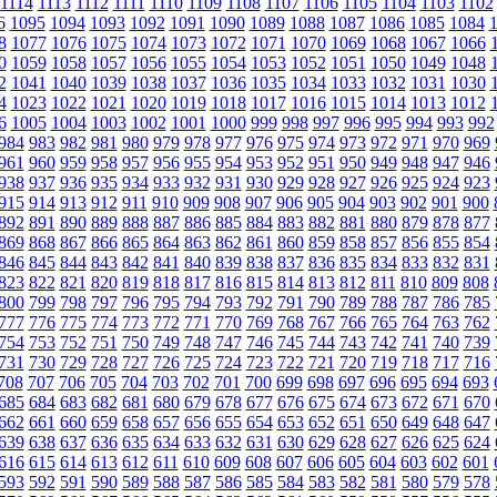
1114
1113
1112
1111
1110
1109
1108
1107
1106
1105
1104
1103
1102
6
1095
1094
1093
1092
1091
1090
1089
1088
1087
1086
1085
1084
8
1077
1076
1075
1074
1073
1072
1071
1070
1069
1068
1067
1066
0
1059
1058
1057
1056
1055
1054
1053
1052
1051
1050
1049
1048
2
1041
1040
1039
1038
1037
1036
1035
1034
1033
1032
1031
1030
4
1023
1022
1021
1020
1019
1018
1017
1016
1015
1014
1013
1012
6
1005
1004
1003
1002
1001
1000
999
998
997
996
995
994
993
992
984
983
982
981
980
979
978
977
976
975
974
973
972
971
970
969
961
960
959
958
957
956
955
954
953
952
951
950
949
948
947
946
938
937
936
935
934
933
932
931
930
929
928
927
926
925
924
923
915
914
913
912
911
910
909
908
907
906
905
904
903
902
901
900
892
891
890
889
888
887
886
885
884
883
882
881
880
879
878
877
869
868
867
866
865
864
863
862
861
860
859
858
857
856
855
854
846
845
844
843
842
841
840
839
838
837
836
835
834
833
832
831
823
822
821
820
819
818
817
816
815
814
813
812
811
810
809
808
800
799
798
797
796
795
794
793
792
791
790
789
788
787
786
785
777
776
775
774
773
772
771
770
769
768
767
766
765
764
763
762
754
753
752
751
750
749
748
747
746
745
744
743
742
741
740
739
731
730
729
728
727
726
725
724
723
722
721
720
719
718
717
716
708
707
706
705
704
703
702
701
700
699
698
697
696
695
694
693
685
684
683
682
681
680
679
678
677
676
675
674
673
672
671
670
662
661
660
659
658
657
656
655
654
653
652
651
650
649
648
647
639
638
637
636
635
634
633
632
631
630
629
628
627
626
625
624
616
615
614
613
612
611
610
609
608
607
606
605
604
603
602
601
593
592
591
590
589
588
587
586
585
584
583
582
581
580
579
578