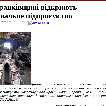
ранківщині відкриють
увальне підприємство
наліз | 2013-05-28 01:30:36
друкувати
Днями заступник голови Калу
ранд Засядьвовк провів зустріч із першим заступником голови пр
озвитку та інвестицій для країн Східної Європи
EDIFEE
Стані
виступає головним інвестором програми поводження з тв
COVERDE
®.