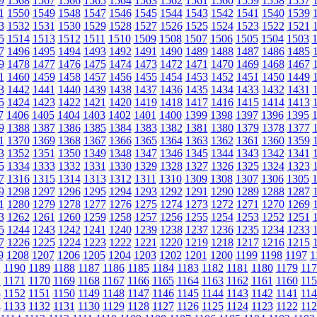
9
1568
1567
1566
1565
1564
1563
1562
1561
1560
1559
1558
1557
1
1550
1549
1548
1547
1546
1545
1544
1543
1542
1541
1540
1539
3
1532
1531
1530
1529
1528
1527
1526
1525
1524
1523
1522
1521
5
1514
1513
1512
1511
1510
1509
1508
1507
1506
1505
1504
1503
7
1496
1495
1494
1493
1492
1491
1490
1489
1488
1487
1486
1485
9
1478
1477
1476
1475
1474
1473
1472
1471
1470
1469
1468
1467
1
1460
1459
1458
1457
1456
1455
1454
1453
1452
1451
1450
1449
3
1442
1441
1440
1439
1438
1437
1436
1435
1434
1433
1432
1431
5
1424
1423
1422
1421
1420
1419
1418
1417
1416
1415
1414
1413
7
1406
1405
1404
1403
1402
1401
1400
1399
1398
1397
1396
1395
9
1388
1387
1386
1385
1384
1383
1382
1381
1380
1379
1378
1377
1
1370
1369
1368
1367
1366
1365
1364
1363
1362
1361
1360
1359
3
1352
1351
1350
1349
1348
1347
1346
1345
1344
1343
1342
1341
5
1334
1333
1332
1331
1330
1329
1328
1327
1326
1325
1324
1323
7
1316
1315
1314
1313
1312
1311
1310
1309
1308
1307
1306
1305
9
1298
1297
1296
1295
1294
1293
1292
1291
1290
1289
1288
1287
1
1280
1279
1278
1277
1276
1275
1274
1273
1272
1271
1270
1269
3
1262
1261
1260
1259
1258
1257
1256
1255
1254
1253
1252
1251
5
1244
1243
1242
1241
1240
1239
1238
1237
1236
1235
1234
1233
7
1226
1225
1224
1223
1222
1221
1220
1219
1218
1217
1216
1215
9
1208
1207
1206
1205
1204
1203
1202
1201
1200
1199
1198
1197
1
1
1190
1189
1188
1187
1186
1185
1184
1183
1182
1181
1180
1179
117
2
1171
1170
1169
1168
1167
1166
1165
1164
1163
1162
1161
1160
115
3
1152
1151
1150
1149
1148
1147
1146
1145
1144
1143
1142
1141
114
4
1133
1132
1131
1130
1129
1128
1127
1126
1125
1124
1123
1122
112