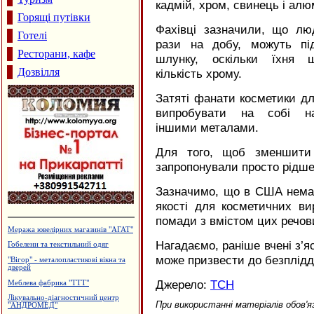
кадмій, хром, свинець і алюм
Горящі путівки
Фахівці зазначили, що лю
Готелі
рази на добу, можуть пі
Ресторани, кафе
шлунку, оскільки їхня 
Дозвілля
кількість хрому.
Затяті фанати косметики дл
випробувати на собі на
іншими металами.
Для того, щоб зменшити 
запропонували просто рідше
Зазначимо, що в США немає
якості для косметичних ви
помади з вмістом цих речов
Будцентр "Деніго"
Нагадаємо, раніше вчені з’
Меблі і меблева фурнітура
може призвести до безплідд
Утеплення та оздоблення будинків.
Фірма "FTS"
Джерело:
ТСН
Каміни. Вклади до камінів
Готель "Велес"
При використанні матеріалів обов'я