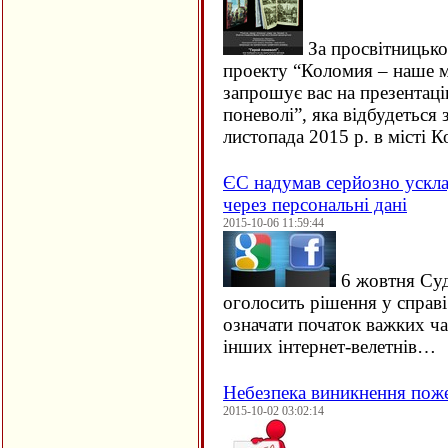
За просвітницько
проекту “Коломия – наше м
запрошує вас на презентац
поневолі”, яка відбудеться 
листопада 2015 р. в місті
ЄC надумав серйозно ускла
через персональні дані
2015-10-06 11:59:44
6 жовтня Су
оголосить рішення у справ
означати початок важких ча
інших інтернет-велетнів…
Небезпека виникнення пож
2015-10-02 03:02:14