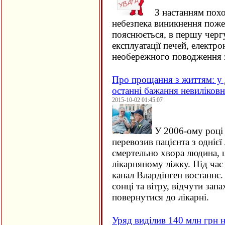
З настанням похо
небезпека виникнення поже
пояснюється, в першу черг
експлуатації печей, електро
необережного поводження 
Про прощання з життям: у 
останні бажання невиліков
2015-10-02 01:45:07
У 2006-ому році 
перевозив пацієнта з однієї 
смертельно хвора людина, щ
лікарняному ліжку. Під час
канал Влардінген востаннє.
сонці та вітру, відчути зап
повернутися до лікарні.
Уряд виділив 140 млн грн н