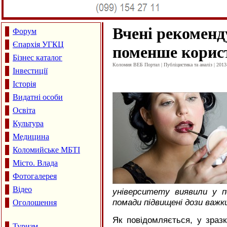
Вчені рекомен
Форум
Єпархія УГКЦ
поменше корис
Бізнес каталог
Коломия ВЕБ Портал | Публіцистика та аналіз | 2013
Інвестиції
Історія
Видатні особи
Освіта
Культура
Медицина
Коломийське МБТІ
Місто. Влада
Фотогалерея
Відео
університету виявили у п
помади підвищені дози важк
Оголошення
Як повідомляється, у зраз
Туризм