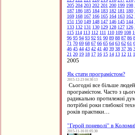
205
204
203
202
201
200
199
198
187
186
185
184
183
182
181
180
169
168
167
166
165
164
163
162
151
150
149
148
147
146
145
144
133
132
131
130
129
128
127
126
115
114
113
112
111
110
109
108
1
96
95
94
93
92
91
90
89
88
87
86
71
70
69
68
67
66
65
64
63
62
61
46
45
44
43
42
41
40
39
38
37
36
21
20
19
18
17
16
15
14
13
12
11
2005
Як стати програмістом?
2015-12-23 04:30:13
Сьогодні все більше людей 
програмістом. Часто з цьо
радикально протилежні дум
потрібні роки глибокої техн
років практики…
"Герой поневолі" в Коломи
2015-11-16 01:05:30