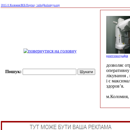
2015 © Коломия ВЕБ Портал
/ info@kolomyya.org
рентгенографія
дозволяє о
оперативну 
Пошук:
лікування ,
і є максима
здоров’я.
м.Коломия, 