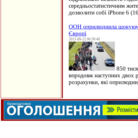
середньостатистичним жите
дозволити собі iPhone 6 (
1
ООН оприлюднила шокуючи
Європі
2015-09-22 06:39:49
850 тися
впродовж наступних двох ро
розрахунки, які оприлюдн