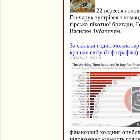
22 вересня голов
Гончарук зустрівся з кома
гірсько-піхотної бригади, 
Василем Зубаничем.
За скільки годин можна зар
країнах світу (інфографіка)
2015-09-23 12:50:31
фінансовий холдинг опублі
підраховано кількість годи