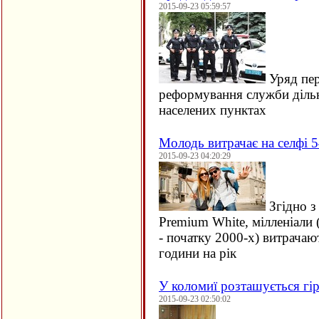
2015-09-23 05:59:57
Уряд пер
реформування служби дільн
населених пунктах
Молодь витрачає на селфі 5
2015-09-23 04:20:29
Згідно з
Premium White, мілленіали 
- початку 2000-х) витрачаю
години на рік
У коломиї розташується гір
2015-09-23 02:50:02