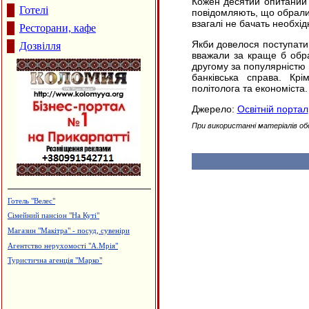
Кожен десятий опитаний 
Готелі
повідомляють, що обрали 
взагалі не бачать необхід
Ресторани, кафе
Якби довелося поступати 
Дозвілля
вважали за краще б обра
другому за популярністю 
банківська справа. Крі
політолога та економіста.
Джерело:
Освітній портал
При використанні матеріалів об
Готель "Велес"
Сімейний пансіон "На Куті"
Магазин "Макітра" - посуд, сувеніри
Агентство нерухомості "А.Мрія"
Туристична агенція "Марко"