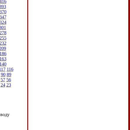
416
393
370
347
324
301
278
255
232
209
186
163
140
117
116
90
89
57
56
24
23
иводу