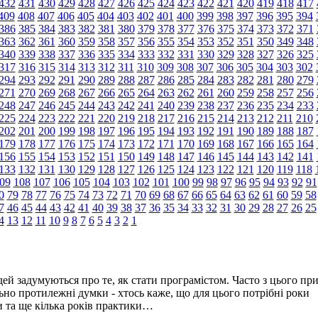
432
431
430
429
428
427
426
425
424
423
422
421
420
419
418
417
409
408
407
406
405
404
403
402
401
400
399
398
397
396
395
394
386
385
384
383
382
381
380
379
378
377
376
375
374
373
372
371
363
362
361
360
359
358
357
356
355
354
353
352
351
350
349
348
340
339
338
337
336
335
334
333
332
331
330
329
328
327
326
325
317
316
315
314
313
312
311
310
309
308
307
306
305
304
303
302
294
293
292
291
290
289
288
287
286
285
284
283
282
281
280
279
271
270
269
268
267
266
265
264
263
262
261
260
259
258
257
256
248
247
246
245
244
243
242
241
240
239
238
237
236
235
234
233
225
224
223
222
221
220
219
218
217
216
215
214
213
212
211
210
202
201
200
199
198
197
196
195
194
193
192
191
190
189
188
187
179
178
177
176
175
174
173
172
171
170
169
168
167
166
165
164
156
155
154
153
152
151
150
149
148
147
146
145
144
143
142
141
133
132
131
130
129
128
127
126
125
124
123
122
121
120
119
118
09
108
107
106
105
104
103
102
101
100
99
98
97
96
95
94
93
92
91
0
79
78
77
76
75
74
73
72
71
70
69
68
67
66
65
64
63
62
61
60
59
58
7
46
45
44
43
42
41
40
39
38
37
36
35
34
33
32
31
30
29
28
27
26
25
4
13
12
11
10
9
8
7
6
5
4
3
2
1
ей задумуються про те, як стати програмістом. Часто з цього пр
но протилежні думки - хтось каже, що для цього потрібні роки
ти та ще кілька років практики…