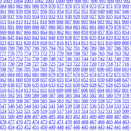
6
1005
1004
1003
1002
1001
1000
999
998
997
996
995
994
993
992
984
983
982
981
980
979
978
977
976
975
974
973
972
971
970
969
961
960
959
958
957
956
955
954
953
952
951
950
949
948
947
946
938
937
936
935
934
933
932
931
930
929
928
927
926
925
924
923
915
914
913
912
911
910
909
908
907
906
905
904
903
902
901
900
892
891
890
889
888
887
886
885
884
883
882
881
880
879
878
877
869
868
867
866
865
864
863
862
861
860
859
858
857
856
855
854
846
845
844
843
842
841
840
839
838
837
836
835
834
833
832
831
823
822
821
820
819
818
817
816
815
814
813
812
811
810
809
808
800
799
798
797
796
795
794
793
792
791
790
789
788
787
786
785
777
776
775
774
773
772
771
770
769
768
767
766
765
764
763
762
754
753
752
751
750
749
748
747
746
745
744
743
742
741
740
739
731
730
729
728
727
726
725
724
723
722
721
720
719
718
717
716
708
707
706
705
704
703
702
701
700
699
698
697
696
695
694
693
685
684
683
682
681
680
679
678
677
676
675
674
673
672
671
670
662
661
660
659
658
657
656
655
654
653
652
651
650
649
648
647
639
638
637
636
635
634
633
632
631
630
629
628
627
626
625
624
616
615
614
613
612
611
610
609
608
607
606
605
604
603
602
601
593
592
591
590
589
588
587
586
585
584
583
582
581
580
579
578
570
569
568
567
566
565
564
563
562
561
560
559
558
557
556
555
547
546
545
544
543
542
541
540
539
538
537
536
535
534
533
532
524
523
522
521
520
519
518
517
516
515
514
513
512
511
510
509
501
500
499
498
497
496
495
494
493
492
491
490
489
488
487
486
478
477
476
475
474
473
472
471
470
469
468
467
466
465
464
463
455
454
453
452
451
450
449
448
447
446
445
444
443
442
441
440