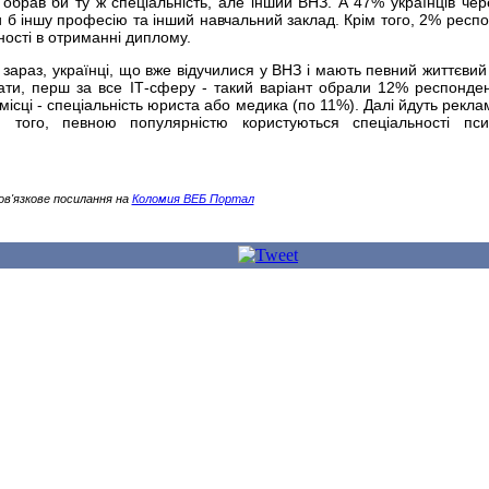
обрав би ту ж спеціальність, але інший ВНЗ. А 47% українців чер
б іншу професію та інший навчальний заклад. Крім того, 2% респо
ності в отриманні диплому.
зараз, українці, що вже відучилися у ВНЗ і мають певний життєвий 
ти, перш за все ІТ-сферу - такий варіант обрали 12% респонден
місці - спеціальність юриста або медика (по 11%). Далі йдуть рекла
м того, певною популярністю користуються спеціальності пси
ов'язкове посилання на
Коломия ВЕБ Портал