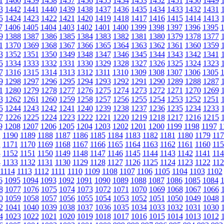
1
1460
1459
1458
1457
1456
1455
1454
1453
1452
1451
1450
1449
3
1442
1441
1440
1439
1438
1437
1436
1435
1434
1433
1432
1431
5
1424
1423
1422
1421
1420
1419
1418
1417
1416
1415
1414
1413
7
1406
1405
1404
1403
1402
1401
1400
1399
1398
1397
1396
1395
9
1388
1387
1386
1385
1384
1383
1382
1381
1380
1379
1378
1377
1
1370
1369
1368
1367
1366
1365
1364
1363
1362
1361
1360
1359
3
1352
1351
1350
1349
1348
1347
1346
1345
1344
1343
1342
1341
5
1334
1333
1332
1331
1330
1329
1328
1327
1326
1325
1324
1323
7
1316
1315
1314
1313
1312
1311
1310
1309
1308
1307
1306
1305
9
1298
1297
1296
1295
1294
1293
1292
1291
1290
1289
1288
1287
1
1280
1279
1278
1277
1276
1275
1274
1273
1272
1271
1270
1269
3
1262
1261
1260
1259
1258
1257
1256
1255
1254
1253
1252
1251
5
1244
1243
1242
1241
1240
1239
1238
1237
1236
1235
1234
1233
7
1226
1225
1224
1223
1222
1221
1220
1219
1218
1217
1216
1215
9
1208
1207
1206
1205
1204
1203
1202
1201
1200
1199
1198
1197
1
1
1190
1189
1188
1187
1186
1185
1184
1183
1182
1181
1180
1179
117
2
1171
1170
1169
1168
1167
1166
1165
1164
1163
1162
1161
1160
115
3
1152
1151
1150
1149
1148
1147
1146
1145
1144
1143
1142
1141
114
4
1133
1132
1131
1130
1129
1128
1127
1126
1125
1124
1123
1122
112
1114
1113
1112
1111
1110
1109
1108
1107
1106
1105
1104
1103
1102
6
1095
1094
1093
1092
1091
1090
1089
1088
1087
1086
1085
1084
8
1077
1076
1075
1074
1073
1072
1071
1070
1069
1068
1067
1066
0
1059
1058
1057
1056
1055
1054
1053
1052
1051
1050
1049
1048
2
1041
1040
1039
1038
1037
1036
1035
1034
1033
1032
1031
1030
4
1023
1022
1021
1020
1019
1018
1017
1016
1015
1014
1013
1012