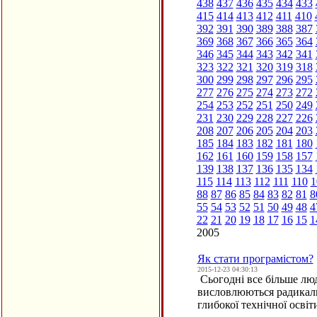
438
437
436
435
434
433
415
414
413
412
411
410
392
391
390
389
388
387
369
368
367
366
365
364
346
345
344
343
342
341
323
322
321
320
319
318
300
299
298
297
296
295
277
276
275
274
273
272
254
253
252
251
250
249
231
230
229
228
227
226
208
207
206
205
204
203
185
184
183
182
181
180
162
161
160
159
158
157
139
138
137
136
135
134
115
114
113
112
111
110
1
88
87
86
85
84
83
82
81
8
55
54
53
52
51
50
49
48
4
22
21
20
19
18
17
16
15
1
2005
Як стати програмістом?
2015-12-23 04:30:13
Сьогодні все більше люд
висловлюються радикаль
глибокої технічної осві