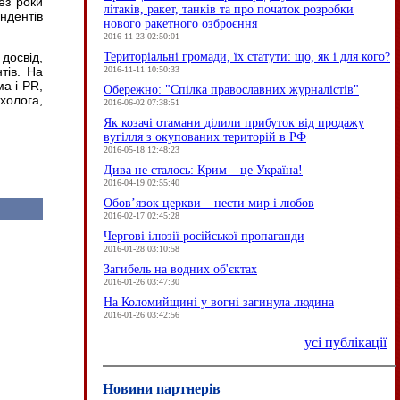
ез роки
літаків, ракет, танків та про початок розробки
ндентів
нового ракетного озброєння
2016-11-23 02:50:01
Територіальні громади, їх статути: що, як і для кого?
досвід,
2016-11-11 10:50:33
тів. На
ма і
PR
,
Обережно: "Спілка православних журналістів"
холога,
2016-06-02 07:38:51
Як козачі отамани ділили прибуток від продажу
вугілля з окупованих територій в РФ
2016-05-18 12:48:23
Дива не сталось: Крим – це Україна!
2016-04-19 02:55:40
Обов’язок церкви – нести мир і любов
2016-02-17 02:45:28
Чергові ілюзії російської пропаганди
2016-01-28 03:10:58
Загибель на водних об'єктах
2016-01-26 03:47:30
На Коломийщині у вогні загинула людина
2016-01-26 03:42:56
усі публікації
Новини партнерів