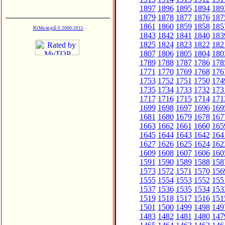
1897
1896
1895
1894
189
1879
1878
1877
1876
187
1861
1860
1859
1858
185
Ю.Молодій © 2000-2015
1843
1842
1841
1840
183
1825
1824
1823
1822
182
1807
1806
1805
1804
180
1789
1788
1787
1786
178
1771
1770
1769
1768
176
1753
1752
1751
1750
174
1735
1734
1733
1732
173
1717
1716
1715
1714
171
1699
1698
1697
1696
169
1681
1680
1679
1678
167
1663
1662
1661
1660
165
1645
1644
1643
1642
164
1627
1626
1625
1624
162
1609
1608
1607
1606
160
1591
1590
1589
1588
158
1573
1572
1571
1570
156
1555
1554
1553
1552
155
1537
1536
1535
1534
153
1519
1518
1517
1516
151
1501
1500
1499
1498
149
1483
1482
1481
1480
147