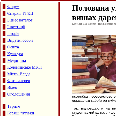
Половина у
Форум
Єпархія УГКЦ
вишах дар
Бізнес каталог
Коломия ВЕБ Портал | Публіцистика та а
Інвестиції
Історія
Видатні особи
Освіта
Культура
Медицина
Коломийське МБТІ
Місто. Влада
Фотогалерея
Відео
Оголошення
розробка програмного з
порталом rabota.ua спіл
Туризм
Так, відповідаючи на п
студентський шлях, лише 
Горящі путівки