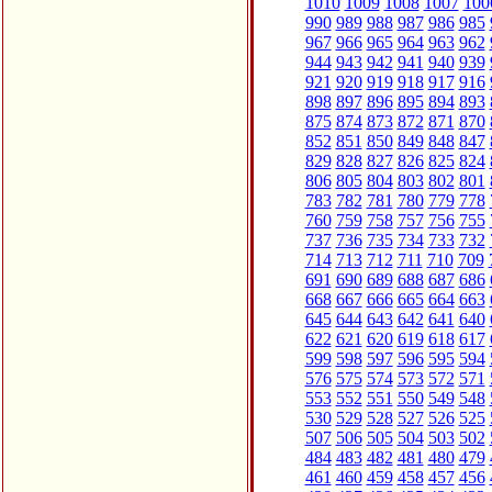
1010
1009
1008
1007
100
990
989
988
987
986
985
967
966
965
964
963
962
944
943
942
941
940
939
921
920
919
918
917
916
898
897
896
895
894
893
875
874
873
872
871
870
852
851
850
849
848
847
829
828
827
826
825
824
806
805
804
803
802
801
783
782
781
780
779
778
760
759
758
757
756
755
737
736
735
734
733
732
714
713
712
711
710
709
691
690
689
688
687
686
668
667
666
665
664
663
645
644
643
642
641
640
622
621
620
619
618
617
599
598
597
596
595
594
576
575
574
573
572
571
553
552
551
550
549
548
530
529
528
527
526
525
507
506
505
504
503
502
484
483
482
481
480
479
461
460
459
458
457
456