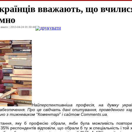
країнців вважають, що вчилис
емно
наліз | 2013-04-24 01:30:44
друкувати
Найперспективніша професія, на думку україн
абезпечення. Про це свідчать дані опитування, проведеного ка
ьно з тижневиком “Коментарі” і сайтом Comments.ua.
итання, яку б професію обрали, якби була можливість повтори
35% респондентів відповіли, що обрали б ту ж спеціальність і той 