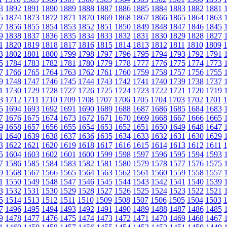
3
1892
1891
1890
1889
1888
1887
1886
1885
1884
1883
1882
1881
5
1874
1873
1872
1871
1870
1869
1868
1867
1866
1865
1864
1863
7
1856
1855
1854
1853
1852
1851
1850
1849
1848
1847
1846
1845
9
1838
1837
1836
1835
1834
1833
1832
1831
1830
1829
1828
1827
1
1820
1819
1818
1817
1816
1815
1814
1813
1812
1811
1810
1809
3
1802
1801
1800
1799
1798
1797
1796
1795
1794
1793
1792
1791
5
1784
1783
1782
1781
1780
1779
1778
1777
1776
1775
1774
1773
7
1766
1765
1764
1763
1762
1761
1760
1759
1758
1757
1756
1755
9
1748
1747
1746
1745
1744
1743
1742
1741
1740
1739
1738
1737
1
1730
1729
1728
1727
1726
1725
1724
1723
1722
1721
1720
1719
3
1712
1711
1710
1709
1708
1707
1706
1705
1704
1703
1702
1701
5
1694
1693
1692
1691
1690
1689
1688
1687
1686
1685
1684
1683
7
1676
1675
1674
1673
1672
1671
1670
1669
1668
1667
1666
1665
9
1658
1657
1656
1655
1654
1653
1652
1651
1650
1649
1648
1647
1
1640
1639
1638
1637
1636
1635
1634
1633
1632
1631
1630
1629
3
1622
1621
1620
1619
1618
1617
1616
1615
1614
1613
1612
1611
5
1604
1603
1602
1601
1600
1599
1598
1597
1596
1595
1594
1593
7
1586
1585
1584
1583
1582
1581
1580
1579
1578
1577
1576
1575
9
1568
1567
1566
1565
1564
1563
1562
1561
1560
1559
1558
1557
1
1550
1549
1548
1547
1546
1545
1544
1543
1542
1541
1540
1539
3
1532
1531
1530
1529
1528
1527
1526
1525
1524
1523
1522
1521
5
1514
1513
1512
1511
1510
1509
1508
1507
1506
1505
1504
1503
7
1496
1495
1494
1493
1492
1491
1490
1489
1488
1487
1486
1485
9
1478
1477
1476
1475
1474
1473
1472
1471
1470
1469
1468
1467