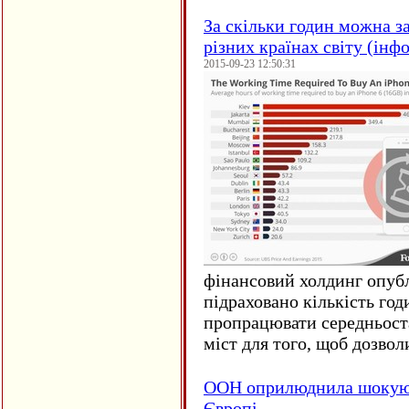
За скільки годин можна з
різних країнах світу (інф
2015-09-23 12:50:31
фінансовий холдинг опубл
підраховано кількість год
пропрацювати середньост
міст для того, щоб дозволи
ООН оприлюднила шокуюч
Європі