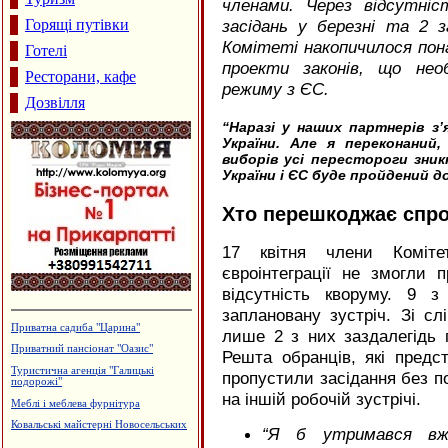
членами. Через відсутні
Горящі путівки
засідань у березні та 2 з
Комітеті накопичилося пона
Готелі
проекти законів, що необх
Ресторани, кафе
режиму з ЄС.
Дозвілля
“
Наразі у наших партнерів з’
України. Але я переконаний,
виборів усі перестороги зник
України і ЄС буде пройдений д
Хто перешкоджає спр
17 квітня члени Коміт
євроінтеграції не змогли 
відсутність кворуму. 9 
заплановану зустріч. Зі слі
Приватна садиба "Царина"
лише 2 з них заздалегідь 
Приватний пансіонат "Оазис"
Решта обранців, які предст
Туристична агенція "Галицькі
пропустили засідання без п
подорожі"
на іншій робочій зустрічі.
Меблі і меблева фурнітура
Ковальські майстерні Новосельських
“
Я б утримався вжи