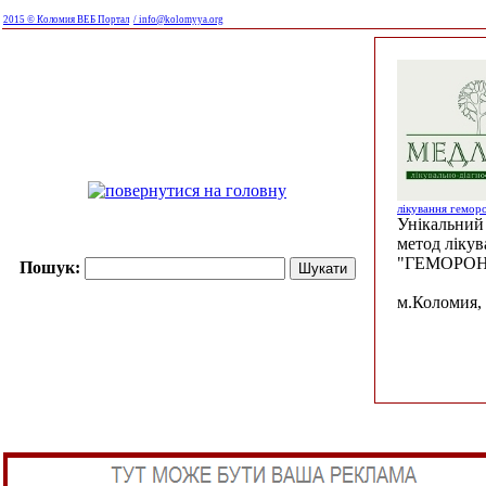
2015 © Коломия ВЕБ Портал
/ info@kolomyya.org
лікування гемор
Унікальний 
метод ліку
"ГЕМОРОН
Пошук:
м.Коломия, 