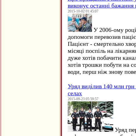
виконує останні бажання 
2015-10-02 01:45:07
У 2006-ому році 
допомоги перевозив пацієн
Пацієнт - смертельно хво
місяці поспіль на лікарня
дуже хотів побачити кана
хотів трошки побути на со
води, перш ніж знову пове
Уряд виділив 140 млн грн
селах
2015-09-23 05:59:57
Уряд пер