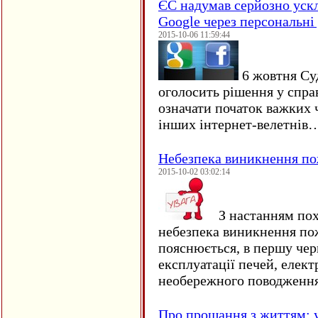
ЄC надумав серйозно уск
Google через персональні 
2015-10-06 11:59:44
6 жовтня Су
оголосить рішення у спра
означати початок важких ч
інших інтернет-велетнів
Небезпека виникнення п
2015-10-02 03:02:14
З настанням пох
небезпека виникнення по
пояснюється, в першу чер
експлуатації печей, елект
необережного поводження
Про прощання з життям: у