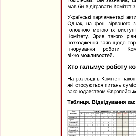
мав би відігравати Комітет з
Українські парламентарі ак
Однак, на фоні зірваного 
головною метою їх виступ
Комітету. Зрив такого рів
розходження заяв щодо євро
ігнорування роботи Ко
вікно можливостей.
Хто гальмує роботу ко
На розгляді в Комітеті нако
які стосуються питань суміс
законодавством Європейськ
Таблиця. Відвідування зас