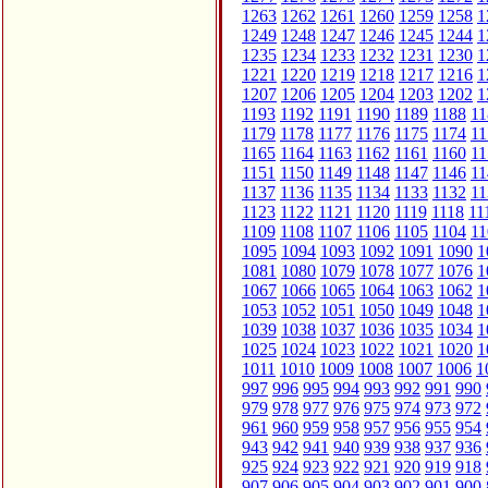
1263
1262
1261
1260
1259
1258
1
1249
1248
1247
1246
1245
1244
1
1235
1234
1233
1232
1231
1230
1
1221
1220
1219
1218
1217
1216
1
1207
1206
1205
1204
1203
1202
1
1193
1192
1191
1190
1189
1188
11
1179
1178
1177
1176
1175
1174
11
1165
1164
1163
1162
1161
1160
11
1151
1150
1149
1148
1147
1146
11
1137
1136
1135
1134
1133
1132
11
1123
1122
1121
1120
1119
1118
11
1109
1108
1107
1106
1105
1104
11
1095
1094
1093
1092
1091
1090
1
1081
1080
1079
1078
1077
1076
1
1067
1066
1065
1064
1063
1062
1
1053
1052
1051
1050
1049
1048
1
1039
1038
1037
1036
1035
1034
1
1025
1024
1023
1022
1021
1020
1
1011
1010
1009
1008
1007
1006
1
997
996
995
994
993
992
991
990
979
978
977
976
975
974
973
972
961
960
959
958
957
956
955
954
943
942
941
940
939
938
937
936
925
924
923
922
921
920
919
918
907
906
905
904
903
902
901
900