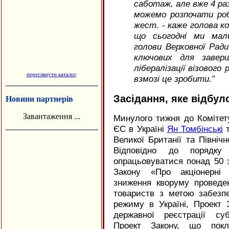
саботаж, але вже 4 раз
можемо розпочати роб
жест. - каже голова к
що сьогодні ми мал
голови Верховної Ради
ключових для завер
лібералізації візовог
переглянути каталог
взмозі це зробити.”
Засідання, яке відбу
Новини партнерів
Завантаження ...
Минулого тижня до Комітет
ЄС в Україні
Ян Томбінські
т
Великої Британії та Північн
Відповідно до порядку
опрацьовуватися понад 50 з
Закону «Про акціонерні 
зниження кворуму проведен
товариств з метою забезпе
режиму в Україні, Проект
державної реєстрації суб
Проект Закону, що пок