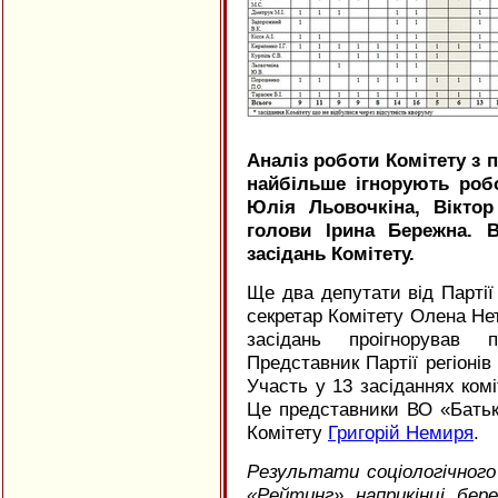
Аналіз роботи Комітету з п
найбільше ігнорують робо
Юлія Льовочкіна, Віктор
голови Ірина Бережна. 
засідань Комітету.
Ще два депутати від Партії
секретар Комітету Олена Нет
засідань проігнорував п
Представник Партії регіонів
Участь у 13 засіданнях комі
Це представники ВО «Батьк
Комітету
Григорій Немиря
.
Результати соціологічного
«Рейтинг» наприкінці бер