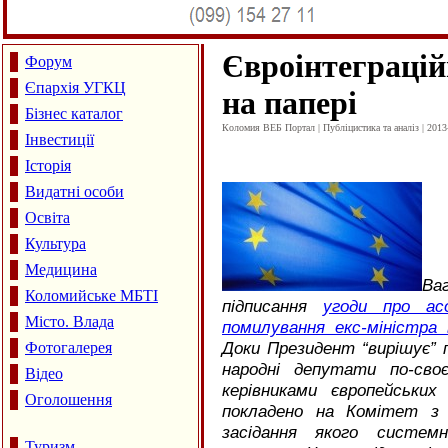
Євроінтеграцій
Форум
Єпархія УГКЦ
на папері
Бізнес каталог
Коломия ВЕБ Портал | Публіцистика та аналіз | 2013
Інвестиції
Історія
Видатні особи
Освіта
Культура
Медицина
Ва
Коломийське МБТІ
підписання
угоди про ас
Місто. Влада
помилування екс-міністра
Доки Президент “вирішує” 
Фотогалерея
народні депутати по-сво
Відео
керівниками європейськи
Оголошення
покладено на Комітет з п
засідання якого систем
Туризм