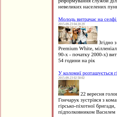
реформування служби діл
невеликих населених пун
Молодь витрачає на селфі 
2015-09-23 04:20:29
Згідно з
Premium White, мілленіал
90-х - початку 2000-х) ви
54 години на рік
У коломиї розташується г
2015-09-23 02:50:02
22 вересня голо
Гончарук зустрівся з ком
гірсько-піхотної бригади,
підполковником Василем 