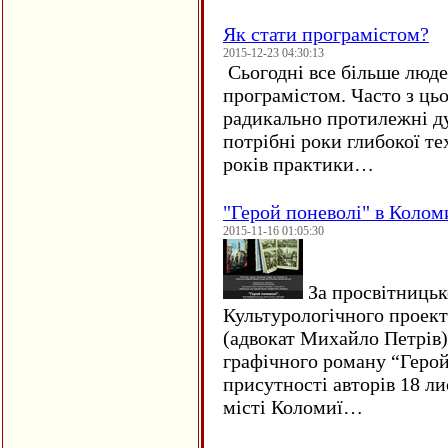
Як стати програмістом?
2015-12-23 04:30:13
Сьогодні все більше люде
програмістом. Часто з ць
радикально протилежні ду
потрібні роки глибокої те
років практики…
"Герой поневолі" в Колом
2015-11-16 01:05:30
За просвітницько
Культурологічного проект
(адвокат Михайло Петрів)
графічного роману “Герой 
присутності авторів 18 ли
місті Коломиї…