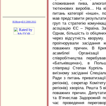
споживання пива, алкогол
тютюнових виробів… На кін
питань категорії «інше», 
мав представити результати
Ю.Молодій © 2000-2015
груп та стратегію комунікац
асоціацію ЄС – Україна. З
Однак, більшість із обіцян
через відсутність кворуму.
проігнорували засідання 
поважних причин. В Крим
асамблеї Організації 
співробітництва перебув
«Батьківщина»), в Польщ
співпраці Степан Курпіль
виїзному засіданні Спеціаль
Ради з питань приватизації
регіонів), секретар Коміте
регіонів) хворіла. Решта 5 
поважних причин. Депутати
та В’ячеслав Задорожній п
час проведення перегово