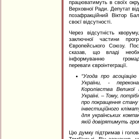
працюватимуть в своїх окр
Верховної Ради. Депутат від
позафракційний Віктор Ба
своєї відсутності.
Через відсутність кворум
заключної частини прог
Європейського Союзу. По
сказав, що владі необх
інформуванню грома
переваги євроінтеграції.
“
Угода про асоціацію
України, - перекон
Королівства Великої Б
Україні. – Тому, потріб
про покращення стану 
інвестиційного кліма
для українських компа
якій довірятимуть гро
Цю думку підтримав і голов
Томбінські. Він зазначив, 