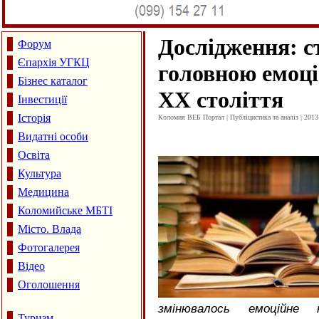
Дослідження: с
Форум
Єпархія УГКЦ
головною емоці
Бізнес каталог
ХХ століття
Інвестиції
Історія
Коломия ВЕБ Портал | Публіцистика та аналіз | 2013
Видатні особи
Освіта
Культура
Медицина
Коломийське МБТІ
Місто. Влада
Фотогалерея
Відео
Оголошення
змінювалось емоційне 
Туризм