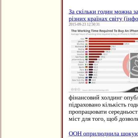
За скільки годин можна з
різних країнах світу (інф
2015-09-23 12:50:31
фінансовий холдинг опубл
підраховано кількість год
пропрацювати середньост
міст для того, щоб дозволи
ООН оприлюднила шокуюч