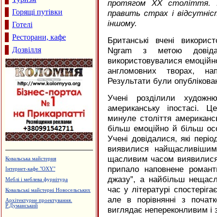
протягом
XX
століття. В
Горящі путівки
править страх і відсутніс
іншому.
Готелі
Ресторани, кафе
Британські вчені викори
Дозвілля
Ngram з метою довіда
використовувалися емоційно
англомовних творах, на
Результати були опублікова
Учені розділили художню
американську іпостасі. 
минуле століття американс
більш емоційно й більш особ
Учені довідалися, які періо
виявилися найщасливішим
щасливим часом виявилися
Ковальська майстерня
припало наповнене романт
Інтернет-кафе "OXY"
джазу”, а найбільш нещасл
Меблі і меблева фурнітура
час у літературі спостеріга
Ковальські майстерні Новосельських
але в порівнянні з почат
Архітектурне проектування.
Р.Думанський
виглядає непереконливим і 