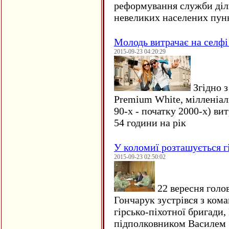
реформування служби діл
невеликих населених пун
Молодь витрачає на селфі 
2015-09-23 04:20:29
Згідно з
Premium White, мілленіал
90-х - початку 2000-х) ви
54 години на рік
У коломиї розташується г
2015-09-23 02:50:02
22 вересня голо
Гончарук зустрівся з ком
гірсько-піхотної бригади,
підполковником Василем 