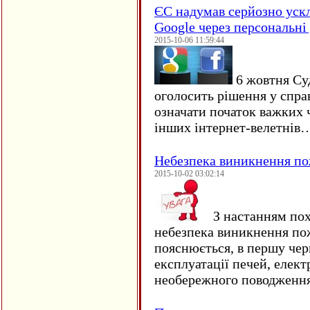
ЄC надумав серйозно уск
Google через персональні 
2015-10-06 11:59:44
6 жовтня Су
оголосить рішення у спра
означати початок важких ч
інших інтернет-велетнів
Небезпека виникнення п
2015-10-02 03:02:14
З настанням пох
небезпека виникнення по
пояснюється, в першу чер
експлуатації печей, елект
необережного поводження