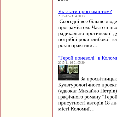
Як стати програмістом?
2015-12-23 04:30:13
Сьогодні все більше люде
програмістом. Часто з ць
радикально протилежні ду
потрібні роки глибокої те
років практики…
"Герой поневолі" в Колом
2015-11-16 01:05:30
За просвітницько
Культурологічного проект
(адвокат Михайло Петрів)
графічного роману “Герой 
присутності авторів 18 ли
місті Коломиї…