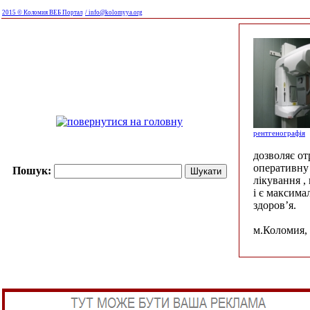
2015 © Коломия ВЕБ Портал
/ info@kolomyya.org
рентгенографія
дозволяє о
оперативну 
Пошук:
лікування ,
і є максима
здоров’я.
м.Коломия, 