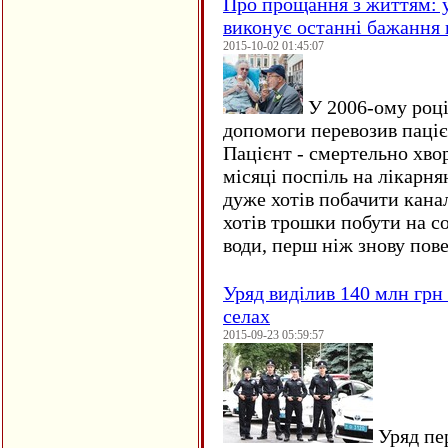
Про прощання з життям: у
виконує останні бажання 
2015-10-02 01:45:07
У 2006-ому році 
допомоги перевозив пацієн
Пацієнт - смертельно хво
місяці поспіль на лікарня
дуже хотів побачити кана
хотів трошки побути на со
води, перш ніж знову пове
Уряд виділив 140 млн грн
селах
2015-09-23 05:59:57
Уряд пер