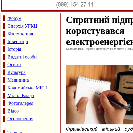
Спритний підпр
Форум
Єпархія УГКЦ
користувався
Бізнес каталог
електроенергіє
Інвестиції
Історія
Коломия ВЕБ Портал | Публіцистика та аналіз | 2013
Видатні особи
Освіта
Культура
Медицина
Коломийське МБТІ
Місто. Влада
Фотогалерея
Відео
Оголошення
Франківський міський су
Туризм