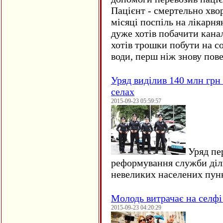
Пацієнт - смертельно хво
місяці поспіль на лікарня
дуже хотів побачити кана
хотів трошки побути на со
води, перш ніж знову пове
Уряд виділив 140 млн грн
селах
2015-09-23 05:59:57
Уряд пер
реформування служби діл
невеликих населених пун
Молодь витрачає на селфі 
2015-09-23 04:20:29