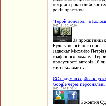
потрібні роки глибокої те
років практики…
"Герой поневолі" в Колом
2015-11-16 01:05:30
За просвітницько
Культурологічного проект
(адвокат Михайло Петрів)
графічного роману “Герой 
присутності авторів 18 ли
місті Коломиї…
ЄC надумав серйозно уск
Google через персональні 
2015-10-06 11:59:44
6 жовтня Су