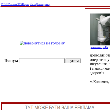
2015 © Коломия ВЕБ Портал
/ info@kolomyya.org
рентгенографія
дозволяє о
оперативну 
Пошук:
лікування ,
і є максима
здоров’я.
м.Коломия, 