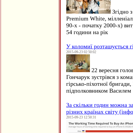
Згідно з
Premium White, мілленіал
90-х - початку 2000-х) ви
54 години на рік
У коломиї розташується г
2015-09-23 02:50:02
22 вересня голо
Гончарук зустрівся з ком
гірсько-піхотної бригади,
підполковником Василем 
За скільки годин можна з
різних країнах світу (інф
2015-09-23 12:50:31