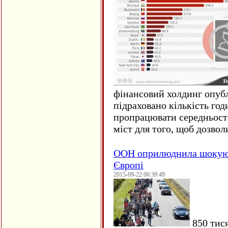
фінансовий холдинг опубл
підраховано кількість год
пропрацювати середньост
міст для того, щоб дозволи
ООН оприлюднила шокуюч
Європі
2015-09-22 06:39:49
850 тися