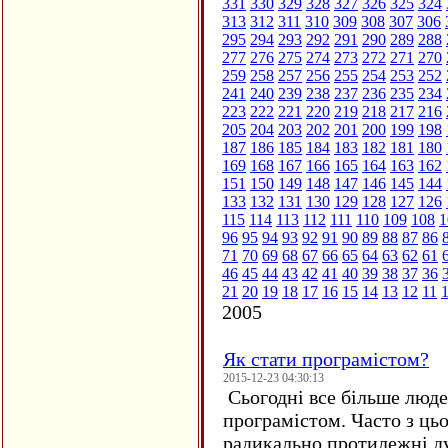
331
330
329
328
327
326
325
324
313
312
311
310
309
308
307
306
295
294
293
292
291
290
289
288
277
276
275
274
273
272
271
270
259
258
257
256
255
254
253
252
241
240
239
238
237
236
235
234
223
222
221
220
219
218
217
216
205
204
203
202
201
200
199
198
187
186
185
184
183
182
181
180
169
168
167
166
165
164
163
162
151
150
149
148
147
146
145
144
133
132
131
130
129
128
127
126
115
114
113
112
111
110
109
108
1
96
95
94
93
92
91
90
89
88
87
86
71
70
69
68
67
66
65
64
63
62
61
46
45
44
43
42
41
40
39
38
37
36
21
20
19
18
17
16
15
14
13
12
11
2005
Як стати програмістом?
2015-12-23 04:30:13
Сьогодні все більше люде
програмістом. Часто з ць
радикально протилежні ду