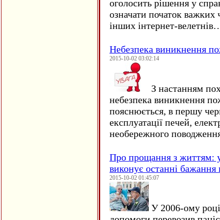
оголосить рішення у спра
означати початок важких ч
інших інтернет-велетнів
Небезпека виникнення п
2015-10-02 03:02:14
З настанням пох
небезпека виникнення по
пояснюється, в першу чер
експлуатації печей, елект
необережного поводження
Про прощання з життям: у
виконує останні бажання 
2015-10-02 01:45:07
У 2006-ому році 
допомоги перевозив пацієн