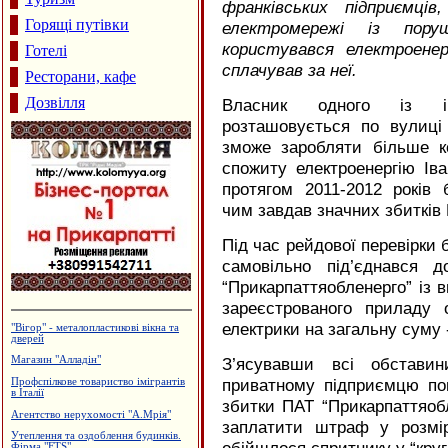
франківських підприємці
Горящі путівки
електромережі із пору
користувався електроене
Готелі
сплачував за неї.
Ресторани, кафе
Дозвілля
Власник одного із ів
розташовується по вулиці
зможе заробляти більше к
спожиту електроенергію Ів
протягом 2011-2012 років 
чим завдав значних збитків
Під час рейдової перевірки
самовільно під’єднався д
“Прикарпаттяобленерго” із
зареєстрованого приладу о
електрики на загальну суму 
Будівельний центр "ВАШ ДІМ"
Архітектурне проектування.
З’ясувавши всі обстави
Р.Думанський
приватному підприємцю по
Виробництво жалюзі, ПКВП "Люкс-
сервіс"
збитки ПАТ “Прикарпаттяобл
Магазин "Стиль Пласт" -
заплатити штраф у розмір
металопластикові вікна та двері
Виробництво еластичної резинки