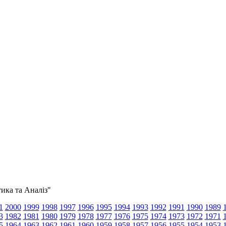
тика та Аналіз"
1
2000
1999
1998
1997
1996
1995
1994
1993
1992
1991
1990
1989
3
1982
1981
1980
1979
1978
1977
1976
1975
1974
1973
1972
1971
5
1964
1963
1962
1961
1960
1959
1958
1957
1956
1955
1954
1953