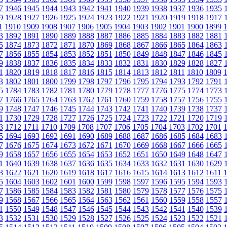
7
1946
1945
1944
1943
1942
1941
1940
1939
1938
1937
1936
1935
9
1928
1927
1926
1925
1924
1923
1922
1921
1920
1919
1918
1917
1
1910
1909
1908
1907
1906
1905
1904
1903
1902
1901
1900
1899
3
1892
1891
1890
1889
1888
1887
1886
1885
1884
1883
1882
1881
5
1874
1873
1872
1871
1870
1869
1868
1867
1866
1865
1864
1863
7
1856
1855
1854
1853
1852
1851
1850
1849
1848
1847
1846
1845
9
1838
1837
1836
1835
1834
1833
1832
1831
1830
1829
1828
1827
1
1820
1819
1818
1817
1816
1815
1814
1813
1812
1811
1810
1809
3
1802
1801
1800
1799
1798
1797
1796
1795
1794
1793
1792
1791
5
1784
1783
1782
1781
1780
1779
1778
1777
1776
1775
1774
1773
7
1766
1765
1764
1763
1762
1761
1760
1759
1758
1757
1756
1755
9
1748
1747
1746
1745
1744
1743
1742
1741
1740
1739
1738
1737
1
1730
1729
1728
1727
1726
1725
1724
1723
1722
1721
1720
1719
3
1712
1711
1710
1709
1708
1707
1706
1705
1704
1703
1702
1701
5
1694
1693
1692
1691
1690
1689
1688
1687
1686
1685
1684
1683
7
1676
1675
1674
1673
1672
1671
1670
1669
1668
1667
1666
1665
9
1658
1657
1656
1655
1654
1653
1652
1651
1650
1649
1648
1647
1
1640
1639
1638
1637
1636
1635
1634
1633
1632
1631
1630
1629
3
1622
1621
1620
1619
1618
1617
1616
1615
1614
1613
1612
1611
5
1604
1603
1602
1601
1600
1599
1598
1597
1596
1595
1594
1593
7
1586
1585
1584
1583
1582
1581
1580
1579
1578
1577
1576
1575
9
1568
1567
1566
1565
1564
1563
1562
1561
1560
1559
1558
1557
1
1550
1549
1548
1547
1546
1545
1544
1543
1542
1541
1540
1539
3
1532
1531
1530
1529
1528
1527
1526
1525
1524
1523
1522
1521