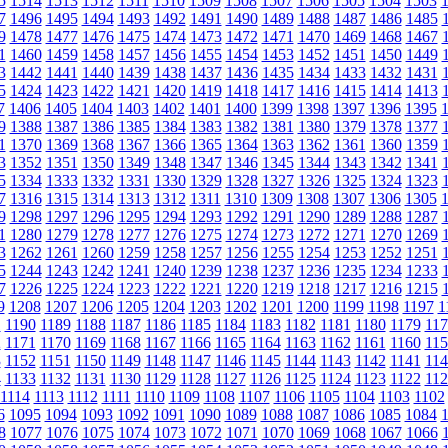
5
1514
1513
1512
1511
1510
1509
1508
1507
1506
1505
1504
1503
7
1496
1495
1494
1493
1492
1491
1490
1489
1488
1487
1486
1485
9
1478
1477
1476
1475
1474
1473
1472
1471
1470
1469
1468
1467
1
1460
1459
1458
1457
1456
1455
1454
1453
1452
1451
1450
1449
3
1442
1441
1440
1439
1438
1437
1436
1435
1434
1433
1432
1431
5
1424
1423
1422
1421
1420
1419
1418
1417
1416
1415
1414
1413
7
1406
1405
1404
1403
1402
1401
1400
1399
1398
1397
1396
1395
9
1388
1387
1386
1385
1384
1383
1382
1381
1380
1379
1378
1377
1
1370
1369
1368
1367
1366
1365
1364
1363
1362
1361
1360
1359
3
1352
1351
1350
1349
1348
1347
1346
1345
1344
1343
1342
1341
5
1334
1333
1332
1331
1330
1329
1328
1327
1326
1325
1324
1323
7
1316
1315
1314
1313
1312
1311
1310
1309
1308
1307
1306
1305
9
1298
1297
1296
1295
1294
1293
1292
1291
1290
1289
1288
1287
1
1280
1279
1278
1277
1276
1275
1274
1273
1272
1271
1270
1269
3
1262
1261
1260
1259
1258
1257
1256
1255
1254
1253
1252
1251
5
1244
1243
1242
1241
1240
1239
1238
1237
1236
1235
1234
1233
7
1226
1225
1224
1223
1222
1221
1220
1219
1218
1217
1216
1215
9
1208
1207
1206
1205
1204
1203
1202
1201
1200
1199
1198
1197
1
1
1190
1189
1188
1187
1186
1185
1184
1183
1182
1181
1180
1179
117
2
1171
1170
1169
1168
1167
1166
1165
1164
1163
1162
1161
1160
115
3
1152
1151
1150
1149
1148
1147
1146
1145
1144
1143
1142
1141
114
4
1133
1132
1131
1130
1129
1128
1127
1126
1125
1124
1123
1122
112
1114
1113
1112
1111
1110
1109
1108
1107
1106
1105
1104
1103
1102
6
1095
1094
1093
1092
1091
1090
1089
1088
1087
1086
1085
1084
8
1077
1076
1075
1074
1073
1072
1071
1070
1069
1068
1067
1066