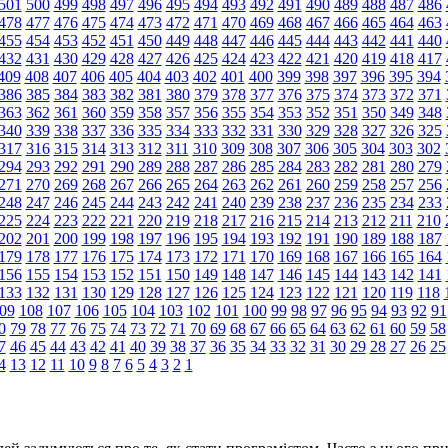
501
500
499
498
497
496
495
494
493
492
491
490
489
488
487
486
478
477
476
475
474
473
472
471
470
469
468
467
466
465
464
463
455
454
453
452
451
450
449
448
447
446
445
444
443
442
441
440
432
431
430
429
428
427
426
425
424
423
422
421
420
419
418
417
409
408
407
406
405
404
403
402
401
400
399
398
397
396
395
394
386
385
384
383
382
381
380
379
378
377
376
375
374
373
372
371
363
362
361
360
359
358
357
356
355
354
353
352
351
350
349
348
340
339
338
337
336
335
334
333
332
331
330
329
328
327
326
325
317
316
315
314
313
312
311
310
309
308
307
306
305
304
303
302
294
293
292
291
290
289
288
287
286
285
284
283
282
281
280
279
271
270
269
268
267
266
265
264
263
262
261
260
259
258
257
256
248
247
246
245
244
243
242
241
240
239
238
237
236
235
234
233
225
224
223
222
221
220
219
218
217
216
215
214
213
212
211
210
202
201
200
199
198
197
196
195
194
193
192
191
190
189
188
187
179
178
177
176
175
174
173
172
171
170
169
168
167
166
165
164
156
155
154
153
152
151
150
149
148
147
146
145
144
143
142
141
133
132
131
130
129
128
127
126
125
124
123
122
121
120
119
118
09
108
107
106
105
104
103
102
101
100
99
98
97
96
95
94
93
92
91
0
79
78
77
76
75
74
73
72
71
70
69
68
67
66
65
64
63
62
61
60
59
58
7
46
45
44
43
42
41
40
39
38
37
36
35
34
33
32
31
30
29
28
27
26
25
4
13
12
11
10
9
8
7
6
5
4
3
2
1