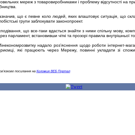
говельних мереж з товаровиробниками і проблему відсутності на пр
обництва.
значив, що є певне коло людей, яких влаштовує ситуація, що скла
обістські групи заблокувати законопроект.
подівання, що все-таки вдасться знайти з ними спільну мову, компр
ез парламент, встановивши чіткі та прозорі правила внутрішньої то
некономрозвитку надало роз’яснення щодо роботи інтернет-магаз
приємці, які працюють через Мережу, повинні укладати зі спож
ов'язкове посилання на
Коломия ВЕБ Портал