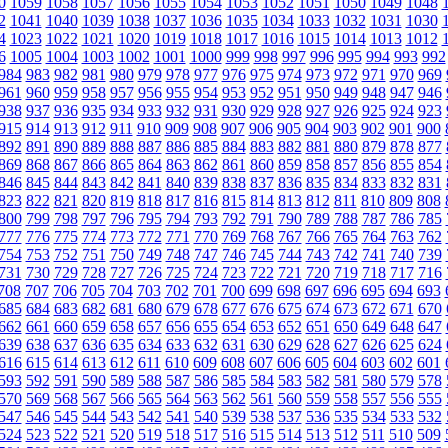
0
1059
1058
1057
1056
1055
1054
1053
1052
1051
1050
1049
1048
2
1041
1040
1039
1038
1037
1036
1035
1034
1033
1032
1031
1030
4
1023
1022
1021
1020
1019
1018
1017
1016
1015
1014
1013
1012
6
1005
1004
1003
1002
1001
1000
999
998
997
996
995
994
993
992
984
983
982
981
980
979
978
977
976
975
974
973
972
971
970
969
961
960
959
958
957
956
955
954
953
952
951
950
949
948
947
946
938
937
936
935
934
933
932
931
930
929
928
927
926
925
924
923
915
914
913
912
911
910
909
908
907
906
905
904
903
902
901
900
892
891
890
889
888
887
886
885
884
883
882
881
880
879
878
877
869
868
867
866
865
864
863
862
861
860
859
858
857
856
855
854
846
845
844
843
842
841
840
839
838
837
836
835
834
833
832
831
823
822
821
820
819
818
817
816
815
814
813
812
811
810
809
808
800
799
798
797
796
795
794
793
792
791
790
789
788
787
786
785
777
776
775
774
773
772
771
770
769
768
767
766
765
764
763
762
754
753
752
751
750
749
748
747
746
745
744
743
742
741
740
739
731
730
729
728
727
726
725
724
723
722
721
720
719
718
717
716
708
707
706
705
704
703
702
701
700
699
698
697
696
695
694
693
685
684
683
682
681
680
679
678
677
676
675
674
673
672
671
670
662
661
660
659
658
657
656
655
654
653
652
651
650
649
648
647
639
638
637
636
635
634
633
632
631
630
629
628
627
626
625
624
616
615
614
613
612
611
610
609
608
607
606
605
604
603
602
601
593
592
591
590
589
588
587
586
585
584
583
582
581
580
579
578
570
569
568
567
566
565
564
563
562
561
560
559
558
557
556
555
547
546
545
544
543
542
541
540
539
538
537
536
535
534
533
532
524
523
522
521
520
519
518
517
516
515
514
513
512
511
510
509