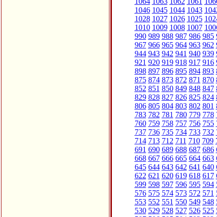
1064
1063
1062
1061
106
1046
1045
1044
1043
104
1028
1027
1026
1025
102
1010
1009
1008
1007
100
990
989
988
987
986
985
967
966
965
964
963
962
944
943
942
941
940
939
921
920
919
918
917
916
898
897
896
895
894
893
875
874
873
872
871
870
852
851
850
849
848
847
829
828
827
826
825
824
806
805
804
803
802
801
783
782
781
780
779
778
760
759
758
757
756
755
737
736
735
734
733
732
714
713
712
711
710
709
691
690
689
688
687
686
668
667
666
665
664
663
645
644
643
642
641
640
622
621
620
619
618
617
599
598
597
596
595
594
576
575
574
573
572
571
553
552
551
550
549
548
530
529
528
527
526
525