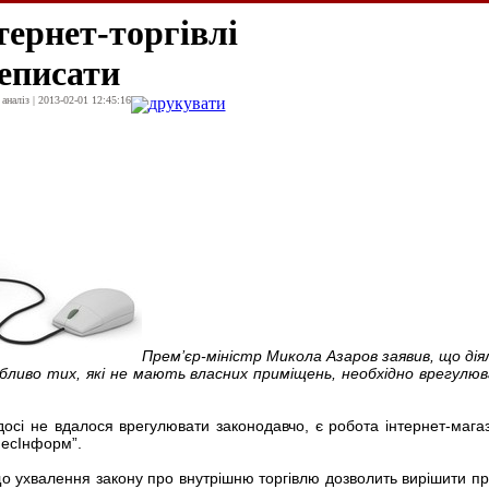
тернет-торгівлі
еписати
наліз | 2013-02-01 12:45:16
друкувати
Прем’єр-міністр Микола Азаров заявив, що дія
бливо тих, які не мають власних приміщень, необхідно врегулю
досі не вдалося врегулювати законодавчо, є робота інтернет-магази
знесІнформ”.
що ухвалення закону про внутрішню торгівлю дозволить вирішити п