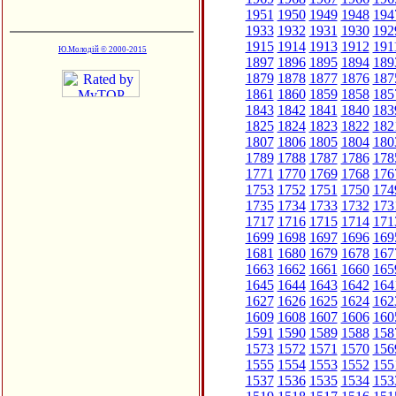
1951
1950
1949
1948
194
1933
1932
1931
1930
192
1915
1914
1913
1912
191
Ю.Молодій © 2000-2015
1897
1896
1895
1894
189
1879
1878
1877
1876
187
1861
1860
1859
1858
185
1843
1842
1841
1840
183
1825
1824
1823
1822
182
1807
1806
1805
1804
180
1789
1788
1787
1786
178
1771
1770
1769
1768
176
1753
1752
1751
1750
174
1735
1734
1733
1732
173
1717
1716
1715
1714
171
1699
1698
1697
1696
169
1681
1680
1679
1678
167
1663
1662
1661
1660
165
1645
1644
1643
1642
164
1627
1626
1625
1624
162
1609
1608
1607
1606
160
1591
1590
1589
1588
158
1573
1572
1571
1570
156
1555
1554
1553
1552
155
1537
1536
1535
1534
153