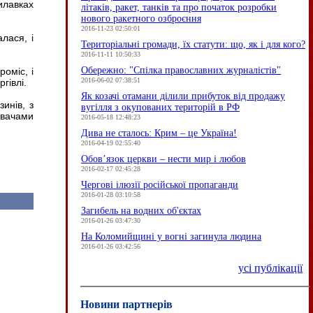
илавках
літаків, ракет, танків та про початок розробки
нового ракетного озброєння
2016-11-23 02:50:01
лася, і
Територіальні громади, їх статути: що, як і для кого?
2016-11-11 10:50:33
Обережно: "Спілка православних журналістів"
оміс, і
2016-06-02 07:38:51
ргівлі.
Як козачі отамани ділили прибуток від продажу
инів, з
вугілля з окупованих територій в РФ
ивачами
2016-05-18 12:48:23
Дива не сталось: Крим – це Україна!
2016-04-19 02:55:40
Обов’язок церкви – нести мир і любов
2016-02-17 02:45:28
Чергові ілюзії російської пропаганди
2016-01-28 03:10:58
Загибель на водних об'єктах
2016-01-26 03:47:30
На Коломийщині у вогні загинула людина
2016-01-26 03:42:56
усі публікації
Новини партнерів