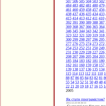
507
506
505
504
503
502
484
483
482
481
480
479
461
460
459
458
457
456
438
437
436
435
434
433
415
414
413
412
411
410
392
391
390
389
388
387
369
368
367
366
365
364
346
345
344
343
342
341
323
322
321
320
319
318
300
299
298
297
296
295
277
276
275
274
273
272
254
253
252
251
250
249
231
230
229
228
227
226
208
207
206
205
204
203
185
184
183
182
181
180
162
161
160
159
158
157
139
138
137
136
135
134
115
114
113
112
111
110
1
88
87
86
85
84
83
82
81
8
55
54
53
52
51
50
49
48
4
22
21
20
19
18
17
16
15
1
2005
Як стати програмістом?
2015-12-23 04:30:13