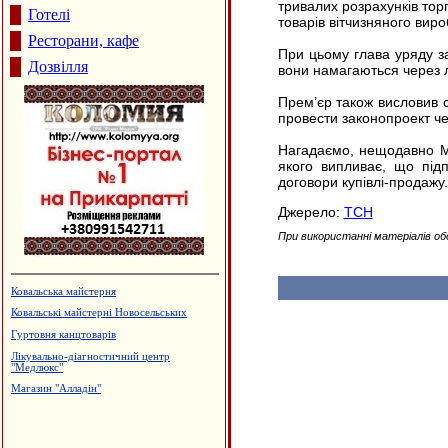
тривалих розрахунків тор
Готелі
товарів вітчизняного вир
Ресторани, кафе
При цьому глава уряду за
Дозвілля
вони намагаються через л
Прем’єр також висловив с
провести законопроект чер
Нагадаємо, нещодавно Мі
якого випливає, що під
договори купівлі-продажу.
Джерело:
ТСН
При використанні матеріалів об
Ковальська майстерня
Ковальські майстерні Новосельських
Гуртовня канцтоварів
Лікувально-діагностичний центр
"Медлюкс"
Магазин "Алладін"