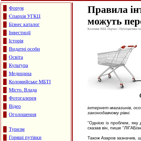
Правила ін
Форум
Єпархія УГКЦ
можуть пер
Бізнес каталог
Коломия ВЕБ Портал | Публіцистика та а
Інвестиції
Історія
Видатні особи
Освіта
Культура
Медицина
Коломийське МБТІ
Місто. Влада
Фотогалерея
Відео
інтернет-магазинів, осо
законодавчому рівні.
Оголошення
“Однією із проблем, яку 
сказав він, пише “ЛІГАБі
Туризм
Горящі путівки
Також Азаров зазначив, 