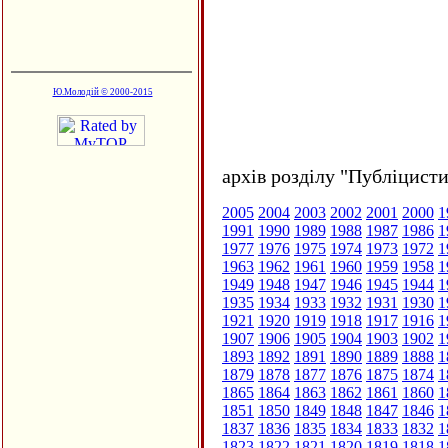
Ю.Молодій © 2000-2015
архів розділу "Публіцисти
2005
2004
2003
2002
2001
2000
1
1991
1990
1989
1988
1987
1986
1
1977
1976
1975
1974
1973
1972
1
1963
1962
1961
1960
1959
1958
1
1949
1948
1947
1946
1945
1944
1
1935
1934
1933
1932
1931
1930
1
1921
1920
1919
1918
1917
1916
1
1907
1906
1905
1904
1903
1902
1
1893
1892
1891
1890
1889
1888
1
1879
1878
1877
1876
1875
1874
1
1865
1864
1863
1862
1861
1860
1
1851
1850
1849
1848
1847
1846
1
1837
1836
1835
1834
1833
1832
1
1823
1822
1821
1820
1819
1818
1