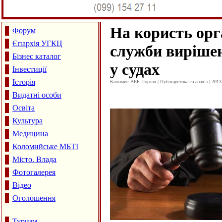
На користь орг
Форум
Єпархія УГКЦ
служби виріше
Бізнес каталог
у судах
Інвестиції
Історія
Коломия ВЕБ Портал | Публіцистика та аналіз | 2013
Видатні особи
Освіта
Культура
Медицина
Коломийське МБТІ
Місто. Влада
Фотогалерея
Відео
Оголошення
Туризм