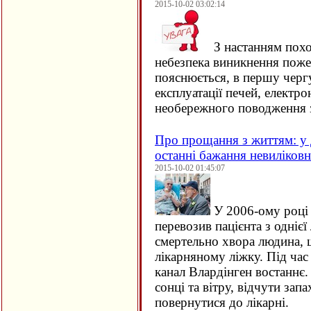
2015-10-02 03:02:14
З настанням похо
небезпека виникнення поже
пояснюється, в першу черг
експлуатації печей, електро
необережного поводження 
Про прощання з життям: у 
останні бажання невиліков
2015-10-02 01:45:07
У 2006-ому році 
перевозив пацієнта з однієї 
смертельно хвора людина, щ
лікарняному ліжку. Під час
канал Влардінген востаннє.
сонці та вітру, відчути зап
повернутися до лікарні.