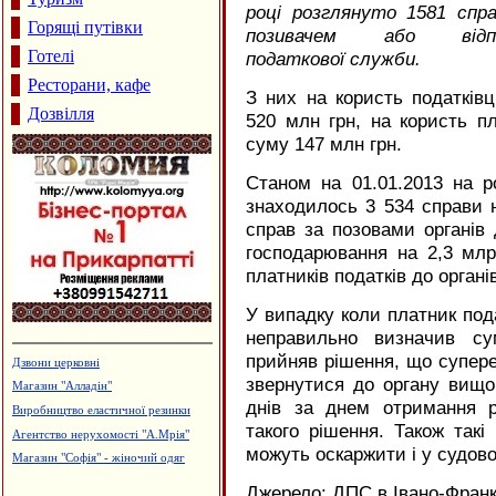
році розглянуто 1581 спр
Горящі путівки
позивачем або відп
Готелі
податкової служби.
Ресторани, кафе
З них на користь податків
Дозвілля
520 млн грн, на користь пл
суму 147 млн грн.
Станом на 01.01.2013 на ро
знаходилось 3 534 справи 
справ за позовами органів 
господарювання на 2,3 мл
платників податків до органі
У випадку коли платник под
неправильно визначив су
прийняв рішення, що супере
Турецька баня, сауна "Магнолія"
звернутися до органу вищо
Виробництво камертонів
днів за днем отримання р
Стоматологічний центр "ЛЮКС"
такого рішення. Також такі
Готель "Велес"
можуть оскаржити і у судово
Виготовлення технологічного
устаткування штампів і пресформ,
ПП "Альянс"
Джерело: ДПС в Івано-Франкі