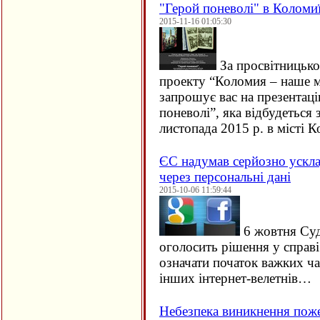
"Герой поневолі" в Коломи
2015-11-16 01:05:30
За просвітницько
проекту “Коломия – наше м
запрошує вас на презентац
поневолі”, яка відбудеться 
листопада 2015 р. в місті
ЄC надумав серйозно ускла
через персональні дані
2015-10-06 11:59:44
6 жовтня Су
оголосить рішення у справ
означати початок важких ча
інших інтернет-велетнів…
Небезпека виникнення пож