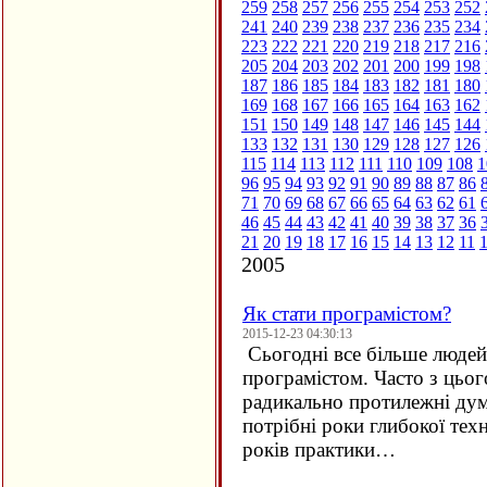
259
258
257
256
255
254
253
252
241
240
239
238
237
236
235
234
223
222
221
220
219
218
217
216
205
204
203
202
201
200
199
198
187
186
185
184
183
182
181
180
169
168
167
166
165
164
163
162
151
150
149
148
147
146
145
144
133
132
131
130
129
128
127
126
115
114
113
112
111
110
109
108
1
96
95
94
93
92
91
90
89
88
87
86
71
70
69
68
67
66
65
64
63
62
61
46
45
44
43
42
41
40
39
38
37
36
21
20
19
18
17
16
15
14
13
12
11
2005
Як стати програмістом?
2015-12-23 04:30:13
Сьогодні все більше людей 
програмістом. Часто з цьо
радикально протилежні дум
потрібні роки глибокої техн
років практики…