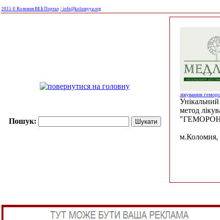
2015 © Коломия ВЕБ Портал
/ info@kolomyya.org
лікування гемор
Унікальний 
метод ліку
"ГЕМОРОН
Пошук:
м.Коломия, 