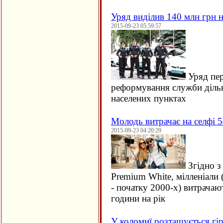
Уряд виділив 140 млн грн н
2015-09-23 05:59:57
Уряд пер
реформування служби дільн
населених пунктах
Молодь витрачає на селфі 5
2015-09-23 04:20:29
Згідно з
Premium White, мілленіали 
- початку 2000-х) витрачаю
години на рік
У коломиї розташується гір