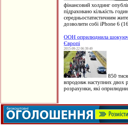
фінансовий холдинг опублі
підраховано кількість годи
середньостатистичним жите
дозволити собі iPhone 6 (
1
ООН оприлюднила шокуючи
Європі
2015-09-22 06:39:49
850 тися
впродовж наступних двох ро
розрахунки, які оприлюдн