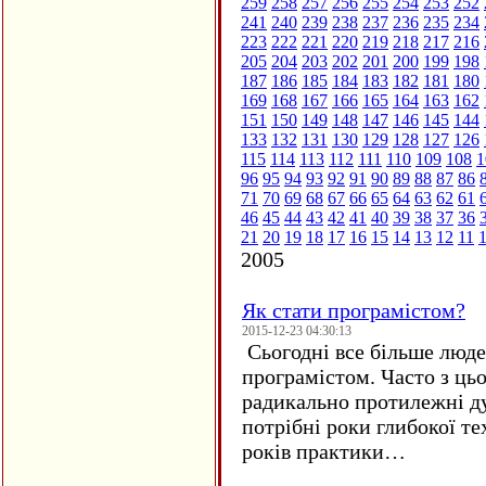
259
258
257
256
255
254
253
252
241
240
239
238
237
236
235
234
223
222
221
220
219
218
217
216
205
204
203
202
201
200
199
198
187
186
185
184
183
182
181
180
169
168
167
166
165
164
163
162
151
150
149
148
147
146
145
144
133
132
131
130
129
128
127
126
115
114
113
112
111
110
109
108
1
96
95
94
93
92
91
90
89
88
87
86
71
70
69
68
67
66
65
64
63
62
61
46
45
44
43
42
41
40
39
38
37
36
21
20
19
18
17
16
15
14
13
12
11
2005
Як стати програмістом?
2015-12-23 04:30:13
Сьогодні все більше люде
програмістом. Часто з ць
радикально протилежні ду
потрібні роки глибокої те
років практики…