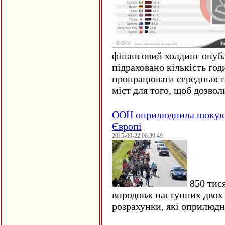
фінансовий холдинг опубл
підраховано кількість год
пропрацювати середньост
міст для того, щоб дозволи
ООН оприлюднила шокуюч
Європі
2015-09-22 06:39:49
850 тися
впродовж наступних двох 
розрахунки, які оприлюд