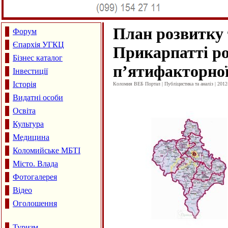
План розвитку 
Форум
Єпархія УГКЦ
Прикарпатті ро
Бізнес каталог
п’ятифакторної
Інвестиції
Історія
Коломия ВЕБ Портал | Публіцистика та аналіз | 2012
Видатні особи
Освіта
Культура
Медицина
Коломийське МБТІ
Місто. Влада
Фотогалерея
Відео
Оголошення
Туризм