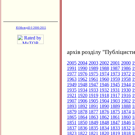
Ю.Молодій © 2000-2015
архів розділу "Публіцисти
2005
2004
2003
2002
2001
2000
1
1991
1990
1989
1988
1987
1986
1
1977
1976
1975
1974
1973
1972
1
1963
1962
1961
1960
1959
1958
1
1949
1948
1947
1946
1945
1944
1
1935
1934
1933
1932
1931
1930
1
1921
1920
1919
1918
1917
1916
1
1907
1906
1905
1904
1903
1902
1
1893
1892
1891
1890
1889
1888
1
1879
1878
1877
1876
1875
1874
1
1865
1864
1863
1862
1861
1860
1
1851
1850
1849
1848
1847
1846
1
1837
1836
1835
1834
1833
1832
1
1823
1822
1821
1820
1819
1818
1