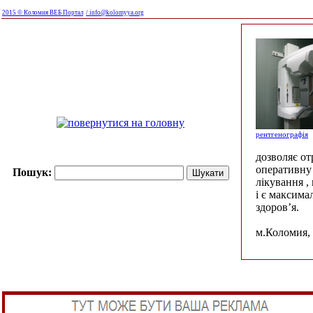
2015 © Коломия ВЕБ Портал
/ info@kolomyya.org
рентгенографія
дозволяє о
оперативну 
Пошук:
лікування ,
і є максима
здоров’я.
м.Коломия, 