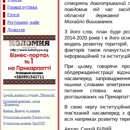
створять довготривалий п
Горящі путівки
повідомив під час засіда
Готелі
обласної державної 
Михайло Вишиванюк.
Ресторани, кафе
Дозвілля
З його слів, план буде ро
2014-2020 років і в його ос
модель розвитку територій, 
факторів також планується
інформаційний та інституці
При цьому, говорячи про
облдержадміністрації від
насамперед запровадженн
іншими словами електронн
питання сповна має б
Садиба зеленого туризму "Магнолія"
розташованих на Прикарпатт
Готельний комплекс, сауна
"Фільварок"
В свою чергу інституційни
Каміни. Вклади до камінів
пов’язаний насамперед з 
Туристична агенція "Гарячі тури"
всіх напрямах розвитку тери
Туристична агенція "SunТУР"
Автор: Сергій БІЛИЙ