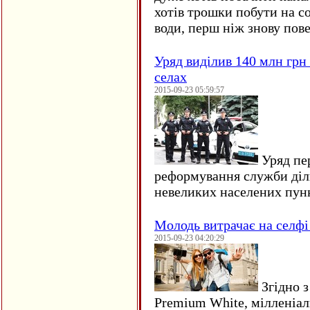
хотів трошки побути на со
води, перш ніж знову пове
Уряд виділив 140 млн грн
селах
2015-09-23 05:59:57
Уряд пер
реформування служби діл
невеликих населених пун
Молодь витрачає на селфі 
2015-09-23 04:20:29
Згідно з
Premium White, мілленіал