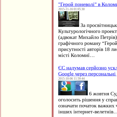
"Герой поневолі" в Колом
2015-11-16 01:05:30
За просвітницько
Культурологічного проект
(адвокат Михайло Петрів)
графічного роману “Герой 
присутності авторів 18 ли
місті Коломиї…
ЄC надумав серйозно уск
Google через персональні 
2015-10-06 11:59:44
6 жовтня Су
оголосить рішення у спра
означати початок важких ч
інших інтернет-велетнів