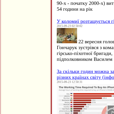
90-х - початку 2000-х) ви
54 години на рік
У коломиї розташується г
2015-09-23 02:50:02
22 вересня голо
Гончарук зустрівся з ком
гірсько-піхотної бригади,
підполковником Василем 
За скільки годин можна з
різних країнах світу (інф
2015-09-23 12:50:31