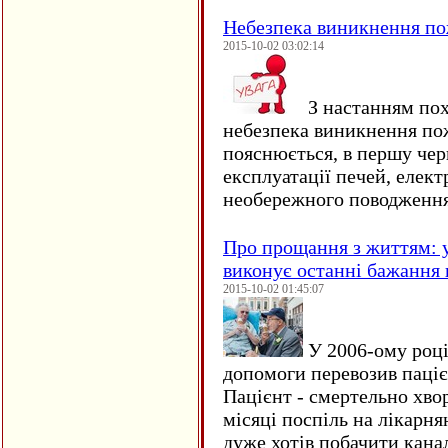
Небезпека виникнення п
2015-10-02 03:02:14
З настанням пох
небезпека виникнення по
пояснюється, в першу чер
експлуатації печей, елект
необережного поводження
Про прощання з життям: у
виконує останні бажання 
2015-10-02 01:45:07
У 2006-ому році 
допомоги перевозив пацієн
Пацієнт - смертельно хво
місяці поспіль на лікарня
дуже хотів побачити кана