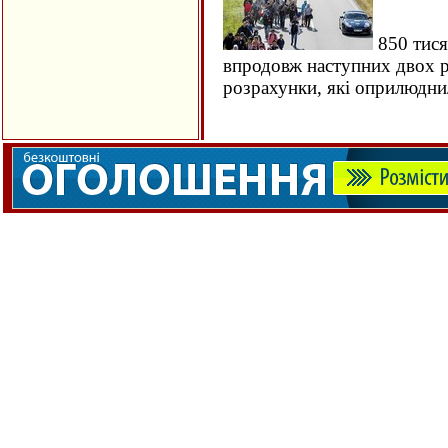
850 тися
впродовж наступних двох ро
розрахунки, які оприлюдн