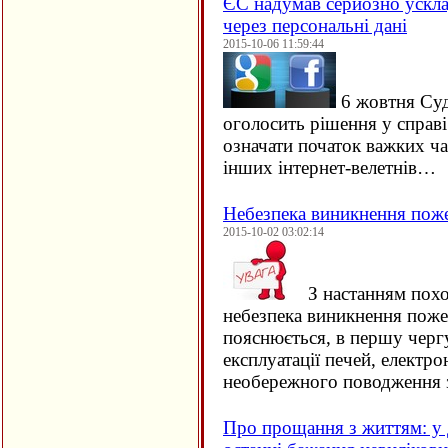
ЄC надумав серйозно ускла
через персональні дані
2015-10-06 11:59:44
6 жовтня Су
оголосить рішення у справ
означати початок важких ча
інших інтернет-велетнів…
Небезпека виникнення пож
2015-10-02 03:02:14
З настанням похо
небезпека виникнення поже
пояснюється, в першу черг
експлуатації печей, електро
необережного поводження 
Про прощання з життям: у 