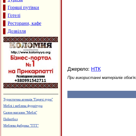
Горящі путівки
Готелі
Ресторани, кафе
Дозвілля
Джерело:
НТК
При використанні матеріалів обов'я
Гобелени та текстильний одяг
Кафе "Звенислава"
Водостічні системи Struga
Будцентр "Деніго"
Вироби з нержавіючої сталі