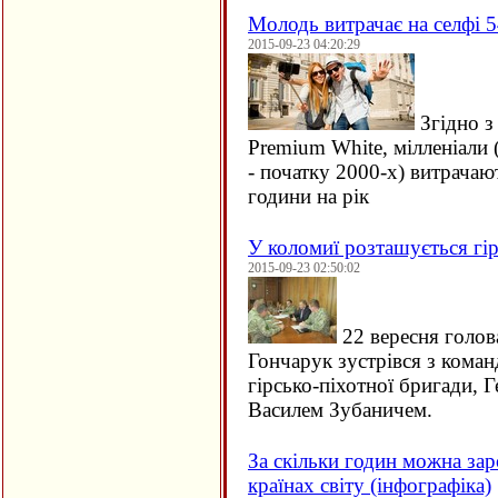
Молодь витрачає на селфі 5
2015-09-23 04:20:29
Згідно з
Premium White, мілленіали 
- початку 2000-х) витрачаю
години на рік
У коломиї розташується гір
2015-09-23 02:50:02
22 вересня голов
Гончарук зустрівся з кома
гірсько-піхотної бригади, 
Василем Зубаничем.
За скільки годин можна зар
країнах світу (інфографіка)