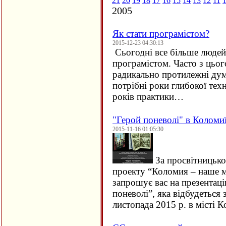
21
20
19
18
17
16
15
14
13
12
11
2005
Як стати програмістом?
2015-12-23 04:30:13
Сьогодні все більше людей 
програмістом. Часто з цьо
радикально протилежні дум
потрібні роки глибокої техн
років практики…
"Герой поневолі" в Коломи
2015-11-16 01:05:30
За просвітницько
проекту “Коломия – наше м
запрошує вас на презентац
поневолі”, яка відбудеться 
листопада 2015 р. в місті