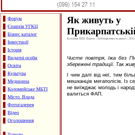
Як живуть у
Форум
Єпархія УГКЦ
Прикарпатські
Бізнес каталог
Коломия ВЕБ Портал | Публіцистика та аналіз | 2012
Інвестиції
Історія
Чисте повітря, їжа без Г
Видатні особи
збережені традиції. Так живу
Освіта
Культура
І чим далі від неї, тим біл
мешканців мегаполісів. Із с
Медицина
не виїжджає молодь і народж
Коломийське МБТІ
валиться ФАП.
Місто. Влада
Фотогалерея
Відео
Оголошення
Туризм