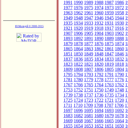
1991
1990
1989
1988
1987
1986
1
1977
1976
1975
1974
1973
1972
1
1963
1962
1961
1960
1959
1958
1
1949
1948
1947
1946
1945
1944
1
1935
1934
1933
1932
1931
1930
1
Ю.Молодій © 2000-2015
1921
1920
1919
1918
1917
1916
1
1907
1906
1905
1904
1903
1902
1
1893
1892
1891
1890
1889
1888
1
1879
1878
1877
1876
1875
1874
1
1865
1864
1863
1862
1861
1860
1
1851
1850
1849
1848
1847
1846
1
1837
1836
1835
1834
1833
1832
1
1823
1822
1821
1820
1819
1818
1
1809
1808
1807
1806
1805
1804
1
1795
1794
1793
1792
1791
1790
1
1781
1780
1779
1778
1777
1776
1
1767
1766
1765
1764
1763
1762
1
1753
1752
1751
1750
1749
1748
1
1739
1738
1737
1736
1735
1734
1
1725
1724
1723
1722
1721
1720
1
1711
1710
1709
1708
1707
1706
1
1697
1696
1695
1694
1693
1692
1
1683
1682
1681
1680
1679
1678
1
1669
1668
1667
1666
1665
1664
1
1655
1654
1653
1652
1651
1650
1