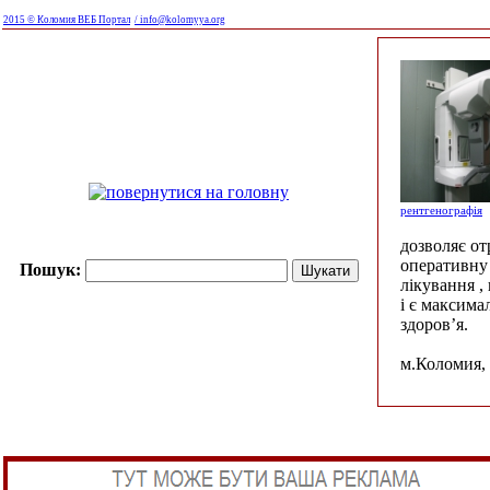
2015 © Коломия ВЕБ Портал
/ info@kolomyya.org
рентгенографія
дозволяє о
оперативну 
Пошук:
лікування ,
і є максима
здоров’я.
м.Коломия, 