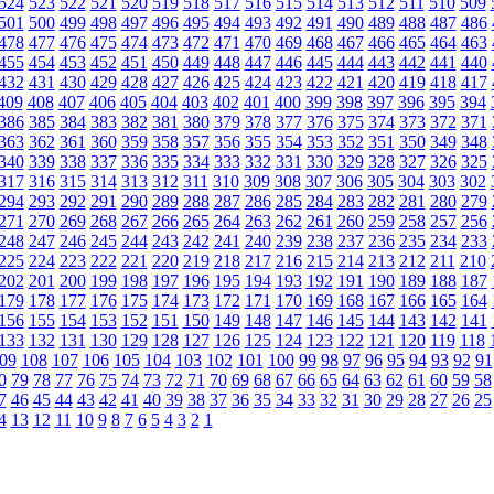
524
523
522
521
520
519
518
517
516
515
514
513
512
511
510
509
501
500
499
498
497
496
495
494
493
492
491
490
489
488
487
486
478
477
476
475
474
473
472
471
470
469
468
467
466
465
464
463
455
454
453
452
451
450
449
448
447
446
445
444
443
442
441
440
432
431
430
429
428
427
426
425
424
423
422
421
420
419
418
417
409
408
407
406
405
404
403
402
401
400
399
398
397
396
395
394
386
385
384
383
382
381
380
379
378
377
376
375
374
373
372
371
363
362
361
360
359
358
357
356
355
354
353
352
351
350
349
348
340
339
338
337
336
335
334
333
332
331
330
329
328
327
326
325
317
316
315
314
313
312
311
310
309
308
307
306
305
304
303
302
294
293
292
291
290
289
288
287
286
285
284
283
282
281
280
279
271
270
269
268
267
266
265
264
263
262
261
260
259
258
257
256
248
247
246
245
244
243
242
241
240
239
238
237
236
235
234
233
225
224
223
222
221
220
219
218
217
216
215
214
213
212
211
210
202
201
200
199
198
197
196
195
194
193
192
191
190
189
188
187
179
178
177
176
175
174
173
172
171
170
169
168
167
166
165
164
156
155
154
153
152
151
150
149
148
147
146
145
144
143
142
141
133
132
131
130
129
128
127
126
125
124
123
122
121
120
119
118
09
108
107
106
105
104
103
102
101
100
99
98
97
96
95
94
93
92
91
0
79
78
77
76
75
74
73
72
71
70
69
68
67
66
65
64
63
62
61
60
59
58
7
46
45
44
43
42
41
40
39
38
37
36
35
34
33
32
31
30
29
28
27
26
25
4
13
12
11
10
9
8
7
6
5
4
3
2
1