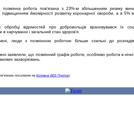
, позмінна робота пов’язана з 23%-м збільшенням ризику вин
 підвищенням ймовірності розвитку коронарної хвороби, а в 5% в
 обробці відомостей про добровольців враховувався їх соці
и в харчуванні і загальний стан здоров’я.
вчені, люди з позмінною роботою більше схильні до розладі
чені заявляли, що позмінний графік роботи, особливо робота в нічні
ракових захворювань.
ов'язкове посилання на
Коломия ВЕБ Портал