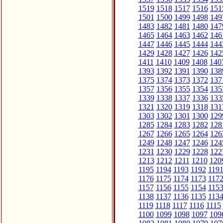
1519
1518
1517
1516
151
1501
1500
1499
1498
149
1483
1482
1481
1480
147
1465
1464
1463
1462
146
1447
1446
1445
1444
144
1429
1428
1427
1426
142
1411
1410
1409
1408
140
1393
1392
1391
1390
138
1375
1374
1373
1372
137
1357
1356
1355
1354
135
1339
1338
1337
1336
133
1321
1320
1319
1318
131
1303
1302
1301
1300
129
1285
1284
1283
1282
128
1267
1266
1265
1264
126
1249
1248
1247
1246
124
1231
1230
1229
1228
122
1213
1212
1211
1210
120
1195
1194
1193
1192
119
1176
1175
1174
1173
117
1157
1156
1155
1154
115
1138
1137
1136
1135
113
1119
1118
1117
1116
1115
1100
1099
1098
1097
109