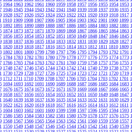
5
1964
1963
1962
1961
1960
1959
1958
1957
1956
1955
1954
1953
7
1946
1945
1944
1943
1942
1941
1940
1939
1938
1937
1936
1935
9
1928
1927
1926
1925
1924
1923
1922
1921
1920
1919
1918
1917
1
1910
1909
1908
1907
1906
1905
1904
1903
1902
1901
1900
1899
3
1892
1891
1890
1889
1888
1887
1886
1885
1884
1883
1882
1881
5
1874
1873
1872
1871
1870
1869
1868
1867
1866
1865
1864
1863
7
1856
1855
1854
1853
1852
1851
1850
1849
1848
1847
1846
1845
9
1838
1837
1836
1835
1834
1833
1832
1831
1830
1829
1828
1827
1
1820
1819
1818
1817
1816
1815
1814
1813
1812
1811
1810
1809
3
1802
1801
1800
1799
1798
1797
1796
1795
1794
1793
1792
1791
5
1784
1783
1782
1781
1780
1779
1778
1777
1776
1775
1774
1773
7
1766
1765
1764
1763
1762
1761
1760
1759
1758
1757
1756
1755
9
1748
1747
1746
1745
1744
1743
1742
1741
1740
1739
1738
1737
1
1730
1729
1728
1727
1726
1725
1724
1723
1722
1721
1720
1719
3
1712
1711
1710
1709
1708
1707
1706
1705
1704
1703
1702
1701
5
1694
1693
1692
1691
1690
1689
1688
1687
1686
1685
1684
1683
7
1676
1675
1674
1673
1672
1671
1670
1669
1668
1667
1666
1665
9
1658
1657
1656
1655
1654
1653
1652
1651
1650
1649
1648
1647
1
1640
1639
1638
1637
1636
1635
1634
1633
1632
1631
1630
1629
3
1622
1621
1620
1619
1618
1617
1616
1615
1614
1613
1612
1611
5
1604
1603
1602
1601
1600
1599
1598
1597
1596
1595
1594
1593
7
1586
1585
1584
1583
1582
1581
1580
1579
1578
1577
1576
1575
9
1568
1567
1566
1565
1564
1563
1562
1561
1560
1559
1558
1557
1
1550
1549
1548
1547
1546
1545
1544
1543
1542
1541
1540
1539
3
1532
1531
1530
1529
1528
1527
1526
1525
1524
1523
1522
1521