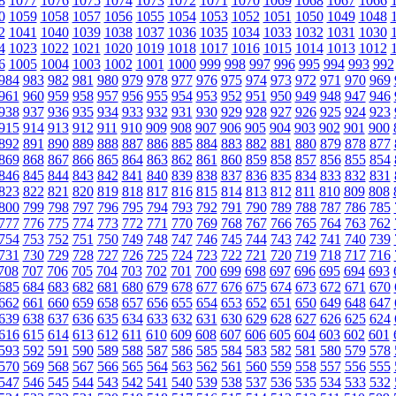
8
1077
1076
1075
1074
1073
1072
1071
1070
1069
1068
1067
1066
0
1059
1058
1057
1056
1055
1054
1053
1052
1051
1050
1049
1048
2
1041
1040
1039
1038
1037
1036
1035
1034
1033
1032
1031
1030
4
1023
1022
1021
1020
1019
1018
1017
1016
1015
1014
1013
1012
6
1005
1004
1003
1002
1001
1000
999
998
997
996
995
994
993
992
984
983
982
981
980
979
978
977
976
975
974
973
972
971
970
969
961
960
959
958
957
956
955
954
953
952
951
950
949
948
947
946
938
937
936
935
934
933
932
931
930
929
928
927
926
925
924
923
915
914
913
912
911
910
909
908
907
906
905
904
903
902
901
900
892
891
890
889
888
887
886
885
884
883
882
881
880
879
878
877
869
868
867
866
865
864
863
862
861
860
859
858
857
856
855
854
846
845
844
843
842
841
840
839
838
837
836
835
834
833
832
831
823
822
821
820
819
818
817
816
815
814
813
812
811
810
809
808
800
799
798
797
796
795
794
793
792
791
790
789
788
787
786
785
777
776
775
774
773
772
771
770
769
768
767
766
765
764
763
762
754
753
752
751
750
749
748
747
746
745
744
743
742
741
740
739
731
730
729
728
727
726
725
724
723
722
721
720
719
718
717
716
708
707
706
705
704
703
702
701
700
699
698
697
696
695
694
693
685
684
683
682
681
680
679
678
677
676
675
674
673
672
671
670
662
661
660
659
658
657
656
655
654
653
652
651
650
649
648
647
639
638
637
636
635
634
633
632
631
630
629
628
627
626
625
624
616
615
614
613
612
611
610
609
608
607
606
605
604
603
602
601
593
592
591
590
589
588
587
586
585
584
583
582
581
580
579
578
570
569
568
567
566
565
564
563
562
561
560
559
558
557
556
555
547
546
545
544
543
542
541
540
539
538
537
536
535
534
533
532