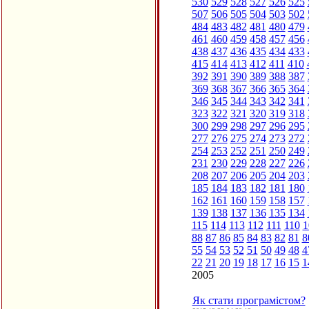
530
529
528
527
526
525
507
506
505
504
503
502
484
483
482
481
480
479
461
460
459
458
457
456
438
437
436
435
434
433
415
414
413
412
411
410
392
391
390
389
388
387
369
368
367
366
365
364
346
345
344
343
342
341
323
322
321
320
319
318
300
299
298
297
296
295
277
276
275
274
273
272
254
253
252
251
250
249
231
230
229
228
227
226
208
207
206
205
204
203
185
184
183
182
181
180
162
161
160
159
158
157
139
138
137
136
135
134
115
114
113
112
111
110
1
88
87
86
85
84
83
82
81
8
55
54
53
52
51
50
49
48
4
22
21
20
19
18
17
16
15
1
2005
Як стати програмістом?