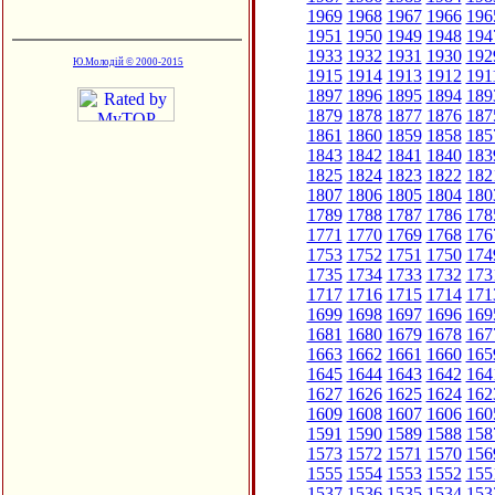
1969
1968
1967
1966
196
1951
1950
1949
1948
194
1933
1932
1931
1930
192
Ю.Молодій © 2000-2015
1915
1914
1913
1912
191
1897
1896
1895
1894
189
1879
1878
1877
1876
187
1861
1860
1859
1858
185
1843
1842
1841
1840
183
1825
1824
1823
1822
182
1807
1806
1805
1804
180
1789
1788
1787
1786
178
1771
1770
1769
1768
176
1753
1752
1751
1750
174
1735
1734
1733
1732
173
1717
1716
1715
1714
171
1699
1698
1697
1696
169
1681
1680
1679
1678
167
1663
1662
1661
1660
165
1645
1644
1643
1642
164
1627
1626
1625
1624
162
1609
1608
1607
1606
160
1591
1590
1589
1588
158
1573
1572
1571
1570
156
1555
1554
1553
1552
155
1537
1536
1535
1534
153