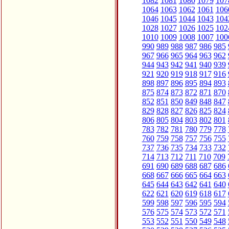
1082
1081
1080
1079
107
1064
1063
1062
1061
106
1046
1045
1044
1043
104
1028
1027
1026
1025
102
1010
1009
1008
1007
100
990
989
988
987
986
985
967
966
965
964
963
962
944
943
942
941
940
939
921
920
919
918
917
916
898
897
896
895
894
893
875
874
873
872
871
870
852
851
850
849
848
847
829
828
827
826
825
824
806
805
804
803
802
801
783
782
781
780
779
778
760
759
758
757
756
755
737
736
735
734
733
732
714
713
712
711
710
709
691
690
689
688
687
686
668
667
666
665
664
663
645
644
643
642
641
640
622
621
620
619
618
617
599
598
597
596
595
594
576
575
574
573
572
571
553
552
551
550
549
548