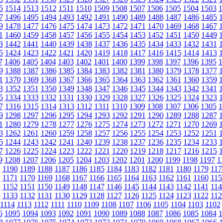
5
1514
1513
1512
1511
1510
1509
1508
1507
1506
1505
1504
1503
7
1496
1495
1494
1493
1492
1491
1490
1489
1488
1487
1486
1485
9
1478
1477
1476
1475
1474
1473
1472
1471
1470
1469
1468
1467
1
1460
1459
1458
1457
1456
1455
1454
1453
1452
1451
1450
1449
3
1442
1441
1440
1439
1438
1437
1436
1435
1434
1433
1432
1431
5
1424
1423
1422
1421
1420
1419
1418
1417
1416
1415
1414
1413
7
1406
1405
1404
1403
1402
1401
1400
1399
1398
1397
1396
1395
9
1388
1387
1386
1385
1384
1383
1382
1381
1380
1379
1378
1377
1
1370
1369
1368
1367
1366
1365
1364
1363
1362
1361
1360
1359
3
1352
1351
1350
1349
1348
1347
1346
1345
1344
1343
1342
1341
5
1334
1333
1332
1331
1330
1329
1328
1327
1326
1325
1324
1323
7
1316
1315
1314
1313
1312
1311
1310
1309
1308
1307
1306
1305
9
1298
1297
1296
1295
1294
1293
1292
1291
1290
1289
1288
1287
1
1280
1279
1278
1277
1276
1275
1274
1273
1272
1271
1270
1269
3
1262
1261
1260
1259
1258
1257
1256
1255
1254
1253
1252
1251
5
1244
1243
1242
1241
1240
1239
1238
1237
1236
1235
1234
1233
7
1226
1225
1224
1223
1222
1221
1220
1219
1218
1217
1216
1215
9
1208
1207
1206
1205
1204
1203
1202
1201
1200
1199
1198
1197
1
1
1190
1189
1188
1187
1186
1185
1184
1183
1182
1181
1180
1179
117
2
1171
1170
1169
1168
1167
1166
1165
1164
1163
1162
1161
1160
115
3
1152
1151
1150
1149
1148
1147
1146
1145
1144
1143
1142
1141
114
4
1133
1132
1131
1130
1129
1128
1127
1126
1125
1124
1123
1122
112
1114
1113
1112
1111
1110
1109
1108
1107
1106
1105
1104
1103
1102
6
1095
1094
1093
1092
1091
1090
1089
1088
1087
1086
1085
1084