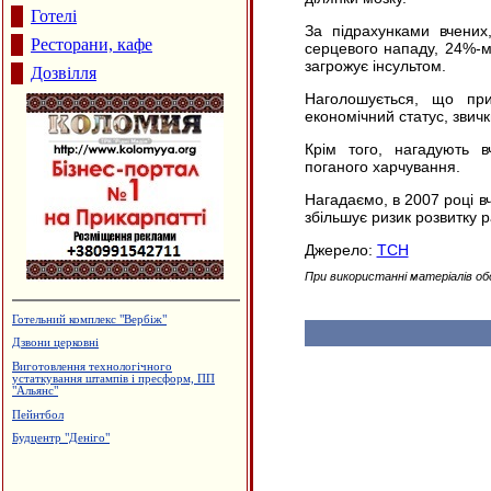
Готелі
За підрахунками вчених
Ресторани, кафе
серцевого нападу, 24%-м
загрожує інсультом.
Дозвілля
Наголошується, що при
економічний статус, звичк
Крім того, нагадують 
поганого харчування.
Нагадаємо, в 2007 році в
збільшує ризик розвитку 
Джерело:
ТСН
При використанні матеріалів об
Готельний комплекс "Вербіж"
Дзвони церковні
Виготовлення технологічного
устаткування штампів і пресформ, ПП
"Альянс"
Пейнтбол
Будцентр "Деніго"