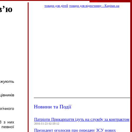
в’ю
товари для дітей
товари для відпочинку - Kapitan.ua
ожують
івників
Новини та Події
гічного
Патріоти Прикарпаття ідуть на службу за контрактом
8 з них
2016-11-23 02:59:12
 певної
Президент оголосив про передачу ЗСУ нових