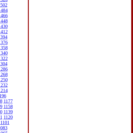
1502
1484
1466
1448
1430
1412
1394
1376
1358
1340
1322
1304
1286
1268
1250
1232
1214
196
8
1177
9
1158
0
1139
1
1120
1101
1083