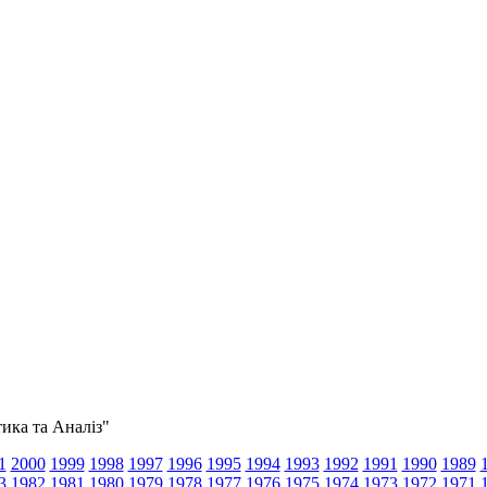
тика та Аналіз"
1
2000
1999
1998
1997
1996
1995
1994
1993
1992
1991
1990
1989
3
1982
1981
1980
1979
1978
1977
1976
1975
1974
1973
1972
1971