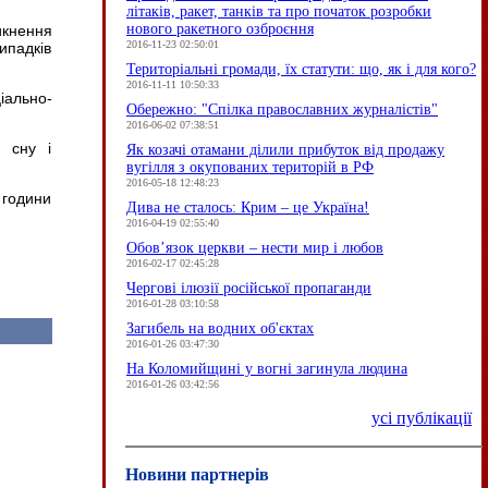
літаків, ракет, танків та про початок розробки
нового ракетного озброєння
икнення
2016-11-23 02:50:01
ипадків
Територіальні громади, їх статути: що, як і для кого?
2016-11-11 10:50:33
ально-
Обережно: "Спілка православних журналістів"
2016-06-02 07:38:51
в сну і
Як козачі отамани ділили прибуток від продажу
вугілля з окупованих територій в РФ
2016-05-18 12:48:23
 години
Дива не сталось: Крим – це Україна!
2016-04-19 02:55:40
Обов’язок церкви – нести мир і любов
2016-02-17 02:45:28
Чергові ілюзії російської пропаганди
2016-01-28 03:10:58
Загибель на водних об'єктах
2016-01-26 03:47:30
На Коломийщині у вогні загинула людина
2016-01-26 03:42:56
усі публікації
Новини партнерів