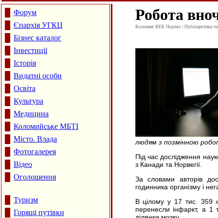
Робота вноч
Форум
Єпархія УГКЦ
Коломия ВЕБ Портал | Публіцистика та а
Бізнес каталог
Інвестиції
Історія
Видатні особи
Освіта
Культура
Медицина
Коломийське МБТІ
Місто. Влада
людям з позмінною робот
Фотогалерея
Під час дослідження наук
Відео
з Канади та Норвегії.
Оголошення
За словами авторів дос
годинника організму і не
Туризм
В цілому у 17 тис. 359 н
перенесли інфаркт, а 1 
Горящі путівки
ділянки мозку.