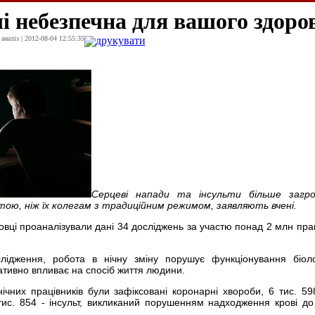
і небезпечна для вашого здоро
наліз | 2012-08-04 12:55:35
друкувати
Серцеві напади та інсульти більше загр
ою, ніж їх колегам з традиційним режимом, заявляють вчені.
овці проаналізували дані 34 досліджень за участю понад 2 млн прац
лідження, робота в нічну зміну порушує функціонування біоло
гативно впливає на спосіб життя людини.
ічних працівників були зафіксовані коронарні хвороби, 6 тис. 59
тис. 854 - інсульт, викликаний порушенням надходження крові до