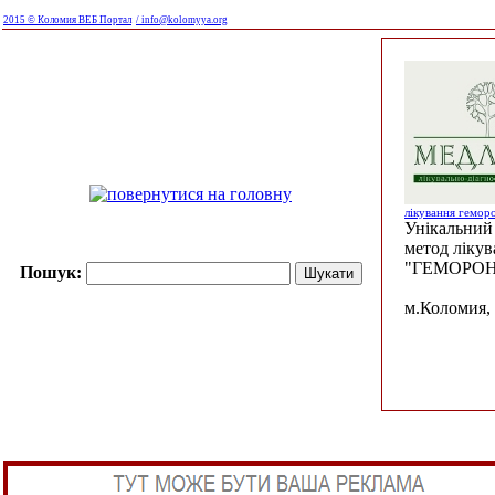
2015 © Коломия ВЕБ Портал
/ info@kolomyya.org
лікування гемор
Унікальний 
метод ліку
"ГЕМОРОН
Пошук:
м.Коломия, 