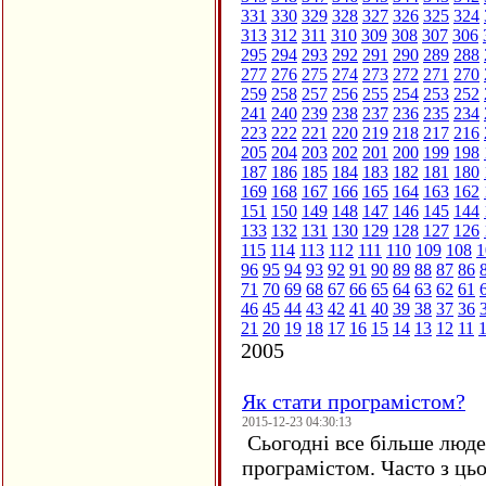
331
330
329
328
327
326
325
324
313
312
311
310
309
308
307
306
295
294
293
292
291
290
289
288
277
276
275
274
273
272
271
270
259
258
257
256
255
254
253
252
241
240
239
238
237
236
235
234
223
222
221
220
219
218
217
216
205
204
203
202
201
200
199
198
187
186
185
184
183
182
181
180
169
168
167
166
165
164
163
162
151
150
149
148
147
146
145
144
133
132
131
130
129
128
127
126
115
114
113
112
111
110
109
108
1
96
95
94
93
92
91
90
89
88
87
86
71
70
69
68
67
66
65
64
63
62
61
46
45
44
43
42
41
40
39
38
37
36
21
20
19
18
17
16
15
14
13
12
11
2005
Як стати програмістом?
2015-12-23 04:30:13
Сьогодні все більше люде
програмістом. Часто з ць