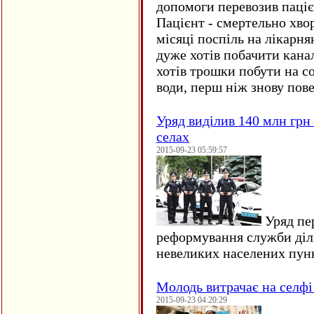
допомоги перевозив пацієн
Пацієнт - смертельно хво
місяці поспіль на лікарня
дуже хотів побачити кана
хотів трошки побути на со
води, перш ніж знову пове
Уряд виділив 140 млн грн
селах
2015-09-23 05:59:57
Уряд пер
реформування служби діл
невеликих населених пун
Молодь витрачає на селфі 
2015-09-23 04:20:29