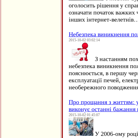
оголосить рішення у спра
означати початок важких ч
інших інтернет-велетнів
Небезпека виникнення п
2015-10-02 03:02:14
З настанням пох
небезпека виникнення по
пояснюється, в першу чер
експлуатації печей, елект
необережного поводження
Про прощання з життям: у
виконує останні бажання 
2015-10-02 01:45:07
У 2006-ому році 