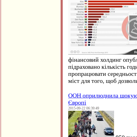
фінансовий холдинг опубл
підраховано кількість год
пропрацювати середньост
міст для того, щоб дозволи
ООН оприлюднила шокуюч
Європі
2015-09-22 06:39:49