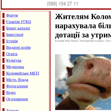
Жителям Коло
Форум
Єпархія УГКЦ
нарахувала біл
Бізнес каталог
дотації за утр
Інвестиції
Історія
Коломия ВЕБ Портал | Публіцистика та аналіз | 2012
Видатні особи
Освіта
Культура
Медицина
Коломийське МБТІ
Місто. Влада
Фотогалерея
Відео
Оголошення
Туризм