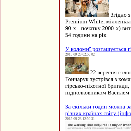
Згідно з
Premium White, мілленіал
90-х - початку 2000-х) ви
54 години на рік
У коломиї розташується г
2015-09-23 02:50:02
22 вересня голо
Гончарук зустрівся з ком
гірсько-піхотної бригади,
підполковником Василем 
За скільки годин можна з
різних країнах світу (інф
2015-09-23 12:50:31