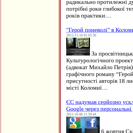
радикально протилежні ду
потрібні роки глибокої те
років практики…
"Герой поневолі" в Колом
2015-11-16 01:05:30
За просвітницько
Культурологічного проект
(адвокат Михайло Петрів)
графічного роману “Герой 
присутності авторів 18 ли
місті Коломиї…
ЄC надумав серйозно уск
Google через персональні 
2015-10-06 11:59:44
6 жовтня Су