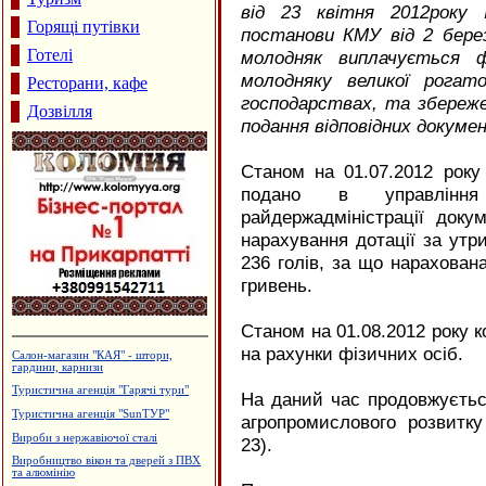
від 23 квітня 2012року
Горящі путівки
постанови КМУ від 2 бере
Готелі
молодняк виплачується 
молодняку великої рогат
Ресторани, кафе
господарствах, та збереже
Дозвілля
подання відповідних докумен
Станом на 01.07.2012 рок
подано в управління 
райдержадміністрації доку
нарахування дотації за утр
236 голів, за що нарахован
гривень.
Станом на 01.08.2012 року 
на рахунки фізичних осіб.
Магазин "Жалюзі"
Монтаж та ремонт електропроводки
На даний час продовжуєтьс
Виробництво еластичної резинки
агропромислового розвитку 
Дзвони церковні
23).
Магазин-склад "Теплий дім",
утеплення фасадів