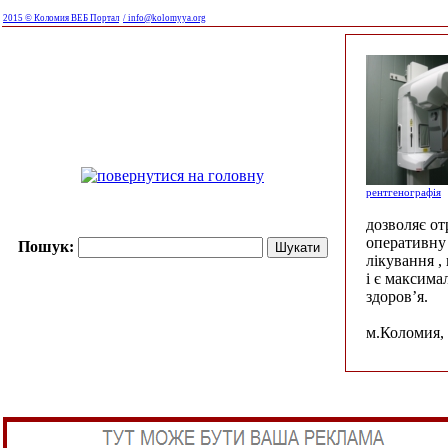
2015 © Коломия ВЕБ Портал
/ info@kolomyya.org
рентгенографія
дозволяє о
оперативну 
Пошук:
лікування ,
і є максима
здоров’я.
м.Коломия, 