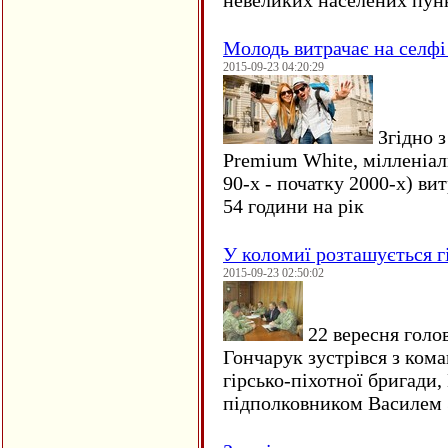
невеликих населених пун
Молодь витрачає на селфі 
2015-09-23 04:20:29
Згідно з
Premium White, мілленіал
90-х - початку 2000-х) ви
54 години на рік
У коломиї розташується г
2015-09-23 02:50:02
22 вересня голо
Гончарук зустрівся з ком
гірсько-піхотної бригади,
підполковником Василем 