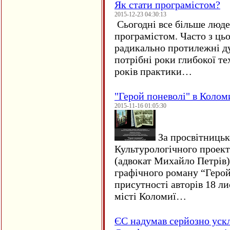
Як стати програмістом?
2015-12-23 04:30:13
Сьогодні все більше люде
програмістом. Часто з ць
радикально протилежні ду
потрібні роки глибокої те
років практики…
"Герой поневолі" в Колом
2015-11-16 01:05:30
За просвітницько
Культурологічного проект
(адвокат Михайло Петрів)
графічного роману “Герой 
присутності авторів 18 ли
місті Коломиї…
ЄC надумав серйозно уск