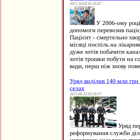
2015-10-02 01:45:07
У 2006-ому році 
допомоги перевозив пацієн
Пацієнт - смертельно хво
місяці поспіль на лікарня
дуже хотів побачити кана
хотів трошки побути на со
води, перш ніж знову пове
Уряд виділив 140 млн грн
селах
2015-09-23 05:59:57
Уряд пер
реформування служби діл