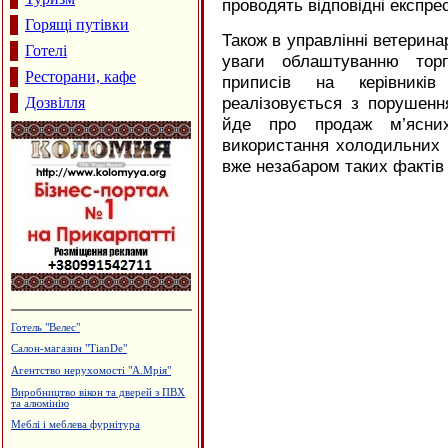
проводять відповідні експре
Горящі путівки
Також в управлінні ветерин
Готелі
уваги облаштуванню торг
Ресторани, кафе
приписів на керівникі
реалізовується з порушен
Дозвілля
йде про продаж м’ясни
використання холодильних 
вже незабаром таких фактів 
Готель "Велес"
Салон-магазин "TianDe"
Агентство нерухомості "А.Мрія"
Виробництво вікон та дверей з ПВХ
та алюмінію
Меблі і меблева фурнітура