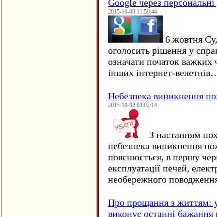
Google через персональні 
2015-10-06 11:59:44
6 жовтня Су
оголосить рішення у спра
означати початок важких ч
інших інтернет-велетнів
Небезпека виникнення п
2015-10-02 03:02:14
З настанням пох
небезпека виникнення по
пояснюється, в першу чер
експлуатації печей, елект
необережного поводження
Про прощання з життям: у
виконує останні бажання 