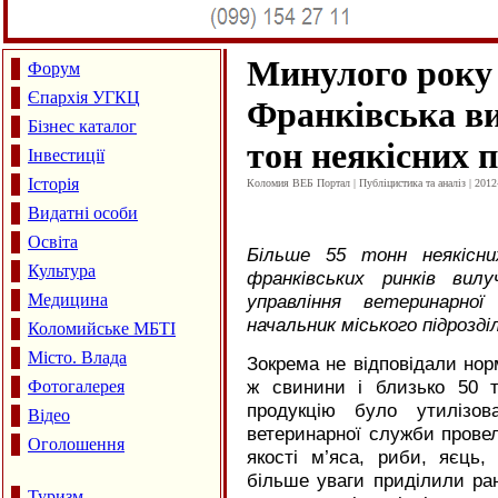
Минулого року 
Форум
Єпархія УГКЦ
Франківська ви
Бізнес каталог
тон неякісних 
Інвестиції
Історія
Коломия ВЕБ Портал | Публіцистика та аналіз | 2012
Видатні особи
Освіта
Більше 55 тонн неякісни
Культура
франківських ринків вил
Медицина
управління ветеринарно
начальник міського підрозд
Коломийське МБТІ
Місто. Влада
Зокрема не відповідали нор
ж свинини і близько 50 
Фотогалерея
продукцію було утилізов
Відео
ветеринарної служби прове
Оголошення
якості м’яса, риби, яєць
більше уваги приділили ран
Туризм