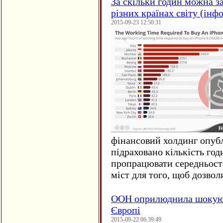
За скільки годин можна з
різних країнах світу (інф
2015-09-23 12:50:31
фінансовий холдинг опубл
підраховано кількість год
пропрацювати середньост
міст для того, щоб дозволи
ООН оприлюднила шокуюч
Європі
2015-09-22 06:39:49