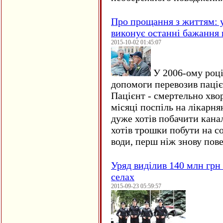
Про прощання з життям: у
виконує останні бажання 
2015-10-02 01:45:07
У 2006-ому році 
допомоги перевозив пацієн
Пацієнт - смертельно хво
місяці поспіль на лікарня
дуже хотів побачити кана
хотів трошки побути на со
води, перш ніж знову пове
Уряд виділив 140 млн грн
селах
2015-09-23 05:59:57