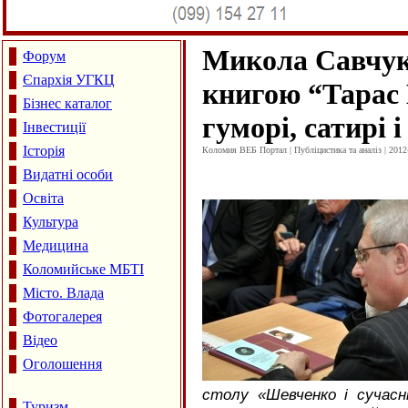
Микола Савчук
Форум
Єпархія УГКЦ
книгою “Тарас
Бізнес каталог
гуморі, сатирі 
Інвестиції
Історія
Коломия ВЕБ Портал | Публіцистика та аналіз | 2012
Видатні особи
Освіта
Культура
Медицина
Коломийське МБТІ
Місто. Влада
Фотогалерея
Відео
Оголошення
столу «Шевченко і сучасні
Туризм