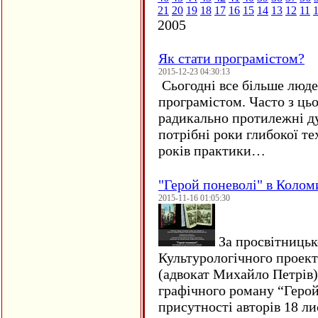
21
20
19
18
17
16
15
14
13
12
11
2005
Як стати програмістом?
2015-12-23 04:30:13
Сьогодні все більше люде
програмістом. Часто з ць
радикально протилежні ду
потрібні роки глибокої те
років практики…
"Герой поневолі" в Колом
2015-11-16 01:05:30
За просвітницько
Культурологічного проект
(адвокат Михайло Петрів)
графічного роману “Герой 
присутності авторів 18 ли