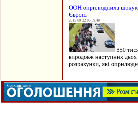
ООН оприлюднила шокуюч
Європі
2015-09-22 06:39:49
850 тися
впродовж наступних двох 
розрахунки, які оприлюд