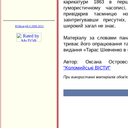
карикатури 1863 в перш
гумористичному часописі
привідкрив таємницю но
заінтригувавши присутні
широкий загал не знає.
Ю.Молодій © 2000-2015
Матеріалу за словами пан
триває його опрацювання та
видання «Тарас Шевченко в гу
Автор: Оксана Островс
“Коломийські ВІСТИ”
При використанні матеріалів обов'я