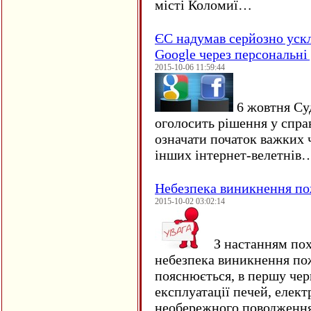
місті Коломиї…
ЄC надумав серйозно уск
Google через персональні 
2015-10-06 11:59:44
6 жовтня Су
оголосить рішення у спра
означати початок важких ч
інших інтернет-велетнів
Небезпека виникнення п
2015-10-02 03:02:14
З настанням пох
небезпека виникнення по
пояснюється, в першу чер
експлуатації печей, елект
необережного поводження