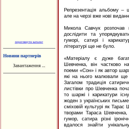
Репрезентація альбому – ц
але на черзі вже нові виданн
Микола Савчук розпочав г
дослідити та упорядкува
гуморі, сатирі і карикату
переглянути каталог
літературі ще не було.
Новини партнерів
«Матеріалу є дуже багат
Шевченка, він частково н
Завантаження ...
поеми «Сон» і як автор шар
які на нього малювали ще 
Загалом традиція сатири
листівки про Шевченка поча
то шаржі і карикатури існ
жоден з українських письмен
сміховій культурі як Тарас 
творами Тараса Шевченка, 
гумор, сатира різні іроні
вдалося знайти унікальн