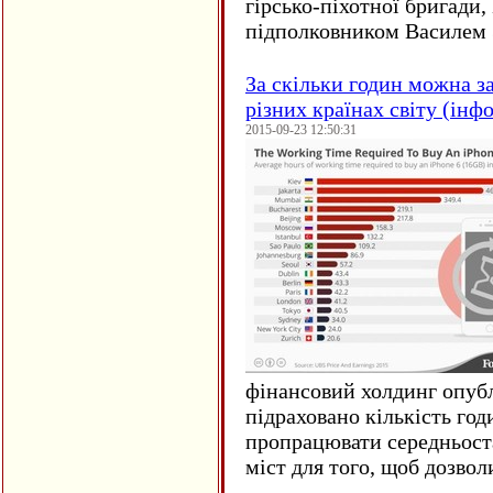
гірсько-піхотної бригади,
підполковником Василем 
За скільки годин можна з
різних країнах світу (інф
2015-09-23 12:50:31
фінансовий холдинг опубл
підраховано кількість год
пропрацювати середньост
міст для того, щоб дозволи