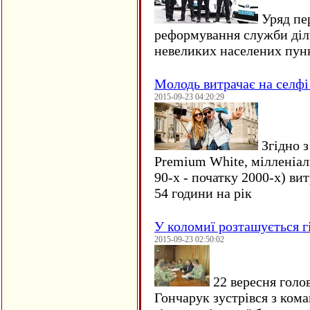
Уряд пер
реформування служби діл
невеликих населених пун
Молодь витрачає на селфі 
2015-09-23 04:20:29
Згідно з
Premium White, мілленіал
90-х - початку 2000-х) ви
54 години на рік
У коломиї розташується г
2015-09-23 02:50:02
22 вересня голо
Гончарук зустрівся з ком