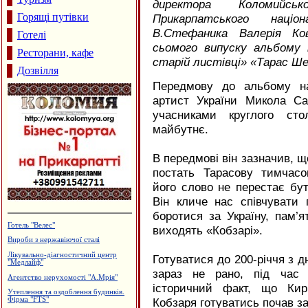
директора Коломийськ
Горящі путівки
Прикарпатського націо
В.Стефаника Валерія Ков
Готелі
сьомого випуску альбому 
Ресторани, кафе
старій листівці» «Тарас Ш
Дозвілля
Передмову до альбому на
артист України Микола Са
учасниками круглого ст
майбутнє.
В передмові він зазначив, щ
постать Тарасову тимчасо
його слово не перестає бу
Він кличе нас співчувати
боротися за Україну, пам’
Кафе "Звенислава"
виходять «Кобзарі».
Туристична агенція "Галицькі
подорожі"
Готуватися до 200-річчя з 
Сімейний пансіон "На Куті"
зараз не рано, під час 
Дзвони церковні
історичний факт, що Кир
Кафе "Fresh"
Кобзаря готуватись почав за 