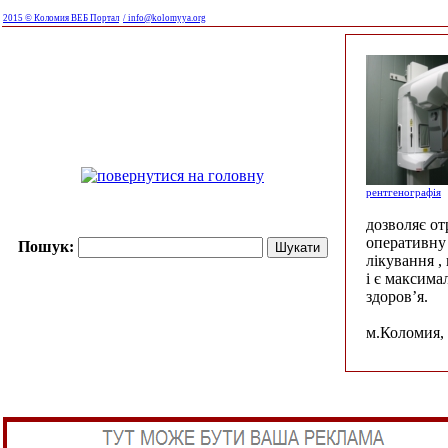
2015 © Коломия ВЕБ Портал
/ info@kolomyya.org
рентгенографія
дозволяє о
оперативну 
Пошук:
лікування ,
і є максима
здоров’я.
м.Коломия, 