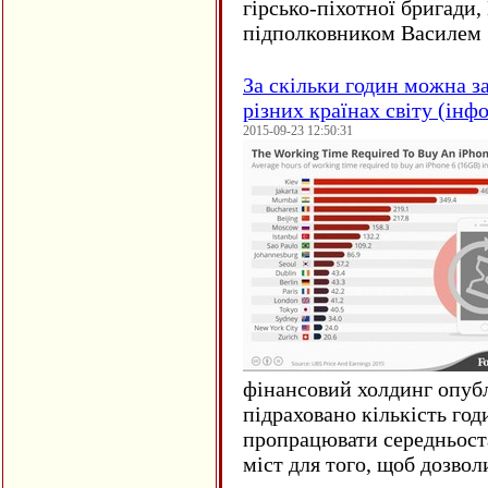
гірсько-піхотної бригади,
підполковником Василем 
За скільки годин можна з
різних країнах світу (інф
2015-09-23 12:50:31
фінансовий холдинг опубл
підраховано кількість год
пропрацювати середньост
міст для того, щоб дозволи