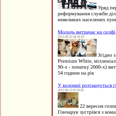
Уряд пер
реформування служби діл
невеликих населених пун
Молодь витрачає на селфі 
2015-09-23 04:20:29
Згідно з
Premium White, мілленіал
90-х - початку 2000-х) ви
54 години на рік
У коломиї розташується г
2015-09-23 02:50:02
22 вересня голо
Гончарук зустрівся з ком