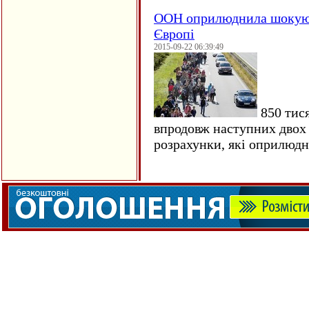
ООН оприлюднила шокуюч
Європі
2015-09-22 06:39:49
850 тися
впродовж наступних двох 
розрахунки, які оприлюд