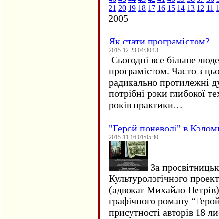
21
20
19
18
17
16
15
14
13
12
11
2005
Як стати програмістом?
2015-12-23 04:30:13
Сьогодні все більше люде
програмістом. Часто з ць
радикально протилежні ду
потрібні роки глибокої те
років практики…
"Герой поневолі" в Колом
2015-11-16 01:05:30
За просвітницько
Культурологічного проект
(адвокат Михайло Петрів)
графічного роману “Герой 
присутності авторів 18 ли