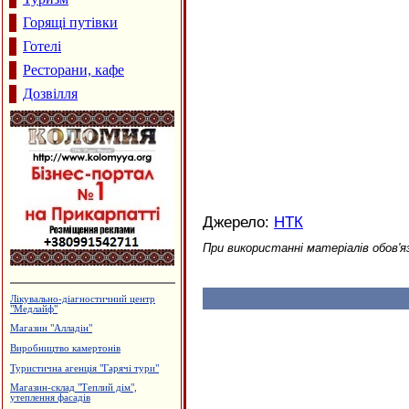
Горящі путівки
Готелі
Ресторани, кафе
Дозвілля
Джерело:
НТК
При використанні матеріалів обов'я
Будцентр "Деніго"
Салон-магазин "Coffe-inn"
Магазин "Макітра" - посуд, сувеніри
Польоти вихідного дня
Профспілкове товариство імігрантів
в Італії