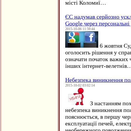
місті Коломиї…
ЄC надумав серйозно уск
Google через персональні 
2015-10-06 11:59:44
6 жовтня Су
оголосить рішення у спра
означати початок важких ч
інших інтернет-велетнів
Небезпека виникнення п
2015-10-02 03:02:14
З настанням пох
небезпека виникнення по
пояснюється, в першу чер
експлуатації печей, елект
необережного поводження