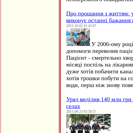
Про прощання з життям: у
виконує останні бажання 
2015-10-02 01:45:07
У 2006-ому році 
допомоги перевозив пацієн
Пацієнт - смертельно хво
місяці поспіль на лікарня
дуже хотів побачити кана
хотів трошки побути на со
води, перш ніж знову пове
Уряд виділив 140 млн грн
селах
2015-09-23 05:59:57