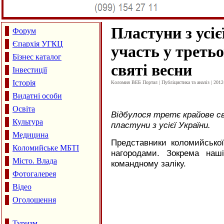
Пластуни з усіє
Форум
Єпархія УГКЦ
участь у треть
Бізнес каталог
святі весни
Інвестиції
Історія
Коломия ВЕБ Портал | Публіцистика та аналіз | 2012
Видатні особи
Освіта
Відбулося третє крайове с
Культура
пластуни з усієї України.
Медицина
Представники коломийської
Коломийське МБТІ
нагородами. Зокрема наш
Місто. Влада
командному заліку.
Фотогалерея
Відео
Оголошення
Туризм