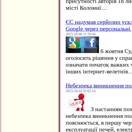
присутності авторів 18 ли
місті Коломиї…
ЄC надумав серйозно уск
Google через персональні 
2015-10-06 11:59:44
6 жовтня Су
оголосить рішення у спра
означати початок важких ч
інших інтернет-велетнів
Небезпека виникнення п
2015-10-02 03:02:14
З настанням пох
небезпека виникнення по
пояснюється, в першу чер
експлуатації печей, елект