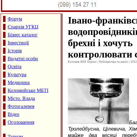
Івано-франків
Форум
Єпархія УГКЦ
водопровідникі
Бізнес каталог
брехні і хочуть
Інвестиції
Історія
контролювати 
Видатні особи
Коломия ВЕБ Портал | Публіцистика та аналіз | 2012
Освіта
Культура
Медицина
Коломийське МБТІ
Місто. Влада
Фотогалерея
Відео
Ба
Оголошення
Тролейбусна, Цілевича, Хім
майже два місяці пере
Туризм