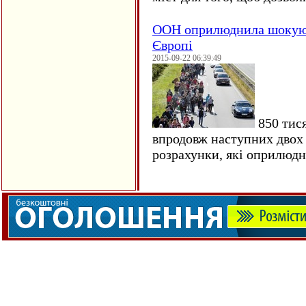
ООН оприлюднила шокуюч
Європі
2015-09-22 06:39:49
850 тися
впродовж наступних двох 
розрахунки, які оприлюд