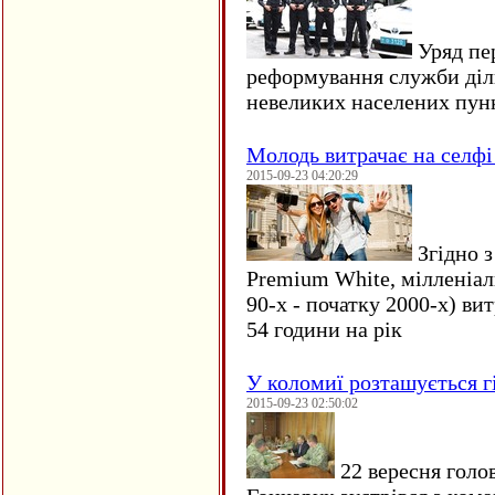
Уряд пер
реформування служби діл
невеликих населених пун
Молодь витрачає на селфі 
2015-09-23 04:20:29
Згідно з
Premium White, мілленіал
90-х - початку 2000-х) ви
54 години на рік
У коломиї розташується г
2015-09-23 02:50:02
22 вересня голо