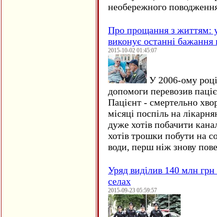
необережного поводження
Про прощання з життям: у
виконує останні бажання 
2015-10-02 01:45:07
У 2006-ому році 
допомоги перевозив пацієн
Пацієнт - смертельно хво
місяці поспіль на лікарня
дуже хотів побачити кана
хотів трошки побути на со
води, перш ніж знову пове
Уряд виділив 140 млн грн
селах
2015-09-23 05:59:57