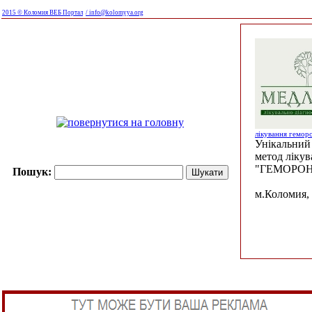
2015 © Коломия ВЕБ Портал
/ info@kolomyya.org
лікування гемор
Унікальний 
метод ліку
"ГЕМОРОН
Пошук:
м.Коломия, 