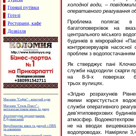
холодної води, – повідомил
Горящі путівки
оперативного реагування о
Готелі
Проблема полягає в
Ресторани, кафе
багатоповерхівок на вка
Дозвілля
центрального міського водог
будинків в мікрорайоні «П
контррезервуарів насосної 
проблем з водопостачанням
Як стверджує пані Клочк
служби надходили скарги пр
на 8-9-х поверхах ба
трьох вулицях.
«Згідно розрахунків Рівне
якими користується водое
Сімейний пансіон "На Куті"
служби оперативного реагув
Виробництво еластичної резинки
дев’ятиповерхових будинкі
Виробництво солоду, ВАТ
"Дятьківці"
атмосфер. Водоекотехпром 
Водостічні системи Struga
не на вводах вищевказани
Садиба зеленого туризму "Княжий
водопроводах. Наміряли 3,
Град"