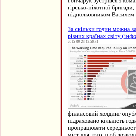
Гончарук зустрівся з ком
гірсько-піхотної бригади,
підполковником Василем 
За скільки годин можна з
різних країнах світу (інф
2015-09-23 12:50:31
фінансовий холдинг опубл
підраховано кількість год
пропрацювати середньост
міст для того, щоб дозволи