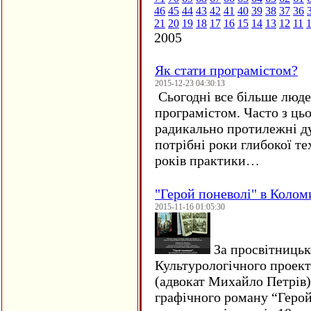
46
45
44
43
42
41
40
39
38
37
36
21
20
19
18
17
16
15
14
13
12
11
2005
Як стати програмістом?
2015-12-23 04:30:13
Сьогодні все більше люде
програмістом. Часто з ць
радикально протилежні ду
потрібні роки глибокої те
років практики…
"Герой поневолі" в Колом
2015-11-16 01:05:30
За просвітницько
Культурологічного проект
(адвокат Михайло Петрів)
графічного роману “Герой 