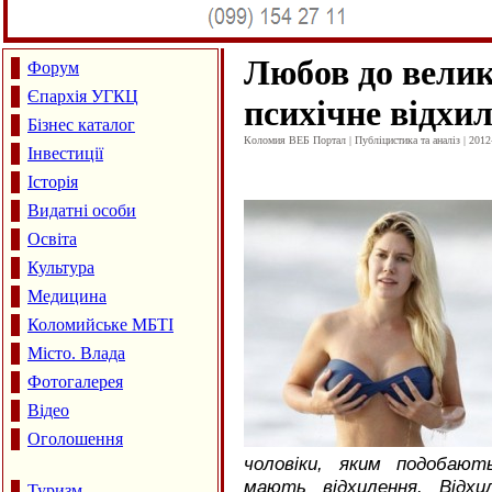
Любов до велик
Форум
Єпархія УГКЦ
психічне відхи
Бізнес каталог
Коломия ВЕБ Портал | Публіцистика та аналіз | 2012
Інвестиції
Історія
Видатні особи
Освіта
Культура
Медицина
Коломийське МБТІ
Місто. Влада
Фотогалерея
Відео
Оголошення
чоловіки, яким подобают
мають відхилення. Відхи
Туризм