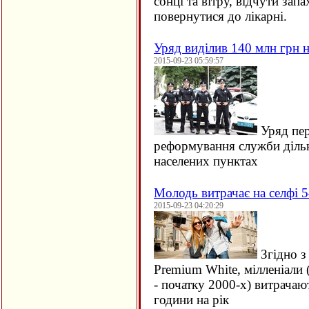
сонці та вітру, відчути зап
повернутися до лікарні.
Уряд виділив 140 млн грн н
2015-09-23 05:59:57
Уряд пер
реформування служби дільн
населених пунктах
Молодь витрачає на селфі 5
2015-09-23 04:20:29
Згідно з
Premium White, мілленіали 
- початку 2000-х) витрачаю
години на рік