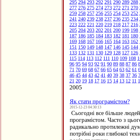
295
294
293
292
291
290
289
288
277
276
275
274
273
272
271
270
259
258
257
256
255
254
253
252
241
240
239
238
237
236
235
234
223
222
221
220
219
218
217
216
205
204
203
202
201
200
199
198
187
186
185
184
183
182
181
180
169
168
167
166
165
164
163
162
151
150
149
148
147
146
145
144
133
132
131
130
129
128
127
126
115
114
113
112
111
110
109
108
1
96
95
94
93
92
91
90
89
88
87
86
71
70
69
68
67
66
65
64
63
62
61
46
45
44
43
42
41
40
39
38
37
36
21
20
19
18
17
16
15
14
13
12
11
2005
Як стати програмістом?
2015-12-23 04:30:13
Сьогодні все більше людей 
програмістом. Часто з цьо
радикально протилежні дум
потрібні роки глибокої техн