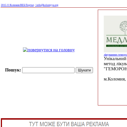
2015 © Коломия ВЕБ Портал
/ info@kolomyya.org
лікування гемор
Унікальний 
метод ліку
"ГЕМОРОН
Пошук:
м.Коломия, 