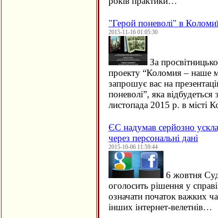
років практики…
"Герой поневолі" в Коломи
2015-11-16 01:05:30
За просвітницько
проекту “Коломия – наше м
запрошує вас на презентац
поневолі”, яка відбудеться 
листопада 2015 р. в місті
ЄC надумав серйозно ускла
через персональні дані
2015-10-06 11:59:44
6 жовтня Су
оголосить рішення у справ
означати початок важких ча
інших інтернет-велетнів…