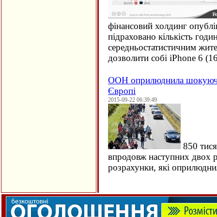
фінансовий холдинг опублі
підраховано кількість годи
середньостатистичним жите
дозволити собі iPhone 6 (
1
ООН оприлюднила шокуючи
Європі
2015-09-22 06:39:49
850 тися
впродовж наступних двох ро
розрахунки, які оприлюдн