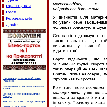
макрогінофілія, 
Горящі путівки
найранішого дитинства.
Готелі
У дитинстві біля материн
Ресторани, кафе
почували себе захищеним
Дозвілля
чоловіки продовжують шукат
Сексології підтримують п
також вважають, що люб
викликана у сильної п
у дитинство”.
Варто відзначити, що за
збільшенню грудей скороти
таких операцій не зменшилас
Британії попит на операції 
хірургів навіть зростає.
Лікувально-діагностичний центр
"Медлюкс"
Профспілкове товариство імігрантів
Крім того, нове дослідже
в Італії
молодих дівчат у віці від ві
Готельно-ресторанний комплекс
"Беркут"
вважали за краще б мати в
інтелекту. Причому дівчата
Магазин "Макітра" - посуд, сувеніри
Ресторан "Гал-Прут"