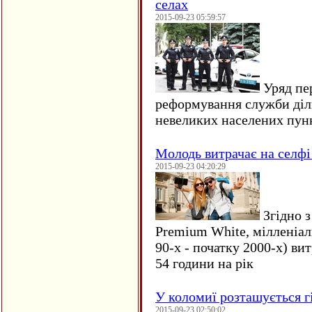
селах
2015-09-23 05:59:57
Уряд пер
реформування служби діл
невеликих населених пун
Молодь витрачає на селфі 
2015-09-23 04:20:29
Згідно з
Premium White, мілленіал
90-х - початку 2000-х) ви
54 години на рік
У коломиї розташується г
2015-09-23 02:50:02