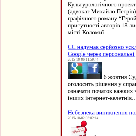
Культурологічного проект
(адвокат Михайло Петрів)
графічного роману “Герой 
присутності авторів 18 ли
місті Коломиї…
ЄC надумав серйозно уск
Google через персональні 
2015-10-06 11:59:44
6 жовтня Су
оголосить рішення у спра
означати початок важких ч
інших інтернет-велетнів
Небезпека виникнення п
2015-10-02 03:02:14