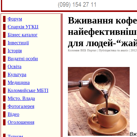
Вживання кофе
Форум
Єпархія УГКЦ
найефективніш
Бізнес каталог
для людей-“жа
Інвестиції
Історія
Коломия ВЕБ Портал | Публіцистика та аналіз | 2012
Видатні особи
Освіта
Культура
Медицина
Коломийське МБТІ
Місто. Влада
Фотогалерея
Відео
Оголошення
Вж
Туризм