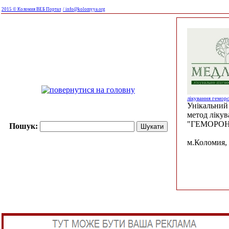
2015 © Коломия ВЕБ Портал
/ info@kolomyya.org
лікування гемор
Унікальний 
метод ліку
"ГЕМОРОН
Пошук:
м.Коломия, 