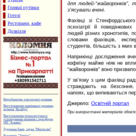
для людей-“жайворонків”, то
Горящі путівки
з’ясували вчені.
Готелі
Фахівці зі Стенфордськог
Ресторани, кафе
психіатрії й поведінкови
Дозвілля
людей різних хронотипів, п
словами фахівців, експ
студентів, більшість з яких
Наприкінці дослідження вч
кофеїну майже ніяк не вплив
“жайворонків” воно призвело
У зв’язку з цим фахівці ра
страждають на безсоння,
напоях, що випиваються пер
Утеплення та оздоблення будинків.
Джерело:
Освітній портал
Фірма "FTS"
Архітектурне проектування.
При використанні матеріалів обов'я
Р.Думанський
Садиба зеленого туризму "Княжий
Град"
Виробництво вікон та дверей з ПВХ
та алюмінію