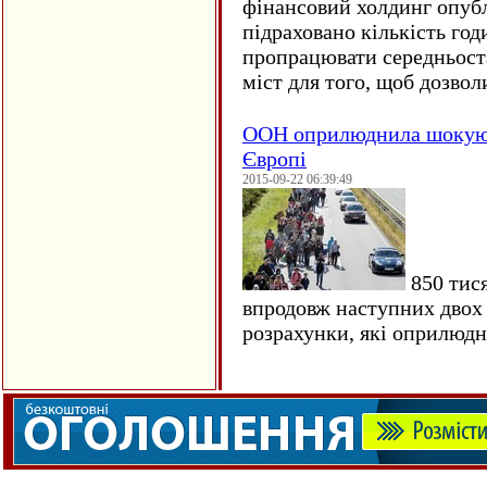
фінансовий холдинг опубл
підраховано кількість год
пропрацювати середньост
міст для того, щоб дозволи
ООН оприлюднила шокуюч
Європі
2015-09-22 06:39:49
850 тися
впродовж наступних двох 
розрахунки, які оприлюд