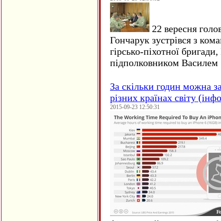
22 вересня голо
Гончарук зустрівся з ком
гірсько-піхотної бригади,
підполковником Василем 
За скільки годин можна з
різних країнах світу (інф
2015-09-23 12:50:31