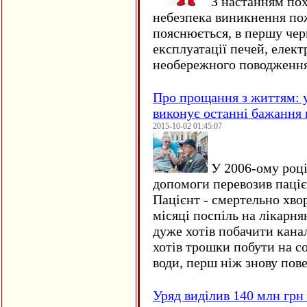
З настанням пох
небезпека виникнення по
пояснюється, в першу чер
експлуатації печей, елект
необережного поводження
Про прощання з життям: у
виконує останні бажання 
2015-10-02 01:45:07
У 2006-ому році 
допомоги перевозив пацієн
Пацієнт - смертельно хво
місяці поспіль на лікарня
дуже хотів побачити кана
хотів трошки побути на со
води, перш ніж знову пове
Уряд виділив 140 млн грн