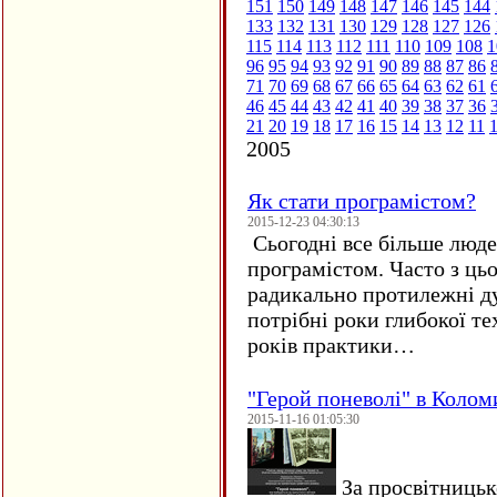
151
150
149
148
147
146
145
144
133
132
131
130
129
128
127
126
115
114
113
112
111
110
109
108
1
96
95
94
93
92
91
90
89
88
87
86
71
70
69
68
67
66
65
64
63
62
61
46
45
44
43
42
41
40
39
38
37
36
21
20
19
18
17
16
15
14
13
12
11
2005
Як стати програмістом?
2015-12-23 04:30:13
Сьогодні все більше люде
програмістом. Часто з ць
радикально протилежні ду
потрібні роки глибокої те
років практики…
"Герой поневолі" в Колом
2015-11-16 01:05:30
За просвітницько