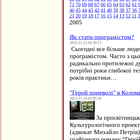
71
70
69
68
67
66
65
64
63
62
61
46
45
44
43
42
41
40
39
38
37
36
21
20
19
18
17
16
15
14
13
12
11
2005
Як стати програмістом?
2015-12-23 04:30:13
Сьогодні все більше люде
програмістом. Часто з ць
радикально протилежні ду
потрібні роки глибокої те
років практики…
"Герой поневолі" в Колом
2015-11-16 01:05:30
За просвітницько
Культурологічного проект
(адвокат Михайло Петрів)
графічного роману “Герой 