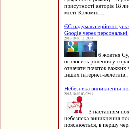
присутності авторів 18 ли
місті Коломиї…
ЄC надумав серйозно уск
Google через персональні 
2015-10-06 11:59:44
6 жовтня Су
оголосить рішення у спра
означати початок важких ч
інших інтернет-велетнів
Небезпека виникнення п
2015-10-02 03:02:14
З настанням пох
небезпека виникнення по
пояснюється, в першу чер