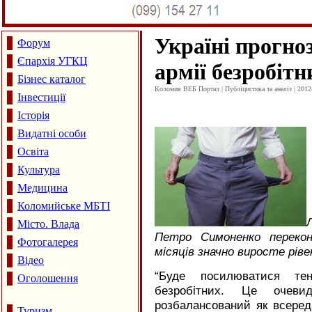
Україні прогно
Форум
Єпархія УГКЦ
армії безробітн
Бізнес каталог
Коломия ВЕБ Портал | Публіцистика та аналіз | 2012
Інвестиції
Історія
Видатні особи
Освіта
Культура
Медицина
Коломийське МБТІ
Місто. Влада
Петро Симоненко перекон
Фотогалерея
місяців значно виросте ріве
Відео
“
Буде посилюватися те
Оголошення
безробітних. Це очев
розбалансований як всередин
Туризм