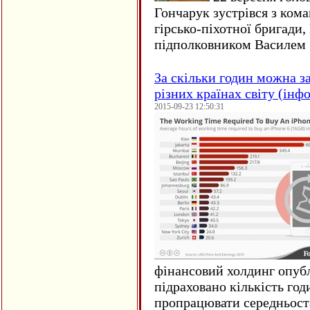
Гончарук зустрівся з ком
гірсько-піхотної бригади,
підполковником Василем 
За скільки годин можна з
різних країнах світу (інф
2015-09-23 12:50:31
фінансовий холдинг опубл
підраховано кількість год
пропрацювати середньост