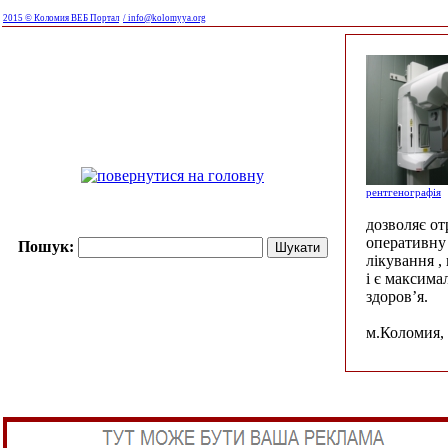
2015 © Коломия ВЕБ Портал
/ info@kolomyya.org
рентгенографія
дозволяє о
оперативну 
Пошук:
лікування ,
і є максима
здоров’я.
м.Коломия, 