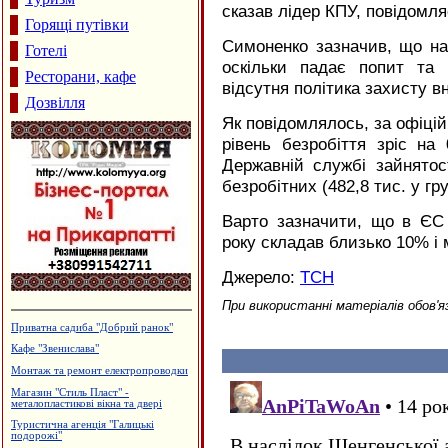
сказав лідер КПУ, повідомл
Горящі путівки
Симоненко зазначив, що на
Готелі
оскільки падає попит та ц
Ресторани, кафе
відсутня політика захисту в
Дозвілля
Як повідомлялось, за офіцій
рівень безробіття зріс н
Державній службі зайнятос
безробітних (482,8 тис. у гру
Варто зазначити, що в ЄС 
року складав близько 10% і 
Джерело:
ТСН
При використанні матеріалів обов'я
Приватна садиба "Добрий ранок"
Кафе "Звенислава"
Монтаж та ремонт електропроводки
Магазин "Стиль Пласт" -
металопластикові вікна та двері
Туристична агенція "Галицькі
подорожі"