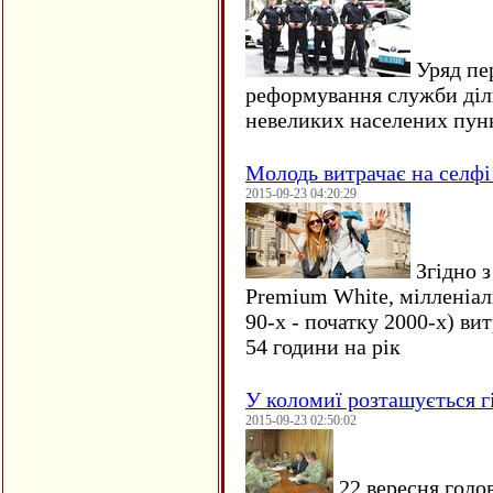
Уряд пер
реформування служби діл
невеликих населених пун
Молодь витрачає на селфі 
2015-09-23 04:20:29
Згідно з
Premium White, мілленіал
90-х - початку 2000-х) ви
54 години на рік
У коломиї розташується г
2015-09-23 02:50:02
22 вересня голо