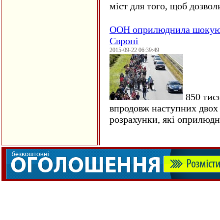
міст для того, щоб дозволи
ООН оприлюднила шокуюч
Європі
2015-09-22 06:39:49
850 тися
впродовж наступних двох 
розрахунки, які оприлюд