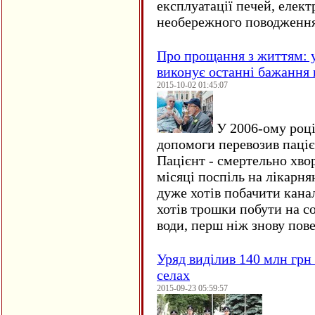
експлуатації печей, елект
необережного поводження
Про прощання з життям: у
виконує останні бажання 
2015-10-02 01:45:07
У 2006-ому році 
допомоги перевозив пацієн
Пацієнт - смертельно хво
місяці поспіль на лікарня
дуже хотів побачити кана
хотів трошки побути на со
води, перш ніж знову пове
Уряд виділив 140 млн грн
селах
2015-09-23 05:59:57