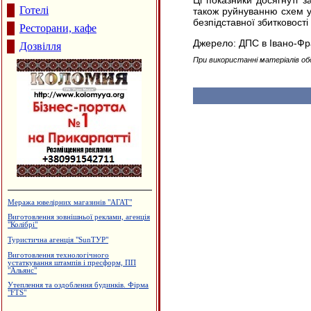
Ці показники досягнуті 
Готелі
також руйнуванню схем у
безпідставної збитковості
Ресторани, кафе
Джерело: ДПС в Івано-Фра
Дозвілля
При використанні матеріалів об
Меража ювелірних магазинів "АГАТ"
Виготовлення зовнішньої реклами, агенція
"Колібрі"
Туристична агенція "SunТУР"
Виготовлення технологічного
устаткування штампів і пресформ, ПП
"Альянс"
Утеплення та оздоблення будинків. Фірма
"FTS"