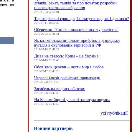
тків, а
літаків, ракет, танків та про початок розробки
едженню
нового ракетного озброєння
2016-11-23 02:50:01
Територіальні громади, їх статути: що, як і для кого?
2016-11-11 10:50:33
Обережно: "Спілка православних журналістів"
2016-06-02 07:38:51
Як козачі отамани ділили прибуток від продажу
вугілля з окупованих територій в РФ
2016-05-18 12:48:23
Дива не сталось: Крим – це Україна!
2016-04-19 02:55:40
Обов’язок церкви – нести мир і любов
2016-02-17 02:45:28
Чергові ілюзії російської пропаганди
2016-01-28 03:10:58
Загибель на водних об'єктах
2016-01-26 03:47:30
На Коломийщині у вогні загинула людина
2016-01-26 03:42:56
усі публікації
Новини партнерів