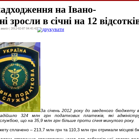
адходження на Івано-
 зросли в січні на 12 відсоткі
наліз | 2012-02-07 04:45:42
друкувати
За січень 2012 року до зведеного бюджету в
 надійшло 324 млн грн податкових платежів, які адміністр
ужбою, що на 35,9 млн грн більше проти січня минулого року.
ету сплачено – 213,7 млн грн та 110,3 млн грн отримали місцеві б