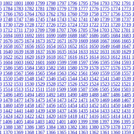
3
1802
1801
1800
1799
1798
1797
1796
1795
1794
1793
1792
1791
5
1784
1783
1782
1781
1780
1779
1778
1777
1776
1775
1774
1773
7
1766
1765
1764
1763
1762
1761
1760
1759
1758
1757
1756
1755
9
1748
1747
1746
1745
1744
1743
1742
1741
1740
1739
1738
1737
1
1730
1729
1728
1727
1726
1725
1724
1723
1722
1721
1720
1719
3
1712
1711
1710
1709
1708
1707
1706
1705
1704
1703
1702
1701
5
1694
1693
1692
1691
1690
1689
1688
1687
1686
1685
1684
1683
7
1676
1675
1674
1673
1672
1671
1670
1669
1668
1667
1666
1665
9
1658
1657
1656
1655
1654
1653
1652
1651
1650
1649
1648
1647
1
1640
1639
1638
1637
1636
1635
1634
1633
1632
1631
1630
1629
3
1622
1621
1620
1619
1618
1617
1616
1615
1614
1613
1612
1611
5
1604
1603
1602
1601
1600
1599
1598
1597
1596
1595
1594
1593
7
1586
1585
1584
1583
1582
1581
1580
1579
1578
1577
1576
1575
9
1568
1567
1566
1565
1564
1563
1562
1561
1560
1559
1558
1557
1
1550
1549
1548
1547
1546
1545
1544
1543
1542
1541
1540
1539
3
1532
1531
1530
1529
1528
1527
1526
1525
1524
1523
1522
1521
5
1514
1513
1512
1511
1510
1509
1508
1507
1506
1505
1504
1503
7
1496
1495
1494
1493
1492
1491
1490
1489
1488
1487
1486
1485
9
1478
1477
1476
1475
1474
1473
1472
1471
1470
1469
1468
1467
1
1460
1459
1458
1457
1456
1455
1454
1453
1452
1451
1450
1449
3
1442
1441
1440
1439
1438
1437
1436
1435
1434
1433
1432
1431
5
1424
1423
1422
1421
1420
1419
1418
1417
1416
1415
1414
1413
7
1406
1405
1404
1403
1402
1401
1400
1399
1398
1397
1396
1395
9
1388
1387
1386
1385
1384
1383
1382
1381
1380
1379
1378
1377
1
1370
1369
1368
1367
1366
1365
1364
1363
1362
1361
1360
1359