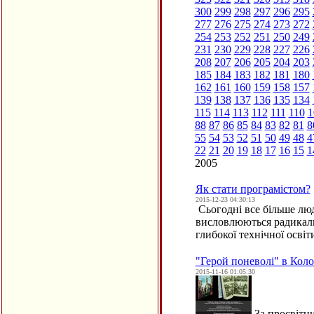
300
299
298
297
296
295
277
276
275
274
273
272
254
253
252
251
250
249
231
230
229
228
227
226
208
207
206
205
204
203
185
184
183
182
181
180
162
161
160
159
158
157
139
138
137
136
135
134
115
114
113
112
111
110
1
88
87
86
85
84
83
82
81
8
55
54
53
52
51
50
49
48
4
22
21
20
19
18
17
16
15
1
2005
Як стати програмістом?
2015-12-23 04:30:13
Сьогодні все більше люд
висловлюються радикаль
глибокої технічної осві
"Герой поневолі" в Кол
2015-11-16 01:05:30
За просвітни