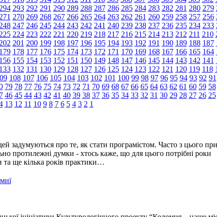
294
293
292
291
290
289
288
287
286
285
284
283
282
281
280
279
271
270
269
268
267
266
265
264
263
262
261
260
259
258
257
256
248
247
246
245
244
243
242
241
240
239
238
237
236
235
234
233
225
224
223
222
221
220
219
218
217
216
215
214
213
212
211
210
202
201
200
199
198
197
196
195
194
193
192
191
190
189
188
187
179
178
177
176
175
174
173
172
171
170
169
168
167
166
165
164
156
155
154
153
152
151
150
149
148
147
146
145
144
143
142
141
133
132
131
130
129
128
127
126
125
124
123
122
121
120
119
118
09
108
107
106
105
104
103
102
101
100
99
98
97
96
95
94
93
92
91
0
79
78
77
76
75
74
73
72
71
70
69
68
67
66
65
64
63
62
61
60
59
58
7
46
45
44
43
42
41
40
39
38
37
36
35
34
33
32
31
30
29
28
27
26
25
4
13
12
11
10
9
8
7
6
5
4
3
2
1
ей задумуються про те, як стати програмістом. Часто з цього пр
но протилежні думки - хтось каже, що для цього потрібні роки
ти та ще кілька років практики…
омиї
цької ініціативи Культурологічного проекту “Коломия – наше мі