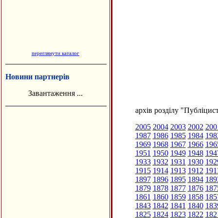
переглянути каталог
Новини партнерів
Завантаження ...
архів розділу "Публіцис
2005
2004
2003
2002
200
1987
1986
1985
1984
198
1969
1968
1967
1966
196
1951
1950
1949
1948
194
1933
1932
1931
1930
192
1915
1914
1913
1912
191
1897
1896
1895
1894
189
1879
1878
1877
1876
187
1861
1860
1859
1858
185
1843
1842
1841
1840
183
1825
1824
1823
1822
182