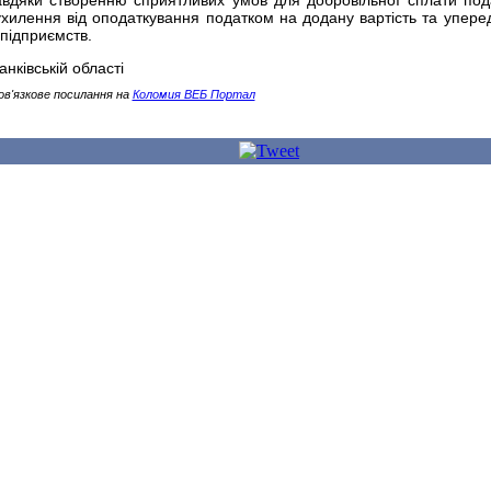
завдяки створенню сприятливих умов для добровільної сплати пода
хилення від оподаткування податком на додану вартість та упер
 підприємств.
нківській області
ов'язкове посилання на
Коломия ВЕБ Портал