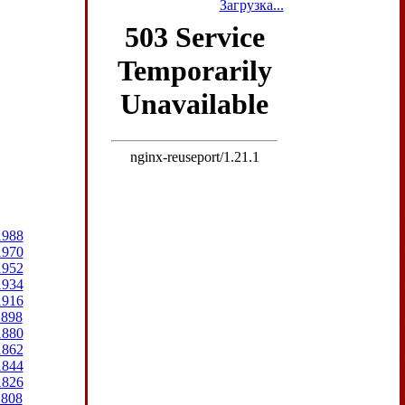
Загрузка...
1988
1970
1952
1934
1916
1898
1880
1862
1844
1826
1808