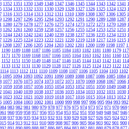
3
1352
1351
1350
1349
1348
1347
1346
1345
1344
1343
1342
1341
5
1334
1333
1332
1331
1330
1329
1328
1327
1326
1325
1324
1323
7
1316
1315
1314
1313
1312
1311
1310
1309
1308
1307
1306
1305
9
1298
1297
1296
1295
1294
1293
1292
1291
1290
1289
1288
1287
1
1280
1279
1278
1277
1276
1275
1274
1273
1272
1271
1270
1269
3
1262
1261
1260
1259
1258
1257
1256
1255
1254
1253
1252
1251
5
1244
1243
1242
1241
1240
1239
1238
1237
1236
1235
1234
1233
7
1226
1225
1224
1223
1222
1221
1220
1219
1218
1217
1216
1215
9
1208
1207
1206
1205
1204
1203
1202
1201
1200
1199
1198
1197
1
1
1190
1189
1188
1187
1186
1185
1184
1183
1182
1181
1180
1179
117
2
1171
1170
1169
1168
1167
1166
1165
1164
1163
1162
1161
1160
115
3
1152
1151
1150
1149
1148
1147
1146
1145
1144
1143
1142
1141
114
4
1133
1132
1131
1130
1129
1128
1127
1126
1125
1124
1123
1122
112
1114
1113
1112
1111
1110
1109
1108
1107
1106
1105
1104
1103
1102
6
1095
1094
1093
1092
1091
1090
1089
1088
1087
1086
1085
1084
8
1077
1076
1075
1074
1073
1072
1071
1070
1069
1068
1067
1066
0
1059
1058
1057
1056
1055
1054
1053
1052
1051
1050
1049
1048
2
1041
1040
1039
1038
1037
1036
1035
1034
1033
1032
1031
1030
4
1023
1022
1021
1020
1019
1018
1017
1016
1015
1014
1013
1012
6
1005
1004
1003
1002
1001
1000
999
998
997
996
995
994
993
992
984
983
982
981
980
979
978
977
976
975
974
973
972
971
970
969
961
960
959
958
957
956
955
954
953
952
951
950
949
948
947
946
938
937
936
935
934
933
932
931
930
929
928
927
926
925
924
923
915
914
913
912
911
910
909
908
907
906
905
904
903
902
901
900
892
891
890
889
888
887
886
885
884
883
882
881
880
879
878
877