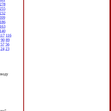
278
255
232
209
186
163
140
117
116
90
89
57
56
24
23
иводу
сто”