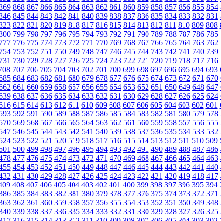
869
868
867
866
865
864
863
862
861
860
859
858
857
856
855
854
846
845
844
843
842
841
840
839
838
837
836
835
834
833
832
831
823
822
821
820
819
818
817
816
815
814
813
812
811
810
809
808
800
799
798
797
796
795
794
793
792
791
790
789
788
787
786
785
777
776
775
774
773
772
771
770
769
768
767
766
765
764
763
762
754
753
752
751
750
749
748
747
746
745
744
743
742
741
740
739
731
730
729
728
727
726
725
724
723
722
721
720
719
718
717
716
708
707
706
705
704
703
702
701
700
699
698
697
696
695
694
693
685
684
683
682
681
680
679
678
677
676
675
674
673
672
671
670
662
661
660
659
658
657
656
655
654
653
652
651
650
649
648
647
639
638
637
636
635
634
633
632
631
630
629
628
627
626
625
624
616
615
614
613
612
611
610
609
608
607
606
605
604
603
602
601
593
592
591
590
589
588
587
586
585
584
583
582
581
580
579
578
570
569
568
567
566
565
564
563
562
561
560
559
558
557
556
555
547
546
545
544
543
542
541
540
539
538
537
536
535
534
533
532
524
523
522
521
520
519
518
517
516
515
514
513
512
511
510
509
501
500
499
498
497
496
495
494
493
492
491
490
489
488
487
486
478
477
476
475
474
473
472
471
470
469
468
467
466
465
464
463
455
454
453
452
451
450
449
448
447
446
445
444
443
442
441
440
432
431
430
429
428
427
426
425
424
423
422
421
420
419
418
417
409
408
407
406
405
404
403
402
401
400
399
398
397
396
395
394
386
385
384
383
382
381
380
379
378
377
376
375
374
373
372
371
363
362
361
360
359
358
357
356
355
354
353
352
351
350
349
348
340
339
338
337
336
335
334
333
332
331
330
329
328
327
326
325
317
316
315
314
313
312
311
310
309
308
307
306
305
304
303
302