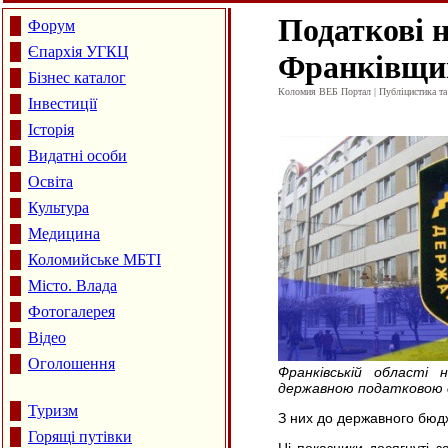
Податкові н
Форум
Єпархія УГКЦ
Франківщині
Бізнес каталог
Коломия ВЕБ Портал | Публіцистика та а
Інвестиції
Історія
Видатні особи
Освіта
Культура
Медицина
Коломийське МБТІ
Місто. Влада
Фотогалерея
Відео
Оголошення
Франківській області
державною податковою сл
Туризм
З них до державного бюдж
Горящі путівки