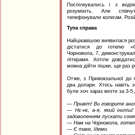
Поспілкувались і з воді
розуміють. Але співчут
телефонували колегам. Роз
Тупа справа
Найцікавішою виявилася роз
дістатися до готелю «С
Чорновола, 7, демонструвал
літерами. Хотіли довідати
можна дійти пішки, ще раз 
Отже, з Привокзальної до 
два долари. Хтось навіть з
були хоч зараз везти за 3-5
— Привіт! Ви говорите анг
— Нє-нє, а-я, який інгліш
задоволенням лускати соня
— Нам на Чорновола, готел
— Є таке, їдемо.