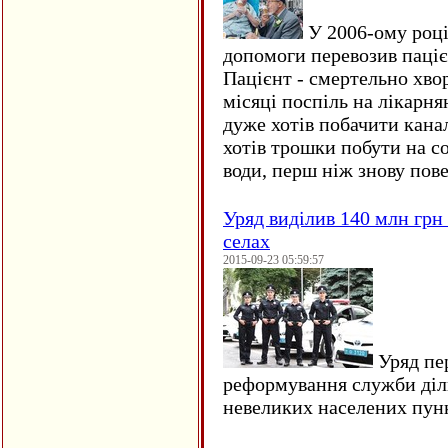
У 2006-ому році 
допомоги перевозив пацієн
Пацієнт - смертельно хво
місяці поспіль на лікарня
дуже хотів побачити кана
хотів трошки побути на со
води, перш ніж знову пове
Уряд виділив 140 млн грн
селах
2015-09-23 05:59:57
Уряд пер
реформування служби діл
невеликих населених пун