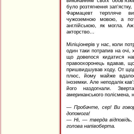
виконанням своїх обов’язкі
було розтягнення зап’ястку,
Фармацевт терпляче в
чужоземною мовою, а пот
англійською, як могла. А
акторство…
Міліціонерів у нас, коли пот
один таки потрапив на очі, 
що довелося кидатися нав
правоохоронець вдавав, щ
пришвидшував ходу. От що
плюс, йому майже вдалос
іноземки. Але неподалік кав
його наздогнали. Звер
американського полісмена, н
— Пробачте, сер! Ви гово
допомога!
— Ні, — тверда відповідь, 
голова напівоберта.