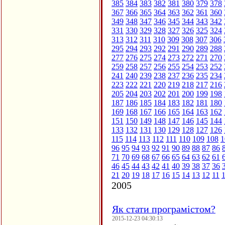
385
384
383
382
381
380
379
378
367
366
365
364
363
362
361
360
349
348
347
346
345
344
343
342
331
330
329
328
327
326
325
324
313
312
311
310
309
308
307
306
295
294
293
292
291
290
289
288
277
276
275
274
273
272
271
270
259
258
257
256
255
254
253
252
241
240
239
238
237
236
235
234
223
222
221
220
219
218
217
216
205
204
203
202
201
200
199
198
187
186
185
184
183
182
181
180
169
168
167
166
165
164
163
162
151
150
149
148
147
146
145
144
133
132
131
130
129
128
127
126
115
114
113
112
111
110
109
108
1
96
95
94
93
92
91
90
89
88
87
86
71
70
69
68
67
66
65
64
63
62
61
46
45
44
43
42
41
40
39
38
37
36
21
20
19
18
17
16
15
14
13
12
11
2005
Як стати програмістом?
2015-12-23 04:30:13