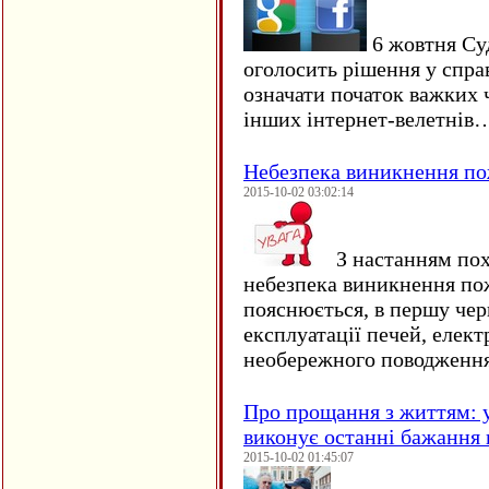
6 жовтня Су
оголосить рішення у спра
означати початок важких ч
інших інтернет-велетнів
Небезпека виникнення п
2015-10-02 03:02:14
З настанням пох
небезпека виникнення по
пояснюється, в першу чер
експлуатації печей, елект
необережного поводження
Про прощання з життям: у
виконує останні бажання 
2015-10-02 01:45:07