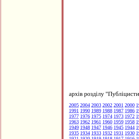
архів розділу "Публіцисти
2005
2004
2003
2002
2001
2000
1
1991
1990
1989
1988
1987
1986
1
1977
1976
1975
1974
1973
1972
1
1963
1962
1961
1960
1959
1958
1
1949
1948
1947
1946
1945
1944
1
1935
1934
1933
1932
1931
1930
1
1921
1920
1919
1918
1917
1916
1