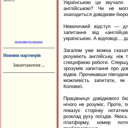
Українською це звучало 
англійською? Чи не мо
знаходиться довідкове бюро
Невеличкий відступ — дл
запитання від «англійц
українською. А відповіді… д
переглянути каталог
Загалом уже можна сказа
Новини партнерів
розуміють англійську, ніж 
специфікою роботи. Спершу
Завантаження ...
зрозумів запитання про дов
відвів. Прочекавши півгодин
можливість запитати, як
Коломиї.
Працівниця довідкового бю
нічого не розуміє. Проте, 
показує сторінку нотатн
розклад руху поїздів. Якось
платформу, номер пот