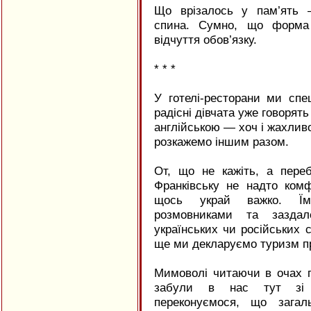
Що врізалось у пам’ять 
спина. Сумно, що форма 
відчуття обов’язку.
* * *
У готелі-ресторани ми спе
радісні дівчата уже говорят
англійською — хоч і жахливо,
розкажемо іншим разом.
От, що не кажіть, а переб
Франківську не надто комф
щось украй важко. Їм
розмовниками та заздал
українських чи російських 
ще ми декларуємо туризм п
Мимоволі читаючи в очах п
забули в нас тут зі с
переконуємося, що загал