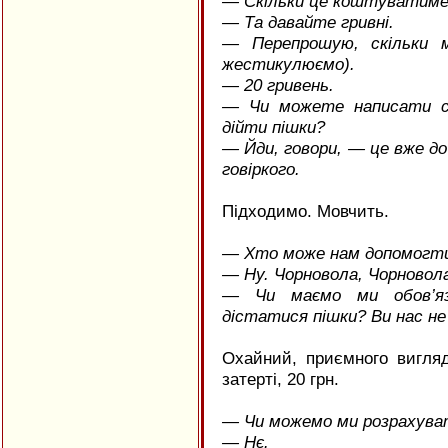
— Скільки це коштуватим
— Та давайте гривні.
— Перепрошую, скільки 
жестикулюємо).
— 20 гривень.
— Чи можете написати с
дійти пішки?
— Йди, говори, — це вже до
говіркого.
Підходимо. Мовчить.
— Хто може нам допомогти
— Ну. Чорновола, Чорновол
— Чи маємо ми обов’яз
дістатися пішки? Ви нас не
Охайний, приємного вигляд
затерті, 20 грн.
— Чи можемо ми розрахува
— Нє.