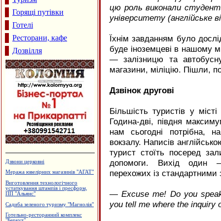
цю роль виконали студент
Горящі путівки
університету (англійське від
Готелі
Ресторани, кафе
Їхнім завданням було дослі
буде іноземцеві в нашому мі
Дозвілля
— залізницю та автобусну
магазини, міліцію. Пішли, 
Дзвінок другові
Більшість туристів у місті
Година-дві, півдня максиму
нам сьогодні потрібна, 
вокзалу. Написів англійсько
турист стоїть посеред за
допомоги. Вихід один 
Туристична агенція "Гарячі тури"
перехожих із стандартними 
Магазин "Жалюзі"
Водостічні системи Struga
— Excuse me! Do you speak
Будцентр "Деніго"
you tell me where the inquiry o
Ковальська майстерня