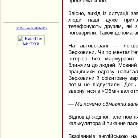
проблематично.
Звісно, вихід із ситуації за
люди наші дуже приязн
телефонують друзям, які з
Ю.Молодій © 2000-2015
поговорили. Також допомагаю
На автовокзалі — легш
Верховини. Чи то менталітет
інтер’єр без мармурових
ближчим до людей. Мовний ба
працівники одразу написа
Верховини й орієнтовну варт
потім не відпустили. Десь
звернутися в «Обмін валют»
— Ми хочемо обміняти валю
Відповіді жодної, але пом
калькулятора й тикання пал
Вказівників англійською на