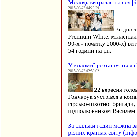
Молодь витрачає на селфі 
2015-09-23 04:20:29
Згідно з
Premium White, мілленіал
90-х - початку 2000-х) ви
54 години на рік
У коломиї розташується г
2015-09-23 02:50:02
22 вересня голо
Гончарук зустрівся з ком
гірсько-піхотної бригади,
підполковником Василем 
За скільки годин можна з
різних країнах світу (інф