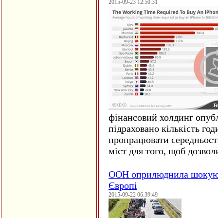
2015-09-23 12:50:31
фінансовий холдинг опубл
підраховано кількість год
пропрацювати середньост
міст для того, щоб дозволи
ООН оприлюднила шокуюч
Європі
2015-09-22 06:39:49