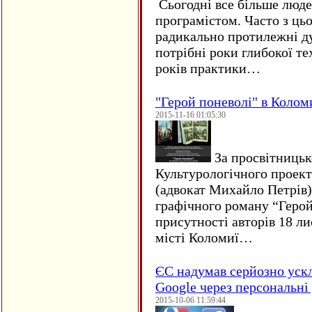
Сьогодні все більше люде
програмістом. Часто з ць
радикально протилежні ду
потрібні роки глибокої те
років практики…
"Герой поневолі" в Колом
2015-11-16 01:05:30
За просвітницько
Культурологічного проект
(адвокат Михайло Петрів)
графічного роману “Герой 
присутності авторів 18 ли
місті Коломиї…
ЄC надумав серйозно уск
Google через персональні 
2015-10-06 11:59:44