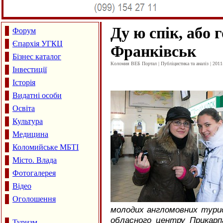
Ду ю спік, або 
Форум
Єпархія УГКЦ
Франківськ
Бізнес каталог
Коломия ВЕБ Портал | Публіцистика та аналіз | 2011
Інвестиції
Історія
Видатні особи
Освіта
Культура
Медицина
Коломийське МБТІ
Місто. Влада
Фотогалерея
Відео
Оголошення
молодих англомовних турис
обласного центру Прикар
Туризм