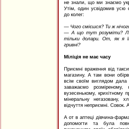
не знали, що ми знаємо укр
Утім, один усвідомив усю с
до колег:
— Чого смієшся? Ти ж нічог
— А що тут розуміти? Лю
тільки долари. От, як я 
гривні?
Міліція не має часу
Приємні враження від такс
магазину. А там вони обір
всім своїм виглядом дала 
заважаємо розміреному,
вузесенькому, крихітному 
мінеральну негазовану, х
відчуття неприємні. Совок. А
А от в аптеці дівчина-фарм
допомогти та була повн