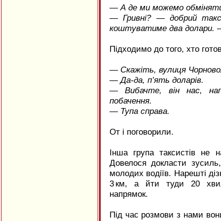
— А де ми можемо обміняти
— Гривні? — добрий такс
коштуватиме два долари. — 
Підходимо до того, хто гото
— Скажіть, вулиця Чорново
— Да-да, п’ять доларів.
— Вибачте, він нас, нап
побачення.
— Тупа справа.
От і поговорили.
Інша група таксистів не н
Довелося докласти зусиль
молодих водіїв. Нарешті ді
3 км, а йти туди 20 хви
напрямок.
Під час розмови з нами вон