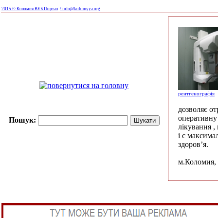
2015 © Коломия ВЕБ Портал
/ info@kolomyya.org
рентгенографія
дозволяє о
оперативну 
Пошук:
лікування ,
і є максима
здоров’я.
м.Коломия, 