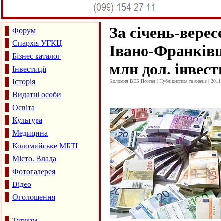
За січень-верес
Форум
Єпархія УГКЦ
Івано-Франків
Бізнес каталог
млн дол. інвест
Інвестиції
Історія
Коломия ВЕБ Портал | Публіцистика та аналіз | 2011
Видатні особи
Освіта
Культура
Медицина
Коломийське МБТІ
Місто. Влада
Фотогалерея
Відео
Оголошення
Туризм