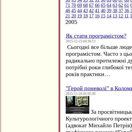
71
70
69
68
67
66
65
64
63
62
61
46
45
44
43
42
41
40
39
38
37
36
21
20
19
18
17
16
15
14
13
12
11
2005
Як стати програмістом?
2015-12-23 04:30:13
Сьогодні все більше люде
програмістом. Часто з ць
радикально протилежні ду
потрібні роки глибокої те
років практики…
"Герой поневолі" в Колом
2015-11-16 01:05:30
За просвітницько
Культурологічного проект
(адвокат Михайло Петрів)