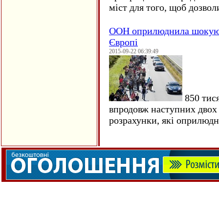
міст для того, щоб дозволи
ООН оприлюднила шокуюч
Європі
2015-09-22 06:39:49
850 тися
впродовж наступних двох 
розрахунки, які оприлюд