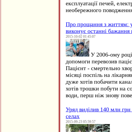
експлуатації печей, елект
необережного поводження
Про прощання з життям: у
виконує останні бажання 
2015-10-02 01:45:07
У 2006-ому році 
допомоги перевозив пацієн
Пацієнт - смертельно хво
місяці поспіль на лікарня
дуже хотів побачити кана
хотів трошки побути на со
води, перш ніж знову пове
Уряд виділив 140 млн грн
селах
2015-09-23 05:59:57