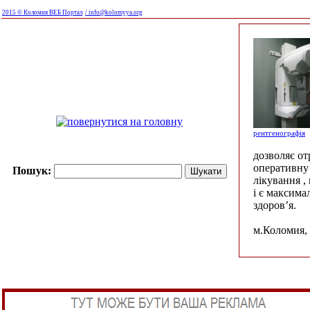
2015 © Коломия ВЕБ Портал
/ info@kolomyya.org
рентгенографія
дозволяє о
оперативну 
Пошук:
лікування ,
і є максима
здоров’я.
м.Коломия, 