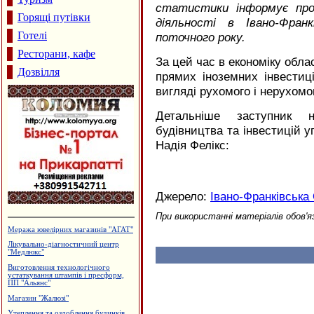
статистики інформує про 
Горящі путівки
діяльності в Івано-Франк
Готелі
поточного року.
Ресторани, кафе
За цей час в економіку обла
Дозвілля
прямих іноземних інвестиц
вигляді рухомого і нерухомо
Детальніше заступник н
будівництва та інвестицій 
Надія Фелікс:
Джерело:
Івано-Франківськ
При використанні матеріалів обов'я
Готель "Велес"
Будцентр "Деніго"
Каміни. Вклади до камінів
Інтернет-кафе "OXY"
Приватна садиба "Добрий ранок"