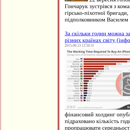
Гончарук зустрівся з ком
гірсько-піхотної бригади,
підполковником Василем 
За скільки годин можна з
різних країнах світу (інф
2015-09-23 12:50:31
фінансовий холдинг опубл
підраховано кількість год
пропрацювати середньост