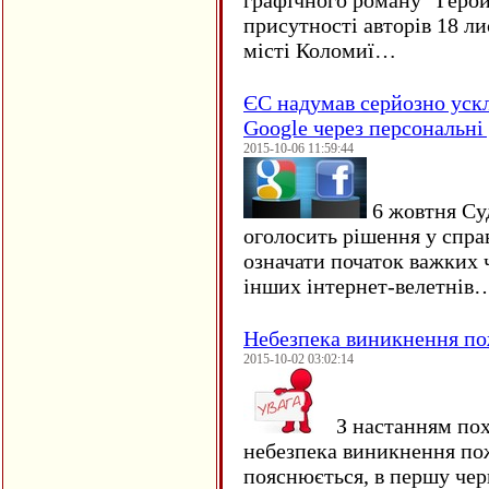
графічного роману “Герой 
присутності авторів 18 ли
місті Коломиї…
ЄC надумав серйозно уск
Google через персональні 
2015-10-06 11:59:44
6 жовтня Су
оголосить рішення у спра
означати початок важких ч
інших інтернет-велетнів
Небезпека виникнення п
2015-10-02 03:02:14
З настанням пох
небезпека виникнення по
пояснюється, в першу чер