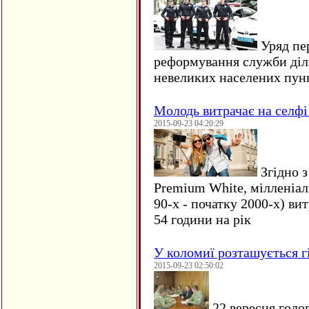
Уряд пер
реформування служби діл
невеликих населених пун
Молодь витрачає на селфі 
2015-09-23 04:20:29
Згідно з
Premium White, мілленіал
90-х - початку 2000-х) ви
54 години на рік
У коломиї розташується г
2015-09-23 02:50:02
22 вересня голо