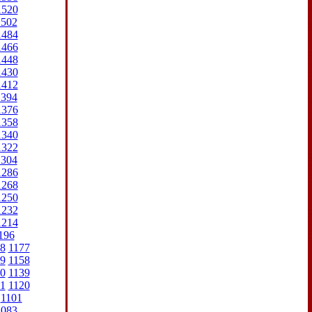
1520
1502
1484
1466
1448
1430
1412
1394
1376
1358
1340
1322
1304
1286
1268
1250
1232
1214
196
8
1177
9
1158
0
1139
1
1120
1101
1083