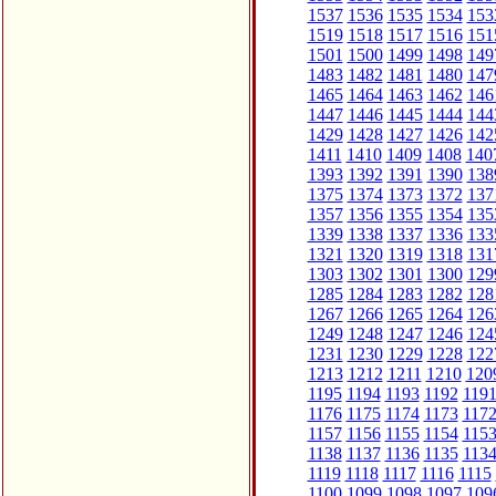
1537
1536
1535
1534
153
1519
1518
1517
1516
151
1501
1500
1499
1498
149
1483
1482
1481
1480
147
1465
1464
1463
1462
146
1447
1446
1445
1444
144
1429
1428
1427
1426
142
1411
1410
1409
1408
140
1393
1392
1391
1390
138
1375
1374
1373
1372
137
1357
1356
1355
1354
135
1339
1338
1337
1336
133
1321
1320
1319
1318
131
1303
1302
1301
1300
129
1285
1284
1283
1282
128
1267
1266
1265
1264
126
1249
1248
1247
1246
124
1231
1230
1229
1228
122
1213
1212
1211
1210
120
1195
1194
1193
1192
119
1176
1175
1174
1173
117
1157
1156
1155
1154
115
1138
1137
1136
1135
113
1119
1118
1117
1116
1115
1100
1099
1098
1097
109