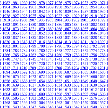
3
1982
1981
1980
1979
1978
1977
1976
1975
1974
1973
1972
1971
5
1964
1963
1962
1961
1960
1959
1958
1957
1956
1955
1954
1953
7
1946
1945
1944
1943
1942
1941
1940
1939
1938
1937
1936
1935
9
1928
1927
1926
1925
1924
1923
1922
1921
1920
1919
1918
1917
1
1910
1909
1908
1907
1906
1905
1904
1903
1902
1901
1900
1899
3
1892
1891
1890
1889
1888
1887
1886
1885
1884
1883
1882
1881
5
1874
1873
1872
1871
1870
1869
1868
1867
1866
1865
1864
1863
7
1856
1855
1854
1853
1852
1851
1850
1849
1848
1847
1846
1845
9
1838
1837
1836
1835
1834
1833
1832
1831
1830
1829
1828
1827
1
1820
1819
1818
1817
1816
1815
1814
1813
1812
1811
1810
1809
3
1802
1801
1800
1799
1798
1797
1796
1795
1794
1793
1792
1791
5
1784
1783
1782
1781
1780
1779
1778
1777
1776
1775
1774
1773
7
1766
1765
1764
1763
1762
1761
1760
1759
1758
1757
1756
1755
9
1748
1747
1746
1745
1744
1743
1742
1741
1740
1739
1738
1737
1
1730
1729
1728
1727
1726
1725
1724
1723
1722
1721
1720
1719
3
1712
1711
1710
1709
1708
1707
1706
1705
1704
1703
1702
1701
5
1694
1693
1692
1691
1690
1689
1688
1687
1686
1685
1684
1683
7
1676
1675
1674
1673
1672
1671
1670
1669
1668
1667
1666
1665
9
1658
1657
1656
1655
1654
1653
1652
1651
1650
1649
1648
1647
1
1640
1639
1638
1637
1636
1635
1634
1633
1632
1631
1630
1629
3
1622
1621
1620
1619
1618
1617
1616
1615
1614
1613
1612
1611
5
1604
1603
1602
1601
1600
1599
1598
1597
1596
1595
1594
1593
7
1586
1585
1584
1583
1582
1581
1580
1579
1578
1577
1576
1575
9
1568
1567
1566
1565
1564
1563
1562
1561
1560
1559
1558
1557
1
1550
1549
1548
1547
1546
1545
1544
1543
1542
1541
1540
1539