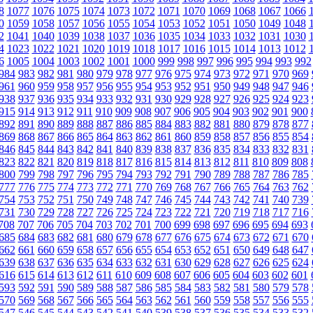
8
1077
1076
1075
1074
1073
1072
1071
1070
1069
1068
1067
1066
0
1059
1058
1057
1056
1055
1054
1053
1052
1051
1050
1049
1048
2
1041
1040
1039
1038
1037
1036
1035
1034
1033
1032
1031
1030
4
1023
1022
1021
1020
1019
1018
1017
1016
1015
1014
1013
1012
6
1005
1004
1003
1002
1001
1000
999
998
997
996
995
994
993
992
984
983
982
981
980
979
978
977
976
975
974
973
972
971
970
969
961
960
959
958
957
956
955
954
953
952
951
950
949
948
947
946
938
937
936
935
934
933
932
931
930
929
928
927
926
925
924
923
915
914
913
912
911
910
909
908
907
906
905
904
903
902
901
900
892
891
890
889
888
887
886
885
884
883
882
881
880
879
878
877
869
868
867
866
865
864
863
862
861
860
859
858
857
856
855
854
846
845
844
843
842
841
840
839
838
837
836
835
834
833
832
831
823
822
821
820
819
818
817
816
815
814
813
812
811
810
809
808
800
799
798
797
796
795
794
793
792
791
790
789
788
787
786
785
777
776
775
774
773
772
771
770
769
768
767
766
765
764
763
762
754
753
752
751
750
749
748
747
746
745
744
743
742
741
740
739
731
730
729
728
727
726
725
724
723
722
721
720
719
718
717
716
708
707
706
705
704
703
702
701
700
699
698
697
696
695
694
693
685
684
683
682
681
680
679
678
677
676
675
674
673
672
671
670
662
661
660
659
658
657
656
655
654
653
652
651
650
649
648
647
639
638
637
636
635
634
633
632
631
630
629
628
627
626
625
624
616
615
614
613
612
611
610
609
608
607
606
605
604
603
602
601
593
592
591
590
589
588
587
586
585
584
583
582
581
580
579
578
570
569
568
567
566
565
564
563
562
561
560
559
558
557
556
555
547
546
545
544
543
542
541
540
539
538
537
536
535
534
533
532