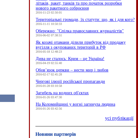
літаків, ракет, танків та про початок розробки
нового ракетного озброєння
2016-11-23 02:50:01
Територіальні громади, їх статути: що, як і для кого?
2016-11-11 10:50:33
Обережно: "Спілка православних журналістів"
2016-06-02 07:38:51
Як козачі отамани ділили прибуток від продажу
вугілля з окупованих територій в РФ
2016-05-18 12:48:23
Дива не сталось: Крим – це Україна!
2016-04-19 02:55:40
Обов’язок церкви – нести мир і любов
2016-02-17 02:45:28
Чергові ілюзії російської пропаганди
2016-01-28 03:10:58
Загибель на водних об'єктах
2016-01-26 03:47:30
На Коломийщині у вогні загинула людина
2016-01-26 03:42:56
усі публікації
Новини партнерів