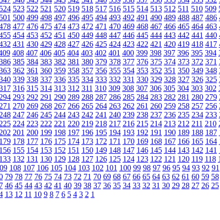
524
523
522
521
520
519
518
517
516
515
514
513
512
511
510
509
501
500
499
498
497
496
495
494
493
492
491
490
489
488
487
486
478
477
476
475
474
473
472
471
470
469
468
467
466
465
464
463
455
454
453
452
451
450
449
448
447
446
445
444
443
442
441
440
432
431
430
429
428
427
426
425
424
423
422
421
420
419
418
417
409
408
407
406
405
404
403
402
401
400
399
398
397
396
395
394
386
385
384
383
382
381
380
379
378
377
376
375
374
373
372
371
363
362
361
360
359
358
357
356
355
354
353
352
351
350
349
348
340
339
338
337
336
335
334
333
332
331
330
329
328
327
326
325
317
316
315
314
313
312
311
310
309
308
307
306
305
304
303
302
294
293
292
291
290
289
288
287
286
285
284
283
282
281
280
279
271
270
269
268
267
266
265
264
263
262
261
260
259
258
257
256
248
247
246
245
244
243
242
241
240
239
238
237
236
235
234
233
225
224
223
222
221
220
219
218
217
216
215
214
213
212
211
210
202
201
200
199
198
197
196
195
194
193
192
191
190
189
188
187
179
178
177
176
175
174
173
172
171
170
169
168
167
166
165
164
156
155
154
153
152
151
150
149
148
147
146
145
144
143
142
141
133
132
131
130
129
128
127
126
125
124
123
122
121
120
119
118
09
108
107
106
105
104
103
102
101
100
99
98
97
96
95
94
93
92
91
0
79
78
77
76
75
74
73
72
71
70
69
68
67
66
65
64
63
62
61
60
59
58
7
46
45
44
43
42
41
40
39
38
37
36
35
34
33
32
31
30
29
28
27
26
25
4
13
12
11
10
9
8
7
6
5
4
3
2
1