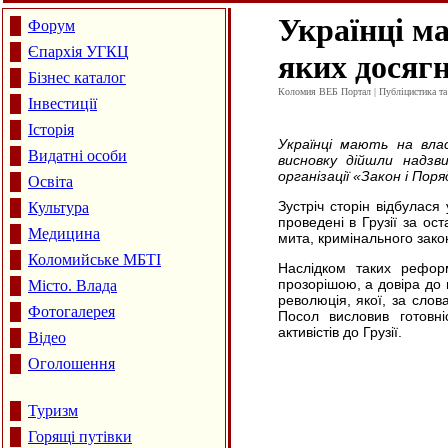
Українці ма
Форум
Єпархія УГКЦ
яких досяг
Бізнес каталог
Коломия ВЕБ Портал | Публіцистика та а
Інвестиції
Історія
Українці мають на влас
Видатні особи
висновку дійшли надзви
організації «Закон і Поря
Освіта
Зустріч сторін відбулася
Культура
проведені в Грузії за ос
Медицина
мита, кримінального закон
Коломийське МБТІ
Наслідком таких реформ
прозорішою, а довіра до 
Місто. Влада
революція, якої, за сло
Фотогалерея
Посол висловив готовні
активістів до Грузії.
Відео
Оголошення
Туризм
Горящі путівки