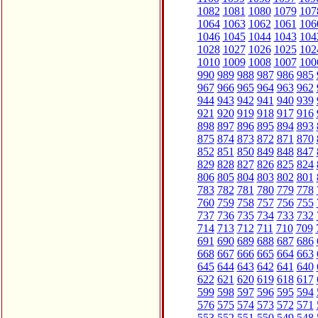
1082
1081
1080
1079
107
1064
1063
1062
1061
106
1046
1045
1044
1043
104
1028
1027
1026
1025
102
1010
1009
1008
1007
100
990
989
988
987
986
985
967
966
965
964
963
962
944
943
942
941
940
939
921
920
919
918
917
916
898
897
896
895
894
893
875
874
873
872
871
870
852
851
850
849
848
847
829
828
827
826
825
824
806
805
804
803
802
801
783
782
781
780
779
778
760
759
758
757
756
755
737
736
735
734
733
732
714
713
712
711
710
709
691
690
689
688
687
686
668
667
666
665
664
663
645
644
643
642
641
640
622
621
620
619
618
617
599
598
597
596
595
594
576
575
574
573
572
571
553
552
551
550
549
548