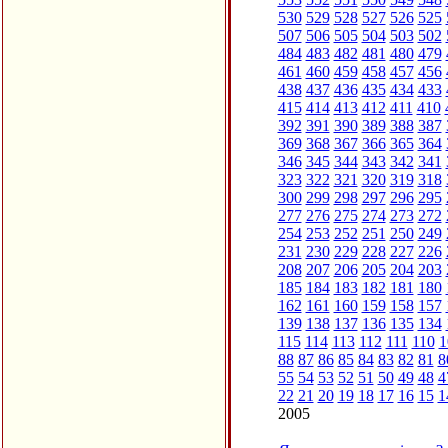
530
529
528
527
526
525
507
506
505
504
503
502
484
483
482
481
480
479
461
460
459
458
457
456
438
437
436
435
434
433
415
414
413
412
411
410
392
391
390
389
388
387
369
368
367
366
365
364
346
345
344
343
342
341
323
322
321
320
319
318
300
299
298
297
296
295
277
276
275
274
273
272
254
253
252
251
250
249
231
230
229
228
227
226
208
207
206
205
204
203
185
184
183
182
181
180
162
161
160
159
158
157
139
138
137
136
135
134
115
114
113
112
111
110
1
88
87
86
85
84
83
82
81
8
55
54
53
52
51
50
49
48
4
22
21
20
19
18
17
16
15
1
2005