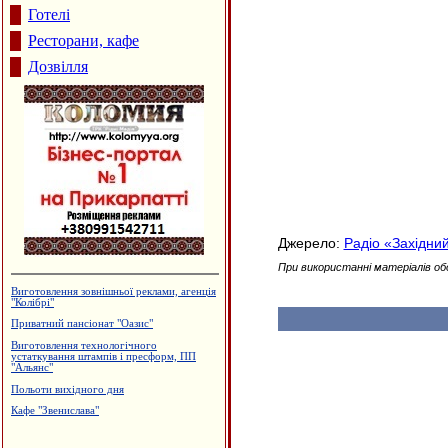
Готелі
Ресторани, кафе
Дозвілля
Джерело:
Радіо «Західни
При використанні матеріалів об
Виготовлення зовнішньої реклами, агенція
"Колібрі"
Приватний пансіонат "Оазис"
Виготовлення технологічного
устаткування штампів і пресформ, ПП
"Альянс"
Польоти вихідного дня
Кафе "Звенислава"