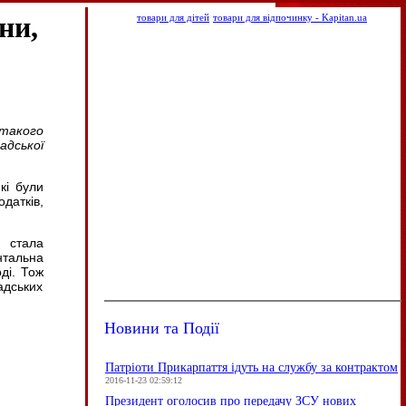
ни,
товари для дітей
товари для відпочинку - Kapitan.ua
 такого
адської
кі були
датків,
а стала
нтальна
ді. Тож
адських
Новини та Події
Патріоти Прикарпаття ідуть на службу за контрактом
2016-11-23 02:59:12
Президент оголосив про передачу ЗСУ нових