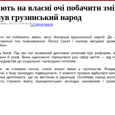
ють на власні очі побачити змі
нув грузинський народ
наліз | 2011-11-14 09:30:18
друкувати
ні очі побачити зміни, яких досягнув грузинський народ. До
чайний та повноважний Посол Грузії і голова місцевої гром
док».
 у Києві. Під час неї іноземний дипломат розповів про реформи, я
танні 6 років. Вони одночасно торкнулися усіх сфер життя — від по
одавства до соціальної і культурної політики.
, за словами посла, стали значні зміни у суспільстві. Влад
неї з боку громадян підвищилася. У кожного грузина відбулася ме
вами дипломата, ще не вистачає в українців. Особливо серед моло
сть сприяти візиту прикарпатських молодих чиновників і гром