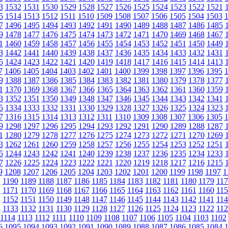
3
1532
1531
1530
1529
1528
1527
1526
1525
1524
1523
1522
1521
5
1514
1513
1512
1511
1510
1509
1508
1507
1506
1505
1504
1503
7
1496
1495
1494
1493
1492
1491
1490
1489
1488
1487
1486
1485
9
1478
1477
1476
1475
1474
1473
1472
1471
1470
1469
1468
1467
1
1460
1459
1458
1457
1456
1455
1454
1453
1452
1451
1450
1449
3
1442
1441
1440
1439
1438
1437
1436
1435
1434
1433
1432
1431
5
1424
1423
1422
1421
1420
1419
1418
1417
1416
1415
1414
1413
7
1406
1405
1404
1403
1402
1401
1400
1399
1398
1397
1396
1395
9
1388
1387
1386
1385
1384
1383
1382
1381
1380
1379
1378
1377
1
1370
1369
1368
1367
1366
1365
1364
1363
1362
1361
1360
1359
3
1352
1351
1350
1349
1348
1347
1346
1345
1344
1343
1342
1341
5
1334
1333
1332
1331
1330
1329
1328
1327
1326
1325
1324
1323
7
1316
1315
1314
1313
1312
1311
1310
1309
1308
1307
1306
1305
9
1298
1297
1296
1295
1294
1293
1292
1291
1290
1289
1288
1287
1
1280
1279
1278
1277
1276
1275
1274
1273
1272
1271
1270
1269
3
1262
1261
1260
1259
1258
1257
1256
1255
1254
1253
1252
1251
5
1244
1243
1242
1241
1240
1239
1238
1237
1236
1235
1234
1233
7
1226
1225
1224
1223
1222
1221
1220
1219
1218
1217
1216
1215
9
1208
1207
1206
1205
1204
1203
1202
1201
1200
1199
1198
1197
1
1
1190
1189
1188
1187
1186
1185
1184
1183
1182
1181
1180
1179
117
2
1171
1170
1169
1168
1167
1166
1165
1164
1163
1162
1161
1160
115
3
1152
1151
1150
1149
1148
1147
1146
1145
1144
1143
1142
1141
114
4
1133
1132
1131
1130
1129
1128
1127
1126
1125
1124
1123
1122
112
1114
1113
1112
1111
1110
1109
1108
1107
1106
1105
1104
1103
1102
6
1095
1094
1093
1092
1091
1090
1089
1088
1087
1086
1085
1084